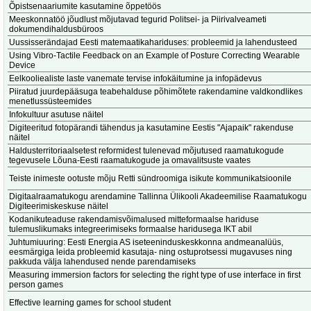
Õpistsenaariumite kasutamine õppetöös
Meeskonnatöö jõudlust mõjutavad tegurid Politsei- ja Piirivalveameti
dokumendihaldusbüroos
Uussisserändajad Eesti matemaatikahariduses: probleemid ja lahendusteed
Using Vibro-Tactile Feedback on an Example of Posture Correcting Wearable
Device
Eelkooliealiste laste vanemate tervise infokäitumine ja infopädevus
Piiratud juurdepääsuga teabehalduse põhimõtete rakendamine valdkondlikes
menetlussüsteemides
Infokultuur asutuse näitel
Digiteeritud fotopärandi tähendus ja kasutamine Eestis "Ajapaik" rakenduse
näitel
Haldusterritoriaalsetest reformidest tulenevad mõjutused raamatukogude
tegevusele Lõuna-Eesti raamatukogude ja omavalitsuste vaates
Teiste inimeste ootuste mõju Retti sündroomiga isikute kommunikatsioonile
Digitaalraamatukogu arendamine Tallinna Ülikooli Akadeemilise Raamatukogu
Digiteerimiskeskuse näitel
Kodanikuteaduse rakendamisvõimalused mitteformaalse hariduse
tulemuslikumaks integreerimiseks formaalse haridusega IKT abil
Juhtumiuuring: Eesti Energia AS iseteeninduskeskkonna andmeanalüüs,
eesmärgiga leida probleemid kasutaja- ning ostuprotsessi mugavuses ning
pakkuda välja lahendused nende parendamiseks
Measuring immersion factors for selecting the right type of use interface in first
person games
Effective learning games for school student