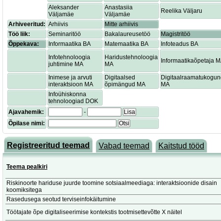
Aleksander
Anastasiia
Reelika Väljaru
Väljamäe
Väljamäe
Arhiveeritud:
Arhiivis
Mitte arhiivis
Töö liik:
Seminaritöö
Bakalaureusetöö
Magistritöö
Õppekava:
Informaatika BA
Matemaatika BA
Infoteadus BA
Infotehnoloogia
Haridustehnoloogia
Informaatikaõpetaja 
juhtimine MA
MA
Inimese ja arvuti
Digitaalsed
Digitaalraamatukogu
interaktsioon MA
õpimängud MA
MA
Infoühiskonna
tehnoloogiad DOK
Ajavahemik:
-
Lisa
Õpilase nimi:
Otsi
Registreeritud teemad
Vabad teemad
Kaitstud tööd
Teema pealkiri
Riskinoorte hariduse juurde toomine sotsiaalmeediaga: interaktsioonide disain
koomiksitega
Rasedusega seotud terviseinfokäitumine
Töötajate õpe digitaliseerimise kontekstis tootmisettevõtte X näitel