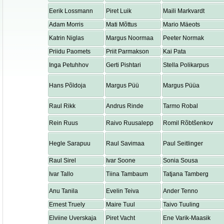
Eerik Lossmann
Piret Luik
Maili Markvardt
Adam Morris
Mati Mõttus
Mario Mäeots
Katrin Niglas
Margus Noormaa
Peeter Normak
Priidu Paomets
Priit Parmakson
Kai Pata
Inga Petuhhov
Gerti Pishtari
Stella Polikarpus
Hans Põldoja
Margus Püü
Margus Püüa
Raul Rikk
Andrus Rinde
Tarmo Robal
Rein Ruus
Raivo Ruusalepp
Romil Rõbtšenkov
Hegle Sarapuu
Raul Savimaa
Paul Seitlinger
Raul Sirel
Ivar Soone
Sonia Sousa
Ivar Tallo
Tiina Tambaum
Tatjana Tamberg
Anu Tanila
Evelin Teiva
Ander Tenno
Ernest Truely
Maire Tuul
Taivo Tuuling
Elviine Uverskaja
Piret Vacht
Ene Varik-Maasik