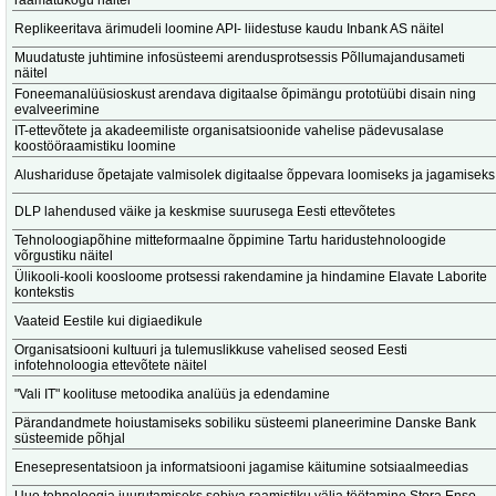
raamatukogu näitel
Replikeeritava ärimudeli loomine API- liidestuse kaudu Inbank AS näitel
Muudatuste juhtimine infosüsteemi arendusprotsessis Põllumajandusameti
näitel
Foneemanalüüsioskust arendava digitaalse õpimängu prototüübi disain ning
evalveerimine
IT-ettevõtete ja akadeemiliste organisatsioonide vahelise pädevusalase
koostööraamistiku loomine
Alushariduse õpetajate valmisolek digitaalse õppevara loomiseks ja jagamiseks
DLP lahendused väike ja keskmise suurusega Eesti ettevõtetes
Tehnoloogiapõhine mitteformaalne õppimine Tartu haridustehnoloogide
võrgustiku näitel
Ülikooli-kooli koosloome protsessi rakendamine ja hindamine Elavate Laborite
kontekstis
Vaateid Eestile kui digiaedikule
Organisatsiooni kultuuri ja tulemuslikkuse vahelised seosed Eesti
infotehnoloogia ettevõtete näitel
"Vali IT" koolituse metoodika analüüs ja edendamine
Pärandandmete hoiustamiseks sobiliku süsteemi planeerimine Danske Bank
süsteemide põhjal
Enesepresentatsioon ja informatsiooni jagamise käitumine sotsiaalmeedias