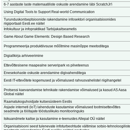
6-7 aastaste laste matemaatiliste oskuste arendamine läbi ScratchJr'i
Using Digital Tools to Support Real-world Communication
Turunduskontseptsioonide rakendamine infosektori organisatsioonides
riigiportaali Eesti.ee näitel
Infokultuur ja infopraktikad Tarbijakaitseametis
Game About Game Elements: Design Based Research
Programmeerija produktiivsuse mõõtmine masinõppe meetoditega
Digiallkirja arhiveerimine
Ettevõttesisene maapealne serveripark vs pilveteenus
Enesekohaste oskuste arendamine digivahenditega
Eesti IT-ettevõtete kogemused ja võimalused rahvusvahelistel riigihangetel
Protsessi kaevandamise tehnikate rakendamise võimalused ja kasud AS Aasa
Global näitel
Raamatukoguhoidjate kutsesüsteem Eestis
Asjade interneti (loT) lahenduste kasutamise võimalused tootmisettevõttes
seadmete ja töötajate tööstuslikuks monitooringuks
Isikuandmete kaitse ja kasutamine e-teenustes Allepal OÜ näitel
Organisatsiooni seest tulenevate infoturbeohtude vältimise sotsio-tehnoloogilist