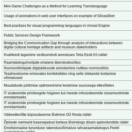
Mini-Game Challenges as a Method for Learning Translanguage
Usage of animations in web user interfaces on example of Sõnasõber
Best practises for visual programming languages in Unreal Engine
Public Services Design Framework
Bridging the Communication Gap through analysis of interactions between
digital cultural heritage artifacts and museum stakeholders
Kvaliteedi tagamine vestlusroboti arenduses Telia Eesti AS näitel
Raamatukoguhoidjate erialane täienduskoolitus
Noorsootöötajate digipädevuste arendamine nutikas noorsootöös
Teadmusloome erinevates kontekstides ning selle ülekande toetamise
võimalused
Muudatuste juhtimise optimeerimine keskmise suurusega ettevõtetes
IT süsteemide privileegide hügieen kui meede infosüsteemide sissemurdmiste
ennetamiseks
IT süsteemide privileegide hügieen kui meede infosüsteemide sissemurdmiste
ennetamiseks
Väikeettevõtte küpsustaseme tõstmine OÜ Resta näitel
Õpilaste vaimseid baasvajadusi toetava tõsimängu disain ajalootundide näitel
Emotsionaalse turunduse rakendusvõimalusi rahvaraamatukogus Peetri