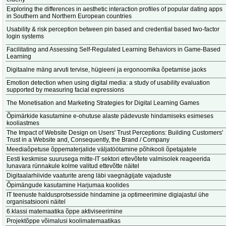
Exploring the differences in aesthetic interaction profiles of popular dating apps
in Southern and Northern European countries
Usability & risk perception between pin based and credential based two-factor
login systems
Facilitating and Assessing Self-Regulated Learning Behaviors in Game-Based
Learning
Digitaalne mäng arvuti tervise, hügieeni ja ergonoomika õpetamise jaoks
Emotion detection when using digital media: a study of usability evaluation
supported by measuring facial expressions
The Monetisation and Marketing Strategies for Digital Learning Games
Õpimärkide kasutamine e-ohutuse alaste pädevuste hindamiseks esimeses
kooliastmes
The Impact of Website Design on Users' Trust Perceptions: Building Customers'
Trust in a Website and, Consequently, the Brand / Company
Meediaõpetuse õppematerjalide väljatöötamine põhikooli õpetajatele
Eesti keskmise suurusega mitte-IT sektori ettevõtete valmisolek reageerida
lunavara rünnakule kolme valitud ettevõtte näitel
Digitaalarhiivide vaaturite areng läbi vaegnägijate vajaduste
Õpimängude kasutamine Harjumaa koolides
IT teenuste haldusprotsesside hindamine ja optimeerimine digiajastul ühe
organisatsiooni näitel
6.klassi matemaatika õppe aktiviseerimine
Projektõppe võimalusi koolimatemaatikas