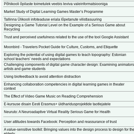
Põhikooli õpilaste toimetulek veebis leviva valeinformatsiooniga
Market Study of Digital Learning Games Master’s Programme
Tallinna Ülikooli infoteaduse eriala lõpetanute vilistlasuuring
Designing a Game Tutorial Level on the Example of a Serious Game about
Recycling
Trust and perceived usefulness related to the use of the tool Google Assistant
Moonbird - Travelers Pocket Guide for Culture, Customs, and Etiquette
Exploring the potential of using digital games to teach topography: Estonian
school teachers’ needs and expectations
Challenging components of digital game character design: Examining animators
artists and game students
Using biofeedback to avoid attention distraction
Enhancing collaboration competencies in digital learning games in theater
context
The Effect of Video Game Music on Reading Comprehension
E-kursuse disain Eesti Erasmus+ üldharidusprojektide taotlejatele
Neuruto: A Neuroadaptive Virtual Reality Serious Game for Health
User attitudes towards Facebook: Perception and reassurance of trust
A value-sensitive toolkit: Bringing values into the design process to design for th
elderly