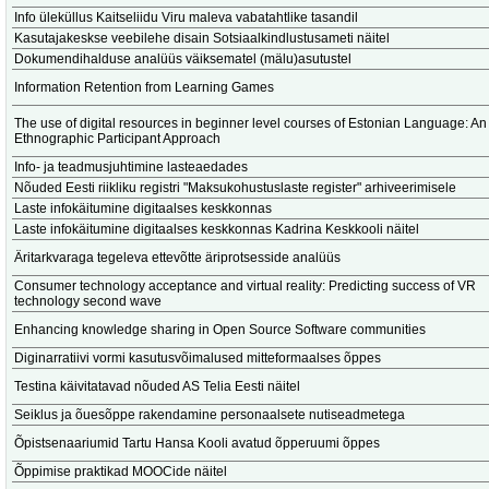
Info üleküllus Kaitseliidu Viru maleva vabatahtlike tasandil
Kasutajakeskse veebilehe disain Sotsiaalkindlustusameti näitel
Dokumendihalduse analüüs väiksematel (mälu)asutustel
Information Retention from Learning Games
The use of digital resources in beginner level courses of Estonian Language: An
Ethnographic Participant Approach
Info- ja teadmusjuhtimine lasteaedades
Nõuded Eesti riikliku registri "Maksukohustuslaste register" arhiveerimisele
Laste infokäitumine digitaalses keskkonnas
Laste infokäitumine digitaalses keskkonnas Kadrina Keskkooli näitel
Äritarkvaraga tegeleva ettevõtte äriprotsesside analüüs
Consumer technology acceptance and virtual reality: Predicting success of VR
technology second wave
Enhancing knowledge sharing in Open Source Software communities
Diginarratiivi vormi kasutusvõimalused mitteformaalses õppes
Testina käivitatavad nõuded AS Telia Eesti näitel
Seiklus ja õuesõppe rakendamine personaalsete nutiseadmetega
Õpistsenaariumid Tartu Hansa Kooli avatud õpperuumi õppes
Õppimise praktikad MOOCide näitel