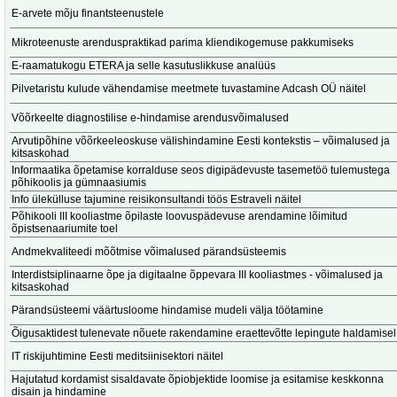
E-arvete mõju finantsteenustele
Mikroteenuste arenduspraktikad parima kliendikogemuse pakkumiseks
E-raamatukogu ETERA ja selle kasutuslikkuse analüüs
Pilvetaristu kulude vähendamise meetmete tuvastamine Adcash OÜ näitel
Võõrkeelte diagnostilise e-hindamise arendusvõimalused
Arvutipõhine võõrkeeleoskuse välishindamine Eesti kontekstis – võimalused ja
kitsaskohad
Informaatika õpetamise korralduse seos digipädevuste tasemetöö tulemustega
põhikoolis ja gümnaasiumis
Info ülekülluse tajumine reisikonsultandi töös Estraveli näitel
Põhikooli III kooliastme õpilaste loovuspädevuse arendamine lõimitud
õpistsenaariumite toel
Andmekvaliteedi mõõtmise võimalused pärandsüsteemis
Interdistsiplinaarne õpe ja digitaalne õppevara III kooliastmes - võimalused ja
kitsaskohad
Pärandsüsteemi väärtusloome hindamise mudeli välja töötamine
Õigusaktidest tulenevate nõuete rakendamine eraettevõtte lepingute haldamisel
IT riskijuhtimine Eesti meditsiinisektori näitel
Hajutatud kordamist sisaldavate õpiobjektide loomise ja esitamise keskkonna
disain ja hindamine