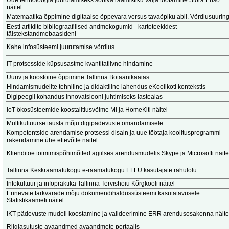
Uue tehnoloogia juurutamiseks sobiva raamistiku välja töötamine Stora Enso
näitel
Matemaatika õppimine digitaalse õppevara versus tavaõpiku abil. Võrdlusuurin
Eesti artiklite bibliograafilised andmekogumid - kartoteekidest
täistekstandmebaasideni
Kahe infosüsteemi juurutamise võrdlus
IT protsesside küpsusastme kvantitatiivne hindamine
Uuriv ja koostöine õppimine Tallinna Botaanikaaias
Hindamismudelite tehniline ja didaktiline lahendus eKoolikoti kontekstis
Digipeegli kohandus innovatsiooni juhtimiseks lasteaias
IoT ökosüsteemide koostalitlusvõime Mi ja HomeKiti näitel
Multikultuurse tausta mõju digipädevuste omandamisele
Kompetentside arendamise protsessi disain ja uue töötaja koolitusprogrammi
rakendamine ühe ettevõtte näitel
Klienditoe toimimispõhimõtted agiilses arendusmudelis Skype ja Microsofti näite
Tallinna Keskraamatukogu e-raamatukogu ELLU kasutajate rahulolu
Infokultuur ja infopraktika Tallinna Tervishoiu Kõrgkooli näitel
Erinevate tarkvarade mõju dokumendihaldussüsteemi kasutatavusele
Statistikaameti näitel
IKT-pädevuste mudeli koostamine ja valideerimine ERR arendusosakonna näite
Riigiasutuste avaandmed avaandmete portaalis