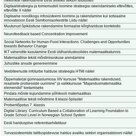
meetmete rakendamine Eesti avaliku sektori asutustes
Digitaalstrateegia ja toimemudeli loomine strateegia rakendamiseks ettevõttes,
ettevõtte X näitel
Digitaalse noodikogu infosüsteemi loomine ja rakendamine kui sotsiaalne
innovatsioon Eesti Sümfooniaorkestrite Liidu näitel
Muutunud õpikäsituse rakendamine formaalse kõrghariduse kontekstis
Neurofeedback based Concentration Improvement
Social Networks for Human-Food Interactions: Challenges and Opportunities
towards Behavior Change
IKT vahendite kasutamine Eesti üldhariduskoolides matemaatikatunnis
Matemaatilise teksti mõistmisoskuse arendamine
Juhuslike arvude genereerimine
Veebiteenuste infoturbe halduse strateegia HTMi näitel
Õppematerjal gümnaasiumiosa XIV kursuse "Matemaatika rakendused,
reaalsete protsesside uurimine" ja valikkursuse "Majandusmatemaatika
elemendid" toetamiseks
Pindala mõiste kujundamine põhikooli matemaatikas
Matemaatilise teksti mõistmine 8.klassi õpilastel
Protsentõpetus 7. klassis
Digital Library: Curriculum Based a Collaboration of Learning Foundation to
Grade School Level in Norwegian School System
Eesti hariduspilve referentsarhitektuur
Turvasüsteemide talitluspidevuse haldus avaliku sektori organisatsiooni näitel