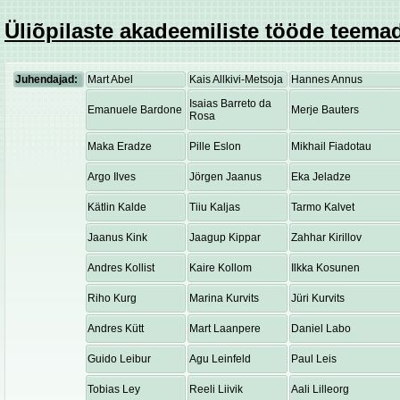
Üliõpilaste akadeemiliste tööde teemad
Juhendajad:
Mart Abel
Kais Allkivi-Metsoja
Hannes Annus
Isaias Barreto da
Emanuele Bardone
Merje Bauters
Rosa
Maka Eradze
Pille Eslon
Mikhail Fiadotau
Argo Ilves
Jörgen Jaanus
Eka Jeladze
Kätlin Kalde
Tiiu Kaljas
Tarmo Kalvet
Jaanus Kink
Jaagup Kippar
Zahhar Kirillov
Andres Kollist
Kaire Kollom
Ilkka Kosunen
Riho Kurg
Marina Kurvits
Jüri Kurvits
Andres Kütt
Mart Laanpere
Daniel Labo
Guido Leibur
Agu Leinfeld
Paul Leis
Tobias Ley
Reeli Liivik
Aali Lilleorg