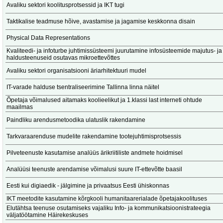
Avaliku sektori koolitusprotsessid ja IKT tugi
Taktikalise teadmuse hõive, avastamise ja jagamise keskkonna disain
Physical Data Representations
Kvaliteedi- ja infoturbe juhtimissüsteemi juurutamine infosüsteemide majutus- ja
haldusteenuseid osutavas mikroettevõttes
Avaliku sektori organisatsiooni äriarhitektuuri mudel
IT-varade halduse tsentraliseerimine Tallinna linna näitel
Õpetaja võimalused aitamaks koolieelikut ja 1.klassi last interneti ohtude
maailmas
Paindliku arendusmetoodika ulatuslik rakendamine
Tarkvaraarenduse mudelite rakendamine tootejuhtimisprotsessis
Pilveteenuste kasutamise analüüs ärikriitiliste andmete hoidmisel
Analüüsi teenuste arendamise võimalusi suure IT-ettevõtte baasil
Eesti kui digiaedik - jälgimine ja privaatsus Eesti ühiskonnas
IKT meetodite kasutamine kõrgkooli humanitaarerialade õpetajakoolituses
Elutähtsa teenuse osutamiseks vajaliku Info- ja kommunikatsioonistrateegia
väljatöötamine Häirekeskuses