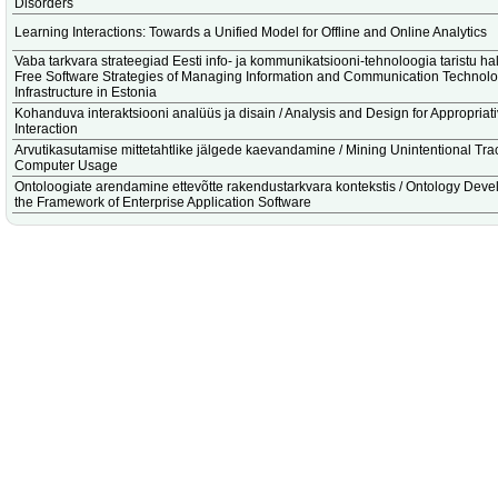
Disorders
Learning Interactions: Towards a Unified Model for Offline and Online Analytics
Vaba tarkvara strateegiad Eesti info- ja kommunikatsiooni-tehnoloogia taristu ha
Free Software Strategies of Managing Information and Communication Technol
Infrastructure in Estonia
Kohanduva interaktsiooni analüüs ja disain / Analysis and Design for Appropriat
Interaction
Arvutikasutamise mittetahtlike jälgede kaevandamine / Mining Unintentional Tra
Computer Usage
Ontoloogiate arendamine ettevõtte rakendustarkvara kontekstis / Ontology Deve
the Framework of Enterprise Application Software