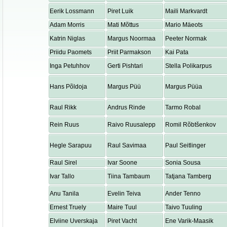
Eerik Lossmann
Piret Luik
Maili Markvardt
Adam Morris
Mati Mõttus
Mario Mäeots
Katrin Niglas
Margus Noormaa
Peeter Normak
Priidu Paomets
Priit Parmakson
Kai Pata
Inga Petuhhov
Gerti Pishtari
Stella Polikarpus
Hans Põldoja
Margus Püü
Margus Püüa
Raul Rikk
Andrus Rinde
Tarmo Robal
Rein Ruus
Raivo Ruusalepp
Romil Rõbtšenkov
Hegle Sarapuu
Raul Savimaa
Paul Seitlinger
Raul Sirel
Ivar Soone
Sonia Sousa
Ivar Tallo
Tiina Tambaum
Tatjana Tamberg
Anu Tanila
Evelin Teiva
Ander Tenno
Ernest Truely
Maire Tuul
Taivo Tuuling
Elviine Uverskaja
Piret Vacht
Ene Varik-Maasik