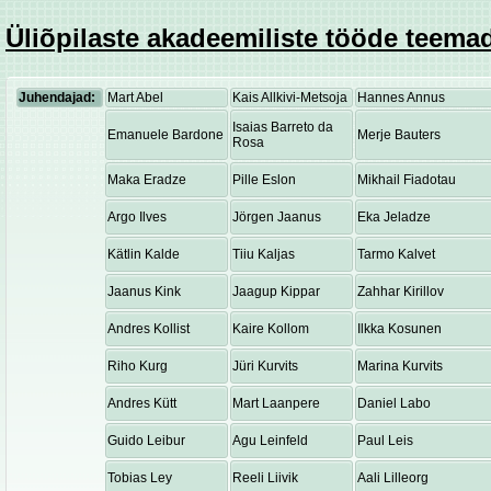
Üliõpilaste akadeemiliste tööde teemad
Juhendajad:
Mart Abel
Kais Allkivi-Metsoja
Hannes Annus
Isaias Barreto da
Emanuele Bardone
Merje Bauters
Rosa
Maka Eradze
Pille Eslon
Mikhail Fiadotau
Argo Ilves
Jörgen Jaanus
Eka Jeladze
Kätlin Kalde
Tiiu Kaljas
Tarmo Kalvet
Jaanus Kink
Jaagup Kippar
Zahhar Kirillov
Andres Kollist
Kaire Kollom
Ilkka Kosunen
Riho Kurg
Jüri Kurvits
Marina Kurvits
Andres Kütt
Mart Laanpere
Daniel Labo
Guido Leibur
Agu Leinfeld
Paul Leis
Tobias Ley
Reeli Liivik
Aali Lilleorg