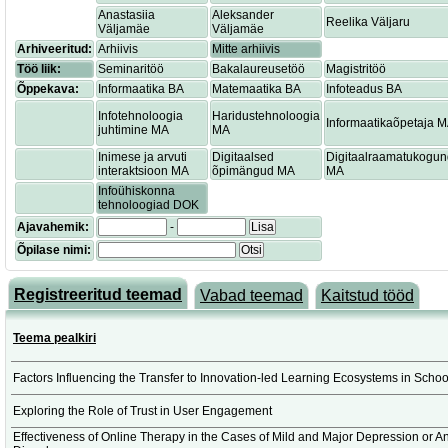
Anastasiia
Aleksander
Reelika Väljaru
Väljamäe
Väljamäe
Arhiveeritud:
Arhiivis
Mitte arhiivis
Töö liik:
Seminaritöö
Bakalaureusetöö
Magistritöö
Õppekava:
Informaatika BA
Matemaatika BA
Infoteadus BA
Infotehnoloogia
Haridustehnoloogia
Informaatikaõpetaja 
juhtimine MA
MA
Inimese ja arvuti
Digitaalsed
Digitaalraamatukogu
interaktsioon MA
õpimängud MA
MA
Infoühiskonna
tehnoloogiad DOK
Ajavahemik:
-
Lisa
Õpilase nimi:
Otsi
Registreeritud teemad
Vabad teemad
Kaitstud tööd
Teema pealkiri
Factors Influencing the Transfer to Innovation-led Learning Ecosystems in Schoo
Exploring the Role of Trust in User Engagement
Effectiveness of Online Therapy in the Cases of Mild and Major Depression or An