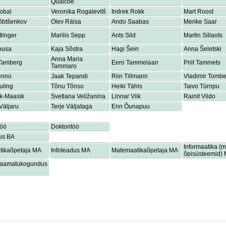
Quaicoe
obal
Veronika Rogalevitš
Indrek Rokk
Mart Roost
õbtšenkov
Olev Räisa
Ando Saabas
Merike Saar
tlinger
Marilis Sepp
Ants Sild
Martin Sillaots
ousa
Kaja Sõstra
Hagi Šein
Anna Šeletski
Anna Maria
 Tamberg
Eero Tammelaan
Priit Tammets
Tammaro
enno
Jaak Tepandi
Riin Tillmann
Vladimir Tombe
uling
Tõnu Tõnso
Heiki Tähis
Taivo Türnpu
ik-Maasik
Svetlana Veližanina
Linnar Viik
Rainit Vildo
Väljaru
Terje Väljataga
Enn Õunapuu
töö
Doktoritöö
us BA
Informaatika (
tikaõpetaja MA
Infoteadus MA
Matemaatikaõpetaja MA
õpisüsteemid)
lraamatukogundus