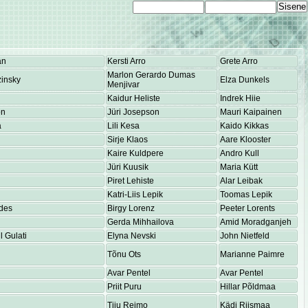
an
Kersti Arro
Grete Arro
Marlon Gerardo Dumas
insky
Elza Dunkels
Menjivar
Kaidur Heliste
Indrek Hiie
on
Jüri Josepson
Mauri Kaipainen
a
Lili Kesa
Kaido Kikkas
Sirje Klaos
Aare Klooster
Kaire Kuldpere
Andro Kull
Jüri Kuusik
Maria Kütt
Piret Lehiste
Alar Leibak
Katri-Liis Lepik
Toomas Lepik
des
Birgy Lorenz
Peeter Lorents
Gerda Mihhailova
Amid Moradganjeh
 Gulati
Elyna Nevski
John Nietfeld
Tõnu Ots
Marianne Paimre
Avar Pentel
Avar Pentel
Priit Puru
Hillar Põldmaa
Tiiu Reimo
Kädi Riismaa