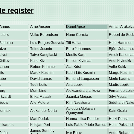
e register
Annus
Arne Ansper
Danel Apse
Arman Arakely
uters
Veiko Berendsen
Nuno Correia
Robert de Godz
Fiadotau
Luís Borges Gouveia
Tiit Hallas
Hele Hammer
adze
Triinu Jesmin
Eero Johannes
Björn Johanss
alvet
Taivo Kangilaski
Meelis Karp
Antek Kasema
irillov
Kalle Kivi
Kristen Kivimaa
Andi Kivinukk
osunen
Robert Krimmer
Alar Krist
Vello Kukk
its
Marek Kusmin
Kadri-Liis Kusmin
Marge Kusmin
Labo
David Lamas
Edmund Laugasson
Merle Laurits
s
Tuuli Leito
Aira Lepik
Madis Lepik
eorg
Merit Lind
Aleksandra Ljalikova
Fernando Loizi
rkvardt
Erika Matsak
Jaanika Meigas
Silvi Metsar
äeots
Aile Möldre
Riin Naestema
Siddharth Nakul
Abiodun Afolayan
Normak
Alexander Norta
Kairi Osula
Ogunyemi
Mari Pedak
Hanna-Liisa Pender
Heiki Pensa
olikarpus
Kristjan Port
Luis Pablo Prieto Santos
Helin Puksand
James Sunney
Püüa
Ivar Raav
Andri Rebane