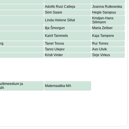
Adolfo Ruiz Calleja
Joanna Rutkowska
Siim Saare
Hegle Sarapuu
Kristjan-Hans
Linda Helene Sillat
Sillmann
Ilja Šmorgun
Maria Zeltser
Kairit Tammets
Kaja Tampere
rg
Tanel Toova
Rui Torres
Tarvo Ulejev
Avo Ulvik
Kristi Vinter
Sirje Virkus
multimeedium ja
Matemaatika MA
 MA