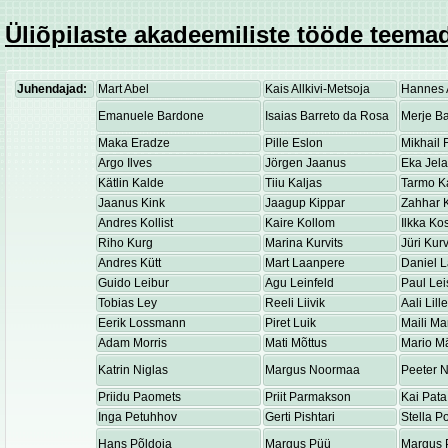
Üliõpilaste akadeemiliste tööde teemad
Juhendajad:
Mart Abel
Kais Allkivi-Metsoja
Hannes 
Emanuele Bardone
Isaias Barreto da Rosa
Merje Ba
Maka Eradze
Pille Eslon
Mikhail 
Argo Ilves
Jörgen Jaanus
Eka Jel
Kätlin Kalde
Tiiu Kaljas
Tarmo K
Jaanus Kink
Jaagup Kippar
Zahhar K
Andres Kollist
Kaire Kollom
Ilkka K
Riho Kurg
Marina Kurvits
Jüri Kurv
Andres Kütt
Mart Laanpere
Daniel 
Guido Leibur
Agu Leinfeld
Paul Lei
Tobias Ley
Reeli Liivik
Aali Lill
Eerik Lossmann
Piret Luik
Maili Ma
Adam Morris
Mati Mõttus
Mario M
Katrin Niglas
Margus Noormaa
Peeter 
Priidu Paomets
Priit Parmakson
Kai Pata
Inga Petuhhov
Gerti Pishtari
Stella P
Hans Põldoja
Margus Püü
Margus 