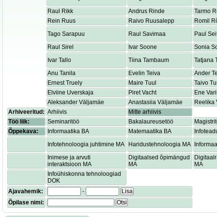
Raul Rikk
Andrus Rinde
Tarmo R
Rein Ruus
Raivo Ruusalepp
Romil R
Tago Sarapuu
Raul Savimaa
Paul Sei
Raul Sirel
Ivar Soone
Sonia S
Ivar Tallo
Tiina Tambaum
Tatjana
Anu Tanila
Evelin Teiva
Ander T
Ernest Truely
Maire Tuul
Taivo Tu
Elviine Uverskaja
Piret Vacht
Ene Var
Aleksander Väljamäe
Anastasiia Väljamäe
Reelika 
Arhiveeritud:
Arhiivis
Mitte arhiivis
Töö liik:
Seminaritöö
Bakalaureusetöö
Magistri
Õppekava:
Informaatika BA
Matemaatika BA
Infotead
Infotehnoloogia juhtimine MA
Haridustehnoloogia MA
Informaa
Inimese ja arvuti
Digitaalsed õpimängud
Digitaa
interaktsioon MA
MA
MA
Infoühiskonna tehnoloogiad
DOK
Ajavahemik:
-
Lisa
Õpilase nimi:
Otsi