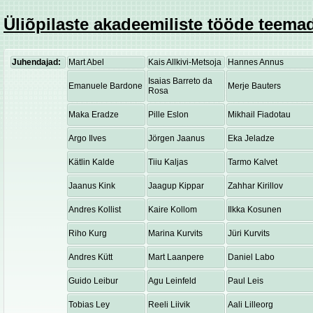
Üliõpilaste akadeemiliste tööde teemad
Juhendajad:
Mart Abel
Kais Allkivi-Metsoja
Hannes Annus
Isaias Barreto da
Emanuele Bardone
Merje Bauters
Rosa
Maka Eradze
Pille Eslon
Mikhail Fiadotau
Argo Ilves
Jörgen Jaanus
Eka Jeladze
Kätlin Kalde
Tiiu Kaljas
Tarmo Kalvet
Jaanus Kink
Jaagup Kippar
Zahhar Kirillov
Andres Kollist
Kaire Kollom
Ilkka Kosunen
Riho Kurg
Marina Kurvits
Jüri Kurvits
Andres Kütt
Mart Laanpere
Daniel Labo
Guido Leibur
Agu Leinfeld
Paul Leis
Tobias Ley
Reeli Liivik
Aali Lilleorg