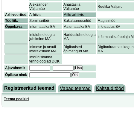
Aleksander
Anastasiia
Reelika Väljaru
Väljamäe
Väljamäe
Arhiveeritud:
Arhiivis
Mitte arhiivis
Töö liik:
Seminaritöö
Bakalaureusetöö
Magistritöö
Õppekava:
Informaatika BA
Matemaatika BA
Infoteadus BA
Infotehnoloogia
Haridustehnoloogia
Informaatikaõpetaja 
juhtimine MA
MA
Inimese ja arvuti
Digitaalsed
Digitaalraamatukogu
interaktsioon MA
õpimängud MA
MA
Infoühiskonna
tehnoloogiad DOK
Ajavahemik:
-
Lisa
Õpilase nimi:
Otsi
Registreeritud teemad
Vabad teemad
Kaitstud tööd
Teema pealkiri