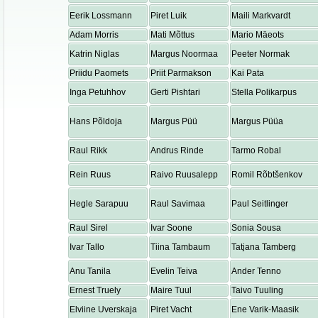
Eerik Lossmann
Piret Luik
Maili Markvardt
Adam Morris
Mati Mõttus
Mario Mäeots
Katrin Niglas
Margus Noormaa
Peeter Normak
Priidu Paomets
Priit Parmakson
Kai Pata
Inga Petuhhov
Gerti Pishtari
Stella Polikarpus
Hans Põldoja
Margus Püü
Margus Püüa
Raul Rikk
Andrus Rinde
Tarmo Robal
Rein Ruus
Raivo Ruusalepp
Romil Rõbtšenkov
Hegle Sarapuu
Raul Savimaa
Paul Seitlinger
Raul Sirel
Ivar Soone
Sonia Sousa
Ivar Tallo
Tiina Tambaum
Tatjana Tamberg
Anu Tanila
Evelin Teiva
Ander Tenno
Ernest Truely
Maire Tuul
Taivo Tuuling
Elviine Uverskaja
Piret Vacht
Ene Varik-Maasik