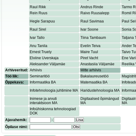
Raul Rikk
Andrus Rinde
Tarmo R
Rein Ruus
Raivo Ruusalepp
Romil R
Hegle Sarapuu
Raul Savimaa
Paul Sei
Raul Sirel
Ivar Soone
Sonia S
Ivar Tallo
Tiina Tambaum
Tatjana
Anu Tanila
Evelin Teiva
Ander T
Ernest Truely
Maire Tuul
Taivo Tu
Elviine Uverskaja
Piret Vacht
Ene Var
Aleksander Väljamäe
Anastasiia Väljamäe
Reelika 
Arhiveeritud:
Arhiivis
Mitte arhiivis
Töö liik:
Seminaritöö
Bakalaureusetöö
Magistri
Õppekava:
Informaatika BA
Matemaatika BA
Infotead
Infotehnoloogia juhtimine MA
Haridustehnoloogia MA
Informaa
Inimese ja arvuti
Digitaalsed õpimängud
Digitaa
interaktsioon MA
MA
MA
Infoühiskonna tehnoloogiad
DOK
Ajavahemik:
-
Lisa
Õpilase nimi:
Otsi