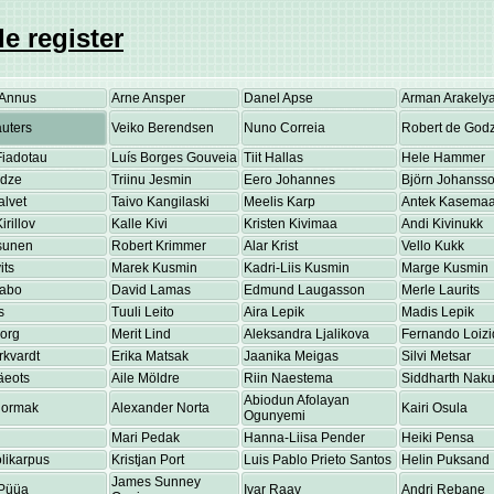
e register
Annus
Arne Ansper
Danel Apse
Arman Arakely
uters
Veiko Berendsen
Nuno Correia
Robert de Godz
Fiadotau
Luís Borges Gouveia
Tiit Hallas
Hele Hammer
adze
Triinu Jesmin
Eero Johannes
Björn Johanss
alvet
Taivo Kangilaski
Meelis Karp
Antek Kasema
irillov
Kalle Kivi
Kristen Kivimaa
Andi Kivinukk
osunen
Robert Krimmer
Alar Krist
Vello Kukk
its
Marek Kusmin
Kadri-Liis Kusmin
Marge Kusmin
Labo
David Lamas
Edmund Laugasson
Merle Laurits
s
Tuuli Leito
Aira Lepik
Madis Lepik
eorg
Merit Lind
Aleksandra Ljalikova
Fernando Loizi
rkvardt
Erika Matsak
Jaanika Meigas
Silvi Metsar
äeots
Aile Möldre
Riin Naestema
Siddharth Nakul
Abiodun Afolayan
Normak
Alexander Norta
Kairi Osula
Ogunyemi
Mari Pedak
Hanna-Liisa Pender
Heiki Pensa
olikarpus
Kristjan Port
Luis Pablo Prieto Santos
Helin Puksand
James Sunney
Püüa
Ivar Raav
Andri Rebane