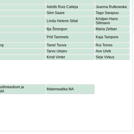
Adolfo Ruiz Calleja
Joanna Rutkowska
Siim Saare
Tago Sarapuu
Kristjan-Hans
Linda Helene Sillat
Sillmann
Ilja Šmorgun
Maria Zeltser
Priit Tammets
Kaja Tampere
rg
Tanel Toova
Rui Torres
Tarvo Ulejev
Avo Ulvik
Kristi Vinter
Sirje Virkus
multimeedium ja
Matemaatika MA
 MA