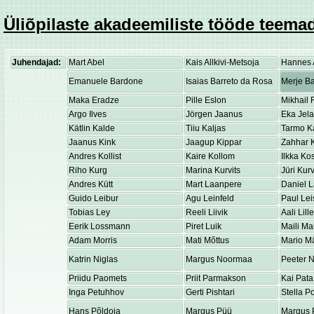
Üliõpilaste akadeemiliste tööde teemad
Juhendajad:
Mart Abel
Kais Allkivi-Metsoja
Hannes 
Emanuele Bardone
Isaias Barreto da Rosa
Merje Ba
Maka Eradze
Pille Eslon
Mikhail 
Argo Ilves
Jörgen Jaanus
Eka Jel
Kätlin Kalde
Tiiu Kaljas
Tarmo K
Jaanus Kink
Jaagup Kippar
Zahhar K
Andres Kollist
Kaire Kollom
Ilkka K
Riho Kurg
Marina Kurvits
Jüri Kurv
Andres Kütt
Mart Laanpere
Daniel 
Guido Leibur
Agu Leinfeld
Paul Lei
Tobias Ley
Reeli Liivik
Aali Lill
Eerik Lossmann
Piret Luik
Maili Ma
Adam Morris
Mati Mõttus
Mario M
Katrin Niglas
Margus Noormaa
Peeter 
Priidu Paomets
Priit Parmakson
Kai Pata
Inga Petuhhov
Gerti Pishtari
Stella P
Hans Põldoja
Margus Püü
Margus 