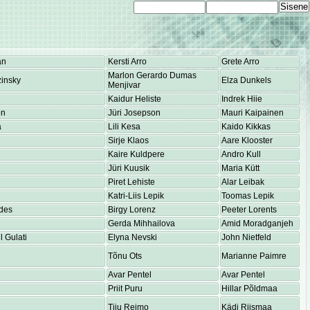
an
Kersti Arro
Grete Arro
Marlon Gerardo Dumas
insky
Elza Dunkels
Menjivar
Kaidur Heliste
Indrek Hiie
on
Jüri Josepson
Mauri Kaipainen
a
Lili Kesa
Kaido Kikkas
Sirje Klaos
Aare Klooster
Kaire Kuldpere
Andro Kull
Jüri Kuusik
Maria Kütt
Piret Lehiste
Alar Leibak
Katri-Liis Lepik
Toomas Lepik
des
Birgy Lorenz
Peeter Lorents
Gerda Mihhailova
Amid Moradganjeh
 Gulati
Elyna Nevski
John Nietfeld
Tõnu Ots
Marianne Paimre
Avar Pentel
Avar Pentel
Priit Puru
Hillar Põldmaa
Tiiu Reimo
Kädi Riismaa