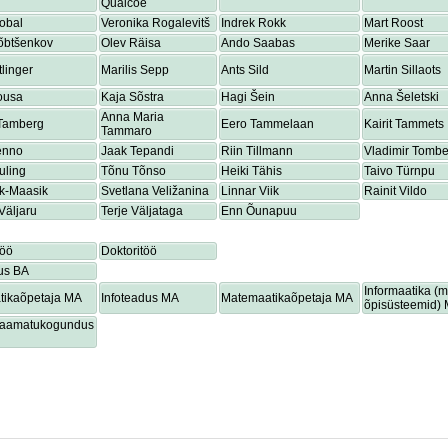
Quaicoe
obal
Veronika Rogalevitš
Indrek Rokk
Mart Roost
õbtšenkov
Olev Räisa
Ando Saabas
Merike Saar
tlinger
Marilis Sepp
Ants Sild
Martin Sillaots
ousa
Kaja Sõstra
Hagi Šein
Anna Šeletski
Anna Maria
 Tamberg
Eero Tammelaan
Kairit Tammets
Tammaro
enno
Jaak Tepandi
Riin Tillmann
Vladimir Tombe
uling
Tõnu Tõnso
Heiki Tähis
Taivo Türnpu
ik-Maasik
Svetlana Veližanina
Linnar Viik
Rainit Vildo
Väljaru
Terje Väljataga
Enn Õunapuu
töö
Doktoritöö
us BA
Informaatika (
tikaõpetaja MA
Infoteadus MA
Matemaatikaõpetaja MA
õpisüsteemid)
lraamatukogundus