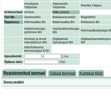
Anastasiia
Aleksander
Reelika Väljaru
Väljamäe
Väljamäe
Arhiveeritud:
Arhiivis
Mitte arhiivis
Töö liik:
Seminaritöö
Bakalaureusetöö
Magistritöö
Õppekava:
Informaatika BA
Matemaatika BA
Infoteadus BA
Infotehnoloogia
Haridustehnoloogia
Informaatikaõpetaja 
juhtimine MA
MA
Inimese ja arvuti
Digitaalsed
Digitaalraamatukogu
interaktsioon MA
õpimängud MA
MA
Infoühiskonna
tehnoloogiad DOK
Ajavahemik:
-
Lisa
Õpilase nimi:
Otsi
Registreeritud teemad
Vabad teemad
Kaitstud tööd
Teema pealkiri