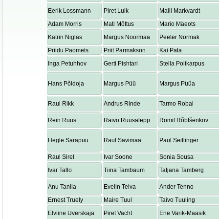
Eerik Lossmann
Piret Luik
Maili Markvardt
Adam Morris
Mati Mõttus
Mario Mäeots
Katrin Niglas
Margus Noormaa
Peeter Normak
Priidu Paomets
Priit Parmakson
Kai Pata
Inga Petuhhov
Gerti Pishtari
Stella Polikarpus
Hans Põldoja
Margus Püü
Margus Püüa
Raul Rikk
Andrus Rinde
Tarmo Robal
Rein Ruus
Raivo Ruusalepp
Romil Rõbtšenkov
Hegle Sarapuu
Raul Savimaa
Paul Seitlinger
Raul Sirel
Ivar Soone
Sonia Sousa
Ivar Tallo
Tiina Tambaum
Tatjana Tamberg
Anu Tanila
Evelin Teiva
Ander Tenno
Ernest Truely
Maire Tuul
Taivo Tuuling
Elviine Uverskaja
Piret Vacht
Ene Varik-Maasik