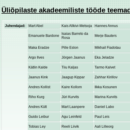
Üliõpilaste akadeemiliste tööde teemad
Juhendajad:
Mart Abel
Kais Allkivi-Metsoja
Hannes Annus
Isaias Barreto da
Emanuele Bardone
Merje Bauters
Rosa
Maka Eradze
Pille Eslon
Mikhail Fiadotau
Argo Ilves
Jörgen Jaanus
Eka Jeladze
Kätlin Kalde
Tiiu Kaljas
Tarmo Kalvet
Jaanus Kink
Jaagup Kippar
Zahhar Kirillov
Andres Kollist
Kaire Kollom
Ilkka Kosunen
Riho Kurg
Jüri Kurvits
Marina Kurvits
Andres Kütt
Mart Laanpere
Daniel Labo
Guido Leibur
Agu Leinfeld
Paul Leis
Tobias Ley
Reeli Liivik
Aali Lilleorg