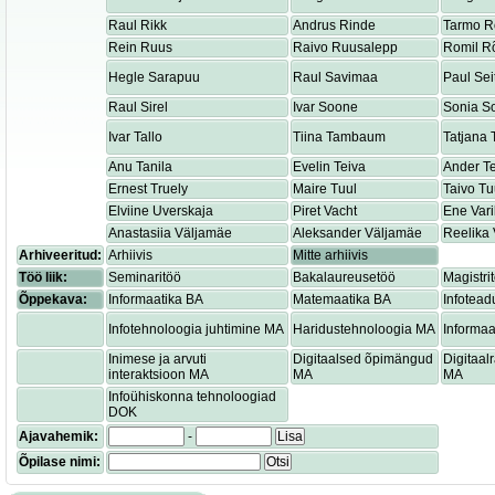
Raul Rikk
Andrus Rinde
Tarmo R
Rein Ruus
Raivo Ruusalepp
Romil R
Hegle Sarapuu
Raul Savimaa
Paul Sei
Raul Sirel
Ivar Soone
Sonia S
Ivar Tallo
Tiina Tambaum
Tatjana
Anu Tanila
Evelin Teiva
Ander T
Ernest Truely
Maire Tuul
Taivo Tu
Elviine Uverskaja
Piret Vacht
Ene Var
Anastasiia Väljamäe
Aleksander Väljamäe
Reelika 
Arhiveeritud:
Arhiivis
Mitte arhiivis
Töö liik:
Seminaritöö
Bakalaureusetöö
Magistri
Õppekava:
Informaatika BA
Matemaatika BA
Infotead
Infotehnoloogia juhtimine MA
Haridustehnoloogia MA
Informaa
Inimese ja arvuti
Digitaalsed õpimängud
Digitaa
interaktsioon MA
MA
MA
Infoühiskonna tehnoloogiad
DOK
Ajavahemik:
-
Lisa
Õpilase nimi:
Otsi