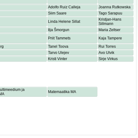
Adolfo Ruiz Calleja
Joanna Rutkowska
Siim Saare
Tago Sarapuu
Kristjan-Hans
Linda Helene Sillat
Sillmann
Ilja Šmorgun
Maria Zeltser
Priit Tammets
Kaja Tampere
rg
Tanel Toova
Rui Torres
Tarvo Ulejev
Avo Ulvik
Kristi Vinter
Sirje Virkus
multimeedium ja
Matemaatika MA
 MA