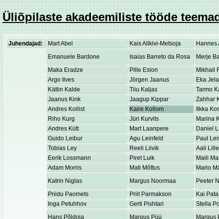
Üliõpilaste akadeemiliste tööde teemad
Juhendajad:
Mart Abel
Kais Allkivi-Metsoja
Hannes 
Emanuele Bardone
Isaias Barreto da Rosa
Merje Ba
Maka Eradze
Pille Eslon
Mikhail 
Argo Ilves
Jörgen Jaanus
Eka Jel
Kätlin Kalde
Tiiu Kaljas
Tarmo K
Jaanus Kink
Jaagup Kippar
Zahhar K
Andres Kollist
Kaire Kollom
Ilkka K
Riho Kurg
Jüri Kurvits
Marina K
Andres Kütt
Mart Laanpere
Daniel 
Guido Leibur
Agu Leinfeld
Paul Lei
Tobias Ley
Reeli Liivik
Aali Lill
Eerik Lossmann
Piret Luik
Maili Ma
Adam Morris
Mati Mõttus
Mario M
Katrin Niglas
Margus Noormaa
Peeter 
Priidu Paomets
Priit Parmakson
Kai Pata
Inga Petuhhov
Gerti Pishtari
Stella P
Hans Põldoja
Margus Püü
Margus 