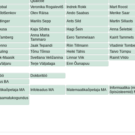
Quaicoe
obal
Veronika Rogalevitš
Indrek Rokk
Mart Roost
õbtšenkov
Olev Räisa
Ando Saabas
Merike Saar
tlinger
Marilis Sepp
Ants Sild
Martin Sillaots
ousa
Kaja Sõstra
Hagi Šein
Anna Šeletski
Anna Maria
 Tamberg
Eero Tammelaan
Kairit Tammets
Tammaro
enno
Jaak Tepandi
Riin Tillmann
Vladimir Tombe
uling
Tõnu Tõnso
Heiki Tähis
Taivo Türnpu
ik-Maasik
Svetlana Veližanina
Linnar Viik
Rainit Vildo
Väljaru
Terje Väljataga
Enn Õunapuu
töö
Doktoritöö
us BA
Informaatika (
tikaõpetaja MA
Infoteadus MA
Matemaatikaõpetaja MA
õpisüsteemid)
lraamatukogundus