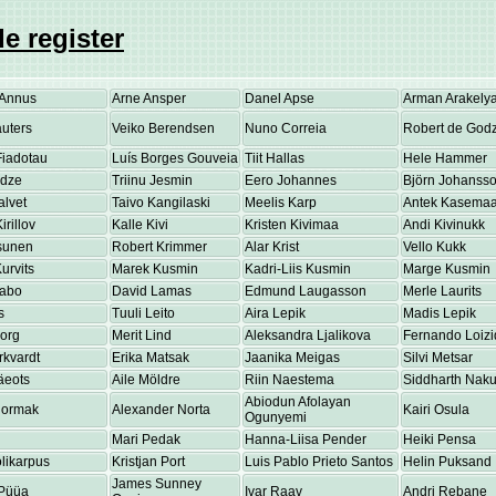
e register
Annus
Arne Ansper
Danel Apse
Arman Arakely
uters
Veiko Berendsen
Nuno Correia
Robert de Godz
Fiadotau
Luís Borges Gouveia
Tiit Hallas
Hele Hammer
adze
Triinu Jesmin
Eero Johannes
Björn Johanss
alvet
Taivo Kangilaski
Meelis Karp
Antek Kasema
irillov
Kalle Kivi
Kristen Kivimaa
Andi Kivinukk
osunen
Robert Krimmer
Alar Krist
Vello Kukk
urvits
Marek Kusmin
Kadri-Liis Kusmin
Marge Kusmin
Labo
David Lamas
Edmund Laugasson
Merle Laurits
s
Tuuli Leito
Aira Lepik
Madis Lepik
eorg
Merit Lind
Aleksandra Ljalikova
Fernando Loizi
rkvardt
Erika Matsak
Jaanika Meigas
Silvi Metsar
äeots
Aile Möldre
Riin Naestema
Siddharth Nakul
Abiodun Afolayan
Normak
Alexander Norta
Kairi Osula
Ogunyemi
Mari Pedak
Hanna-Liisa Pender
Heiki Pensa
olikarpus
Kristjan Port
Luis Pablo Prieto Santos
Helin Puksand
James Sunney
Püüa
Ivar Raav
Andri Rebane