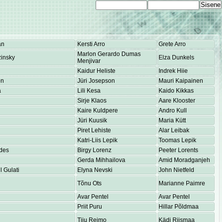
an
Kersti Arro
Grete Arro
Marlon Gerardo Dumas
insky
Elza Dunkels
Menjivar
Kaidur Heliste
Indrek Hiie
on
Jüri Josepson
Mauri Kaipainen
a
Lili Kesa
Kaido Kikkas
Sirje Klaos
Aare Klooster
Kaire Kuldpere
Andro Kull
Jüri Kuusik
Maria Kütt
Piret Lehiste
Alar Leibak
Katri-Liis Lepik
Toomas Lepik
des
Birgy Lorenz
Peeter Lorents
Gerda Mihhailova
Amid Moradganjeh
 Gulati
Elyna Nevski
John Nietfeld
Tõnu Ots
Marianne Paimre
Avar Pentel
Avar Pentel
Priit Puru
Hillar Põldmaa
Tiiu Reimo
Kädi Riismaa