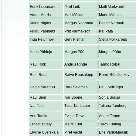
Eerik Lossmann
Piret Luik
Maili Markvardt
Adam Morris
Mati Mõttus
Mario Mäeots
Katrin Niglas
Margus Noormaa
Peeter Normak
Priidu Paomets
Priit Parmakson
Kai Pata
Inga Petuhhov
Gerti Pishtari
Stella Polikarpus
Hans Põldoja
Margus Püü
Margus Püüa
Raul Rikk
Andrus Rinde
Tarmo Robal
Rein Ruus
Raivo Ruusalepp
Romil Rõbtšenkov
Hegle Sarapuu
Raul Savimaa
Paul Seitlinger
Raul Sirel
Ivar Soone
Sonia Sousa
Ivar Tallo
Tiina Tambaum
Tatjana Tamberg
Anu Tanila
Evelin Teiva
Ander Tenno
Ernest Truely
Maire Tuul
Taivo Tuuling
Elviine Uverskaja
Piret Vacht
Ene Varik-Maasik