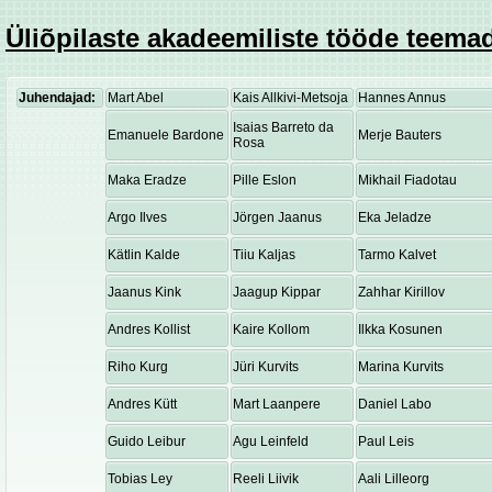
Üliõpilaste akadeemiliste tööde teemad
Juhendajad:
Mart Abel
Kais Allkivi-Metsoja
Hannes Annus
Isaias Barreto da
Emanuele Bardone
Merje Bauters
Rosa
Maka Eradze
Pille Eslon
Mikhail Fiadotau
Argo Ilves
Jörgen Jaanus
Eka Jeladze
Kätlin Kalde
Tiiu Kaljas
Tarmo Kalvet
Jaanus Kink
Jaagup Kippar
Zahhar Kirillov
Andres Kollist
Kaire Kollom
Ilkka Kosunen
Riho Kurg
Jüri Kurvits
Marina Kurvits
Andres Kütt
Mart Laanpere
Daniel Labo
Guido Leibur
Agu Leinfeld
Paul Leis
Tobias Ley
Reeli Liivik
Aali Lilleorg