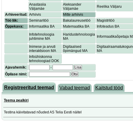
Anastasiia
Aleksander
Reelika Väljaru
Väljamäe
Väljamäe
Arhiveeritud:
Arhiivis
Mitte arhiivis
Töö liik:
Seminaritöö
Bakalaureusetöö
Magistritöö
Õppekava:
Informaatika BA
Matemaatika BA
Infoteadus BA
Infotehnoloogia
Haridustehnoloogia
Informaatikaõpetaja 
juhtimine MA
MA
Inimese ja arvuti
Digitaalsed
Digitaalraamatukogu
interaktsioon MA
õpimängud MA
MA
Infoühiskonna
tehnoloogiad DOK
Ajavahemik:
-
Lisa
Õpilase nimi:
Otsi
Registreeritud teemad
Vabad teemad
Kaitstud tööd
Teema pealkiri
Testina käivitatavad nõuded AS Telia Eesti näitel