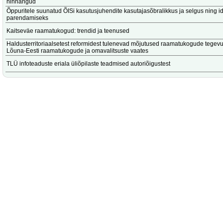
hinnangud
Õppuritele suunatud ÕISi kasutusjuhendite kasutajasõbralikkus ja selgus ning 
parendamiseks
Kaitseväe raamatukogud: trendid ja teenused
Haldusterritoriaalsetest reformidest tulenevad mõjutused raamatukogude tegev
Lõuna-Eesti raamatukogude ja omavalitsuste vaates
TLÜ infoteaduste eriala üliõpilaste teadmised autoriõigustest