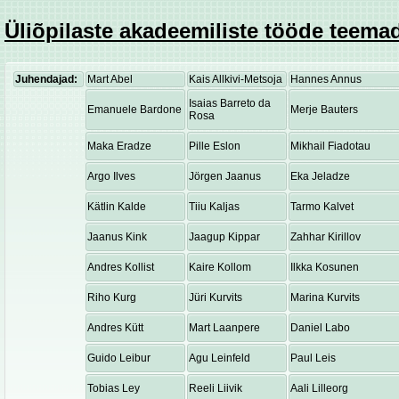
Üliõpilaste akadeemiliste tööde teemad
Juhendajad:
Mart Abel
Kais Allkivi-Metsoja
Hannes Annus
Isaias Barreto da
Emanuele Bardone
Merje Bauters
Rosa
Maka Eradze
Pille Eslon
Mikhail Fiadotau
Argo Ilves
Jörgen Jaanus
Eka Jeladze
Kätlin Kalde
Tiiu Kaljas
Tarmo Kalvet
Jaanus Kink
Jaagup Kippar
Zahhar Kirillov
Andres Kollist
Kaire Kollom
Ilkka Kosunen
Riho Kurg
Jüri Kurvits
Marina Kurvits
Andres Kütt
Mart Laanpere
Daniel Labo
Guido Leibur
Agu Leinfeld
Paul Leis
Tobias Ley
Reeli Liivik
Aali Lilleorg