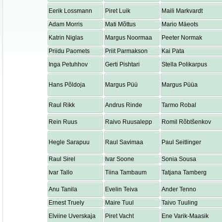
Eerik Lossmann
Piret Luik
Maili Markvardt
Adam Morris
Mati Mõttus
Mario Mäeots
Katrin Niglas
Margus Noormaa
Peeter Normak
Priidu Paomets
Priit Parmakson
Kai Pata
Inga Petuhhov
Gerti Pishtari
Stella Polikarpus
Hans Põldoja
Margus Püü
Margus Püüa
Raul Rikk
Andrus Rinde
Tarmo Robal
Rein Ruus
Raivo Ruusalepp
Romil Rõbtšenkov
Hegle Sarapuu
Raul Savimaa
Paul Seitlinger
Raul Sirel
Ivar Soone
Sonia Sousa
Ivar Tallo
Tiina Tambaum
Tatjana Tamberg
Anu Tanila
Evelin Teiva
Ander Tenno
Ernest Truely
Maire Tuul
Taivo Tuuling
Elviine Uverskaja
Piret Vacht
Ene Varik-Maasik