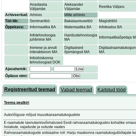
Anastasiia
Aleksander
Reelika Väljaru
Väljamäe
Väljamäe
Arhiveeritud:
Arhiivis
Mitte arhiivis
Töö liik:
Seminaritöö
Bakalaureusetöö
Magistritöö
Õppekava:
Informaatika BA
Matemaatika BA
Infoteadus BA
Infotehnoloogia
Haridustehnoloogia
Informaatikaõpetaja 
juhtimine MA
MA
Inimese ja arvuti
Digitaalsed
Digitaalraamatukogu
interaktsioon MA
õpimängud MA
MA
Infoühiskonna
tehnoloogiad DOK
Ajavahemik:
-
Lisa
Õpilase nimi:
Otsi
Registreeritud teemad
Vabad teemad
Kaitstud tööd
Teema pealkiri
Autoriõiguse mõjud muusikaraamatukogudele
E-raamatute laenutamisvõimalused Eesti rahvaraamatukogudes kohalike omaval
hoiakute, vajaduste ja ootuste vaates
Rahvaraamatukogude sotsiaalne roll: Harju maakonna raamatukogutöötajate k