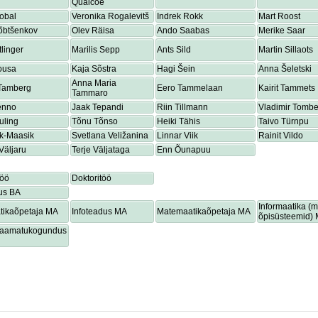
Quaicoe
obal
Veronika Rogalevitš
Indrek Rokk
Mart Roost
õbtšenkov
Olev Räisa
Ando Saabas
Merike Saar
tlinger
Marilis Sepp
Ants Sild
Martin Sillaots
ousa
Kaja Sõstra
Hagi Šein
Anna Šeletski
Anna Maria
 Tamberg
Eero Tammelaan
Kairit Tammets
Tammaro
enno
Jaak Tepandi
Riin Tillmann
Vladimir Tombe
uling
Tõnu Tõnso
Heiki Tähis
Taivo Türnpu
ik-Maasik
Svetlana Veližanina
Linnar Viik
Rainit Vildo
Väljaru
Terje Väljataga
Enn Õunapuu
töö
Doktoritöö
us BA
Informaatika (
tikaõpetaja MA
Infoteadus MA
Matemaatikaõpetaja MA
õpisüsteemid)
lraamatukogundus