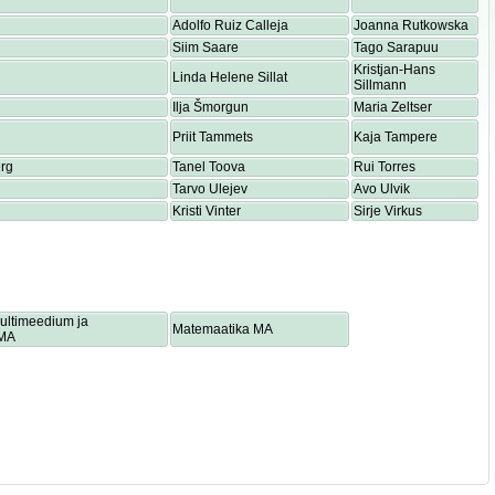
Adolfo Ruiz Calleja
Joanna Rutkowska
Siim Saare
Tago Sarapuu
Kristjan-Hans
Linda Helene Sillat
Sillmann
Ilja Šmorgun
Maria Zeltser
Priit Tammets
Kaja Tampere
rg
Tanel Toova
Rui Torres
Tarvo Ulejev
Avo Ulvik
Kristi Vinter
Sirje Virkus
multimeedium ja
Matemaatika MA
 MA