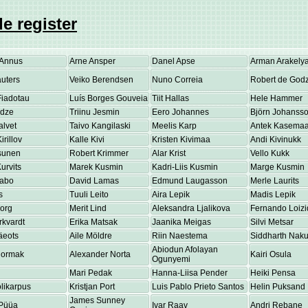
e register
Annus
Arne Ansper
Danel Apse
Arman Arakely
uters
Veiko Berendsen
Nuno Correia
Robert de Godz
Fiadotau
Luís Borges Gouveia
Tiit Hallas
Hele Hammer
adze
Triinu Jesmin
Eero Johannes
Björn Johanss
alvet
Taivo Kangilaski
Meelis Karp
Antek Kasema
irillov
Kalle Kivi
Kristen Kivimaa
Andi Kivinukk
osunen
Robert Krimmer
Alar Krist
Vello Kukk
urvits
Marek Kusmin
Kadri-Liis Kusmin
Marge Kusmin
Labo
David Lamas
Edmund Laugasson
Merle Laurits
s
Tuuli Leito
Aira Lepik
Madis Lepik
eorg
Merit Lind
Aleksandra Ljalikova
Fernando Loizi
rkvardt
Erika Matsak
Jaanika Meigas
Silvi Metsar
äeots
Aile Möldre
Riin Naestema
Siddharth Nakul
Abiodun Afolayan
Normak
Alexander Norta
Kairi Osula
Ogunyemi
Mari Pedak
Hanna-Liisa Pender
Heiki Pensa
olikarpus
Kristjan Port
Luis Pablo Prieto Santos
Helin Puksand
James Sunney
Püüa
Ivar Raav
Andri Rebane