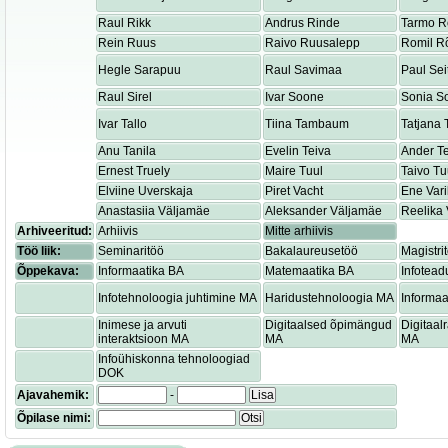
Raul Rikk
Andrus Rinde
Tarmo R
Rein Ruus
Raivo Ruusalepp
Romil R
Hegle Sarapuu
Raul Savimaa
Paul Sei
Raul Sirel
Ivar Soone
Sonia S
Ivar Tallo
Tiina Tambaum
Tatjana
Anu Tanila
Evelin Teiva
Ander T
Ernest Truely
Maire Tuul
Taivo Tu
Elviine Uverskaja
Piret Vacht
Ene Var
Anastasiia Väljamäe
Aleksander Väljamäe
Reelika 
Arhiveeritud:
Arhiivis
Mitte arhiivis
Töö liik:
Seminaritöö
Bakalaureusetöö
Magistri
Õppekava:
Informaatika BA
Matemaatika BA
Infotead
Infotehnoloogia juhtimine MA
Haridustehnoloogia MA
Informaa
Inimese ja arvuti
Digitaalsed õpimängud
Digitaa
interaktsioon MA
MA
MA
Infoühiskonna tehnoloogiad
DOK
Ajavahemik:
-
Lisa
Õpilase nimi:
Otsi