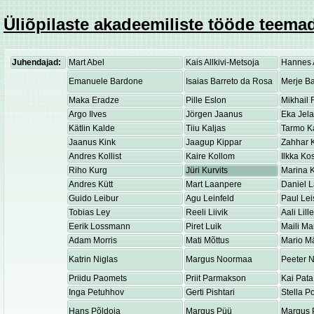
Üliõpilaste akadeemiliste tööde teemad
Juhendajad:
Mart Abel
Kais Allkivi-Metsoja
Hannes 
Emanuele Bardone
Isaias Barreto da Rosa
Merje Ba
Maka Eradze
Pille Eslon
Mikhail 
Argo Ilves
Jörgen Jaanus
Eka Jel
Kätlin Kalde
Tiiu Kaljas
Tarmo K
Jaanus Kink
Jaagup Kippar
Zahhar K
Andres Kollist
Kaire Kollom
Ilkka K
Riho Kurg
Jüri Kurvits
Marina K
Andres Kütt
Mart Laanpere
Daniel 
Guido Leibur
Agu Leinfeld
Paul Lei
Tobias Ley
Reeli Liivik
Aali Lill
Eerik Lossmann
Piret Luik
Maili Ma
Adam Morris
Mati Mõttus
Mario M
Katrin Niglas
Margus Noormaa
Peeter 
Priidu Paomets
Priit Parmakson
Kai Pata
Inga Petuhhov
Gerti Pishtari
Stella P
Hans Põldoja
Margus Püü
Margus 