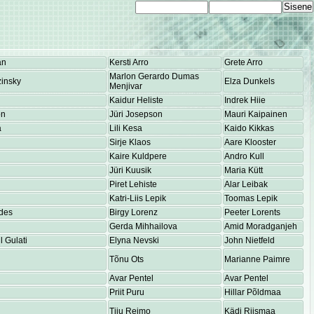
an
Kersti Arro
Grete Arro
Marlon Gerardo Dumas
insky
Elza Dunkels
Menjivar
Kaidur Heliste
Indrek Hiie
on
Jüri Josepson
Mauri Kaipainen
a
Lili Kesa
Kaido Kikkas
Sirje Klaos
Aare Klooster
Kaire Kuldpere
Andro Kull
Jüri Kuusik
Maria Kütt
Piret Lehiste
Alar Leibak
Katri-Liis Lepik
Toomas Lepik
des
Birgy Lorenz
Peeter Lorents
Gerda Mihhailova
Amid Moradganjeh
 Gulati
Elyna Nevski
John Nietfeld
Tõnu Ots
Marianne Paimre
Avar Pentel
Avar Pentel
Priit Puru
Hillar Põldmaa
Tiiu Reimo
Kädi Riismaa