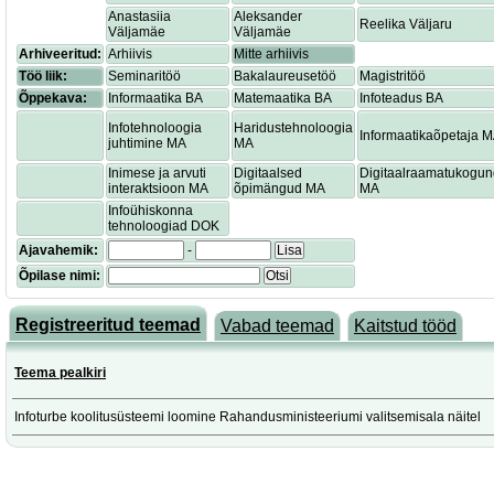
Anastasiia
Aleksander
Reelika Väljaru
Väljamäe
Väljamäe
Arhiveeritud:
Arhiivis
Mitte arhiivis
Töö liik:
Seminaritöö
Bakalaureusetöö
Magistritöö
Õppekava:
Informaatika BA
Matemaatika BA
Infoteadus BA
Infotehnoloogia
Haridustehnoloogia
Informaatikaõpetaja 
juhtimine MA
MA
Inimese ja arvuti
Digitaalsed
Digitaalraamatukogu
interaktsioon MA
õpimängud MA
MA
Infoühiskonna
tehnoloogiad DOK
Ajavahemik:
-
Lisa
Õpilase nimi:
Otsi
Registreeritud teemad
Vabad teemad
Kaitstud tööd
Teema pealkiri
Infoturbe koolitusüsteemi loomine Rahandusministeeriumi valitsemisala näitel