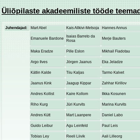
Üliõpilaste akadeemiliste tööde teemad
Juhendajad:
Mart Abel
Kais Allkivi-Metsoja
Hannes Annus
Isaias Barreto da
Emanuele Bardone
Merje Bauters
Rosa
Maka Eradze
Pille Eslon
Mikhail Fiadotau
Argo Ilves
Jörgen Jaanus
Eka Jeladze
Kätlin Kalde
Tiiu Kaljas
Tarmo Kalvet
Jaanus Kink
Jaagup Kippar
Zahhar Kirillov
Andres Kollist
Kaire Kollom
Ilkka Kosunen
Riho Kurg
Jüri Kurvits
Marina Kurvits
Andres Kütt
Mart Laanpere
Daniel Labo
Guido Leibur
Agu Leinfeld
Paul Leis
Tobias Ley
Reeli Liivik
Aali Lilleorg