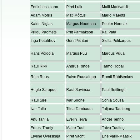
Eerik Lossmann
Piret Luik
Maili Markvardt
Adam Morris
Mati Mõttus
Mario Mäeots
Katrin Niglas
Margus Noormaa
Peeter Normak
Priidu Paomets
Priit Parmakson
Kai Pata
Inga Petuhhov
Gerti Pishtari
Stella Polikarpus
Hans Põldoja
Margus Püü
Margus Püüa
Raul Rikk
Andrus Rinde
Tarmo Robal
Rein Ruus
Raivo Ruusalepp
Romil Rõbtšenkov
Hegle Sarapuu
Raul Savimaa
Paul Seitlinger
Raul Sirel
Ivar Soone
Sonia Sousa
Ivar Tallo
Tiina Tambaum
Tatjana Tamberg
Anu Tanila
Evelin Teiva
Ander Tenno
Ernest Truely
Maire Tuul
Taivo Tuuling
Elviine Uverskaja
Piret Vacht
Ene Varik-Maasik