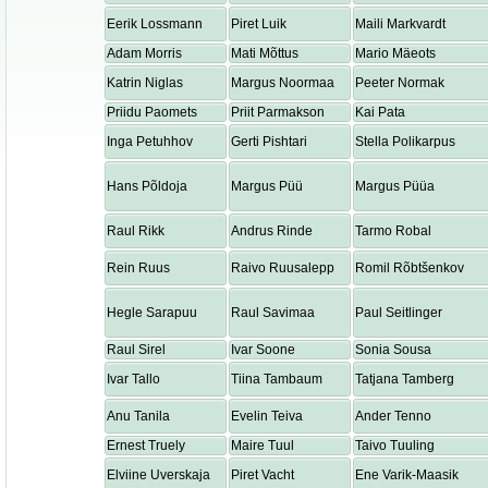
Eerik Lossmann
Piret Luik
Maili Markvardt
Adam Morris
Mati Mõttus
Mario Mäeots
Katrin Niglas
Margus Noormaa
Peeter Normak
Priidu Paomets
Priit Parmakson
Kai Pata
Inga Petuhhov
Gerti Pishtari
Stella Polikarpus
Hans Põldoja
Margus Püü
Margus Püüa
Raul Rikk
Andrus Rinde
Tarmo Robal
Rein Ruus
Raivo Ruusalepp
Romil Rõbtšenkov
Hegle Sarapuu
Raul Savimaa
Paul Seitlinger
Raul Sirel
Ivar Soone
Sonia Sousa
Ivar Tallo
Tiina Tambaum
Tatjana Tamberg
Anu Tanila
Evelin Teiva
Ander Tenno
Ernest Truely
Maire Tuul
Taivo Tuuling
Elviine Uverskaja
Piret Vacht
Ene Varik-Maasik