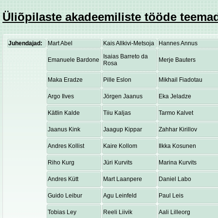
Üliõpilaste akadeemiliste tööde teemad
Juhendajad:
Mart Abel
Kais Allkivi-Metsoja
Hannes Annus
Isaias Barreto da
Emanuele Bardone
Merje Bauters
Rosa
Maka Eradze
Pille Eslon
Mikhail Fiadotau
Argo Ilves
Jörgen Jaanus
Eka Jeladze
Kätlin Kalde
Tiiu Kaljas
Tarmo Kalvet
Jaanus Kink
Jaagup Kippar
Zahhar Kirillov
Andres Kollist
Kaire Kollom
Ilkka Kosunen
Riho Kurg
Jüri Kurvits
Marina Kurvits
Andres Kütt
Mart Laanpere
Daniel Labo
Guido Leibur
Agu Leinfeld
Paul Leis
Tobias Ley
Reeli Liivik
Aali Lilleorg