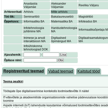
Anastasiia
Aleksander
Reelika Väljaru
Väljamäe
Väljamäe
Arhiveeritud:
Arhiivis
Mitte arhiivis
Töö liik:
Seminaritöö
Bakalaureusetöö
Magistritöö
Õppekava:
Informaatika BA
Matemaatika BA
Infoteadus BA
Infotehnoloogia
Haridustehnoloogia
Informaatikaõpetaja 
juhtimine MA
MA
Inimese ja arvuti
Digitaalsed
Digitaalraamatukogu
interaktsioon MA
õpimängud MA
MA
Infoühiskonna
tehnoloogiad DOK
Ajavahemik:
-
Lisa
Õpilase nimi:
Otsi
Registreeritud teemad
Vabad teemad
Kaitstud tööd
Teema pealkiri
Töötajate õpe digitaliseerimise kontekstis tootmisettevõtte X näitel
IT-ettevõtete ja akadeemiliste organisatsioonide vahelise pädevusalase koostöö
loomine
Asjade interneti (loT) lahenduste kasutamise võimalused tootmisettevõttes sead