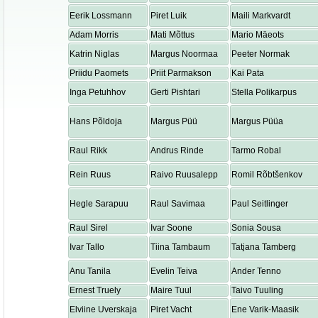
Eerik Lossmann
Piret Luik
Maili Markvardt
Adam Morris
Mati Mõttus
Mario Mäeots
Katrin Niglas
Margus Noormaa
Peeter Normak
Priidu Paomets
Priit Parmakson
Kai Pata
Inga Petuhhov
Gerti Pishtari
Stella Polikarpus
Hans Põldoja
Margus Püü
Margus Püüa
Raul Rikk
Andrus Rinde
Tarmo Robal
Rein Ruus
Raivo Ruusalepp
Romil Rõbtšenkov
Hegle Sarapuu
Raul Savimaa
Paul Seitlinger
Raul Sirel
Ivar Soone
Sonia Sousa
Ivar Tallo
Tiina Tambaum
Tatjana Tamberg
Anu Tanila
Evelin Teiva
Ander Tenno
Ernest Truely
Maire Tuul
Taivo Tuuling
Elviine Uverskaja
Piret Vacht
Ene Varik-Maasik