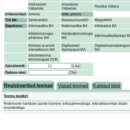
Aleksander
Anastasiia
Reelika Väljaru
Väljamäe
Väljamäe
Arhiveeritud:
Arhiivis
Mitte arhiivis
Töö liik:
Seminaritöö
Bakalaureusetöö
Magistritöö
Õppekava:
Informaatika BA
Matemaatika BA
Infoteadus BA
Infotehnoloogia
Haridustehnoloogia
Informaatikaõpetaja 
juhtimine MA
MA
Inimese ja arvuti
Digitaalsed
Digitaalraamatukogu
interaktsioon MA
õpimängud MA
MA
Infoühiskonna
tehnoloogiad DOK
Ajavahemik:
-
Lisa
Õpilase nimi:
Otsi
Registreeritud teemad
Vabad teemad
Kaitstud tööd
Teema pealkiri
Riskinoorte hariduse juurde toomine sotsiaalmeediaga: interaktsioonide disain
koomiksitega