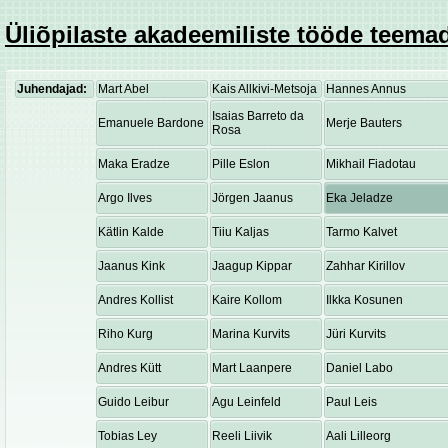
Üliõpilaste akadeemiliste tööde teemad
Juhendajad:
Mart Abel
Kais Allkivi-Metsoja
Hannes Annus
Isaias Barreto da
Emanuele Bardone
Merje Bauters
Rosa
Maka Eradze
Pille Eslon
Mikhail Fiadotau
Argo Ilves
Jörgen Jaanus
Eka Jeladze
Kätlin Kalde
Tiiu Kaljas
Tarmo Kalvet
Jaanus Kink
Jaagup Kippar
Zahhar Kirillov
Andres Kollist
Kaire Kollom
Ilkka Kosunen
Riho Kurg
Marina Kurvits
Jüri Kurvits
Andres Kütt
Mart Laanpere
Daniel Labo
Guido Leibur
Agu Leinfeld
Paul Leis
Tobias Ley
Reeli Liivik
Aali Lilleorg