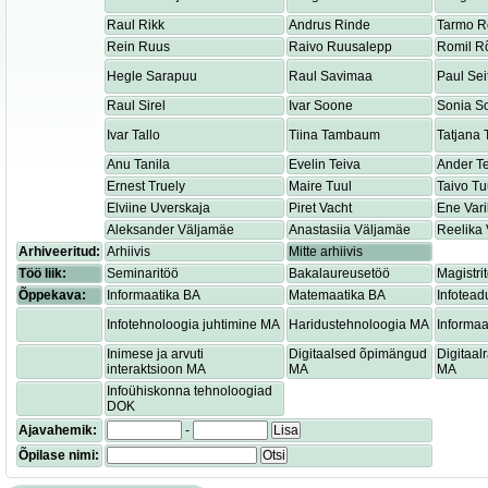
Raul Rikk
Andrus Rinde
Tarmo R
Rein Ruus
Raivo Ruusalepp
Romil R
Hegle Sarapuu
Raul Savimaa
Paul Sei
Raul Sirel
Ivar Soone
Sonia S
Ivar Tallo
Tiina Tambaum
Tatjana
Anu Tanila
Evelin Teiva
Ander T
Ernest Truely
Maire Tuul
Taivo Tu
Elviine Uverskaja
Piret Vacht
Ene Var
Aleksander Väljamäe
Anastasiia Väljamäe
Reelika 
Arhiveeritud:
Arhiivis
Mitte arhiivis
Töö liik:
Seminaritöö
Bakalaureusetöö
Magistri
Õppekava:
Informaatika BA
Matemaatika BA
Infotead
Infotehnoloogia juhtimine MA
Haridustehnoloogia MA
Informaa
Inimese ja arvuti
Digitaalsed õpimängud
Digitaa
interaktsioon MA
MA
MA
Infoühiskonna tehnoloogiad
DOK
Ajavahemik:
-
Lisa
Õpilase nimi:
Otsi