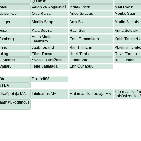
Quaicoe
obal
Veronika Rogalevitš
Indrek Rokk
Mart Roost
õbtšenkov
Olev Räisa
Ando Saabas
Merike Saar
tlinger
Marilis Sepp
Ants Sild
Martin Sillaots
ousa
Kaja Sõstra
Hagi Šein
Anna Šeletski
Anna Maria
 Tamberg
Eero Tammelaan
Kairit Tammets
Tammaro
enno
Jaak Tepandi
Riin Tillmann
Vladimir Tombe
uling
Tõnu Tõnso
Heiki Tähis
Taivo Türnpu
ik-Maasik
Svetlana Veližanina
Linnar Viik
Rainit Vildo
Väljaru
Terje Väljataga
Enn Õunapuu
töö
Doktoritöö
us BA
Informaatika (
tikaõpetaja MA
Infoteadus MA
Matemaatikaõpetaja MA
õpisüsteemid)
lraamatukogundus