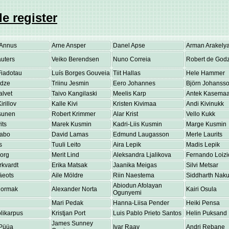
e register
Annus
Arne Ansper
Danel Apse
Arman Arakely
uters
Veiko Berendsen
Nuno Correia
Robert de Godz
Fiadotau
Luís Borges Gouveia
Tiit Hallas
Hele Hammer
adze
Triinu Jesmin
Eero Johannes
Björn Johanss
alvet
Taivo Kangilaski
Meelis Karp
Antek Kasema
irillov
Kalle Kivi
Kristen Kivimaa
Andi Kivinukk
osunen
Robert Krimmer
Alar Krist
Vello Kukk
its
Marek Kusmin
Kadri-Liis Kusmin
Marge Kusmin
Labo
David Lamas
Edmund Laugasson
Merle Laurits
s
Tuuli Leito
Aira Lepik
Madis Lepik
eorg
Merit Lind
Aleksandra Ljalikova
Fernando Loizi
rkvardt
Erika Matsak
Jaanika Meigas
Silvi Metsar
äeots
Aile Möldre
Riin Naestema
Siddharth Nakul
Abiodun Afolayan
Normak
Alexander Norta
Kairi Osula
Ogunyemi
Mari Pedak
Hanna-Liisa Pender
Heiki Pensa
olikarpus
Kristjan Port
Luis Pablo Prieto Santos
Helin Puksand
James Sunney
Püüa
Ivar Raav
Andri Rebane