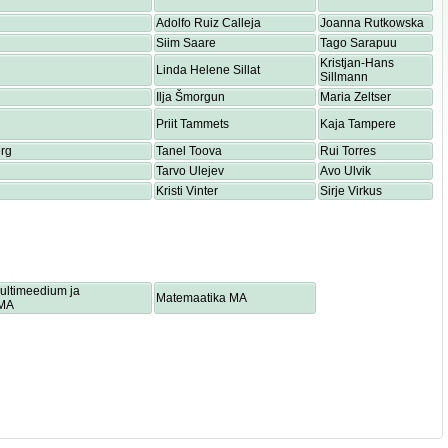
Adolfo Ruiz Calleja
Joanna Rutkowska
Siim Saare
Tago Sarapuu
Kristjan-Hans
Linda Helene Sillat
Sillmann
Ilja Šmorgun
Maria Zeltser
Priit Tammets
Kaja Tampere
rg
Tanel Toova
Rui Torres
Tarvo Ulejev
Avo Ulvik
Kristi Vinter
Sirje Virkus
multimeedium ja
Matemaatika MA
 MA