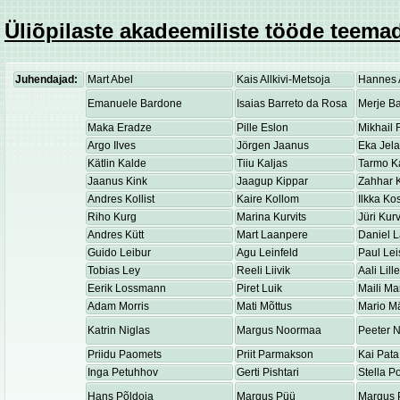
Üliõpilaste akadeemiliste tööde teemad
Juhendajad:
Mart Abel
Kais Allkivi-Metsoja
Hannes 
Emanuele Bardone
Isaias Barreto da Rosa
Merje Ba
Maka Eradze
Pille Eslon
Mikhail 
Argo Ilves
Jörgen Jaanus
Eka Jel
Kätlin Kalde
Tiiu Kaljas
Tarmo K
Jaanus Kink
Jaagup Kippar
Zahhar K
Andres Kollist
Kaire Kollom
Ilkka K
Riho Kurg
Marina Kurvits
Jüri Kurv
Andres Kütt
Mart Laanpere
Daniel 
Guido Leibur
Agu Leinfeld
Paul Lei
Tobias Ley
Reeli Liivik
Aali Lill
Eerik Lossmann
Piret Luik
Maili Ma
Adam Morris
Mati Mõttus
Mario M
Katrin Niglas
Margus Noormaa
Peeter 
Priidu Paomets
Priit Parmakson
Kai Pata
Inga Petuhhov
Gerti Pishtari
Stella P
Hans Põldoja
Margus Püü
Margus 