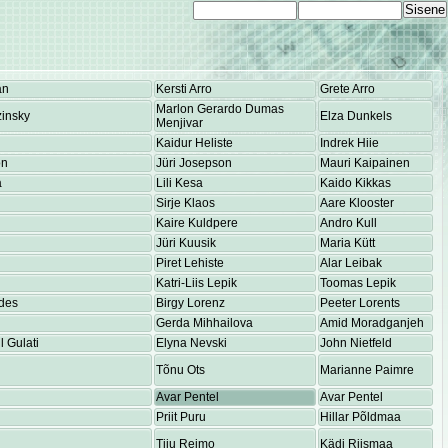
an
Kersti Arro
Grete Arro
Marlon Gerardo Dumas
insky
Elza Dunkels
Menjivar
Kaidur Heliste
Indrek Hiie
on
Jüri Josepson
Mauri Kaipainen
a
Lili Kesa
Kaido Kikkas
Sirje Klaos
Aare Klooster
Kaire Kuldpere
Andro Kull
Jüri Kuusik
Maria Kütt
Piret Lehiste
Alar Leibak
Katri-Liis Lepik
Toomas Lepik
des
Birgy Lorenz
Peeter Lorents
Gerda Mihhailova
Amid Moradganjeh
 Gulati
Elyna Nevski
John Nietfeld
Tõnu Ots
Marianne Paimre
Avar Pentel
Avar Pentel
Priit Puru
Hillar Põldmaa
Tiiu Reimo
Kädi Riismaa