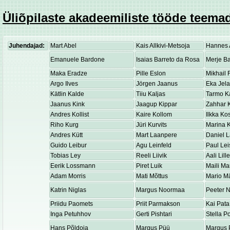
Üliõpilaste akadeemiliste tööde teemad
Juhendajad:
Mart Abel
Kais Allkivi-Metsoja
Hannes 
Emanuele Bardone
Isaias Barreto da Rosa
Merje Ba
Maka Eradze
Pille Eslon
Mikhail 
Argo Ilves
Jörgen Jaanus
Eka Jel
Kätlin Kalde
Tiiu Kaljas
Tarmo K
Jaanus Kink
Jaagup Kippar
Zahhar K
Andres Kollist
Kaire Kollom
Ilkka K
Riho Kurg
Jüri Kurvits
Marina K
Andres Kütt
Mart Laanpere
Daniel 
Guido Leibur
Agu Leinfeld
Paul Lei
Tobias Ley
Reeli Liivik
Aali Lill
Eerik Lossmann
Piret Luik
Maili Ma
Adam Morris
Mati Mõttus
Mario M
Katrin Niglas
Margus Noormaa
Peeter 
Priidu Paomets
Priit Parmakson
Kai Pata
Inga Petuhhov
Gerti Pishtari
Stella P
Hans Põldoja
Margus Püü
Margus 