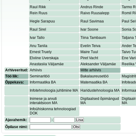
Raul Rikk
Andrus Rinde
Tarmo R
Rein Ruus
Raivo Ruusalepp
Romil R
Hegle Sarapuu
Raul Savimaa
Paul Sei
Raul Sirel
Ivar Soone
Sonia S
Ivar Tallo
Tiina Tambaum
Tatjana
Anu Tanila
Evelin Teiva
Ander T
Ernest Truely
Maire Tuul
Taivo Tu
Elviine Uverskaja
Piret Vacht
Ene Var
Anastasiia Väljamäe
Aleksander Väljamäe
Reelika 
Arhiveeritud:
Arhiivis
Mitte arhiivis
Töö liik:
Seminaritöö
Bakalaureusetöö
Magistri
Õppekava:
Informaatika BA
Matemaatika BA
Infotead
Infotehnoloogia juhtimine MA
Haridustehnoloogia MA
Informaa
Inimese ja arvuti
Digitaalsed õpimängud
Digitaa
interaktsioon MA
MA
MA
Infoühiskonna tehnoloogiad
DOK
Ajavahemik:
-
Lisa
Õpilase nimi:
Otsi