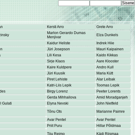
an
Kersti Arro
Grete Arro
Marlon Gerardo Dumas
insky
Elza Dunkels
Menjivar
Kaidur Heliste
Indrek Hiie
on
Jüri Josepson
Mauri Kaipainen
a
Lili Kesa
Kaido Kikkas
Sirje Klaos
Aare Klooster
Kaire Kuldpere
Andro Kull
Jüri Kuusik
Maria Kütt
Piret Lehiste
Alar Leibak
Katri-Liis Lepik
Toomas Lepik
des
Birgy Lorenz
Peeter Lorents
Gerda Mihhailova
Amid Moradganjeh
 Gulati
Elyna Nevski
John Nietfeld
Tõnu Ots
Marianne Paimre
Avar Pentel
Avar Pentel
Priit Puru
Hillar Põldmaa
Tiiu Reimo
Kädi Riismaa