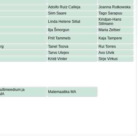
Adolfo Ruiz Calleja
Joanna Rutkowska
Siim Saare
Tago Sarapuu
Kristjan-Hans
Linda Helene Sillat
Sillmann
Ilja Šmorgun
Maria Zeltser
Priit Tammets
Kaja Tampere
rg
Tanel Toova
Rui Torres
Tarvo Ulejev
Avo Ulvik
Kristi Vinter
Sirje Virkus
multimeedium ja
Matemaatika MA
 MA