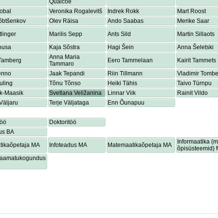
Quaicoe
obal
Veronika Rogalevitš
Indrek Rokk
Mart Roost
õbtšenkov
Olev Räisa
Ando Saabas
Merike Saar
tlinger
Marilis Sepp
Ants Sild
Martin Sillaots
ousa
Kaja Sõstra
Hagi Šein
Anna Šeletski
Anna Maria
 Tamberg
Eero Tammelaan
Kairit Tammets
Tammaro
enno
Jaak Tepandi
Riin Tillmann
Vladimir Tombe
uling
Tõnu Tõnso
Heiki Tähis
Taivo Türnpu
ik-Maasik
Svetlana Veližanina
Linnar Viik
Rainit Vildo
Väljaru
Terje Väljataga
Enn Õunapuu
töö
Doktoritöö
us BA
Informaatika (
tikaõpetaja MA
Infoteadus MA
Matemaatikaõpetaja MA
õpisüsteemid)
lraamatukogundus