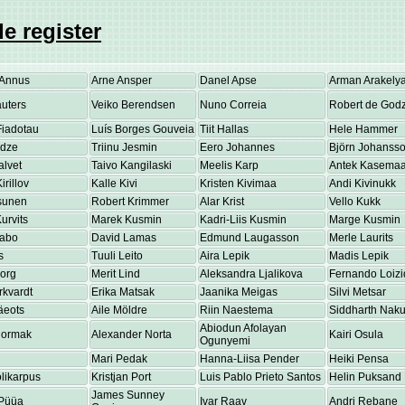
e register
Annus
Arne Ansper
Danel Apse
Arman Arakely
uters
Veiko Berendsen
Nuno Correia
Robert de Godz
Fiadotau
Luís Borges Gouveia
Tiit Hallas
Hele Hammer
adze
Triinu Jesmin
Eero Johannes
Björn Johanss
alvet
Taivo Kangilaski
Meelis Karp
Antek Kasema
irillov
Kalle Kivi
Kristen Kivimaa
Andi Kivinukk
osunen
Robert Krimmer
Alar Krist
Vello Kukk
urvits
Marek Kusmin
Kadri-Liis Kusmin
Marge Kusmin
Labo
David Lamas
Edmund Laugasson
Merle Laurits
s
Tuuli Leito
Aira Lepik
Madis Lepik
eorg
Merit Lind
Aleksandra Ljalikova
Fernando Loizi
rkvardt
Erika Matsak
Jaanika Meigas
Silvi Metsar
äeots
Aile Möldre
Riin Naestema
Siddharth Nakul
Abiodun Afolayan
Normak
Alexander Norta
Kairi Osula
Ogunyemi
Mari Pedak
Hanna-Liisa Pender
Heiki Pensa
olikarpus
Kristjan Port
Luis Pablo Prieto Santos
Helin Puksand
James Sunney
Püüa
Ivar Raav
Andri Rebane