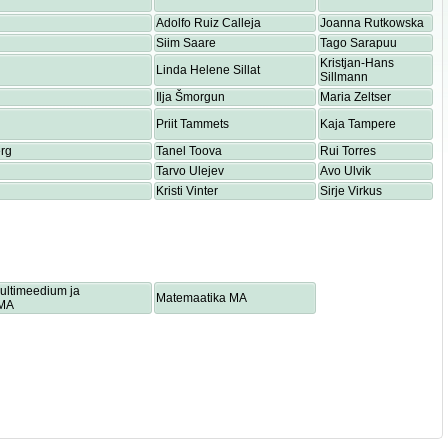
Adolfo Ruiz Calleja
Joanna Rutkowska
Siim Saare
Tago Sarapuu
Kristjan-Hans
Linda Helene Sillat
Sillmann
Ilja Šmorgun
Maria Zeltser
Priit Tammets
Kaja Tampere
rg
Tanel Toova
Rui Torres
Tarvo Ulejev
Avo Ulvik
Kristi Vinter
Sirje Virkus
multimeedium ja
Matemaatika MA
 MA