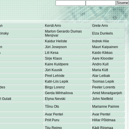
an
Kersti Arro
Grete Arro
Marlon Gerardo Dumas
insky
Elza Dunkels
Menjivar
Kaidur Heliste
Indrek Hiie
on
Jüri Josepson
Mauri Kaipainen
a
Lili Kesa
Kaido Kikkas
Sirje Klaos
Aare Klooster
Kaire Kuldpere
Andro Kull
Jüri Kuusik
Maria Kütt
Piret Lehiste
Alar Leibak
Katri-Liis Lepik
Toomas Lepik
des
Birgy Lorenz
Peeter Lorents
Gerda Mihhailova
Amid Moradganjeh
 Gulati
Elyna Nevski
John Nietfeld
Tõnu Ots
Marianne Paimre
Avar Pentel
Avar Pentel
Priit Puru
Hillar Põldmaa
Tiiu Reimo
Kädi Riismaa