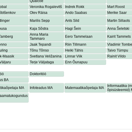
Quaicoe
obal
Veronika Rogalevitš
Indrek Rokk
Mart Roost
õbtšenkov
Olev Räisa
Ando Saabas
Merike Saar
tlinger
Marilis Sepp
Ants Sild
Martin Sillaots
ousa
Kaja Sõstra
Hagi Šein
Anna Šeletski
Anna Maria
 Tamberg
Eero Tammelaan
Kairit Tammets
Tammaro
enno
Jaak Tepandi
Riin Tillmann
Vladimir Tombe
uling
Tõnu Tõnso
Heiki Tähis
Taivo Türnpu
ik-Maasik
Svetlana Veližanina
Linnar Viik
Rainit Vildo
Väljaru
Terje Väljataga
Enn Õunapuu
töö
Doktoritöö
us BA
Informaatika (
tikaõpetaja MA
Infoteadus MA
Matemaatikaõpetaja MA
õpisüsteemid)
lraamatukogundus