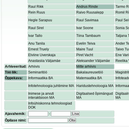
Raul Rikk
Andrus Rinde
Tarmo R
Rein Ruus
Raivo Ruusalepp
Romil R
Hegle Sarapuu
Raul Savimaa
Paul Sei
Raul Sirel
Ivar Soone
Sonia S
Ivar Tallo
Tiina Tambaum
Tatjana
Anu Tanila
Evelin Teiva
Ander T
Ernest Truely
Maire Tuul
Taivo Tu
Elviine Uverskaja
Piret Vacht
Ene Var
Anastasiia Väljamäe
Aleksander Väljamäe
Reelika 
Arhiveeritud:
Arhiivis
Mitte arhiivis
Töö liik:
Seminaritöö
Bakalaureusetöö
Magistri
Õppekava:
Informaatika BA
Matemaatika BA
Infotead
Infotehnoloogia juhtimine MA
Haridustehnoloogia MA
Informaa
Inimese ja arvuti
Digitaalsed õpimängud
Digitaa
interaktsioon MA
MA
MA
Infoühiskonna tehnoloogiad
DOK
Ajavahemik:
-
Lisa
Õpilase nimi:
Otsi