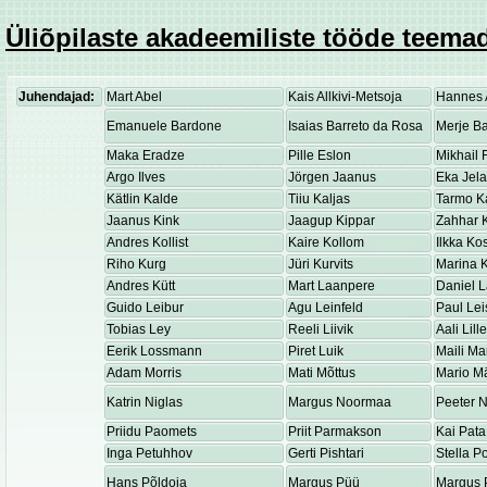
Üliõpilaste akadeemiliste tööde teemad
Juhendajad:
Mart Abel
Kais Allkivi-Metsoja
Hannes 
Emanuele Bardone
Isaias Barreto da Rosa
Merje Ba
Maka Eradze
Pille Eslon
Mikhail 
Argo Ilves
Jörgen Jaanus
Eka Jel
Kätlin Kalde
Tiiu Kaljas
Tarmo K
Jaanus Kink
Jaagup Kippar
Zahhar K
Andres Kollist
Kaire Kollom
Ilkka K
Riho Kurg
Jüri Kurvits
Marina K
Andres Kütt
Mart Laanpere
Daniel 
Guido Leibur
Agu Leinfeld
Paul Lei
Tobias Ley
Reeli Liivik
Aali Lill
Eerik Lossmann
Piret Luik
Maili Ma
Adam Morris
Mati Mõttus
Mario M
Katrin Niglas
Margus Noormaa
Peeter 
Priidu Paomets
Priit Parmakson
Kai Pata
Inga Petuhhov
Gerti Pishtari
Stella P
Hans Põldoja
Margus Püü
Margus 