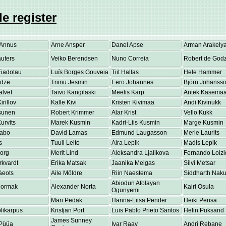
e register
Annus
Arne Ansper
Danel Apse
Arman Arakely
uters
Veiko Berendsen
Nuno Correia
Robert de Godz
Fiadotau
Luís Borges Gouveia
Tiit Hallas
Hele Hammer
adze
Triinu Jesmin
Eero Johannes
Björn Johanss
alvet
Taivo Kangilaski
Meelis Karp
Antek Kasema
irillov
Kalle Kivi
Kristen Kivimaa
Andi Kivinukk
osunen
Robert Krimmer
Alar Krist
Vello Kukk
urvits
Marek Kusmin
Kadri-Liis Kusmin
Marge Kusmin
Labo
David Lamas
Edmund Laugasson
Merle Laurits
s
Tuuli Leito
Aira Lepik
Madis Lepik
eorg
Merit Lind
Aleksandra Ljalikova
Fernando Loizi
rkvardt
Erika Matsak
Jaanika Meigas
Silvi Metsar
äeots
Aile Möldre
Riin Naestema
Siddharth Nakul
Abiodun Afolayan
Normak
Alexander Norta
Kairi Osula
Ogunyemi
Mari Pedak
Hanna-Liisa Pender
Heiki Pensa
olikarpus
Kristjan Port
Luis Pablo Prieto Santos
Helin Puksand
James Sunney
Püüa
Ivar Raav
Andri Rebane