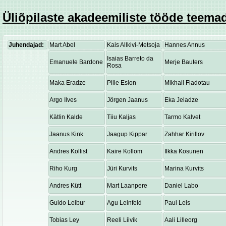
Üliõpilaste akadeemiliste tööde teemad
Juhendajad:
Mart Abel
Kais Allkivi-Metsoja
Hannes Annus
Isaias Barreto da
Emanuele Bardone
Merje Bauters
Rosa
Maka Eradze
Pille Eslon
Mikhail Fiadotau
Argo Ilves
Jörgen Jaanus
Eka Jeladze
Kätlin Kalde
Tiiu Kaljas
Tarmo Kalvet
Jaanus Kink
Jaagup Kippar
Zahhar Kirillov
Andres Kollist
Kaire Kollom
Ilkka Kosunen
Riho Kurg
Jüri Kurvits
Marina Kurvits
Andres Kütt
Mart Laanpere
Daniel Labo
Guido Leibur
Agu Leinfeld
Paul Leis
Tobias Ley
Reeli Liivik
Aali Lilleorg