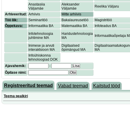
Anastasiia
Aleksander
Reelika Väljaru
Väljamäe
Väljamäe
Arhiveeritud:
Arhiivis
Mitte arhiivis
Töö liik:
Seminaritöö
Bakalaureusetöö
Magistritöö
Õppekava:
Informaatika BA
Matemaatika BA
Infoteadus BA
Infotehnoloogia
Haridustehnoloogia
Informaatikaõpetaja 
juhtimine MA
MA
Inimese ja arvuti
Digitaalsed
Digitaalraamatukogu
interaktsioon MA
õpimängud MA
MA
Infoühiskonna
tehnoloogiad DOK
Ajavahemik:
-
Lisa
Õpilase nimi:
Otsi
Registreeritud teemad
Vabad teemad
Kaitstud tööd
Teema pealkiri