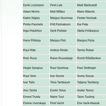
Eerik Lossmann
Piret Luik
Maili Markvardt
Adam Morris
Mati Mõttus
Mario Mäeots
Katrin Niglas
Margus Noormaa
Peeter Normak
Priidu Paomets
Priit Parmakson
Kai Pata
Inga Petuhhov
Gerti Pishtari
Stella Polikarpus
Hans Põldoja
Margus Püü
Margus Püüa
Raul Rikk
Andrus Rinde
Tarmo Robal
Rein Ruus
Raivo Ruusalepp
Romil Rõbtšenkov
Hegle Sarapuu
Raul Savimaa
Paul Seitlinger
Raul Sirel
Ivar Soone
Sonia Sousa
Ivar Tallo
Tiina Tambaum
Tatjana Tamberg
Anu Tanila
Evelin Teiva
Ander Tenno
Ernest Truely
Maire Tuul
Taivo Tuuling
Elviine Uverskaja
Piret Vacht
Ene Varik-Maasik