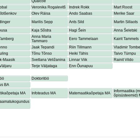
Quaicoe
obal
Veronika Rogalevitš
Indrek Rokk
Mart Roost
õbtšenkov
Olev Räisa
Ando Saabas
Merike Saar
tlinger
Marilis Sepp
Ants Sild
Martin Sillaots
ousa
Kaja Sõstra
Hagi Šein
Anna Šeletski
Anna Maria
 Tamberg
Eero Tammelaan
Kairit Tammets
Tammaro
enno
Jaak Tepandi
Riin Tillmann
Vladimir Tombe
uling
Tõnu Tõnso
Heiki Tähis
Taivo Türnpu
ik-Maasik
Svetlana Veližanina
Linnar Viik
Rainit Vildo
Väljaru
Terje Väljataga
Enn Õunapuu
töö
Doktoritöö
us BA
Informaatika (
tikaõpetaja MA
Infoteadus MA
Matemaatikaõpetaja MA
õpisüsteemid)
lraamatukogundus