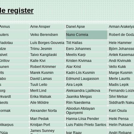
e register
Annus
Arne Ansper
Danel Apse
Arman Arakely
uters
Veiko Berendsen
Nuno Correia
Robert de Godz
Fiadotau
Luís Borges Gouveia
Tiit Hallas
Hele Hammer
adze
Triinu Jesmin
Eero Johannes
Björn Johanss
alvet
Taivo Kangilaski
Meelis Karp
Antek Kasema
irillov
Kalle Kivi
Kristen Kivimaa
Andi Kivinukk
osunen
Robert Krimmer
Alar Krist
Vello Kukk
its
Marek Kusmin
Kadri-Liis Kusmin
Marge Kusmin
Labo
David Lamas
Edmund Laugasson
Merle Laurits
s
Tuuli Leito
Aira Lepik
Madis Lepik
eorg
Merit Lind
Aleksandra Ljalikova
Fernando Loizi
rkvardt
Erika Matsak
Jaanika Meigas
Silvi Metsar
äeots
Aile Möldre
Riin Naestema
Siddharth Nakul
Abiodun Afolayan
Normak
Alexander Norta
Kairi Osula
Ogunyemi
Mari Pedak
Hanna-Liisa Pender
Heiki Pensa
olikarpus
Kristjan Port
Luis Pablo Prieto Santos
Helin Puksand
James Sunney
Püüa
Ivar Raav
Andri Rebane