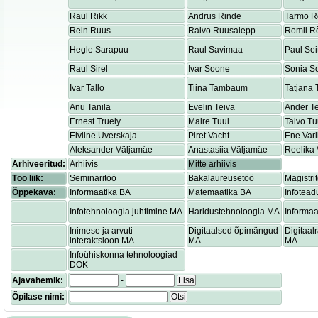
Raul Rikk
Andrus Rinde
Tarmo R
Rein Ruus
Raivo Ruusalepp
Romil R
Hegle Sarapuu
Raul Savimaa
Paul Sei
Raul Sirel
Ivar Soone
Sonia S
Ivar Tallo
Tiina Tambaum
Tatjana
Anu Tanila
Evelin Teiva
Ander T
Ernest Truely
Maire Tuul
Taivo Tu
Elviine Uverskaja
Piret Vacht
Ene Var
Aleksander Väljamäe
Anastasiia Väljamäe
Reelika 
Arhiveeritud:
Arhiivis
Mitte arhiivis
Töö liik:
Seminaritöö
Bakalaureusetöö
Magistri
Õppekava:
Informaatika BA
Matemaatika BA
Infotead
Infotehnoloogia juhtimine MA
Haridustehnoloogia MA
Informaa
Inimese ja arvuti
Digitaalsed õpimängud
Digitaa
interaktsioon MA
MA
MA
Infoühiskonna tehnoloogiad
DOK
Ajavahemik:
-
Lisa
Õpilase nimi:
Otsi