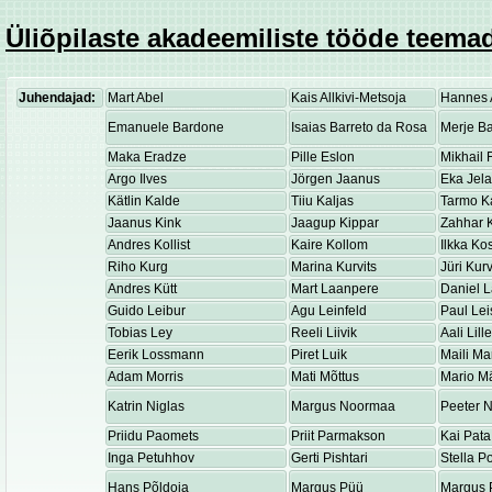
Üliõpilaste akadeemiliste tööde teemad
Juhendajad:
Mart Abel
Kais Allkivi-Metsoja
Hannes 
Emanuele Bardone
Isaias Barreto da Rosa
Merje Ba
Maka Eradze
Pille Eslon
Mikhail 
Argo Ilves
Jörgen Jaanus
Eka Jel
Kätlin Kalde
Tiiu Kaljas
Tarmo K
Jaanus Kink
Jaagup Kippar
Zahhar K
Andres Kollist
Kaire Kollom
Ilkka K
Riho Kurg
Marina Kurvits
Jüri Kurv
Andres Kütt
Mart Laanpere
Daniel 
Guido Leibur
Agu Leinfeld
Paul Lei
Tobias Ley
Reeli Liivik
Aali Lill
Eerik Lossmann
Piret Luik
Maili Ma
Adam Morris
Mati Mõttus
Mario M
Katrin Niglas
Margus Noormaa
Peeter 
Priidu Paomets
Priit Parmakson
Kai Pata
Inga Petuhhov
Gerti Pishtari
Stella P
Hans Põldoja
Margus Püü
Margus 