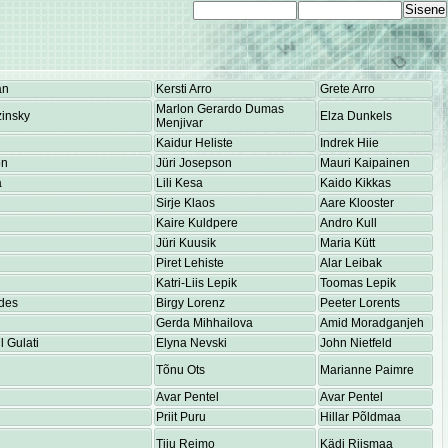
an
Kersti Arro
Grete Arro
Marlon Gerardo Dumas
insky
Elza Dunkels
Menjivar
Kaidur Heliste
Indrek Hiie
on
Jüri Josepson
Mauri Kaipainen
a
Lili Kesa
Kaido Kikkas
Sirje Klaos
Aare Klooster
Kaire Kuldpere
Andro Kull
Jüri Kuusik
Maria Kütt
Piret Lehiste
Alar Leibak
Katri-Liis Lepik
Toomas Lepik
des
Birgy Lorenz
Peeter Lorents
Gerda Mihhailova
Amid Moradganjeh
 Gulati
Elyna Nevski
John Nietfeld
Tõnu Ots
Marianne Paimre
Avar Pentel
Avar Pentel
Priit Puru
Hillar Põldmaa
Tiiu Reimo
Kädi Riismaa