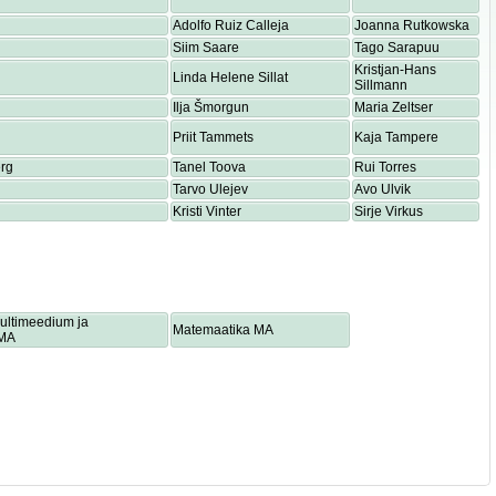
Adolfo Ruiz Calleja
Joanna Rutkowska
Siim Saare
Tago Sarapuu
Kristjan-Hans
Linda Helene Sillat
Sillmann
Ilja Šmorgun
Maria Zeltser
Priit Tammets
Kaja Tampere
rg
Tanel Toova
Rui Torres
Tarvo Ulejev
Avo Ulvik
Kristi Vinter
Sirje Virkus
multimeedium ja
Matemaatika MA
 MA