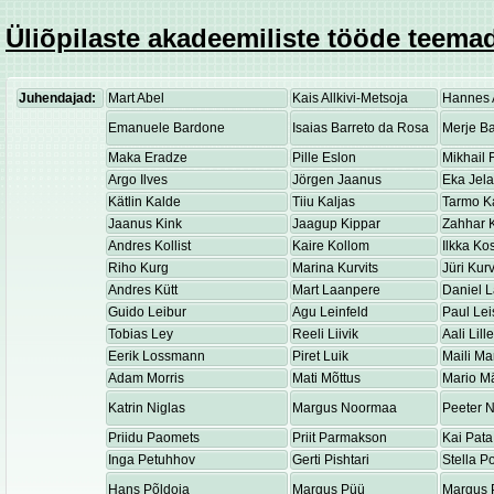
Üliõpilaste akadeemiliste tööde teemad
Juhendajad:
Mart Abel
Kais Allkivi-Metsoja
Hannes 
Emanuele Bardone
Isaias Barreto da Rosa
Merje Ba
Maka Eradze
Pille Eslon
Mikhail 
Argo Ilves
Jörgen Jaanus
Eka Jel
Kätlin Kalde
Tiiu Kaljas
Tarmo K
Jaanus Kink
Jaagup Kippar
Zahhar K
Andres Kollist
Kaire Kollom
Ilkka K
Riho Kurg
Marina Kurvits
Jüri Kurv
Andres Kütt
Mart Laanpere
Daniel 
Guido Leibur
Agu Leinfeld
Paul Lei
Tobias Ley
Reeli Liivik
Aali Lill
Eerik Lossmann
Piret Luik
Maili Ma
Adam Morris
Mati Mõttus
Mario M
Katrin Niglas
Margus Noormaa
Peeter 
Priidu Paomets
Priit Parmakson
Kai Pata
Inga Petuhhov
Gerti Pishtari
Stella P
Hans Põldoja
Margus Püü
Margus 