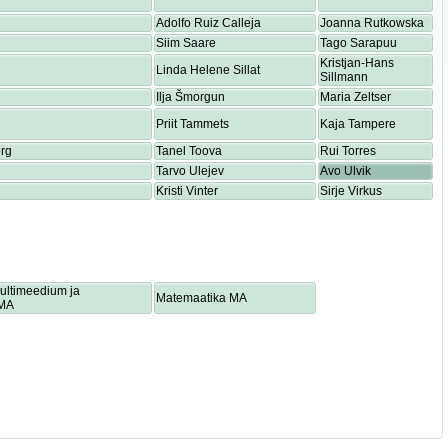
Adolfo Ruiz Calleja
Joanna Rutkowska
Siim Saare
Tago Sarapuu
Kristjan-Hans
Linda Helene Sillat
Sillmann
Ilja Šmorgun
Maria Zeltser
Priit Tammets
Kaja Tampere
rg
Tanel Toova
Rui Torres
Tarvo Ulejev
Avo Ulvik
Kristi Vinter
Sirje Virkus
multimeedium ja
Matemaatika MA
 MA