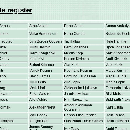
e register
Annus
Arne Ansper
Danel Apse
Arman Arakely
uters
Veiko Berendsen
Nuno Correia
Robert de Godz
Fiadotau
Luís Borges Gouveia
Tiit Hallas
Hele Hammer
adze
Triinu Jesmin
Eero Johannes
Björn Johanss
alvet
Taivo Kangilaski
Meelis Karp
Antek Kasema
irillov
Kalle Kivi
Kristen Kivimaa
Andi Kivinukk
osunen
Robert Krimmer
Alar Krist
Vello Kukk
its
Marek Kusmin
Kadri-Liis Kusmin
Marge Kusmin
Labo
David Lamas
Edmund Laugasson
Merle Laurits
s
Tuuli Leito
Aira Lepik
Madis Lepik
eorg
Merit Lind
Aleksandra Ljalikova
Fernando Loizi
rkvardt
Erika Matsak
Jaanika Meigas
Silvi Metsar
äeots
Aile Möldre
Riin Naestema
Siddharth Nakul
Abiodun Afolayan
Normak
Alexander Norta
Kairi Osula
Ogunyemi
Mari Pedak
Hanna-Liisa Pender
Heiki Pensa
olikarpus
Kristjan Port
Luis Pablo Prieto Santos
Helin Puksand
James Sunney
Püüa
Ivar Raav
Andri Rebane