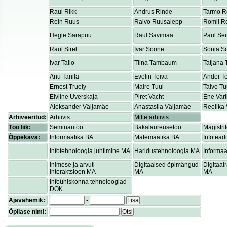
Raul Rikk
Andrus Rinde
Tarmo R
Rein Ruus
Raivo Ruusalepp
Romil R
Hegle Sarapuu
Raul Savimaa
Paul Sei
Raul Sirel
Ivar Soone
Sonia S
Ivar Tallo
Tiina Tambaum
Tatjana
Anu Tanila
Evelin Teiva
Ander T
Ernest Truely
Maire Tuul
Taivo Tu
Elviine Uverskaja
Piret Vacht
Ene Var
Aleksander Väljamäe
Anastasiia Väljamäe
Reelika 
Arhiveeritud:
Arhiivis
Mitte arhiivis
Töö liik:
Seminaritöö
Bakalaureusetöö
Magistri
Õppekava:
Informaatika BA
Matemaatika BA
Infotead
Infotehnoloogia juhtimine MA
Haridustehnoloogia MA
Informaa
Inimese ja arvuti
Digitaalsed õpimängud
Digitaa
interaktsioon MA
MA
MA
Infoühiskonna tehnoloogiad
DOK
Ajavahemik:
-
Lisa
Õpilase nimi:
Otsi