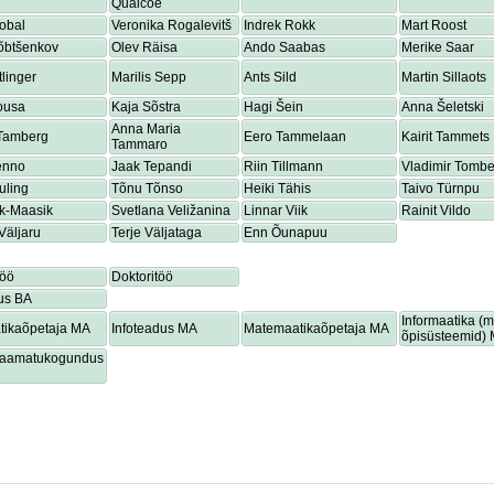
Quaicoe
obal
Veronika Rogalevitš
Indrek Rokk
Mart Roost
õbtšenkov
Olev Räisa
Ando Saabas
Merike Saar
tlinger
Marilis Sepp
Ants Sild
Martin Sillaots
ousa
Kaja Sõstra
Hagi Šein
Anna Šeletski
Anna Maria
 Tamberg
Eero Tammelaan
Kairit Tammets
Tammaro
enno
Jaak Tepandi
Riin Tillmann
Vladimir Tombe
uling
Tõnu Tõnso
Heiki Tähis
Taivo Türnpu
ik-Maasik
Svetlana Veližanina
Linnar Viik
Rainit Vildo
Väljaru
Terje Väljataga
Enn Õunapuu
töö
Doktoritöö
us BA
Informaatika (
tikaõpetaja MA
Infoteadus MA
Matemaatikaõpetaja MA
õpisüsteemid)
lraamatukogundus