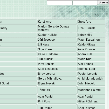
an
Kersti Arro
Grete Arro
Marlon Gerardo Dumas
insky
Elza Dunkels
Menjivar
Kaidur Heliste
Indrek Hiie
on
Jüri Josepson
Mauri Kaipainen
a
Lili Kesa
Kaido Kikkas
Sirje Klaos
Aare Klooster
Kaire Kuldpere
Andro Kull
Jüri Kuusik
Maria Kütt
Piret Lehiste
Alar Leibak
Katri-Liis Lepik
Toomas Lepik
des
Birgy Lorenz
Peeter Lorents
Gerda Mihhailova
Amid Moradganjeh
 Gulati
Elyna Nevski
John Nietfeld
Tõnu Ots
Marianne Paimre
Avar Pentel
Avar Pentel
Priit Puru
Hillar Põldmaa
Tiiu Reimo
Kädi Riismaa