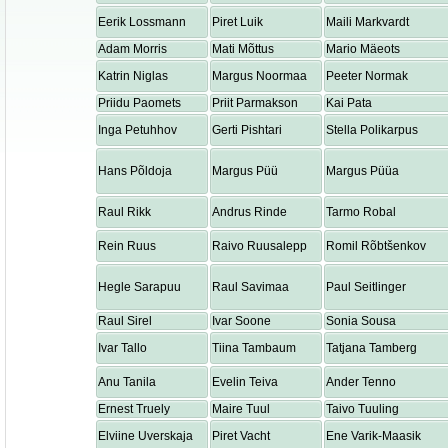
Eerik Lossmann
Piret Luik
Maili Markvardt
Adam Morris
Mati Mõttus
Mario Mäeots
Katrin Niglas
Margus Noormaa
Peeter Normak
Priidu Paomets
Priit Parmakson
Kai Pata
Inga Petuhhov
Gerti Pishtari
Stella Polikarpus
Hans Põldoja
Margus Püü
Margus Püüa
Raul Rikk
Andrus Rinde
Tarmo Robal
Rein Ruus
Raivo Ruusalepp
Romil Rõbtšenkov
Hegle Sarapuu
Raul Savimaa
Paul Seitlinger
Raul Sirel
Ivar Soone
Sonia Sousa
Ivar Tallo
Tiina Tambaum
Tatjana Tamberg
Anu Tanila
Evelin Teiva
Ander Tenno
Ernest Truely
Maire Tuul
Taivo Tuuling
Elviine Uverskaja
Piret Vacht
Ene Varik-Maasik