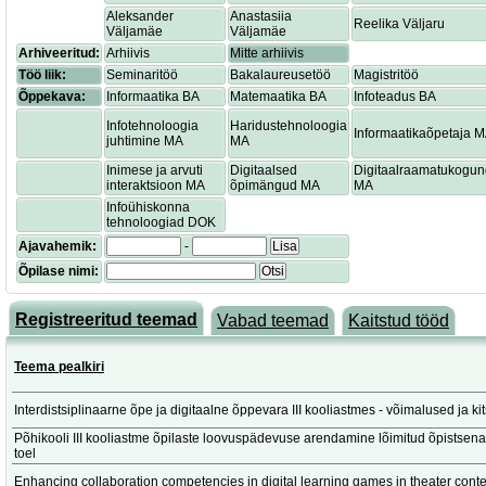
Aleksander
Anastasiia
Reelika Väljaru
Väljamäe
Väljamäe
Arhiveeritud:
Arhiivis
Mitte arhiivis
Töö liik:
Seminaritöö
Bakalaureusetöö
Magistritöö
Õppekava:
Informaatika BA
Matemaatika BA
Infoteadus BA
Infotehnoloogia
Haridustehnoloogia
Informaatikaõpetaja 
juhtimine MA
MA
Inimese ja arvuti
Digitaalsed
Digitaalraamatukogu
interaktsioon MA
õpimängud MA
MA
Infoühiskonna
tehnoloogiad DOK
Ajavahemik:
-
Lisa
Õpilase nimi:
Otsi
Registreeritud teemad
Vabad teemad
Kaitstud tööd
Teema pealkiri
Interdistsiplinaarne õpe ja digitaalne õppevara III kooliastmes - võimalused ja k
Põhikooli III kooliastme õpilaste loovuspädevuse arendamine lõimitud õpistsena
toel
Enhancing collaboration competencies in digital learning games in theater conte