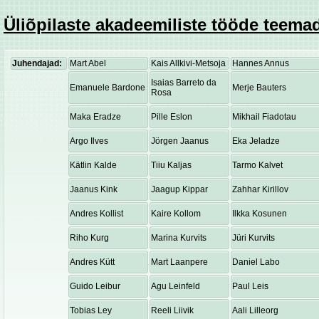
Üliõpilaste akadeemiliste tööde teemad
Juhendajad:
Mart Abel
Kais Allkivi-Metsoja
Hannes Annus
Isaias Barreto da
Emanuele Bardone
Merje Bauters
Rosa
Maka Eradze
Pille Eslon
Mikhail Fiadotau
Argo Ilves
Jörgen Jaanus
Eka Jeladze
Kätlin Kalde
Tiiu Kaljas
Tarmo Kalvet
Jaanus Kink
Jaagup Kippar
Zahhar Kirillov
Andres Kollist
Kaire Kollom
Ilkka Kosunen
Riho Kurg
Marina Kurvits
Jüri Kurvits
Andres Kütt
Mart Laanpere
Daniel Labo
Guido Leibur
Agu Leinfeld
Paul Leis
Tobias Ley
Reeli Liivik
Aali Lilleorg