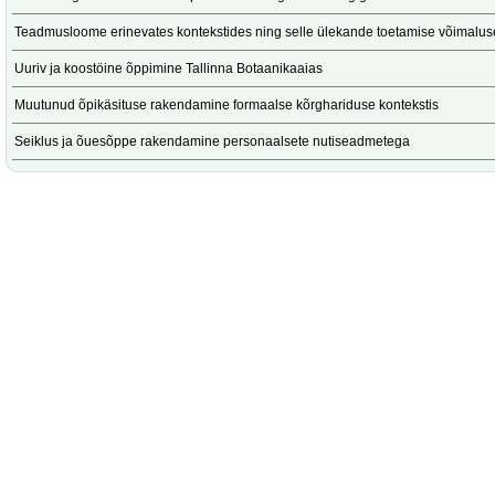
Teadmusloome erinevates kontekstides ning selle ülekande toetamise võimalu
Uuriv ja koostöine õppimine Tallinna Botaanikaaias
Muutunud õpikäsituse rakendamine formaalse kõrghariduse kontekstis
Seiklus ja õuesõppe rakendamine personaalsete nutiseadmetega