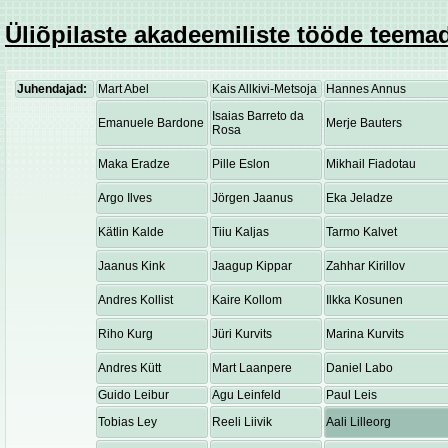
Üliõpilaste akadeemiliste tööde teemad
Juhendajad:
Mart Abel
Kais Allkivi-Metsoja
Hannes Annus
Isaias Barreto da
Emanuele Bardone
Merje Bauters
Rosa
Maka Eradze
Pille Eslon
Mikhail Fiadotau
Argo Ilves
Jörgen Jaanus
Eka Jeladze
Kätlin Kalde
Tiiu Kaljas
Tarmo Kalvet
Jaanus Kink
Jaagup Kippar
Zahhar Kirillov
Andres Kollist
Kaire Kollom
Ilkka Kosunen
Riho Kurg
Jüri Kurvits
Marina Kurvits
Andres Kütt
Mart Laanpere
Daniel Labo
Guido Leibur
Agu Leinfeld
Paul Leis
Tobias Ley
Reeli Liivik
Aali Lilleorg