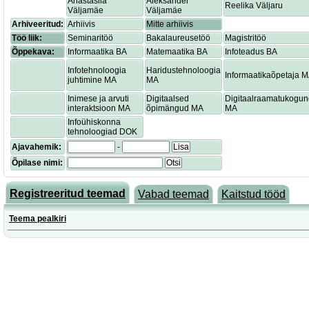
Anastasiia
Aleksander
Reelika Väljaru
Väljamäe
Väljamäe
Arhiveeritud:
Arhiivis
Mitte arhiivis
Töö liik:
Seminaritöö
Bakalaureusetöö
Magistritöö
Õppekava:
Informaatika BA
Matemaatika BA
Infoteadus BA
Infotehnoloogia
Haridustehnoloogia
Informaatikaõpetaja 
juhtimine MA
MA
Inimese ja arvuti
Digitaalsed
Digitaalraamatukogu
interaktsioon MA
õpimängud MA
MA
Infoühiskonna
tehnoloogiad DOK
Ajavahemik:
-
Lisa
Õpilase nimi:
Otsi
Registreeritud teemad
Vabad teemad
Kaitstud tööd
Teema pealkiri