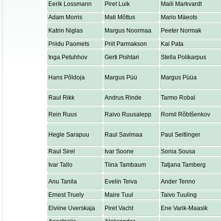
Eerik Lossmann
Piret Luik
Maili Markvardt
Adam Morris
Mati Mõttus
Mario Mäeots
Katrin Niglas
Margus Noormaa
Peeter Normak
Priidu Paomets
Priit Parmakson
Kai Pata
Inga Petuhhov
Gerti Pishtari
Stella Polikarpus
Hans Põldoja
Margus Püü
Margus Püüa
Raul Rikk
Andrus Rinde
Tarmo Robal
Rein Ruus
Raivo Ruusalepp
Romil Rõbtšenkov
Hegle Sarapuu
Raul Savimaa
Paul Seitlinger
Raul Sirel
Ivar Soone
Sonia Sousa
Ivar Tallo
Tiina Tambaum
Tatjana Tamberg
Anu Tanila
Evelin Teiva
Ander Tenno
Ernest Truely
Maire Tuul
Taivo Tuuling
Elviine Uverskaja
Piret Vacht
Ene Varik-Maasik