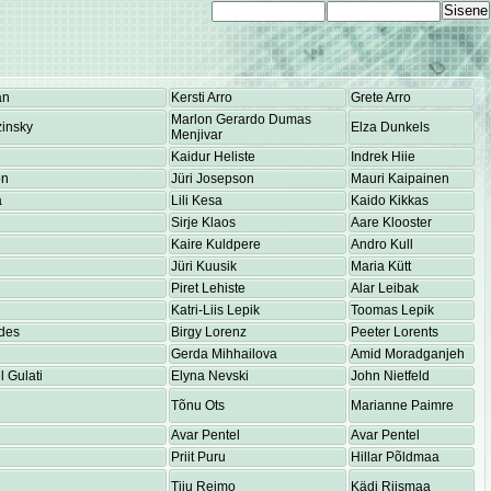
an
Kersti Arro
Grete Arro
Marlon Gerardo Dumas
insky
Elza Dunkels
Menjivar
Kaidur Heliste
Indrek Hiie
on
Jüri Josepson
Mauri Kaipainen
a
Lili Kesa
Kaido Kikkas
Sirje Klaos
Aare Klooster
Kaire Kuldpere
Andro Kull
Jüri Kuusik
Maria Kütt
Piret Lehiste
Alar Leibak
Katri-Liis Lepik
Toomas Lepik
des
Birgy Lorenz
Peeter Lorents
Gerda Mihhailova
Amid Moradganjeh
 Gulati
Elyna Nevski
John Nietfeld
Tõnu Ots
Marianne Paimre
Avar Pentel
Avar Pentel
Priit Puru
Hillar Põldmaa
Tiiu Reimo
Kädi Riismaa