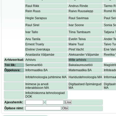
Raul Rikk
Andrus Rinde
Tarmo R
Rein Ruus
Raivo Ruusalepp
Romil R
Hegle Sarapuu
Raul Savimaa
Paul Sei
Raul Sirel
Ivar Soone
Sonia S
Ivar Tallo
Tiina Tambaum
Tatjana
Anu Tanila
Evelin Teiva
Ander T
Ernest Truely
Maire Tuul
Taivo Tu
Elviine Uverskaja
Piret Vacht
Ene Var
Anastasiia Väljamäe
Aleksander Väljamäe
Reelika 
Arhiveeritud:
Arhiivis
Mitte arhiivis
Töö liik:
Seminaritöö
Bakalaureusetöö
Magistri
Õppekava:
Informaatika BA
Matemaatika BA
Infotead
Infotehnoloogia juhtimine MA
Haridustehnoloogia MA
Informaa
Inimese ja arvuti
Digitaalsed õpimängud
Digitaa
interaktsioon MA
MA
MA
Infoühiskonna tehnoloogiad
DOK
Ajavahemik:
-
Lisa
Õpilase nimi:
Otsi