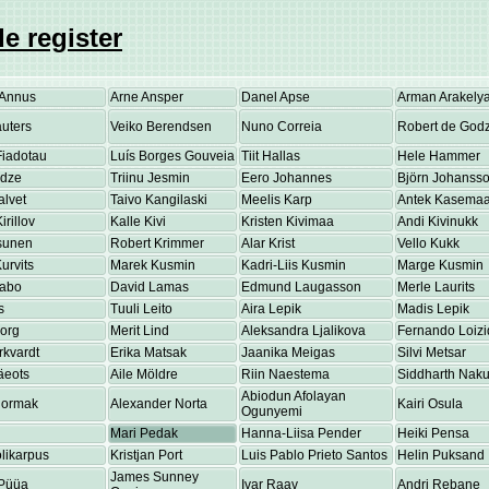
e register
Annus
Arne Ansper
Danel Apse
Arman Arakely
uters
Veiko Berendsen
Nuno Correia
Robert de Godz
Fiadotau
Luís Borges Gouveia
Tiit Hallas
Hele Hammer
adze
Triinu Jesmin
Eero Johannes
Björn Johanss
alvet
Taivo Kangilaski
Meelis Karp
Antek Kasema
irillov
Kalle Kivi
Kristen Kivimaa
Andi Kivinukk
osunen
Robert Krimmer
Alar Krist
Vello Kukk
urvits
Marek Kusmin
Kadri-Liis Kusmin
Marge Kusmin
Labo
David Lamas
Edmund Laugasson
Merle Laurits
s
Tuuli Leito
Aira Lepik
Madis Lepik
eorg
Merit Lind
Aleksandra Ljalikova
Fernando Loizi
rkvardt
Erika Matsak
Jaanika Meigas
Silvi Metsar
äeots
Aile Möldre
Riin Naestema
Siddharth Nakul
Abiodun Afolayan
Normak
Alexander Norta
Kairi Osula
Ogunyemi
Mari Pedak
Hanna-Liisa Pender
Heiki Pensa
olikarpus
Kristjan Port
Luis Pablo Prieto Santos
Helin Puksand
James Sunney
Püüa
Ivar Raav
Andri Rebane