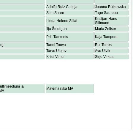
Adolfo Ruiz Calleja
Joanna Rutkowska
Siim Saare
Tago Sarapuu
Kristjan-Hans
Linda Helene Sillat
Sillmann
Ilja Šmorgun
Maria Zeltser
Priit Tammets
Kaja Tampere
rg
Tanel Toova
Rui Torres
Tarvo Ulejev
Avo Ulvik
Kristi Vinter
Sirje Virkus
multimeedium ja
Matemaatika MA
 MA