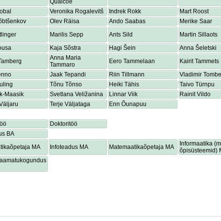
Quaicoe
obal
Veronika Rogalevitš
Indrek Rokk
Mart Roost
õbtšenkov
Olev Räisa
Ando Saabas
Merike Saar
tlinger
Marilis Sepp
Ants Sild
Martin Sillaots
ousa
Kaja Sõstra
Hagi Šein
Anna Šeletski
Anna Maria
 Tamberg
Eero Tammelaan
Kairit Tammets
Tammaro
enno
Jaak Tepandi
Riin Tillmann
Vladimir Tombe
uling
Tõnu Tõnso
Heiki Tähis
Taivo Türnpu
ik-Maasik
Svetlana Veližanina
Linnar Viik
Rainit Vildo
Väljaru
Terje Väljataga
Enn Õunapuu
töö
Doktoritöö
us BA
Informaatika (
tikaõpetaja MA
Infoteadus MA
Matemaatikaõpetaja MA
õpisüsteemid)
lraamatukogundus