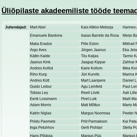
Üliõpilaste akadeemiliste tööde teemad
Juhendajad:
Mart Abel
Kais Allkivi-Metsoja
Hannes 
Emanuele Bardone
Isaias Barreto da Rosa
Merje Ba
Maka Eradze
Pille Eslon
Mikhail 
Argo Ilves
Jörgen Jaanus
Eka Jel
Kätlin Kalde
Tiiu Kaljas
Tarmo K
Jaanus Kink
Jaagup Kippar
Zahhar K
Andres Kollist
Kaire Kollom
Ilkka K
Riho Kurg
Jüri Kurvits
Marina K
Andres Kütt
Mart Laanpere
Daniel 
Guido Leibur
Agu Leinfeld
Paul Lei
Tobias Ley
Reeli Liivik
Aali Lill
Eerik Lossmann
Piret Luik
Maili Ma
Adam Morris
Mati Mõttus
Mario M
Katrin Niglas
Margus Noormaa
Peeter 
Priidu Paomets
Priit Parmakson
Kai Pata
Inga Petuhhov
Gerti Pishtari
Stella P
Hans Põldoja
Margus Püü
Margus 