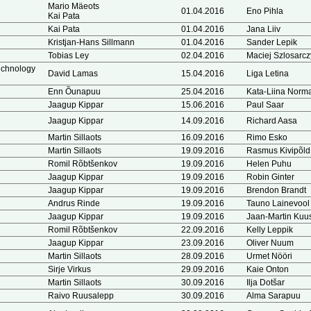
Mario Mäeots
01.04.2016
Eno Pihla
Kai Pata
Kai Pata
01.04.2016
Jana Liiv
Kristjan-Hans Sillmann
01.04.2016
Sander Lepik
Tobias Ley
02.04.2016
Maciej Szlosarcz
technology
David Lamas
15.04.2016
Liga Letina
Enn Õunapuu
25.04.2016
Kata-Liina Norm
Jaagup Kippar
15.06.2016
Paul Saar
Jaagup Kippar
14.09.2016
Richard Aasa
Martin Sillaots
16.09.2016
Rimo Esko
Martin Sillaots
19.09.2016
Rasmus Kivipõld
Romil Rõbtšenkov
19.09.2016
Helen Puhu
Jaagup Kippar
19.09.2016
Robin Ginter
Jaagup Kippar
19.09.2016
Brendon Brandt
Andrus Rinde
19.09.2016
Tauno Lainevool
Jaagup Kippar
19.09.2016
Jaan-Martin Ku
Romil Rõbtšenkov
22.09.2016
Kelly Leppik
Jaagup Kippar
23.09.2016
Oliver Nuum
Martin Sillaots
28.09.2016
Urmet Nööri
Sirje Virkus
29.09.2016
Kaie Onton
Martin Sillaots
30.09.2016
Ilja Dotšar
Raivo Ruusalepp
30.09.2016
Alma Sarapuu