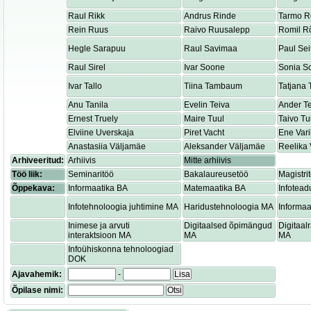
Raul Rikk
Andrus Rinde
Tarmo R
Rein Ruus
Raivo Ruusalepp
Romil R
Hegle Sarapuu
Raul Savimaa
Paul Sei
Raul Sirel
Ivar Soone
Sonia S
Ivar Tallo
Tiina Tambaum
Tatjana
Anu Tanila
Evelin Teiva
Ander T
Ernest Truely
Maire Tuul
Taivo Tu
Elviine Uverskaja
Piret Vacht
Ene Var
Anastasiia Väljamäe
Aleksander Väljamäe
Reelika 
Arhiveeritud:
Arhiivis
Mitte arhiivis
Töö liik:
Seminaritöö
Bakalaureusetöö
Magistri
Õppekava:
Informaatika BA
Matemaatika BA
Infotead
Infotehnoloogia juhtimine MA
Haridustehnoloogia MA
Informaa
Inimese ja arvuti
Digitaalsed õpimängud
Digitaa
interaktsioon MA
MA
MA
Infoühiskonna tehnoloogiad
DOK
Ajavahemik:
-
Lisa
Õpilase nimi:
Otsi