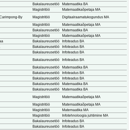
Bakalaureusetöö
Matemaatika BA
Magistritöö
Matemaatikaõpetaja MA
 Carimpong-By
Magistritöö
Digitaalraamatukogundus MA
Magistritöö
Matemaatikaõpetaja MA
Bakalaureusetöö
Matemaatika BA
Magistritöö
Matemaatikaõpetaja MA
aa
Bakalaureusetöö
Infoteadus BA
a
Bakalaureusetöö
Infoteadus BA
Bakalaureusetöö
Infoteadus BA
Bakalaureusetöö
Infoteadus BA
Bakalaureusetöö
Matemaatika BA
Bakalaureusetöö
Infoteadus BA
Bakalaureusetöö
Infoteadus BA
Bakalaureusetöö
Matemaatika BA
Bakalaureusetöö
Matemaatika BA
Magistritöö
Matemaatikaõpetaja MA
Magistritöö
Matemaatikaõpetaja MA
Magistritöö
Matemaatika MA
Magistritöö
Infotehnoloogia juhtimine MA
Bakalaureusetöö
Infoteadus BA
Bakalaureusetöö
Infoteadus BA