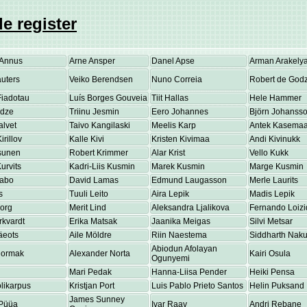
e register
Annus
Arne Ansper
Danel Apse
Arman Arakely
uters
Veiko Berendsen
Nuno Correia
Robert de Godz
Fiadotau
Luís Borges Gouveia
Tiit Hallas
Hele Hammer
adze
Triinu Jesmin
Eero Johannes
Björn Johanss
alvet
Taivo Kangilaski
Meelis Karp
Antek Kasema
irillov
Kalle Kivi
Kristen Kivimaa
Andi Kivinukk
osunen
Robert Krimmer
Alar Krist
Vello Kukk
urvits
Kadri-Liis Kusmin
Marek Kusmin
Marge Kusmin
Labo
David Lamas
Edmund Laugasson
Merle Laurits
s
Tuuli Leito
Aira Lepik
Madis Lepik
eorg
Merit Lind
Aleksandra Ljalikova
Fernando Loizi
rkvardt
Erika Matsak
Jaanika Meigas
Silvi Metsar
äeots
Aile Möldre
Riin Naestema
Siddharth Nakul
Abiodun Afolayan
Normak
Alexander Norta
Kairi Osula
Ogunyemi
Mari Pedak
Hanna-Liisa Pender
Heiki Pensa
olikarpus
Kristjan Port
Luis Pablo Prieto Santos
Helin Puksand
James Sunney
Püüa
Ivar Raav
Andri Rebane