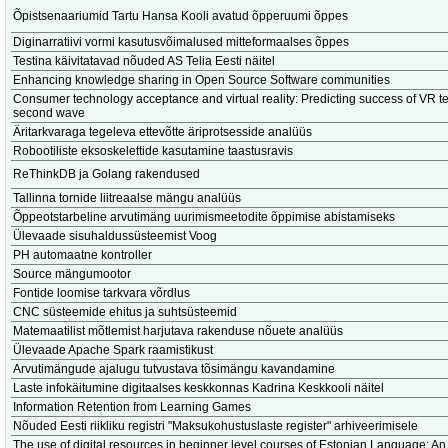
Õpistsenaariumid Tartu Hansa Kooli avatud õpperuumi õppes
Diginarratiivi vormi kasutusvõimalused mitteformaalses õppes
Testina käivitatavad nõuded AS Telia Eesti näitel
Enhancing knowledge sharing in Open Source Software communities
Consumer technology acceptance and virtual reality: Predicting success of VR 
second wave
Äritarkvaraga tegeleva ettevõtte äriprotsesside analüüs
Robootiliste eksoskelettide kasutamine taastusravis
ReThinkDB ja Golang rakendused
Tallinna tornide liitreaalse mängu analüüs
Õppeotstarbeline arvutimäng uurimismeetodite õppimise abistamiseks
Ülevaade sisuhaldussüsteemist Voog
PH automaatne kontroller
Source mängumootor
Fontide loomise tarkvara võrdlus
CNC süsteemide ehitus ja suhtsüsteemid
Matemaatilist mõtlemist harjutava rakenduse nõuete analüüs
Ülevaade Apache Spark raamistikust
Arvutimängude ajalugu tutvustava tõsimängu kavandamine
Laste infokäitumine digitaalses keskkonnas Kadrina Keskkooli näitel
Information Retention from Learning Games
Nõuded Eesti riikliku registri "Maksukohustuslaste register" arhiveerimisele
The use of digital resources in beginner level courses of Estonian Language: An