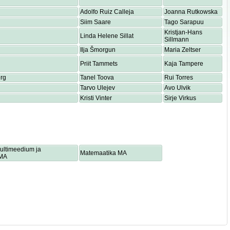
Adolfo Ruiz Calleja
Joanna Rutkowska
Siim Saare
Tago Sarapuu
Kristjan-Hans
Linda Helene Sillat
Sillmann
Ilja Šmorgun
Maria Zeltser
Priit Tammets
Kaja Tampere
rg
Tanel Toova
Rui Torres
Tarvo Ulejev
Avo Ulvik
Kristi Vinter
Sirje Virkus
multimeedium ja
Matemaatika MA
 MA