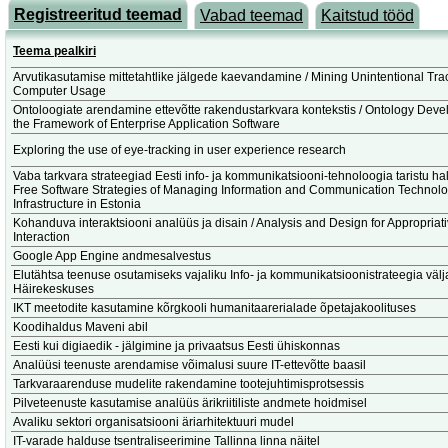
Registreeritud teemad
Vabad teemad
Kaitstud tööd
Teema pealkiri
Arvutikasutamise mittetahtlike jälgede kaevandamine / Mining Unintentional Tra
Computer Usage
Ontoloogiate arendamine ettevõtte rakendustarkvara kontekstis / Ontology Deve
the Framework of Enterprise Application Software
Exploring the use of eye-tracking in user experience research
Vaba tarkvara strateegiad Eesti info- ja kommunikatsiooni-tehnoloogia taristu ha
Free Software Strategies of Managing Information and Communication Technol
Infrastructure in Estonia
Kohanduva interaktsiooni analüüs ja disain / Analysis and Design for Appropriat
Interaction
Google App Engine andmesalvestus
Elutähtsa teenuse osutamiseks vajaliku Info- ja kommunikatsioonistrateegia väl
Häirekeskuses
IKT meetodite kasutamine kõrgkooli humanitaarerialade õpetajakoolituses
Koodihaldus Maveni abil
Eesti kui digiaedik - jälgimine ja privaatsus Eesti ühiskonnas
Analüüsi teenuste arendamise võimalusi suure IT-ettevõtte baasil
Tarkvaraarenduse mudelite rakendamine tootejuhtimisprotsessis
Pilveteenuste kasutamise analüüs ärikriitiliste andmete hoidmisel
Avaliku sektori organisatsiooni äriarhitektuuri mudel
IT-varade halduse tsentraliseerimine Tallinna linna näitel