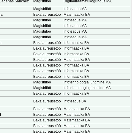
Cadenas Sanchez
Magistritöö
Digitaalraamatukogundus MA
Magistritöö
Infoteadus MA
na
Bakalaureusetöö
Matemaatika BA
Magistritöö
Infoteadus MA
Magistritöö
Infoteadus MA
Magistritöö
Infoteadus MA
Magistritöö
Infoteadus MA
n
Bakalaureusetöö
Informaatika BA
Bakalaureusetöö
Informaatika BA
Bakalaureusetöö
Informaatika BA
Bakalaureusetöö
Matemaatika BA
Bakalaureusetöö
Informaatika BA
Bakalaureusetöö
Informaatika BA
Bakalaureusetöö
Informaatika BA
Magistritöö
Infotehnoloogia juhtimine MA
Magistritöö
Infotehnoloogia juhtimine MA
Bakalaureusetöö
Informaatika BA
Bakalaureusetöö
Infoteadus BA
Bakalaureusetöö
Matemaatika BA
t
Bakalaureusetöö
Matemaatika BA
Bakalaureusetöö
Matemaatika BA
Bakalaureusetöö
Matemaatika BA
Bakalaureusetöö
Matemaatika BA