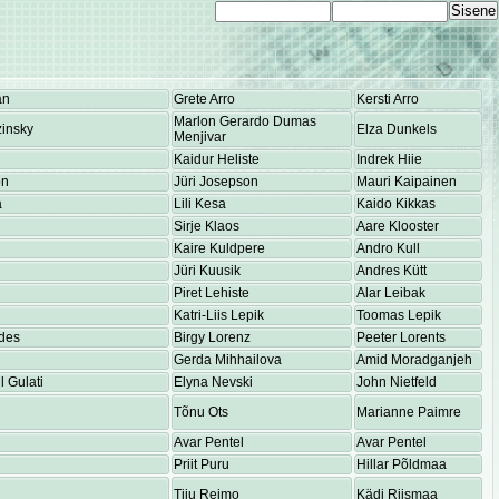
an
Grete Arro
Kersti Arro
Marlon Gerardo Dumas
insky
Elza Dunkels
Menjivar
Kaidur Heliste
Indrek Hiie
on
Jüri Josepson
Mauri Kaipainen
a
Lili Kesa
Kaido Kikkas
Sirje Klaos
Aare Klooster
Kaire Kuldpere
Andro Kull
Jüri Kuusik
Andres Kütt
Piret Lehiste
Alar Leibak
Katri-Liis Lepik
Toomas Lepik
des
Birgy Lorenz
Peeter Lorents
Gerda Mihhailova
Amid Moradganjeh
 Gulati
Elyna Nevski
John Nietfeld
Tõnu Ots
Marianne Paimre
Avar Pentel
Avar Pentel
Priit Puru
Hillar Põldmaa
Tiiu Reimo
Kädi Riismaa