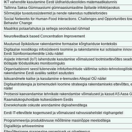
IKT vahendite kasutamine Eesti üldhariduskoolides matemaatikatunnis
Tallinna Saksa Gümnaasiumi gümnaasiumiastme õpilaste infokirjaoskus
Sõrmejälje tuvastussüsteemid ja nende rakendus nutitelefonides
Social Networks for Human-Food Interactions: Challenges and Opportunities to
Behavior Change
Maatriksi polaarlahutus ja sellega seonduvad rühmad
Neurofeedback based Concentration Improvement
Muutunud õpikäsituse rakendamine formaalse kõrghariduse kontekstis
Digitaalse noodikogu infosüsteemi loomine ja rakendamine kui sotsiaalne innov
Eesti Sümfooniaorkestrite Liidu näitel
Asjade interneti (loT) lahenduste kasutamise võimalused tootmisettevõttes sead
töötajate tööstuslikuks monitooringuks
Organisatsiooni seest tulenevate infoturbeohtude vältimise sotsio-tehnoloogilis
rakendamine Eesti avaliku sektori asutustes
Isikuandmete kaitse ja kasutamine e-teenustes Allepal OÜ näitel
Digitaalstrateegia ja toimemudeli loomine strateegia rakendamiseks ettevõttes, e
näitel
Protsessi kaevandamise tehnikate rakendamise võimalused ja kasud AS Aasa Gl
Raamatukoguhoidjate kutsesüsteem Eestis
Enesekohaste oskuste arendamine digivahenditega
Eesti IT-ettevõtete kogemused ja võimalused rahvusvahelistel riigihangetel
Programmeerija produktiivsuse mõõtmine masinõppe meetoditega
Digiallkirja arhiveerimine
Ettevõttesisene maapealne serveripark vs pilveteenus