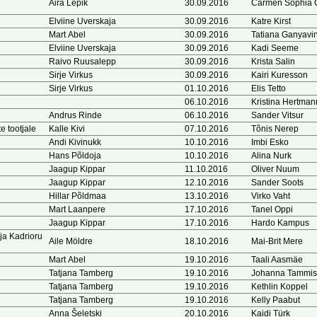
Aira Lepik
30.09.2016
Carmen Sophia 
Elviine Uverskaja
30.09.2016
Katre Kirst
Mart Abel
30.09.2016
Tatiana Ganyavi
Elviine Uverskaja
30.09.2016
Kadi Seeme
Raivo Ruusalepp
30.09.2016
Krista Salin
Sirje Virkus
30.09.2016
Kairi Kuresson
Sirje Virkus
01.10.2016
Elis Tetto
06.10.2016
Kristina Hertman
Andrus Rinde
06.10.2016
Sander Vitsur
e tootjale
Kalle Kivi
07.10.2016
Tõnis Nerep
Andi Kivinukk
10.10.2016
Imbi Esko
Hans Põldoja
10.10.2016
Alina Nurk
Jaagup Kippar
11.10.2016
Oliver Nuum
Jaagup Kippar
12.10.2016
Sander Soots
Hillar Põldmaa
13.10.2016
Virko Vaht
Mart Laanpere
17.10.2016
Tanel Oppi
Jaagup Kippar
17.10.2016
Hardo Kampus
ja Kadrioru
Aile Möldre
18.10.2016
Mai-Brit Mere
Mart Abel
19.10.2016
Taali Aasmäe
Tatjana Tamberg
19.10.2016
Johanna Tammis
Tatjana Tamberg
19.10.2016
Kethlin Koppel
Tatjana Tamberg
19.10.2016
Kelly Paabut
Anna Šeletski
20.10.2016
Kaidi Türk