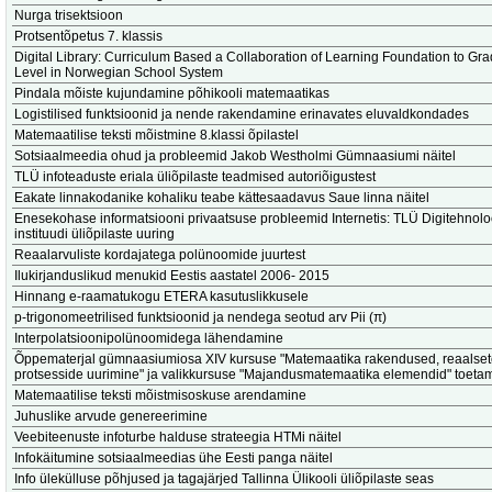
Nurga trisektsioon
Protsentõpetus 7. klassis
Digital Library: Curriculum Based a Collaboration of Learning Foundation to Gr
Level in Norwegian School System
Pindala mõiste kujundamine põhikooli matemaatikas
Logistilised funktsioonid ja nende rakendamine erinavates eluvaldkondades
Matemaatilise teksti mõistmine 8.klassi õpilastel
Sotsiaalmeedia ohud ja probleemid Jakob Westholmi Gümnaasiumi näitel
TLÜ infoteaduste eriala üliõpilaste teadmised autoriõigustest
Eakate linnakodanike kohaliku teabe kättesaadavus Saue linna näitel
Enesekohase informatsiooni privaatsuse probleemid Internetis: TLÜ Digitehnolo
instituudi üliõpilaste uuring
Reaalarvuliste kordajatega polünoomide juurtest
Ilukirjanduslikud menukid Eestis aastatel 2006- 2015
Hinnang e-raamatukogu ETERA kasutuslikkusele
p-trigonomeetrilised funktsioonid ja nendega seotud arv Pii (π)
Interpolatsioonipolünoomidega lähendamine
Õppematerjal gümnaasiumiosa XIV kursuse "Matemaatika rakendused, reaalse
protsesside uurimine" ja valikkursuse "Majandusmatemaatika elemendid" toeta
Matemaatilise teksti mõistmisoskuse arendamine
Juhuslike arvude genereerimine
Veebiteenuste infoturbe halduse strateegia HTMi näitel
Infokäitumine sotsiaalmeedias ühe Eesti panga näitel
Info ülekülluse põhjused ja tagajärjed Tallinna Ülikooli üliõpilaste seas