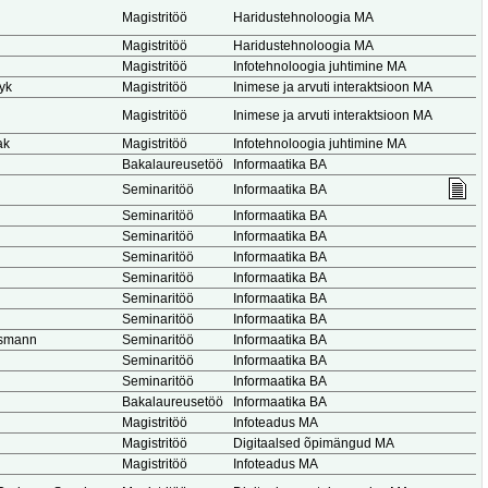
Magistritöö
Haridustehnoloogia MA
Magistritöö
Haridustehnoloogia MA
Magistritöö
Infotehnoloogia juhtimine MA
yk
Magistritöö
Inimese ja arvuti interaktsioon MA
Magistritöö
Inimese ja arvuti interaktsioon MA
ak
Magistritöö
Infotehnoloogia juhtimine MA
Bakalaureusetöö
Informaatika BA
Seminaritöö
Informaatika BA
Seminaritöö
Informaatika BA
Seminaritöö
Informaatika BA
Seminaritöö
Informaatika BA
Seminaritöö
Informaatika BA
Seminaritöö
Informaatika BA
Seminaritöö
Informaatika BA
usmann
Seminaritöö
Informaatika BA
Seminaritöö
Informaatika BA
Seminaritöö
Informaatika BA
Bakalaureusetöö
Informaatika BA
Magistritöö
Infoteadus MA
Magistritöö
Digitaalsed õpimängud MA
Magistritöö
Infoteadus MA