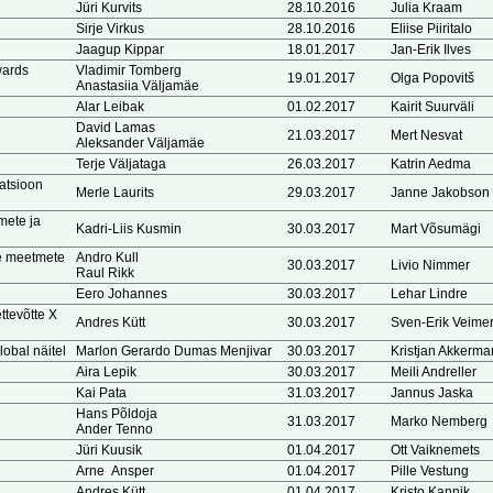
Jüri Kurvits
28.10.2016
Julia Kraam
Sirje Virkus
28.10.2016
Eliise Piiritalo
Jaagup Kippar
18.01.2017
Jan-Erik Ilves
wards
Vladimir Tomberg
19.01.2017
Olga Popovitš
Anastasiia Väljamäe
Alar Leibak
01.02.2017
Kairit Suurväli
David Lamas
21.03.2017
Mert Nesvat
Aleksander Väljamäe
Terje Väljataga
26.03.2017
Katrin Aedma
atsioon
Merle Laurits
29.03.2017
Janne Jakobson
mete ja
Kadri-Liis Kusmin
30.03.2017
Mart Võsumägi
te meetmete
Andro Kull
30.03.2017
Livio Nimmer
Raul Rikk
Eero Johannes
30.03.2017
Lehar Lindre
ttevõtte X
Andres Kütt
30.03.2017
Sven-Erik Veime
obal näitel
Marlon Gerardo Dumas Menjivar
30.03.2017
Kristjan Akkerm
Aira Lepik
30.03.2017
Meili Andreller
Kai Pata
31.03.2017
Jannus Jaska
Hans Põldoja
31.03.2017
Marko Nemberg
Ander Tenno
Jüri Kuusik
01.04.2017
Ott Vaiknemets
Arne Ansper
01.04.2017
Pille Vestung
Andres Kütt
01.04.2017
Kristo Kannik