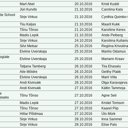
Mart Abel
20.10.2016
Kristi Kuddi
Jüri Kurvits
21.10.2016
Carolina Kala
ade School
Sirje Virkus
21.10.2016
Cynthia Quimbo
Tiiu Kaljas
21.10.2016
Maarit Kukk
Tõnu Tõnso
21.10.2016
Karoliine Keres
Madis Lepik
21.10.2016
Ande Pelberg
Sirje Virkus
24.10.2016
Karoliina Kullam
Silvi Metsar
25.10.2016
Regiina Krivulin
Elviine Uverskaja
25.10.2016
Marliis Odamus
ogiate
Elviine Uverskaja
25.10.2016
Mariann Kraav
Tatjana Tamberg
26.10.2016
Tiia Ehasalu
Aile Möldre
26.10.2016
Geithy Plakk
Elviine Uverskaja
26.10.2016
Marii Viita
Andi Kivinukk
26.10.2016
Olga Karavajeva
Andi Kivinukk
27.10.2016
Kätlin Tammoja
te
Tõnu Tõnso
27.10.2016
Agne Seli
miseks
Madis Lepik
27.10.2016
Kristel Tomson
Tõnu Tõnso
27.10.2016
Kaarel Piip
Hillar Põldmaa
27.10.2016
Ülo Mürk
Sirje Virkus
28.10.2016
Inna Sammel
Sirje Virkus
28.10.2016
Elise Pals