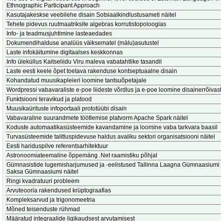
Ethnographic Participant Approach
Kasutajakeskse veebilehe disain Sotsiaalkindlustusameti näitel
Tehete pidevus ruutmaatriksite algebras korrutistopoloogias
Info- ja teadmusjuhtimine lasteaedades
Dokumendihalduse analüüs väiksematel (mälu)asutustel
Laste infokäitumine digitaalses keskkonnas
Info üleküllus Kaitseliidu Viru maleva vabatahtlike tasandil
Laste eesti keele õpet toetava rakenduse kontseptuaalne disain
Kohandatud muusikapleieri loomine tantsuõpetajale
Wordpressi vabavaraliste e-poe liideste võrdlus ja e-poe loomine disainerrõivast
Funktsiooni teravikud ja platood
Muusikaürituste infoportaali prototüübi disain
Vabavaraline suurandmete töötlemise platvorm Apache Spark näitel
Koduste automaatikasüsteemide kavandamine ja loomine vaba tarkvara baasil
Turvasüsteemide talitluspidevuse haldus avaliku sektori organisatsiooni näitel
Eesti hariduspilve referentsarhitektuur
Astronoomiateemaline õppemäng .Net raamistiku põhjal
Gümnasistide lugemisharjumused ja -eelistused Tallinna Laagna Gümnaasiumi 
Saksa Gümnaasiumi näitel
Ringi kvadratuuri probleem
Arvuteooria rakendused krüptograafias
Kompleksarvud ja trigonomeetria
Mõned teisenduste rühmad
Määratud integraalide ligikaudsest arvutamisest