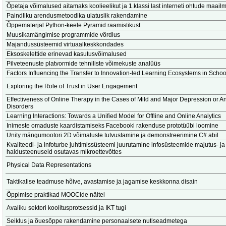
Õpetaja võimalused aitamaks koolieelikut ja 1.klassi last interneti ohtude maail
Paindliku arendusmetoodika ulatuslik rakendamine
Õppematerjal Python-keele Pyramid raamistikust
Muusikamängimise programmide võrdlus
Majandussüsteemid virtuaalkeskkondades
Eksoskelettide erinevad kasutusvõimalused
Pilveteenuste platvormide tehniliste võimekuste analüüs
Factors Influencing the Transfer to Innovation-led Learning Ecosystems in Schoo
Exploring the Role of Trust in User Engagement
Effectiveness of Online Therapy in the Cases of Mild and Major Depression or An
Disorders
Learning Interactions: Towards a Unified Model for Offline and Online Analytics
Inimeste omaduste kaardistamiseks Facebooki rakenduse prototüübi loomine
Unity mängumootori 2D võimaluste tutvustamine ja demonstreerimine C# abil
Kvaliteedi- ja infoturbe juhtimissüsteemi juurutamine infosüsteemide majutus- ja
haldusteenuseid osutavas mikroettevõttes
Physical Data Representations
Taktikalise teadmuse hõive, avastamise ja jagamise keskkonna disain
Õppimise praktikad MOOCide näitel
Avaliku sektori koolitusprotsessid ja IKT tugi
Seiklus ja õuesõppe rakendamine personaalsete nutiseadmetega