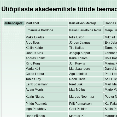
Üliõpilaste akadeemiliste tööde teemad
Juhendajad:
Mart Abel
Kais Allkivi-Metsoja
Hannes 
Emanuele Bardone
Isaias Barreto da Rosa
Merje Ba
Maka Eradze
Pille Eslon
Mikhail 
Argo Ilves
Jörgen Jaanus
Eka Jel
Kätlin Kalde
Tiiu Kaljas
Tarmo K
Jaanus Kink
Jaagup Kippar
Zahhar K
Andres Kollist
Kaire Kollom
Ilkka K
Riho Kurg
Jüri Kurvits
Marina K
Maria Kütt
Mart Laanpere
Daniel 
Guido Leibur
Agu Leinfeld
Paul Lei
Tobias Ley
Reeli Liivik
Aali Lill
Eerik Lossmann
Piret Luik
Maili Ma
Adam Morris
Mati Mõttus
Mario M
Katrin Niglas
Margus Noormaa
Peeter 
Priidu Paomets
Priit Parmakson
Kai Pata
Inga Petuhhov
Gerti Pishtari
Stella P
Hans Põldoja
Margus Püü
Margus 