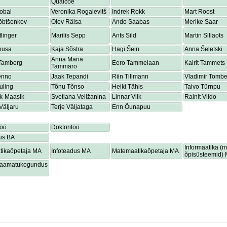
Quaicoe
obal
Veronika Rogalevitš
Indrek Rokk
Mart Roost
õbtšenkov
Olev Räisa
Ando Saabas
Merike Saar
tlinger
Marilis Sepp
Ants Sild
Martin Sillaots
ousa
Kaja Sõstra
Hagi Šein
Anna Šeletski
Anna Maria
 Tamberg
Eero Tammelaan
Kairit Tammets
Tammaro
enno
Jaak Tepandi
Riin Tillmann
Vladimir Tombe
uling
Tõnu Tõnso
Heiki Tähis
Taivo Türnpu
ik-Maasik
Svetlana Veližanina
Linnar Viik
Rainit Vildo
Väljaru
Terje Väljataga
Enn Õunapuu
töö
Doktoritöö
us BA
Informaatika (
tikaõpetaja MA
Infoteadus MA
Matemaatikaõpetaja MA
õpisüsteemid)
lraamatukogundus