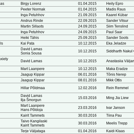
mas
Birgy Lorenz
01.04.2015
Heily Epro
Peeter Normak
01.04.2015
Madis Raus
Inga Petuhhov
21.09.2015
Kaarel Kübar
Andrus Rinde
22.09.2015
Sander Vitsur
Martin Sillaots
24.09.2015
Siim Tenslind
Inga Petuhhov
24.09.2015
Paul Saar
Heiki Tähis
25.09.2015
Sander Soots
ls
Kai Pata
10.12.2015
Eka Jeladze
David Lamas
10.12.2015
Siddharth Nakul 
Sonia Sousa
xiety
David Lamas
10.12.2015
Anastasiia Välj
Mart Laanpere
10.12.2015
Maka Eradze
Jaagup Kippar
06.01.2016
Tõnis Nerep
Jaagup Kippar
08.01.2016
Mikk Ottis
Hillar Põldmaa
12.02.2016
Rein Remmel
David Lamas
15.03.2016
Ming Jia Liew
Ilja Šmorgun
Mart Laanpere
23.03.2016
Ivar Janson
Hans Põldoja
Kairit Tammets
30.03.2016
Tiina Pau
Taivo Kangilaski
30.03.2016
Meelis Trepp
Kairit Tammets
Terje Väljataga
01.04.2016
Kaidi Klaas