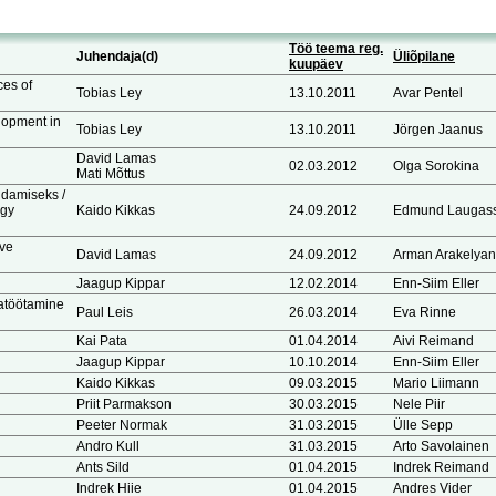
Töö teema reg.
Juhendaja(d)
Üliõpilane
kuupäev
ces of
Tobias Ley
13.10.2011
Avar Pentel
lopment in
Tobias Ley
13.10.2011
Jörgen Jaanus
David Lamas
02.03.2012
Olga Sorokina
Mati Mõttus
ldamiseks /
ogy
Kaido Kikkas
24.09.2012
Edmund Laugas
ive
David Lamas
24.09.2012
Arman Arakelyan
Jaagup Kippar
12.02.2014
Enn-Siim Eller
jatöötamine
Paul Leis
26.03.2014
Eva Rinne
Kai Pata
01.04.2014
Aivi Reimand
Jaagup Kippar
10.10.2014
Enn-Siim Eller
Kaido Kikkas
09.03.2015
Mario Liimann
Priit Parmakson
30.03.2015
Nele Piir
Peeter Normak
31.03.2015
Ülle Sepp
Andro Kull
31.03.2015
Arto Savolainen
Ants Sild
01.04.2015
Indrek Reimand
Indrek Hiie
01.04.2015
Andres Vider