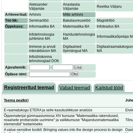
Aleksander
Anastasiia
Reelika Väljaru
Väljamäe
Väljamäe
Arhiveeritud:
Arhiivis
Mitte arhiivis
Töö liik:
Seminaritöö
Bakalaureusetöö
Magistritöö
Õppekava:
Informaatika BA
Matemaatika BA
Infoteadus BA
Infotehnoloogia
Haridustehnoloogia
Informaatikaõpetaja 
juhtimine MA
MA
Inimese ja arvuti
Digitaalsed
Digitaalraamatukogu
interaktsioon MA
õpimängud MA
MA
Infoühiskonna
tehnoloogiad DOK
Ajavahemik:
-
Lisa
Õpilase nimi:
Otsi
Registreeritud teemad
Vabad teemad
Kaitstud tööd
Teema pealkiri
Juhe
E-raamatukogu ETERA ja selle kasutuslikkuse analüüs
Elvi
Õppematerjal gümnaasiumiosa XIV kursuse "Matemaatika rakendused,
reaalsete protsesside uurimine" ja valikkursuse "Majandusmatemaatika
Tõnu
elemendid" toetamiseks
A value-sensitive toolkit: Bringing values into the design process to design
Dav