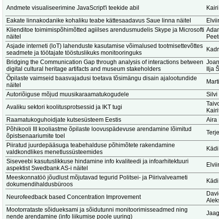
Andmete visualiseerimine JavaScript'i teekide abil
Kair
Eakate linnakodanike kohaliku teabe kättesaadavus Saue linna näitel
Elvi
Klienditoe toimimispõhimõtted agiilses arendusmudelis Skype ja Microsofti
Adam
näitel
Peet
Asjade interneti (loT) lahenduste kasutamise võimalused tootmisettevõttes
Kadr
seadmete ja töötajate tööstuslikuks monitooringuks
Bridging the Communication Gap through analysis of interactions between
Joan
digital cultural heritage artifacts and museum stakeholders
Ilja
Õpilaste vaimseid baasvajadusi toetava tõsimängu disain ajalootundide
Marti
näitel
Autoriõiguse mõjud muusikaraamatukogudele
Silv
Taiv
Avaliku sektori koolitusprotsessid ja IKT tugi
Kair
Raamatukoguhoidjate kutsesüsteem Eestis
Aira
Põhikooli III kooliastme õpilaste loovuspädevuse arendamine lõimitud
Terj
õpistsenaariumite toel
Piiratud juurdepääsuga teabehalduse põhimõtete rakendamine
Kädi
valdkondlikes menetlussüsteemides
Siseveebi kasutuslikkuse hindamine info kvaliteedi ja infoarhitektuuri
Elvi
aspektist Swedbank AS-i näitel
Meeskonnatöö jõudlust mõjutavad tegurid Politsei- ja Piirivalveameti
Kädi
dokumendihaldusbüroos
Dav
Neurofeedback based Concentration Improvement
Alek
Mootorrataste sõidueksami ja sõidutunni monitoorimisseadmed ning
Jaag
nende arendamine (info liikumise poole uuring)