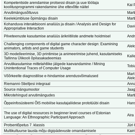
Kompetentside arendamise protsessi disain ja uue töötaja
Kai 
koolitusprogrammi rakendamine ühe ettevõtte näitel
Arvutimängusõltuvus
Marti
Keelekümbluse õpimängu disain
Marti
Kohanduva interaktsiooni analüüs ja disain / Analysis and Design for
Dav
Appropriative Interaction
Pilveteenuste kasutamise analüüs ärikriitiliste andmete hoidmisel
Andr
Challenging components of digital game character design: Examining
Alek
animators, artists and game students
3D modelleerimise, 3D printimise ja animeerimise juhend, kasutamiseks
Kalle
Tallinna Ülikooli õpilasakadeemias
Arvutikasutamise mittetahtlike jälgede kaevandamine / Mining
Tobi
Unintentional Traces of Computer Usage
Mart
Võõrkeelte diagnostilise e-hindamise arendusvõimalused
Alek
Riemanni-Stieltjesi integraal
Anna
Source mängumootor
Jaag
Mikrotehingud arvutimängudes
Marti
Õppeinfosüsteemi ÕIS mobiilse kasutajaliidese prototüübi disain
Hans
The use of digital resources in beginner level courses of Estonian
Aira
Language: An Ethnographic Participant Approach
Protsentõpetus 7. klassis
Jüri 
Multikultuurse tausta mõju digipädevuste omandamisele
Kair