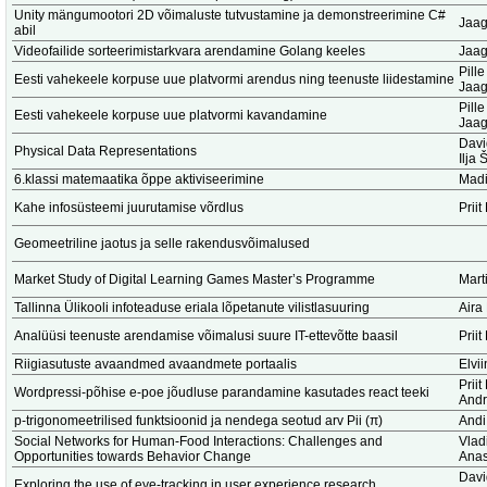
Unity mängumootori 2D võimaluste tutvustamine ja demonstreerimine C#
Jaag
abil
Videofailide sorteerimistarkvara arendamine Golang keeles
Jaag
Pill
Eesti vahekeele korpuse uue platvormi arendus ning teenuste liidestamine
Jaag
Pill
Eesti vahekeele korpuse uue platvormi kavandamine
Jaag
Dav
Physical Data Representations
Ilja
6.klassi matemaatika õppe aktiviseerimine
Madi
Kahe infosüsteemi juurutamise võrdlus
Prii
Geomeetriline jaotus ja selle rakendusvõimalused
Market Study of Digital Learning Games Master’s Programme
Marti
Tallinna Ülikooli infoteaduse eriala lõpetanute vilistlasuuring
Aira
Analüüsi teenuste arendamise võimalusi suure IT-ettevõtte baasil
Prii
Riigiasutuste avaandmed avaandmete portaalis
Elvi
Priit
Wordpressi-põhise e-poe jõudluse parandamine kasutades react teeki
Andr
p-trigonomeetrilised funktsioonid ja nendega seotud arv Pii (π)
Andi
Social Networks for Human-Food Interactions: Challenges and
Vlad
Opportunities towards Behavior Change
Anas
Dav
Exploring the use of eye-tracking in user experience research