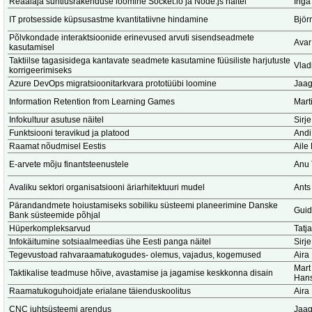
Reaalaja suhtlusrakenduse loomine Socket.io ja Node.js näitel
Inga
IT protsesside küpsusastme kvantitatiivne hindamine
Björ
Põlvkondade interaktsioonide erinevused arvuti sisendseadmete
Avar
kasutamisel
Taktiilse tagasisidega kantavate seadmete kasutamine füüsiliste harjutuste
Vlad
korrigeerimiseks
Azure DevOps migratsioonitarkvara prototüübi loomine
Jaag
Information Retention from Learning Games
Marti
Infokultuur asutuse näitel
Sirje
Funktsiooni teravikud ja platood
Andi
Raamat nõudmisel Eestis
Aile
E-arvete mõju finantsteenustele
Anu 
Avaliku sektori organisatsiooni äriarhitektuuri mudel
Ants
Pärandandmete hoiustamiseks sobiliku süsteemi planeerimine Danske
Guid
Bank süsteemide põhjal
Hüperkompleksarvud
Tatj
Infokäitumine sotsiaalmeedias ühe Eesti panga näitel
Sirje
Tegevustoad rahvaraamatukogudes- olemus, vajadus, kogemused
Aira
Mart
Taktikalise teadmuse hõive, avastamise ja jagamise keskkonna disain
Hans
Raamatukoguhoidjate erialane täienduskoolitus
Aira
CNC juhtsüsteemi arendus
Jaag