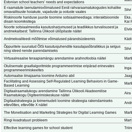
Mikh
Estonian school teachers’ needs and expectations
E-raamatute laenutamisvõimalused Eesti rahvaraamatukogudes kohalike
Silv
omavalitsuste hoiakute, vajaduste ja ootuste vaates
Riskinoorte hariduse juurde toomine sotsiaalmeediaga: interaktsioonide
Eka 
disain koomiksitega
Kai 
Noorte sotsiaalmeedia kasutusharjumused ja teadlikkus turvalisusest ja
Elvi
andmekaitsest: Tallinna Ülikooli üliõpilaste näitel
Andmekvaliteedi mõõtmise võimalused pärandsüsteemis
Kädi
Õppuritele suunatud ÕISi kasutusjuhendite kasutajasõbralikkus ja selgus
Silv
ning ideed nende parendamiseks
Virtuaalreaalse teraapiamängu arendamine arahnofoobia näitel
Marti
Olulisemate graafialgoritmide programmeerimise eripärad erinevates
Inga
programmeerimiskeeltes
Automaatse ilmajaama loomine Arduino abil
Jaag
Facilitating and Assessing Self-Regulated Learning Behaviors in Game-
Marti
Based Learning
Digitaalraamatukogu arendamine Tallinna Ülikooli Akadeemilise
Aira
Raamatukogu Digiteerimiskeskuse näitel
Digitaalstrateegia ja toimemudeli loomine strateegia rakendamiseks
Andr
ettevõttes, ettevõtte X näitel
The Monetisation and Marketing Strategies for Digital Learning Games
Marti
Ringi kvadratuuri probleem
Mart
Effective learning games for school student
Trii