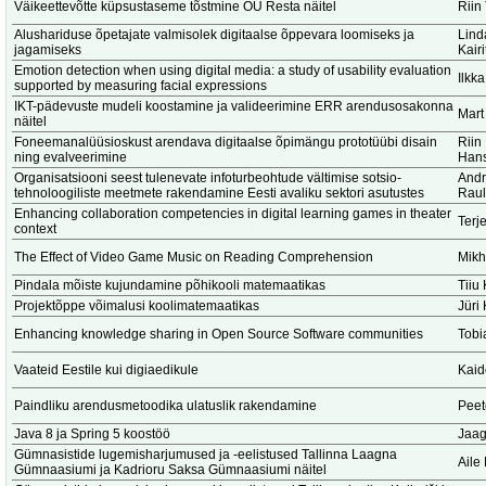
Väikeettevõtte küpsustaseme tõstmine OÜ Resta näitel
Riin
Alushariduse õpetajate valmisolek digitaalse õppevara loomiseks ja
Lind
jagamiseks
Kair
Emotion detection when using digital media: a study of usability evaluation
Ilkk
supported by measuring facial expressions
IKT-pädevuste mudeli koostamine ja valideerimine ERR arendusosakonna
Mart
näitel
Foneemanalüüsioskust arendava digitaalse õpimängu prototüübi disain
Riin
ning evalveerimine
Hans
Organisatsiooni seest tulenevate infoturbeohtude vältimise sotsio-
Andr
tehnoloogiliste meetmete rakendamine Eesti avaliku sektori asutustes
Raul
Enhancing collaboration competencies in digital learning games in theater
Terj
context
The Effect of Video Game Music on Reading Comprehension
Mikh
Pindala mõiste kujundamine põhikooli matemaatikas
Tiiu 
Projektõppe võimalusi koolimatemaatikas
Jüri 
Enhancing knowledge sharing in Open Source Software communities
Tobi
Vaateid Eestile kui digiaedikule
Kaid
Paindliku arendusmetoodika ulatuslik rakendamine
Peet
Java 8 ja Spring 5 koostöö
Jaag
Gümnasistide lugemisharjumused ja -eelistused Tallinna Laagna
Aile
Gümnaasiumi ja Kadrioru Saksa Gümnaasiumi näitel