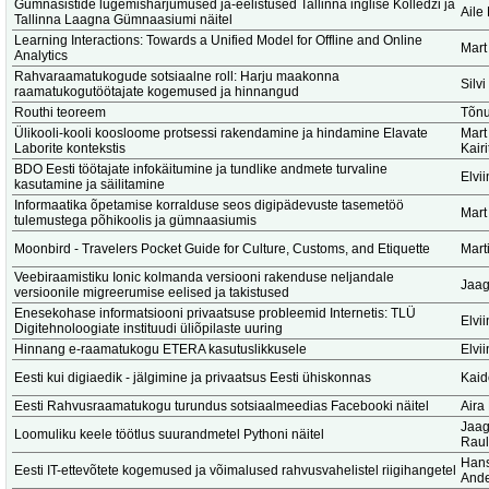
Gümnasistide lugemisharjumused ja-eelistused Tallinna inglise Kolledži ja
Aile
Tallinna Laagna Gümnaasiumi näitel
Learning Interactions: Towards a Unified Model for Offline and Online
Mart
Analytics
Rahvaraamatukogude sotsiaalne roll: Harju maakonna
Silv
raamatukogutöötajate kogemused ja hinnangud
Routhi teoreem
Tõnu
Ülikooli-kooli koosloome protsessi rakendamine ja hindamine Elavate
Mart
Laborite kontekstis
Kair
BDO Eesti töötajate infokäitumine ja tundlike andmete turvaline
Elvi
kasutamine ja säilitamine
Informaatika õpetamise korralduse seos digipädevuste tasemetöö
Mart
tulemustega põhikoolis ja gümnaasiumis
Moonbird - Travelers Pocket Guide for Culture, Customs, and Etiquette
Marti
Veebiraamistiku Ionic kolmanda versiooni rakenduse neljandale
Jaag
versioonile migreerumise eelised ja takistused
Enesekohase informatsiooni privaatsuse probleemid Internetis: TLÜ
Elvi
Digitehnoloogiate instituudi üliõpilaste uuring
Hinnang e-raamatukogu ETERA kasutuslikkusele
Elvi
Eesti kui digiaedik - jälgimine ja privaatsus Eesti ühiskonnas
Kaid
Eesti Rahvusraamatukogu turundus sotsiaalmeedias Facebooki näitel
Aira
Jaag
Loomuliku keele töötlus suurandmetel Pythoni näitel
Raul
Hans
Eesti IT-ettevõtete kogemused ja võimalused rahvusvahelistel riigihangetel
Ande