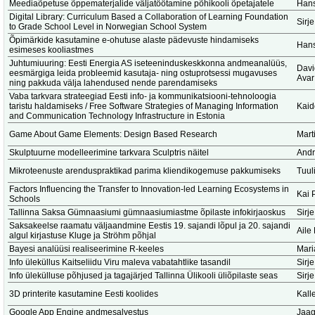
Meediaõpetuse õppematerjalide väljatöötamine põhikooli õpetajatele
Hans
Digital Library: Curriculum Based a Collaboration of Learning Foundation
Sirje
to Grade School Level in Norwegian School System
Õpimärkide kasutamine e-ohutuse alaste pädevuste hindamiseks
Hans
esimeses kooliastmes
Juhtumiuuring: Eesti Energia AS iseteeninduskeskkonna andmeanalüüs,
Dav
eesmärgiga leida probleemid kasutaja- ning ostuprotsessi mugavuses
Avar
ning pakkuda välja lahendused nende parendamiseks
Vaba tarkvara strateegiad Eesti info- ja kommunikatsiooni-tehnoloogia
taristu haldamiseks / Free Software Strategies of Managing Information
Kaid
and Communication Technology Infrastructure in Estonia
Game About Game Elements: Design Based Research
Marti
Skulptuurne modelleerimine tarkvara Sculptris näitel
Andr
Mikroteenuste arenduspraktikad parima kliendikogemuse pakkumiseks
Tuuli
Factors Influencing the Transfer to Innovation-led Learning Ecosystems in
Kai 
Schools
Tallinna Saksa Gümnaasiumi gümnaasiumiastme õpilaste infokirjaoskus
Sirje
Saksakeelse raamatu väljaandmine Eestis 19. sajandi lõpul ja 20. sajandi
Aile
algul kirjastuse Kluge ja Ströhm põhjal
Bayesi analüüsi realiseerimine R-keeles
Mari
Info üleküllus Kaitseliidu Viru maleva vabatahtlike tasandil
Sirje
Info ülekülluse põhjused ja tagajärjed Tallinna Ülikooli üliõpilaste seas
Sirje
3D printerite kasutamine Eesti koolides
Kalle
Google App Engine andmesalvestus
Jaag