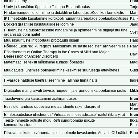
for the elderly
Hann
Uuriv ja koostöine õppimine Tallinna Botaanikaaias
Terj
Hindamismudelite tehniline ja didaktiline lahendus eKoolikoti kontekstis
Mart
IKT meetodite kasutamine kõrgkooli humanitaarerialade õpetajakoolituses
Kai 
Dockeri graafilise kasutajaliidese loomine
Jaag
IT teenuste haldusprotsesside hindamine ja optimeerimine digiajastul ühe
Svet
organisatsiooni näitel
Muusikaürituste infoportaali prototüübi disain
Hans
Nõuded Eesti riikliku registri "Maksukohustuslaste register" arhiveerimisele
Raiv
Effectiveness of Online Therapy in the Cases of Mild and Major
Dav
Depression or Anxiety Disorders
Matemaatilise teksti mõistmine 8.klassi õpilastel
Madi
Muudatuste juhtimise optimeerimine keskmise suurusega ettevõtetes
Guid
IT-varade halduse tsentraliseerimine Tallinna linna näitel
Indr
Digitaalne mäng arvuti tervise, hügieeni ja ergonoomika õpetamise jaoks
Mikh
Taastuvenergia kajastamine ajakirjanduses
Elvi
Mart
Eesti üldhariduse õppevara metaandmete rakendusprofiil
Hans
E-infoseadistuse ühisteenus “Virtuaalse infoseadistuse” näitel (library.ru)
Elvi
Teiste inimeste ootuste mõju Retti sündroomiga isikute
Ilkk
kommunikatsioonile
Ene 
Pilvetaristu kulude vähendamise meetmete tuvastamine Adcash OÜ näitel
Riho