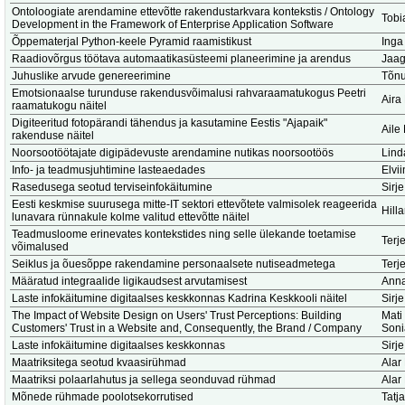
Ontoloogiate arendamine ettevõtte rakendustarkvara kontekstis / Ontology
Tobi
Development in the Framework of Enterprise Application Software
Õppematerjal Python-keele Pyramid raamistikust
Inga
Raadiovõrgus töötava automaatikasüsteemi planeerimine ja arendus
Jaag
Juhuslike arvude genereerimine
Tõnu
Emotsionaalse turunduse rakendusvõimalusi rahvaraamatukogus Peetri
Aira
raamatukogu näitel
Digiteeritud fotopärandi tähendus ja kasutamine Eestis "Ajapaik"
Aile
rakenduse näitel
Noorsootöötajate digipädevuste arendamine nutikas noorsootöös
Lind
Info- ja teadmusjuhtimine lasteaedades
Elvi
Rasedusega seotud terviseinfokäitumine
Sirje
Eesti keskmise suurusega mitte-IT sektori ettevõtete valmisolek reageerida
Hill
lunavara rünnakule kolme valitud ettevõtte näitel
Teadmusloome erinevates kontekstides ning selle ülekande toetamise
Terj
võimalused
Seiklus ja õuesõppe rakendamine personaalsete nutiseadmetega
Terj
Määratud integraalide ligikaudsest arvutamisest
Anna
Laste infokäitumine digitaalses keskkonnas Kadrina Keskkooli näitel
Sirje
The Impact of Website Design on Users' Trust Perceptions: Building
Mati
Customers' Trust in a Website and, Consequently, the Brand / Company
Soni
Laste infokäitumine digitaalses keskkonnas
Sirje
Maatriksitega seotud kvaasirühmad
Alar
Maatriksi polaarlahutus ja sellega seonduvad rühmad
Alar
Mõnede rühmade poolotsekorrutised
Tatj