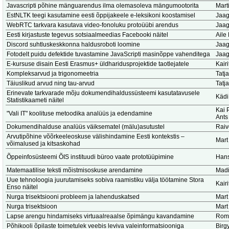
Javascripti põhine mänguarendus ilma olemasoleva mängumootorita
Marti
EstNLTK teegi kasutamine eesti õppijakeele e-leksikoni koostamisel
Jaag
WebRTC tarkvara kasutava video-fonoluku protoüübi arendus
Jaag
Eesti kirjastuste tegevus sotsiaalmeedias Facebooki näitel
Aile
Discord suhtluskeskkonna haldusroboti loomine
Jaag
Fotodelt puidu defektide tuvastamine JavaScripti masinõppe vahenditega
Jaag
E-kursuse disain Eesti Erasmus+ üldharidusprojektide taotlejatele
Kair
Kompleksarvud ja trigonomeetria
Tatj
Täiuslikud arvud ning tau-arvud
Tatj
Erinevate tarkvarade mõju dokumendihaldussüsteemi kasutatavusele
Kädi
Statistikaameti näitel
Kai 
"Vali IT" koolituse metoodika analüüs ja edendamine
Ants
Dokumendihalduse analüüs väiksematel (mälu)asutustel
Raiv
Arvutipõhine võõrkeeleoskuse välishindamine Eesti kontekstis –
Mart
võimalused ja kitsaskohad
Õppeinfosüsteemi ÕIS instituudi büroo vaate prototüüpimine
Hans
Matemaatilise teksti mõistmisoskuse arendamine
Madi
Uue tehnoloogia juurutamiseks sobiva raamistiku välja töötamine Stora
Kair
Enso näitel
Nurga trisektsiooni probleem ja lahenduskatsed
Mart
Nurga trisektsioon
Mart
Lapse arengu hindamiseks virtuaalreaalse õpimängu kavandamine
Romi
Põhikooli õpilaste toimetulek veebis leviva valeinformatsiooniga
Birg