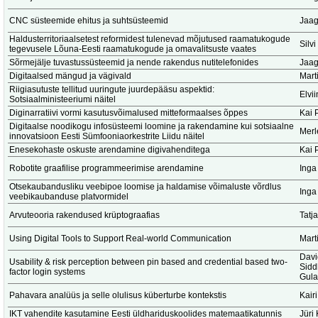
CNC süsteemide ehitus ja suhtsüsteemid
Jaag
Haldusterritoriaalsetest reformidest tulenevad mõjutused raamatukogude
Silv
tegevusele Lõuna-Eesti raamatukogude ja omavalitsuste vaates
Sõrmejälje tuvastussüsteemid ja nende rakendus nutitelefonides
Jaag
Digitaalsed mängud ja vägivald
Marti
Riigiasutuste tellitud uuringute juurdepääsu aspektid:
Elvi
Sotsiaalministeeriumi näitel
Diginarratiivi vormi kasutusvõimalused mitteformaalses õppes
Kai 
Digitaalse noodikogu infosüsteemi loomine ja rakendamine kui sotsiaalne
Merl
innovatsioon Eesti Sümfooniaorkestrite Liidu näitel
Enesekohaste oskuste arendamine digivahenditega
Kai 
Robotite graafilise programmeerimise arendamine
Inga
Otsekaubandusliku veebipoe loomise ja haldamise võimaluste võrdlus
Inga
veebikaubanduse platvormidel
Arvuteooria rakendused krüptograafias
Tatj
Using Digital Tools to Support Real-world Communication
Marti
Dav
Usability & risk perception between pin based and credential based two-
Sidd
factor login systems
Gula
Pahavara analüüs ja selle olulisus küberturbe kontekstis
Kair
IKT vahendite kasutamine Eesti üldhariduskoolides matemaatikatunnis
Jüri 