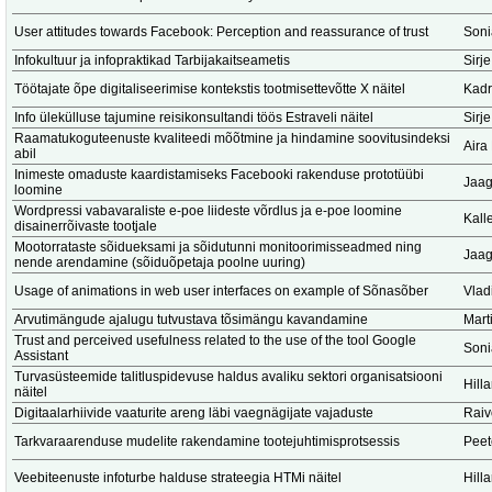
User attitudes towards Facebook: Perception and reassurance of trust
Soni
Infokultuur ja infopraktikad Tarbijakaitseametis
Sirje
Töötajate õpe digitaliseerimise kontekstis tootmisettevõtte X näitel
Kadr
Info ülekülluse tajumine reisikonsultandi töös Estraveli näitel
Sirje
Raamatukoguteenuste kvaliteedi mõõtmine ja hindamine soovitusindeksi
Aira
abil
Inimeste omaduste kaardistamiseks Facebooki rakenduse prototüübi
Jaag
loomine
Wordpressi vabavaraliste e-poe liideste võrdlus ja e-poe loomine
Kalle
disainerrõivaste tootjale
Mootorrataste sõidueksami ja sõidutunni monitoorimisseadmed ning
Jaag
nende arendamine (sõiduõpetaja poolne uuring)
Usage of animations in web user interfaces on example of Sõnasõber
Vlad
Arvutimängude ajalugu tutvustava tõsimängu kavandamine
Marti
Trust and perceived usefulness related to the use of the tool Google
Soni
Assistant
Turvasüsteemide talitluspidevuse haldus avaliku sektori organisatsiooni
Hill
näitel
Digitaalarhiivide vaaturite areng läbi vaegnägijate vajaduste
Raiv
Tarkvaraarenduse mudelite rakendamine tootejuhtimisprotsessis
Peet
Veebiteenuste infoturbe halduse strateegia HTMi näitel
Hill