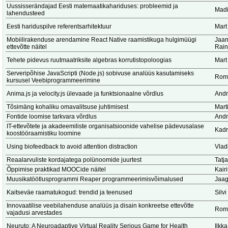
Uussisserändajad Eesti matemaatikahariduses: probleemid ja
Madi
lahendusteed
Eesti hariduspilve referentsarhitektuur
Mart
Mobiilirakenduse arendamine React Native raamistikuga hulgimüügi
Jaan
ettevõtte näitel
Rain
Tehete pidevus ruutmaatriksite algebras korrutistopoloogias
Mart
Serveripõhise JavaScripti (Node.js) sobivuse analüüs kasutamiseks
Romi
kursusel Veebiprogrammeerimine
Anima.js ja velocity.js ülevaade ja funktsionaalne võrdlus
Andr
Tõsimäng kohaliku omavalitsuse juhtimisest
Marti
Fontide loomise tarkvara võrdlus
Andr
IT-ettevõtete ja akadeemiliste organisatsioonide vahelise pädevusalase
Kadr
koostööraamistiku loomine
Using biofeedback to avoid attention distraction
Vlad
Reaalarvuliste kordajatega polünoomide juurtest
Tatj
Õppimise praktikad MOOCide näitel
Kair
Muusikatöötlusprogrammi Reaper programmeerimisvõimalused
Jaag
Kaitseväe raamatukogud: trendid ja teenused
Silv
Innovaatilise veebilahenduse analüüs ja disain konkreetse ettevõtte
Romi
vajadusi arvestades
Neuruto: A Neuroadaptive Virtual Reality Serious Game for Health
Ilkk