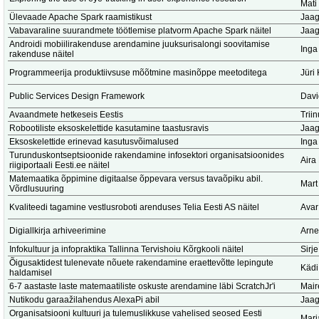
Mati
Ülevaade Apache Spark raamistikust
Jaag
Vabavaraline suurandmete töötlemise platvorm Apache Spark näitel
Jaag
Androidi mobiilirakenduse arendamine juuksurisalongi soovitamise
Inga
rakenduse näitel
Programmeerija produktiivsuse mõõtmine masinõppe meetoditega
Jüri
Public Services Design Framework
Dav
Avaandmete hetkeseis Eestis
Trii
Robootiliste eksoskelettide kasutamine taastusravis
Jaag
Eksoskelettide erinevad kasutusvõimalused
Inga
Turunduskontseptsioonide rakendamine infosektori organisatsioonides
Aira
riigiportaali Eesti.ee näitel
Matemaatika õppimine digitaalse õppevara versus tavaõpiku abil.
Mart
Võrdlusuuring
Kvaliteedi tagamine vestlusroboti arenduses Telia Eesti AS näitel
Avar
Digiallkirja arhiveerimine
Arne
Infokultuur ja infopraktika Tallinna Tervishoiu Kõrgkooli näitel
Sirje
Õigusaktidest tulenevate nõuete rakendamine eraettevõtte lepingute
Kädi
haldamisel
6-7 aastaste laste matemaatiliste oskuste arendamine läbi ScratchJr'i
Mair
Nutikodu garaažilahendus AlexaPi abil
Jaag
Organisatsiooni kultuuri ja tulemuslikkuse vahelised seosed Eesti
Mari