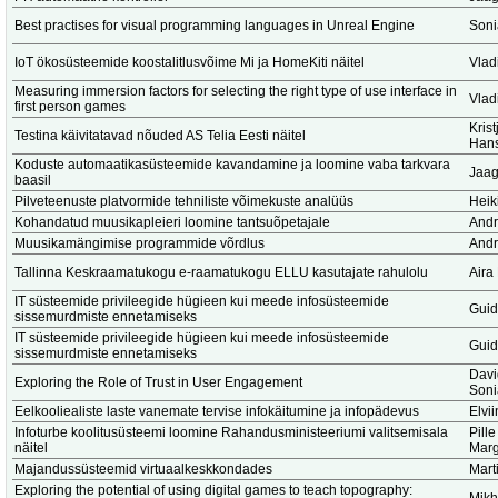
Best practises for visual programming languages in Unreal Engine
Soni
IoT ökosüsteemide koostalitlusvõime Mi ja HomeKiti näitel
Vlad
Measuring immersion factors for selecting the right type of use interface in
Vlad
first person games
Krist
Testina käivitatavad nõuded AS Telia Eesti näitel
Hans
Koduste automaatikasüsteemide kavandamine ja loomine vaba tarkvara
Jaag
baasil
Pilveteenuste platvormide tehniliste võimekuste analüüs
Heik
Kohandatud muusikapleieri loomine tantsuõpetajale
Andr
Muusikamängimise programmide võrdlus
Andr
Tallinna Keskraamatukogu e-raamatukogu ELLU kasutajate rahulolu
Aira
IT süsteemide privileegide hügieen kui meede infosüsteemide
Guid
sissemurdmiste ennetamiseks
IT süsteemide privileegide hügieen kui meede infosüsteemide
Guid
sissemurdmiste ennetamiseks
Dav
Exploring the Role of Trust in User Engagement
Soni
Eelkooliealiste laste vanemate tervise infokäitumine ja infopädevus
Elvi
Infoturbe koolitusüsteemi loomine Rahandusministeeriumi valitsemisala
Pill
näitel
Mar
Majandussüsteemid virtuaalkeskkondades
Marti
Exploring the potential of using digital games to teach topography: