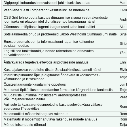
Digipeegli kohandus innovatsiooni juhtimiseks lasteaias
Mart
Veebilehe “Eesti Fotopärand” kasutuslikkuse hindamine
Elvi
CSS Grid tehnoloogia kasutus dünaamilise sisuga veebirakenduste
Andr
loomiseks eri platvormidel digitaliseeritud lauamängu näitel
Gümnaasiumiõpilaste lugemisharjumused kahe kooli näitel
Aile
Sotsiaalmeedia ohud ja probleemid Jakob Westholmi Gümnaasiumi näitel
Sirje
Enesepresentatsioon ja informatsiooni jagamise käitumine
Sirje
sotsiaalmeedias
Logistilised funktsioonid ja nende rakendamine erinavates
Tõnu
eluvaldkondades
Äritarkvaraga tegeleva ettevõtte äriprotsesside analüüs
Enn
Kasutajakeskse veebilehe disain Sotsiaalkindlustusameti näitel
Elvi
Interdistsiplinaarne õpe ja digitaalne õppevara III kooliastmes -
Terj
võimalused ja kitsaskohad
Õpistsenaariumite kasutamine õppetöös
Jüri 
Muutunud õpikäsituse rakendamine formaalse kõrghariduse kontekstis
Terj
Muudatuste juhtimine infosüsteemi arendusprotsessis
Peet
Põllumajandusameti näitel
Agiilsete tarkvaraarendusmeetodite kasutuselevõtt väga väikese
Romi
suurusega IT-ettevõttes
Matemaatilist mõtlemist harjutav rakendus
Romi
Matemaatilist mõtlemist harjutava rakenduse nõuete analüüs
Romi
Mõned teisenduste rühmad
Tatj