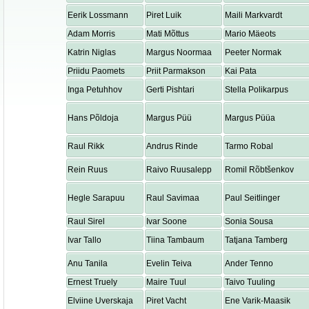
Eerik Lossmann
Piret Luik
Maili Markvardt
Adam Morris
Mati Mõttus
Mario Mäeots
Katrin Niglas
Margus Noormaa
Peeter Normak
Priidu Paomets
Priit Parmakson
Kai Pata
Inga Petuhhov
Gerti Pishtari
Stella Polikarpus
Hans Põldoja
Margus Püü
Margus Püüa
Raul Rikk
Andrus Rinde
Tarmo Robal
Rein Ruus
Raivo Ruusalepp
Romil Rõbtšenkov
Hegle Sarapuu
Raul Savimaa
Paul Seitlinger
Raul Sirel
Ivar Soone
Sonia Sousa
Ivar Tallo
Tiina Tambaum
Tatjana Tamberg
Anu Tanila
Evelin Teiva
Ander Tenno
Ernest Truely
Maire Tuul
Taivo Tuuling
Elviine Uverskaja
Piret Vacht
Ene Varik-Maasik