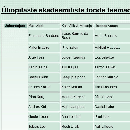
Üliõpilaste akadeemiliste tööde teemad
Juhendajad:
Mart Abel
Kais Allkivi-Metsoja
Hannes Annus
Isaias Barreto da
Emanuele Bardone
Merje Bauters
Rosa
Maka Eradze
Pille Eslon
Mikhail Fiadotau
Argo Ilves
Jörgen Jaanus
Eka Jeladze
Kätlin Kalde
Tiiu Kaljas
Tarmo Kalvet
Jaanus Kink
Jaagup Kippar
Zahhar Kirillov
Andres Kollist
Kaire Kollom
Ilkka Kosunen
Riho Kurg
Marina Kurvits
Jüri Kurvits
Andres Kütt
Mart Laanpere
Daniel Labo
Guido Leibur
Agu Leinfeld
Paul Leis
Tobias Ley
Reeli Liivik
Aali Lilleorg