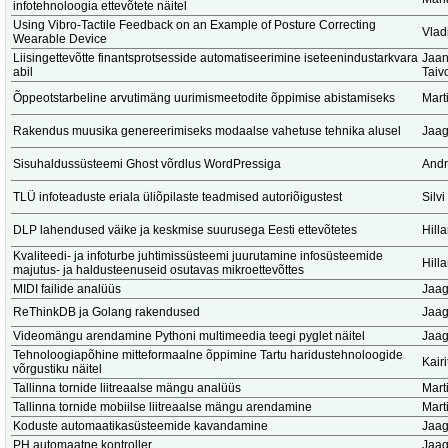
infotehnoloogia ettevõtete näitel
Using Vibro-Tactile Feedback on an Example of Posture Correcting
Vlad
Wearable Device
Liisingettevõtte finantsprotsesside automatiseerimine iseteenindustarkvara
Jaan
abil
Taiv
Õppeotstarbeline arvutimäng uurimismeetodite õppimise abistamiseks
Marti
Rakendus muusika genereerimiseks modaalse vahetuse tehnika alusel
Jaag
Sisuhaldussüsteemi Ghost võrdlus WordPressiga
Andr
TLÜ infoteaduste eriala üliõpilaste teadmised autoriõigustest
Silv
DLP lahendused väike ja keskmise suurusega Eesti ettevõtetes
Hill
Kvaliteedi- ja infoturbe juhtimissüsteemi juurutamine infosüsteemide
Hill
majutus- ja haldusteenuseid osutavas mikroettevõttes
MIDI failide analüüs
Jaag
ReThinkDB ja Golang rakendused
Jaag
Videomängu arendamine Pythoni multimeedia teegi pyglet näitel
Jaag
Tehnoloogiapõhine mitteformaalne õppimine Tartu haridustehnoloogide
Kair
võrgustiku näitel
Tallinna tornide liitreaalse mängu analüüs
Marti
Tallinna tornide mobiilse liitreaalse mängu arendamine
Marti
Koduste automaatikasüsteemide kavandamine
Jaag
PH automaatne kontroller
Jaag