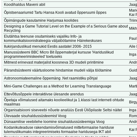
Koodihaldus Maveni abil
Jaag
Mari
Õpistsenaariumid Tartu Hansa Kooli avatud õpperuumi õppes
Kai 
Õpimängude kasutamine Harjumaa koolides
Trii
Designing a Game Tutorial Level on the Example of a Serious Game about
Mikh
Recycling
Elutähtsa teenuse osutamiseks vajaliku Info- ja
Paul
kommunikatsioonistrateegia väljatöötamine Häirekeskuses
Ilukirjanduslikud menukid Eestis aastatel 2006- 2015
Aile
Manussüsteemi BBC Micro Bit õppematerjal kursuse 'Hariduslikud
Inga
programmeerimiskeeled' toetuseks
Mitmest erinevast materjalist koosneva 3D mudeli printimine
Andr
Pärandsüsteemi väärtusloome hindamise mudeli välja töötamine
Guid
Astronoomiateemaline õppemäng .Net raamistiku põhjal
Jaag
Mini-Game Challenges as a Method for Learning Translanguage
Marti
Ettevõtlusõppele interaktiivse ülesande arendus
Jaag
Õpetaja võimalused aitamaks koolieelikut ja 1.klassi last interneti ohtude
Birg
maailmas
Organisatsiooni siseveebi nõuete analüüs Eesti Üliõpilaste Seltsi näitel
Inga
Ülevaade sisuhaldussüsteemist Voog
Romi
Dünaamilise veebilehe loomine sisuhaldussüsteemiga Voog
Andr
Kodanikuteaduse rakendamisvõimalused mitteformaalse hariduse
Kai 
tulemuslikumaks integreerimiseks formaalse haridusega IKT abil