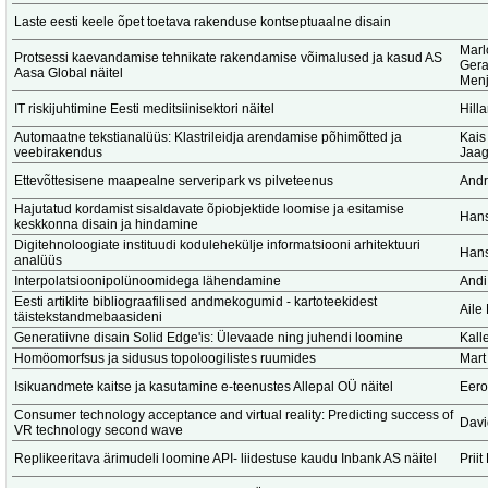
Laste eesti keele õpet toetava rakenduse kontseptuaalne disain
Marl
Protsessi kaevandamise tehnikate rakendamise võimalused ja kasud AS
Ger
Aasa Global näitel
Menj
IT riskijuhtimine Eesti meditsiinisektori näitel
Hill
Automaatne tekstianalüüs: Klastrileidja arendamise põhimõtted ja
Kais
veebirakendus
Jaag
Ettevõttesisene maapealne serveripark vs pilveteenus
Andr
Hajutatud kordamist sisaldavate õpiobjektide loomise ja esitamise
Hans
keskkonna disain ja hindamine
Digitehnoloogiate instituudi kodulehekülje informatsiooni arhitektuuri
Hans
analüüs
Interpolatsioonipolünoomidega lähendamine
Andi
Eesti artiklite bibliograafilised andmekogumid - kartoteekidest
Aile
täistekstandmebaasideni
Generatiivne disain Solid Edge'is: Ülevaade ning juhendi loomine
Kalle
Homöomorfsus ja sidusus topoloogilistes ruumides
Mart
Isikuandmete kaitse ja kasutamine e-teenustes Allepal OÜ näitel
Eero
Consumer technology acceptance and virtual reality: Predicting success of
Dav
VR technology second wave
Replikeeritava ärimudeli loomine API- liidestuse kaudu Inbank AS näitel
Prii