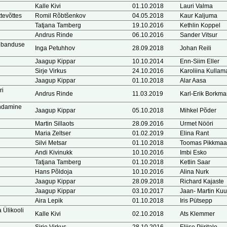
Kalle Kivi
01.10.2018
Lauri Valma
tevõttes
Romil Rõbtšenkov
04.05.2018
Kaur Kaljuma
Tatjana Tamberg
19.10.2016
Kethlin Koppel
Andrus Rinde
06.10.2016
Sander Vitsur
aubanduse
Inga Petuhhov
28.09.2018
Johan Reili
Jaagup Kippar
10.10.2014
Enn-Siim Eller
Sirje Virkus
24.10.2016
Karoliina Kullam
Jaagup Kippar
01.10.2018
Alar Aasa
ri
Andrus Rinde
11.03.2019
Karl-Erik Borkm
endamine
Jaagup Kippar
05.10.2018
Mihkel Põder
Martin Sillaots
28.09.2016
Urmet Nööri
Maria Zeltser
01.02.2019
Elina Rant
Silvi Metsar
01.10.2018
Toomas Pikkmaa
Andi Kivinukk
10.10.2016
Imbi Esko
Tatjana Tamberg
01.10.2018
Ketlin Saar
Hans Põldoja
10.10.2016
Alina Nurk
Jaagup Kippar
28.09.2018
Richard Kajaste
Jaagup Kippar
03.10.2017
Jaan- Martin Ku
Aira Lepik
01.10.2018
Iris Pütsepp
 Ülikooli
Kalle Kivi
02.10.2018
Ats Klemmer