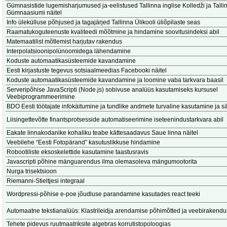
Gümnasistide lugemisharjumused ja-eelistused Tallinna inglise Kolledži ja Tall
Gümnaasiumi näitel
Info ülekülluse põhjused ja tagajärjed Tallinna Ülikooli üliõpilaste seas
Raamatukoguteenuste kvaliteedi mõõtmine ja hindamine soovitusindeksi abil
Matemaatilist mõtlemist harjutav rakendus
Interpolatsioonipolünoomidega lähendamine
Koduste automaatikasüsteemide kavandamine
Eesti kirjastuste tegevus sotsiaalmeedias Facebooki näitel
Koduste automaatikasüsteemide kavandamine ja loomine vaba tarkvara baasil
Serveripõhise JavaScripti (Node.js) sobivuse analüüs kasutamiseks kursusel
Veebiprogrammeerimine
BDO Eesti töötajate infokäitumine ja tundlike andmete turvaline kasutamine ja sä
Liisingettevõtte finantsprotsesside automatiseerimine iseteenindustarkvara abil
Eakate linnakodanike kohaliku teabe kättesaadavus Saue linna näitel
Veebilehe “Eesti Fotopärand” kasutuslikkuse hindamine
Robootiliste eksoskelettide kasutamine taastusravis
Javascripti põhine mänguarendus ilma olemasoleva mängumootorita
Nurga trisektsioon
Riemanni-Stieltjesi integraal
Wordpressi-põhise e-poe jõudluse parandamine kasutades react teeki
Automaatne tekstianalüüs: Klastrileidja arendamise põhimõtted ja veebirakendu
Tehete pidevus ruutmaatriksite algebras korrutistopoloogias