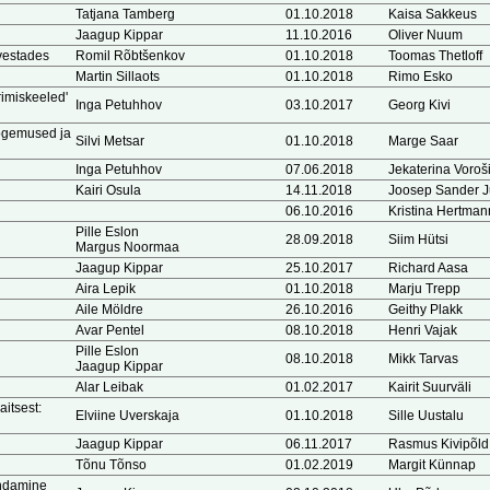
Tatjana Tamberg
01.10.2018
Kaisa Sakkeus
Jaagup Kippar
11.10.2016
Oliver Nuum
rvestades
Romil Rõbtšenkov
01.10.2018
Toomas Thetloff
Martin Sillaots
01.10.2018
Rimo Esko
imiskeeled'
Inga Petuhhov
03.10.2017
Georg Kivi
ogemused ja
Silvi Metsar
01.10.2018
Marge Saar
Inga Petuhhov
07.06.2018
Jekaterina Voroš
Kairi Osula
14.11.2018
Joosep Sander 
06.10.2016
Kristina Hertman
Pille Eslon
28.09.2018
Siim Hütsi
Margus Noormaa
Jaagup Kippar
25.10.2017
Richard Aasa
Aira Lepik
01.10.2018
Marju Trepp
Aile Möldre
26.10.2016
Geithy Plakk
Avar Pentel
08.10.2018
Henri Vajak
Pille Eslon
08.10.2018
Mikk Tarvas
Jaagup Kippar
Alar Leibak
01.02.2017
Kairit Suurväli
itsest:
Elviine Uverskaja
01.10.2018
Sille Uustalu
Jaagup Kippar
06.11.2017
Rasmus Kivipõld
Tõnu Tõnso
01.02.2019
Margit Künnap
endamine