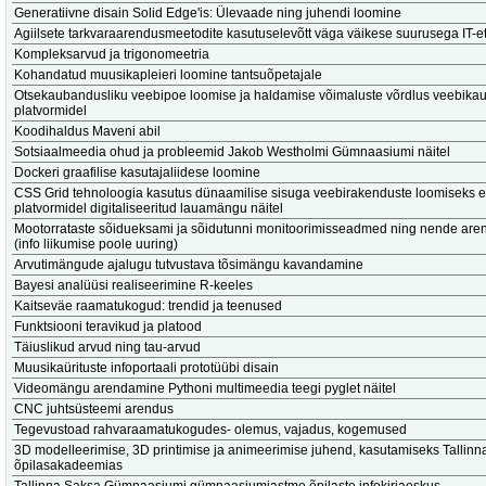
Generatiivne disain Solid Edge'is: Ülevaade ning juhendi loomine
Agiilsete tarkvaraarendusmeetodite kasutuselevõtt väga väikese suurusega IT-et
Kompleksarvud ja trigonomeetria
Kohandatud muusikapleieri loomine tantsuõpetajale
Otsekaubandusliku veebipoe loomise ja haldamise võimaluste võrdlus veebik
platvormidel
Koodihaldus Maveni abil
Sotsiaalmeedia ohud ja probleemid Jakob Westholmi Gümnaasiumi näitel
Dockeri graafilise kasutajaliidese loomine
CSS Grid tehnoloogia kasutus dünaamilise sisuga veebirakenduste loomiseks e
platvormidel digitaliseeritud lauamängu näitel
Mootorrataste sõidueksami ja sõidutunni monitoorimisseadmed ning nende ar
(info liikumise poole uuring)
Arvutimängude ajalugu tutvustava tõsimängu kavandamine
Bayesi analüüsi realiseerimine R-keeles
Kaitseväe raamatukogud: trendid ja teenused
Funktsiooni teravikud ja platood
Täiuslikud arvud ning tau-arvud
Muusikaürituste infoportaali prototüübi disain
Videomängu arendamine Pythoni multimeedia teegi pyglet näitel
CNC juhtsüsteemi arendus
Tegevustoad rahvaraamatukogudes- olemus, vajadus, kogemused
3D modelleerimise, 3D printimise ja animeerimise juhend, kasutamiseks Tallinna
õpilasakadeemias