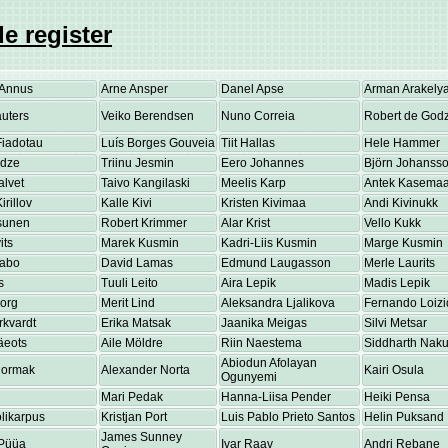
e register
Annus
Arne Ansper
Danel Apse
Arman Arakely
uters
Veiko Berendsen
Nuno Correia
Robert de Godz
Fiadotau
Luís Borges Gouveia
Tiit Hallas
Hele Hammer
adze
Triinu Jesmin
Eero Johannes
Björn Johanss
alvet
Taivo Kangilaski
Meelis Karp
Antek Kasema
irillov
Kalle Kivi
Kristen Kivimaa
Andi Kivinukk
osunen
Robert Krimmer
Alar Krist
Vello Kukk
its
Marek Kusmin
Kadri-Liis Kusmin
Marge Kusmin
Labo
David Lamas
Edmund Laugasson
Merle Laurits
s
Tuuli Leito
Aira Lepik
Madis Lepik
eorg
Merit Lind
Aleksandra Ljalikova
Fernando Loizi
rkvardt
Erika Matsak
Jaanika Meigas
Silvi Metsar
äeots
Aile Möldre
Riin Naestema
Siddharth Nakul
Abiodun Afolayan
Normak
Alexander Norta
Kairi Osula
Ogunyemi
Mari Pedak
Hanna-Liisa Pender
Heiki Pensa
olikarpus
Kristjan Port
Luis Pablo Prieto Santos
Helin Puksand
James Sunney
Püüa
Ivar Raav
Andri Rebane