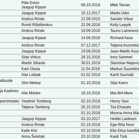
Pille Eslon
08.10.2018
Mikk Tarvas
Jaagup Kippar
Jaagup Kippar
10.12.2017
Madis Uibo
Andrus Rinde
22.09.2015
Sander Vitsur
Romil Rõbtšenkov
22.09.2016
Kelly Leppik
Andrus Rinde
19.09.2016
Tauno Lainevool
Jaagup Kippar
14.09.2016
Richard Aasa
Andrus Rinde
07.12.2017
Tatjana Kuznets
Jaagup Kippar
19.09.2016
Jaan-Martin Ku
Sirje Virkus
28.10.2016
Inna Sammel
Martin Sillaots
30.01.2019
Stanislav Majevs
Kairi Osula
11.04.2018
Markus Suurekiv
Alar Leibak
01.02.2019
Kairit Suurväli
itsuste
Silvi Metsar
01.10.2018
Silja Karro
ja Kadrioru
Aile Möldre
18.10.2016
Mai-Brit Mere
igeerimiseks
Vladimir Tomberg
02.10.2018
Henry Savi
Tatjana Tamberg
26.10.2016
Tiia Ehasalu
01.10.2018
Moona-Anna Mä
Jaagup Kippar
03.10.2017
Heikki Laidinen
Andrus Rinde
01.10.2018
Ege-Rita Noor
Kalle Kivi
02.10.2018
Elle Elisa Ivantš
Anna Šeletski
20.10.2016
Kaidi Türk