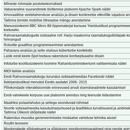
Mõnede rühmade poolotsekorrutised
Vabavaraline suurandmete töötlemise platvorm Apache Spark näitel
Innovaatilise veebilahenduse analüüs ja disain konkreetse ettevõtte vajadusi a
Tallinna tornide mobiilse liitreaalse mängu arendamine
Manussüsteemi BBC Micro Bit õppematerjal kursuse 'Hariduslikud programmeer
toetuseks
Rahvaraamatukogude sotsiaalne roll: Harju maakonna raamatukogutöötajate k
hinnangud
Robotite graafilise programmeerimise arendamine
Pahavara analüüs ja selle olulisus küberturbe kontekstis
Laste eesti keele õpet toetava rakenduse kontseptuaalne disain
Infoturbe koolitusüsteemi loomine Rahandusministeeriumi valitsemisala näitel
MIDI failide analüüs
Eesti Rahvusraamatukogu turundus sotsiaalmeedias Facebooki näitel
Ilukirjanduslikud menukid Eestis aastatel 2006- 2015
Põlvkondade interaktsioonide erinevused arvuti sisendseadmete kasutamisel
Eesti vahekeele korpuse uue platvormi arendus ning teenuste liidestamine
Maatriksi polaarlahutus ja sellega seonduvad rühmad
Noorte sotsiaalmeedia kasutusharjumused ja teadlikkus turvalisusest ja andmeka
Tallinna Ülikooli üliõpilaste näitel
Rakendus muusika genereerimiseks modaalse vahetuse tehnika alusel
Routhi teoreem
Mootorrataste sõidueksami ja sõidutunni monitoorimisseadmed ning nende ar