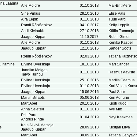
inna Laagna
Aile Möldre
01.10.2018
Mai-Brit Mere
Sirje Virkus
28.10.2016
Elise Pals
Aira Lepik
01.10.2018
Tuuli Pärg
Romil Rõbtšenkov
04.10.2017
Kelly Leppik
Andi Kivinukk
27.10.2016
Kätlin Tammoja
Jaagup Kippar
11.10.2017
Robin Ginter
Aile Möldre
01.10.2018
Kerlika Käsper
Jaagup Kippar
12.10.2016
Sander Soots
Romil Rõbtšenkov
02.03.2018
Tatjana Kuznets
ilitamine
Elviine Uverskaja
18.10.2018
Mari Sander
Jaanika Meigas
01.10.2018
Rasmus Aaviste
Taivo Türnpu
Elviine Uverskaja
25.10.2016
Marliis Odamus
Elviine Uverskaja
01.10.2018
Karl Villem Kons
Jaagup Kippar
15.06.2016
Paul Saar
Martin Sillaots
05.06.2018
Ken Aonurm
Mart Abel
20.10.2016
Kristi Kuddi
Anna Šeletski
01.10.2018
Ave Mitt
Priit Puru
01.04.2019
Neyl Kaskmaa
Andrus Rinde
Kais Allkivi-Metsoja
s
28.09.2018
Kristjan Liiva
Jaagup Kippar
Mart Abel
30.09.2016
Tatiana Ganyavi