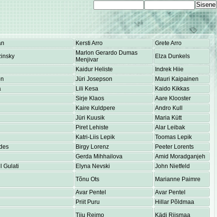
an
Kersti Arro
Grete Arro
Marlon Gerardo Dumas
insky
Elza Dunkels
Menjivar
Kaidur Heliste
Indrek Hiie
on
Jüri Josepson
Mauri Kaipainen
a
Lili Kesa
Kaido Kikkas
Sirje Klaos
Aare Klooster
Kaire Kuldpere
Andro Kull
Jüri Kuusik
Maria Kütt
Piret Lehiste
Alar Leibak
Katri-Liis Lepik
Toomas Lepik
des
Birgy Lorenz
Peeter Lorents
Gerda Mihhailova
Amid Moradganjeh
 Gulati
Elyna Nevski
John Nietfeld
Tõnu Ots
Marianne Paimre
Avar Pentel
Avar Pentel
Priit Puru
Hillar Põldmaa
Tiiu Reimo
Kädi Riismaa