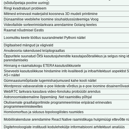
(sõiduõpetaja poolne uuring)
Ringi kvadratuuri probleem
Mitmest erinevast materjalist koosneva 3D mudeli printimine
Dünaamilise veebilehe loomine sisuhaldussüsteemiga Voog
Videofailide sorteerimistarkvara arendamine Golang keeles
Raamat nõudmisel Eestis
Loomuliku keele töötlus suurandmetel Pythoni näitel
Digitaalsed mängud ja vägivald
Arvuteooria rakendused krüptograafias
Õppuritele suunatud ÕISi kasutusjuhendite kasutajasõbralikkus ja selgus ning 
parendamiseks
Hinnang e-raamatukogu ETERA kasutuslikkusele
Siseveebi kasutuslikkuse hindamine info kvaliteedi ja infoarhitektuuri aspektis
AS-i näitel
Gümnaasiumiõpilaste lugemisharjumused kahe kooli näitel
Wordpressi vabavaraliste e-poe liideste võrdlus ja e-poe loomine disainerrõivast
WebRTC tarkvara kasutava video-fonoluku protoüübi arendus
Astronoomiateemaline õppemäng .Net raamistiku põhjal
Olulisemate graafialgoritmide programmeerimise eripärad erinevates
programmeerimiskeeltes
Homöomorfsus ja sidusus topoloogilistes ruumides
Mobiilirakenduse arendamine React Native raamistikuga hulgimüügi ettevõtte nä
Digitehnoloogiate instituudi kodulehekülje informatsiooni arhitektuuri analüüs