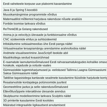
Eesti vahekeele korpuse uue platvormi kavandamine
Java 8 ja Spring 5 koostöö
Muusikamängimise programmide võrdlus
Matemaatilist mõtlemist harjutava rakenduse nõuete analüüs
Fontide loomise tarkvara võrdlus
ReThinkDB ja Golang rakendused
Anima.js ja velocity.js ülevaade ja funktsionaalne võrdlus
CNC süsteemide ehitus ja suhtsüsteemid
Infokäitumine sotsiaalmeedias ühe Eesti panga näitel
Virtuaalreaalse teraapiamängu arendamine arahnofoobia näitel
Andmete visualiseerimine JavaScript'i teekide abil
Maatriksitega seotud kvaasirühmad
E-raamatute laenutamisvõimalused Eesti rahvaraamatukogudes kohalike omaval
hoiakute, vajaduste ja ootuste vaates
Gümnasistide lugemisharjumused ja -eelistused Tallinna Laagna Gümnaasiumi 
Saksa Gümnaasiumi näitel
Taktiilse tagasisidega kantavate seadmete kasutamine füüsiliste harjutuste korr
Reaalarvuliste kordajatega polünoomide juurtest
Geomeetriline jaotus ja selle rakendusvõimalused
Ettevõtlusõppele interaktiivse ülesande arendus
Skulptuurne modelleerimine tarkvara Sculptris näitel
3D printerite kasutamine Eesti koolides
Määratud integraalide ligikaudsest arvutamisest