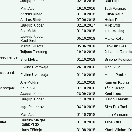
Jaagup Kippar
02.10.2018
Uku Põder
Mart Abel
19.10.2016
Taali Aasmäe
Andrus Rinde
31.10.2018
Gittan Kaus
Andrus Rinde
07.06.2018
Helen Puhu
Jaagup Kippar
02.10.2017
Mikk Ottis
Aile Möldre
01.10.2018
Imre Masing
Jaagup Kippar
05.10.2018
Marko Kollo
Raul Sirel
Martin Sillaots
05.06.2018
Jan-Erik Ilves
Tatjana Tamberg
19.10.2016
Johanna Tammis
ideed nende
Silvi Metsar
01.10.2018
Simone Peterso
Elviine Uverskaja
26.10.2016
Marii Viita
t Swedbank
Elviine Uverskaja
01.10.2018
Merlin Penkin
Aile Möldre
01.10.2018
Karmen Kubjas
e tootjale
Kalle Kivi
07.10.2016
Tõnis Nerep
Jaagup Kippar
28.09.2018
Kent Loog
Jaagup Kippar
17.10.2016
Hardo Kampus
Inga Petuhhov
04.10.2018
Sten-Erik Tool
Mart Abel
01.10.2018
Lauri Varmann
Jaanika Meigas
itel
01.10.2018
Tanel Otsa
Rainit Vildo
Hans Põldoja
31.08.2018
Kärol-Milaine J