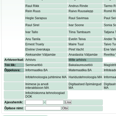
Raul Rikk
Andrus Rinde
Tarmo R
Rein Ruus
Raivo Ruusalepp
Romil R
Hegle Sarapuu
Raul Savimaa
Paul Sei
Raul Sirel
Ivar Soone
Sonia S
Ivar Tallo
Tiina Tambaum
Tatjana
Anu Tanila
Evelin Teiva
Ander T
Ernest Truely
Maire Tuul
Taivo Tu
Elviine Uverskaja
Piret Vacht
Ene Var
Aleksander Väljamäe
Anastasiia Väljamäe
Reelika 
Arhiveeritud:
Arhiivis
Mitte arhiivis
Töö liik:
Seminaritöö
Bakalaureusetöö
Magistri
Õppekava:
Informaatika BA
Matemaatika BA
Infotead
Infotehnoloogia juhtimine MA
Haridustehnoloogia MA
Informaa
Inimese ja arvuti
Digitaalsed õpimängud
Digitaa
interaktsioon MA
MA
MA
Infoühiskonna tehnoloogiad
DOK
Ajavahemik:
-
Lisa
Õpilase nimi:
Otsi