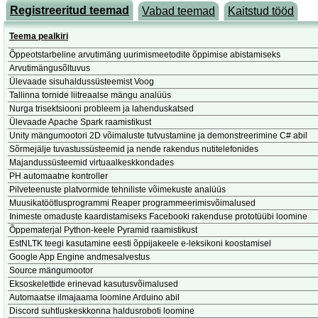
Registreeritud teemad
Vabad teemad
Kaitstud tööd
Teema pealkiri
Õppeotstarbeline arvutimäng uurimismeetodite õppimise abistamiseks
Arvutimängusõltuvus
Ülevaade sisuhaldussüsteemist Voog
Tallinna tornide liitreaalse mängu analüüs
Nurga trisektsiooni probleem ja lahenduskatsed
Ülevaade Apache Spark raamistikust
Unity mängumootori 2D võimaluste tutvustamine ja demonstreerimine C# abil
Sõrmejälje tuvastussüsteemid ja nende rakendus nutitelefonides
Majandussüsteemid virtuaalkeskkondades
PH automaatne kontroller
Pilveteenuste platvormide tehniliste võimekuste analüüs
Muusikatöötlusprogrammi Reaper programmeerimisvõimalused
Inimeste omaduste kaardistamiseks Facebooki rakenduse prototüübi loomine
Õppematerjal Python-keele Pyramid raamistikust
EstNLTK teegi kasutamine eesti õppijakeele e-leksikoni koostamisel
Google App Engine andmesalvestus
Source mängumootor
Eksoskelettide erinevad kasutusvõimalused
Automaatse ilmajaama loomine Arduino abil
Discord suhtluskeskkonna haldusroboti loomine