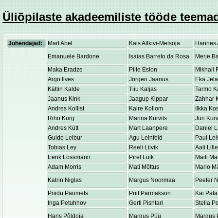
Üliõpilaste akadeemiliste tööde teemad
Juhendajad:
Mart Abel
Kais Allkivi-Metsoja
Hannes 
Emanuele Bardone
Isaias Barreto da Rosa
Merje Ba
Maka Eradze
Pille Eslon
Mikhail 
Argo Ilves
Jörgen Jaanus
Eka Jel
Kätlin Kalde
Tiiu Kaljas
Tarmo K
Jaanus Kink
Jaagup Kippar
Zahhar K
Andres Kollist
Kaire Kollom
Ilkka K
Riho Kurg
Marina Kurvits
Jüri Kurv
Andres Kütt
Mart Laanpere
Daniel 
Guido Leibur
Agu Leinfeld
Paul Lei
Tobias Ley
Reeli Liivik
Aali Lill
Eerik Lossmann
Piret Luik
Maili Ma
Adam Morris
Mati Mõttus
Mario M
Katrin Niglas
Margus Noormaa
Peeter 
Priidu Paomets
Priit Parmakson
Kai Pata
Inga Petuhhov
Gerti Pishtari
Stella P
Hans Põldoja
Margus Püü
Margus 