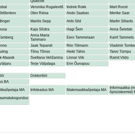
Quaicoe
obal
Veronika Rogalevitš
Indrek Rokk
Mart Roost
õbtšenkov
Olev Räisa
Ando Saabas
Merike Saar
tlinger
Marilis Sepp
Ants Sild
Martin Sillaots
ousa
Kaja Sõstra
Hagi Šein
Anna Šeletski
Anna Maria
 Tamberg
Eero Tammelaan
Kairit Tammets
Tammaro
enno
Jaak Tepandi
Riin Tillmann
Vladimir Tombe
uling
Tõnu Tõnso
Heiki Tähis
Taivo Türnpu
ik-Maasik
Svetlana Veližanina
Linnar Viik
Rainit Vildo
Väljaru
Terje Väljataga
Enn Õunapuu
töö
Doktoritöö
us BA
Informaatika (
tikaõpetaja MA
Infoteadus MA
Matemaatikaõpetaja MA
õpisüsteemid)
lraamatukogundus