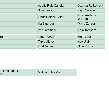
Adolfo Ruiz Calleja
Joanna Rutkowska
Siim Saare
Tago Sarapuu
Kristjan-Hans
Linda Helene Sillat
Sillmann
Ilja Šmorgun
Maria Zeltser
Priit Tammets
Kaja Tampere
rg
Tanel Toova
Rui Torres
Tarvo Ulejev
Avo Ulvik
Kristi Vinter
Sirje Virkus
multimeedium ja
Matemaatika MA
 MA