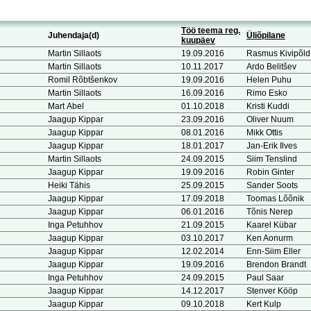
Töö teema reg.
Juhendaja(d)
Üliõpilane
kuupäev
Martin Sillaots
19.09.2016
Rasmus Kivipõld
Martin Sillaots
10.11.2017
Ardo Belitšev
Romil Rõbtšenkov
19.09.2016
Helen Puhu
Martin Sillaots
16.09.2016
Rimo Esko
Mart Abel
01.10.2018
Kristi Kuddi
Jaagup Kippar
23.09.2016
Oliver Nuum
Jaagup Kippar
08.01.2016
Mikk Ottis
Jaagup Kippar
18.01.2017
Jan-Erik Ilves
Martin Sillaots
24.09.2015
Siim Tenslind
Jaagup Kippar
19.09.2016
Robin Ginter
Heiki Tähis
25.09.2015
Sander Soots
Jaagup Kippar
17.09.2018
Toomas Lõõnik
Jaagup Kippar
06.01.2016
Tõnis Nerep
Inga Petuhhov
21.09.2015
Kaarel Kübar
Jaagup Kippar
03.10.2017
Ken Aonurm
Jaagup Kippar
12.02.2014
Enn-Siim Eller
Jaagup Kippar
19.09.2016
Brendon Brandt
Inga Petuhhov
24.09.2015
Paul Saar
Jaagup Kippar
14.12.2017
Stenver Kööp
Jaagup Kippar
09.10.2018
Kert Kulp