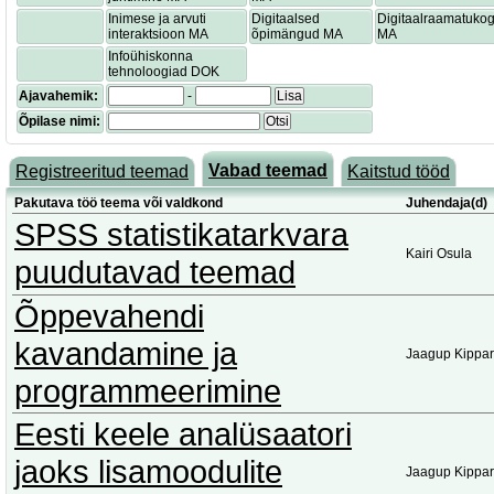
Inimese ja arvuti
Digitaalsed
Digitaalraamatuko
interaktsioon MA
õpimängud MA
MA
Infoühiskonna
tehnoloogiad DOK
Ajavahemik:
-
Lisa
Õpilase nimi:
Otsi
Vabad teemad
Registreeritud teemad
Kaitstud tööd
Pakutava töö teema või valdkond
Juhendaja(d)
SPSS statistikatarkvara
Kairi Osula
puudutavad teemad
Õppevahendi
kavandamine ja
Jaagup Kippar
programmeerimine
Eesti keele analüsaatori
jaoks lisamoodulite
Jaagup Kippar