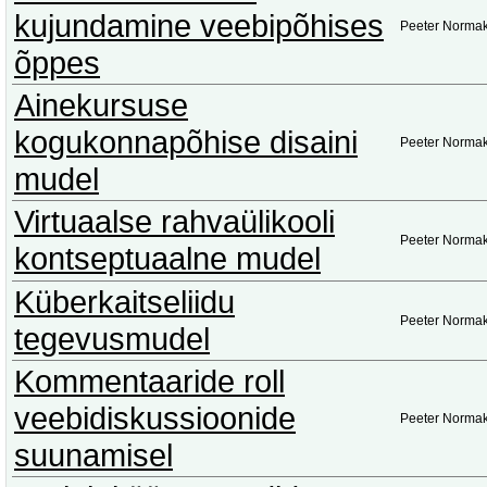
kujundamine veebipõhises
Peeter Norma
õppes
Ainekursuse
kogukonnapõhise disaini
Peeter Norma
mudel
Virtuaalse rahvaülikooli
Peeter Norma
kontseptuaalne mudel
Küberkaitseliidu
Peeter Norma
tegevusmudel
Kommentaaride roll
veebidiskussioonide
Peeter Norma
suunamisel