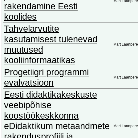
Mart Laanpere
rakendamine Eesti
koolides
Tahvelarvutite
kasutamisest tulenevad
Mart Laanpere
muutused
kooliinformaatikas
Progetiigri programmi
Mart Laanpere
evalvatsioon
Eesti didaktikakeskuste
veebipõhise
koostöökeskkonna
eDidaktikum metaandmete
Mart Laanpere
rakendusprofiili ja