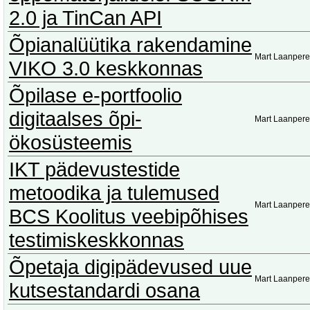
2.0 ja TinCan API
Õpianalüütika rakendamine
Mart Laanpere
VIKO 3.0 keskkonnas
Õpilase e-portfoolio
digitaalses õpi-
Mart Laanpere
ökosüsteemis
IKT pädevustestide
metoodika ja tulemused
Mart Laanpere
BCS Koolitus veebipõhises
testimiskeskkonnas
Õpetaja digipädevused uue
Mart Laanpere
kutsestandardi osana