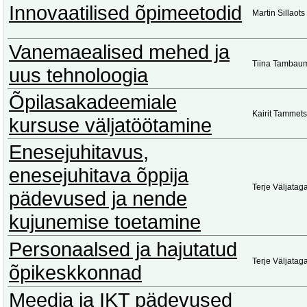
Innovaatilised õpimeetodid
Martin Sillaots
Vanemaealised mehed ja
Tiina Tambau
uus tehnoloogia
Õpilasakadeemiale
Kairit Tammets
kursuse väljatöötamine
Enesejuhitavus,
enesejuhitava õppija
Terje Väljatag
pädevused ja nende
kujunemise toetamine
Personaalsed ja hajutatud
Terje Väljatag
õpikeskkonnad
Meedia ja IKT pädevused