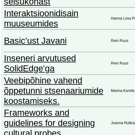
seisukohast
Interaktsioonidisain
Hanna-Liisa P
muuseumides
Basic'ust Javani
Rein Ruus
Inseneri arvutused
Rein Ruus
SolidEdge'ga
Veebipõhine vahend
õppetunni stsenaariumide
Marina Kurvits
koostamiseks.
Frameworks and
guidelines for designing
Joanna Rutko
cultural probes