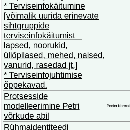
* Terviseinfokäitumine
[võimalik uurida erinevate
sihtgruppide
terviseinfokäitumist –
lapsed, noorukid,
üliõpilased, mehed, naised,
vanurid, rasedad jt.]
* Terviseinfojuhtimise
õppekavad.
Protsesside
modelleerimine Petri
Peeter Norma
võrkude abil
Rühmaidentiteedi