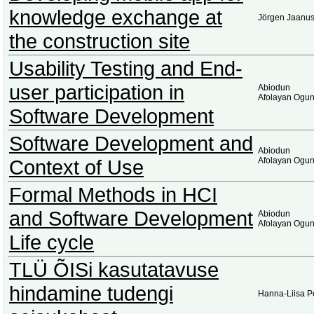
knowledge exchange at
Jörgen Jaanu
the construction site
Usability Testing and End-
user participation in
Abiodun
Afolayan Ogu
Software Development
Software Development and
Abiodun
Context of Use
Afolayan Ogu
Formal Methods in HCI
and Software Development
Abiodun
Afolayan Ogu
Life cycle
TLÜ ÕISi kasutatavuse
hindamine tudengi
Hanna-Liisa P