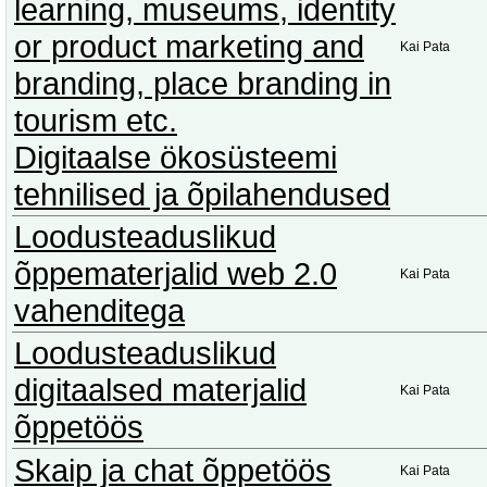
learning, museums, identity
or product marketing and
Kai Pata
branding, place branding in
tourism etc.
Digitaalse ökosüsteemi
tehnilised ja õpilahendused
Loodusteaduslikud
õppematerjalid web 2.0
Kai Pata
vahenditega
Loodusteaduslikud
digitaalsed materjalid
Kai Pata
õppetöös
Skaip ja chat õppetöös
Kai Pata