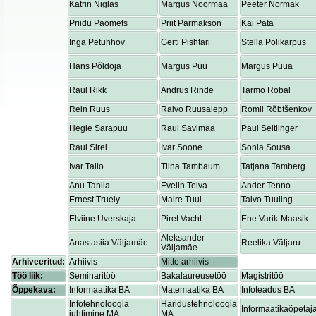
Katrin Niglas
Margus Noormaa
Peeter Normak
Priidu Paomets
Priit Parmakson
Kai Pata
Inga Petuhhov
Gerti Pishtari
Stella Polikarpus
Hans Põldoja
Margus Püü
Margus Püüa
Raul Rikk
Andrus Rinde
Tarmo Robal
Rein Ruus
Raivo Ruusalepp
Romil Rõbtšenkov
Hegle Sarapuu
Raul Savimaa
Paul Seitlinger
Raul Sirel
Ivar Soone
Sonia Sousa
Ivar Tallo
Tiina Tambaum
Tatjana Tamberg
Anu Tanila
Evelin Teiva
Ander Tenno
Ernest Truely
Maire Tuul
Taivo Tuuling
Elviine Uverskaja
Piret Vacht
Ene Varik-Maasik
Aleksander
Anastasiia Väljamäe
Reelika Väljaru
Väljamäe
Arhiveeritud:
Arhiivis
Mitte arhiivis
Töö liik:
Seminaritöö
Bakalaureusetöö
Magistritöö
Õppekava:
Informaatika BA
Matemaatika BA
Infoteadus BA
Infotehnoloogia
Haridustehnoloogia
Informaatikaõpetaj
juhtimine MA
MA