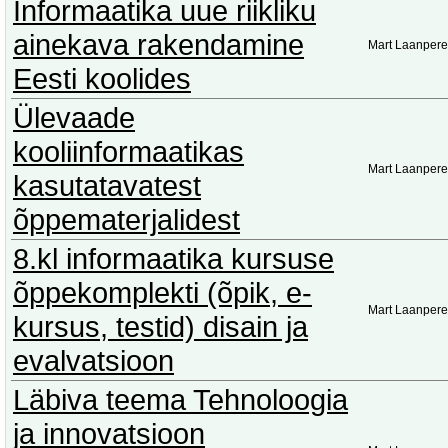
Informaatika uue riikliku
ainekava rakendamine
Mart Laanpere
Eesti koolides
Ülevaade
kooliinformaatikas
Mart Laanpere
kasutatavatest
õppematerjalidest
8.kl informaatika kursuse
õppekomplekti (õpik, e-
Mart Laanpere
kursus, testid) disain ja
evalvatsioon
Läbiva teema Tehnoloogia
ja innovatsioon