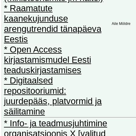
* Raamatute
kaanekujunduse
Aile Möldre
arengutrendid tänapäeva
Eestis
* Open Access
kirjastamismudel Eesti
teaduskirjastamises
* Digitaalsed
repositooriumid:
juurdepääs, platvormid ja
säilitamine
* Info- ja teadmusjuhtimine
organisatsioonis X [valitud