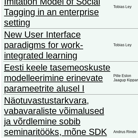
Imitation Model of Social
Tobias Ley
Tagging in an enterprise
setting
New User Interface
paradigms for work-
Tobias Ley
integrated learning
Eesti keele tasemeoskuste
modelleerimine erinevate
Pille Eslon
Jaagup Kippar
parameetrite alusel I
Näotuvastustarkvara,
vabavaraliste võimalused
ja võrdlemine sobib
seminaritööks, mõne SDK
Andrus Rinde