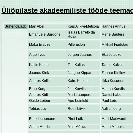
Üliõpilaste akadeemiliste tööde teemad
Juhendajad:
Mart Abel
Kais Allkivi-Metsoja
Hannes Annus
Isaias Barreto da
Emanuele Bardone
Merje Bauters
Rosa
Maka Eradze
Pille Eslon
Mikhail Fiadotau
Argo Ilves
Jörgen Jaanus
Eka Jeladze
Kätlin Kalde
Tiiu Kaljas
Tarmo Kalvet
Jaanus Kink
Jaagup Kippar
Zahhar Kirillov
Andres Kollist
Kaire Kollom
Ilkka Kosunen
Riho Kurg
Jüri Kurvits
Marina Kurvits
Andres Kütt
Mart Laanpere
Daniel Labo
Guido Leibur
Agu Leinfeld
Paul Leis
Tobias Ley
Reeli Liivik
Aali Lilleorg
Eerik Lossmann
Piret Luik
Maili Markvardt
Adam Morris
Mati Mõttus
Mario Mäeots