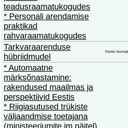
teadusraamatukogudes
* Personali arendamise
praktikad
rahvaraamatukogudes
Tarkvaraarenduse
Peeter Norma
hübriidmudel
* Automaatne
märksõnastamine:
rakendused maailmas ja
perspektiivid Eestis
* Riigiasutused trükiste
väljaandmise toetajana
(ministeeriumite jm näitel)