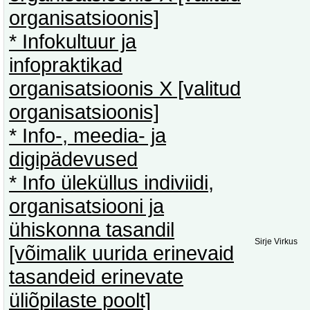
organisatsioonis]
* Infokultuur ja
infopraktikad
organisatsioonis X [valitud
organisatsioonis]
* Info-, meedia- ja
digipädevused
* Info üleküllus indiviidi,
organisatsiooni ja
ühiskonna tasandil
Sirje Virkus
[võimalik uurida erinevaid
tasandeid erinevate
üliõpilaste poolt]