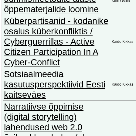
Kairi Osula
õppematerjalide loomine
Küberpartisanid - kodanike
osalus küberkonfliktis /
Cyberguerrillas - Active
Kaido Kikkas
Citizen Participation In A
Cyber-Conflict
Sotsiaalmeedia
kasutusperspektiivid Eesti
Kaido Kikkas
kaitseväes
Narratiivse õppimise
(digital storytelling)
lahendused web 2.0