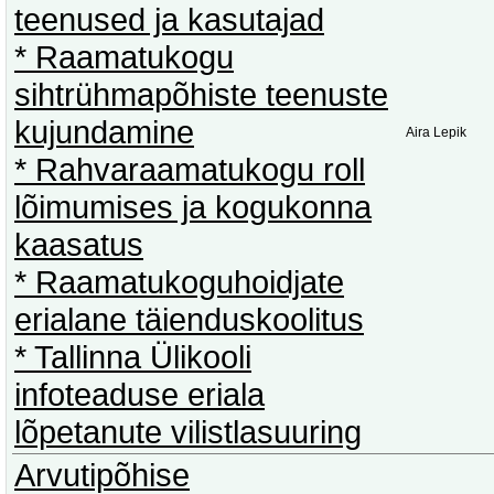
teenused ja kasutajad
* Raamatukogu
sihtrühmapõhiste teenuste
kujundamine
Aira Lepik
* Rahvaraamatukogu roll
lõimumises ja kogukonna
kaasatus
* Raamatukoguhoidjate
erialane täienduskoolitus
* Tallinna Ülikooli
infoteaduse eriala
lõpetanute vilistlasuuring
Arvutipõhise