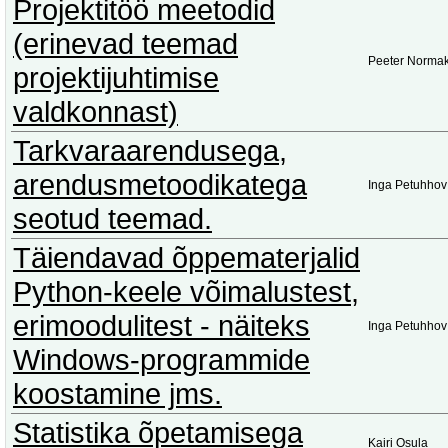
Projektitöö meetodid
(erinevad teemad
Peeter Norma
projektijuhtimise
valdkonnast)
Tarkvaraarendusega,
arendusmetoodikatega
Inga Petuhhov
seotud teemad.
Täiendavad õppematerjalid
Python-keele võimalustest,
erimoodulitest - näiteks
Inga Petuhhov
Windows-programmide
koostamine jms.
Statistika õpetamisega
Kairi Osula