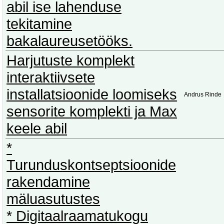
abil ise lahenduse
tekitamine
bakalaureusetööks.
Harjutuste komplekt
interaktiivsete
installatsioonide loomiseks
Andrus Rinde
sensorite komplekti ja Max
keele abil
*
Turunduskontseptsioonide
rakendamine
mäluasutustes
* Digitaalraamatukogu