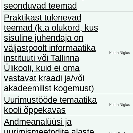
seonduvad teemad
Praktikast tulenevad
teemad (k.a olukord, kus
sisuline juhendaja on
väljastpoolt informaatika
Katrin Niglas
instituuti või Tallinna
Ülikooli, kuid ei oma
vastavat kraadi ja/või
akadeemilist kogemust)
Uurimustööde temaatika
Katrin Niglas
kooli õppekavas
Andmeanalüüsi ja
uurimismeetodite alaste