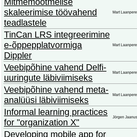
Mitmemõõtmelise
skaleerimise töövahend
Mart Laanpere
teadlastele
TinCan LRS integreerimine
e-õppepplatvormiga
Mart Laanpere
Dippler
Veebipõhine vahend Delfi-
Mart Laanpere
uuringute läbiviimiseks
Veebipõhine vahend meta-
Mart Laanpere
analüüsi läbiviimiseks
Informal learning practices
Jörgen Jaanu
for "organization X"
Developing mobile app for