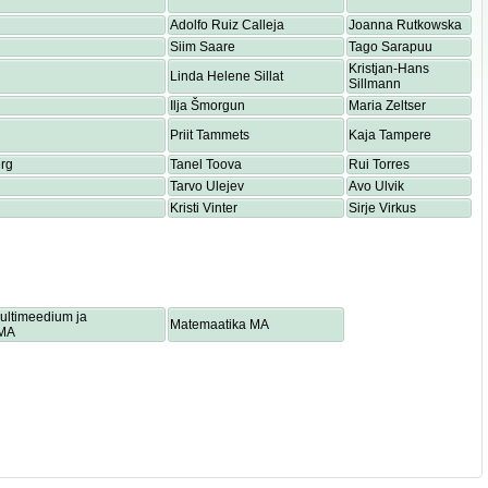
Adolfo Ruiz Calleja
Joanna Rutkowska
Siim Saare
Tago Sarapuu
Kristjan-Hans
Linda Helene Sillat
Sillmann
Ilja Šmorgun
Maria Zeltser
Priit Tammets
Kaja Tampere
rg
Tanel Toova
Rui Torres
Tarvo Ulejev
Avo Ulvik
Kristi Vinter
Sirje Virkus
multimeedium ja
Matemaatika MA
 MA