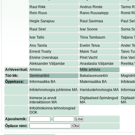
Raul Rikk
Andrus Rinde
Tarmo R
Rein Ruus
Raivo Ruusalepp
Romil R
Hegle Sarapuu
Raul Savimaa
Paul Sei
Raul Sirel
Ivar Soone
Sonia S
Ivar Tallo
Tiina Tambaum
Tatjana
Anu Tanila
Evelin Teiva
Ander T
Ernest Truely
Maire Tuul
Taivo Tu
Elviine Uverskaja
Piret Vacht
Ene Var
Aleksander Väljamäe
Anastasiia Väljamäe
Reelika 
Arhiveeritud:
Arhiivis
Mitte arhiivis
Töö liik:
Seminaritöö
Bakalaureusetöö
Magistri
Õppekava:
Informaatika BA
Matemaatika BA
Infotead
Infotehnoloogia juhtimine MA
Haridustehnoloogia MA
Informaa
Inimese ja arvuti
Digitaalsed õpimängud
Digitaa
interaktsioon MA
MA
MA
Infoühiskonna tehnoloogiad
DOK
Ajavahemik:
-
Lisa
Õpilase nimi:
Otsi