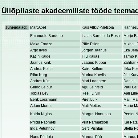
Üliõpilaste akadeemiliste tööde teemad
Juhendajad:
Mart Abel
Kais Allkivi-Metsoja
Hannes 
Emanuele Bardone
Isaias Barreto da Rosa
Merje Ba
Maka Eradze
Pille Eslon
Mikhail 
Argo Ilves
Jörgen Jaanus
Eka Jel
Kätlin Kalde
Tiiu Kaljas
Tarmo K
Jaanus Kink
Jaagup Kippar
Zahhar K
Andres Kollist
Kaire Kollom
Ilkka K
Riho Kurg
Marina Kurvits
Jüri Kurv
Andres Kütt
Mart Laanpere
Daniel 
Guido Leibur
Agu Leinfeld
Paul Lei
Tobias Ley
Reeli Liivik
Aali Lill
Eerik Lossmann
Piret Luik
Maili Ma
Adam Morris
Mati Mõttus
Mario M
Katrin Niglas
Margus Noormaa
Peeter 
Priidu Paomets
Priit Parmakson
Kai Pata
Inga Petuhhov
Gerti Pishtari
Stella P
Hans Põldoja
Margus Püü
Margus 