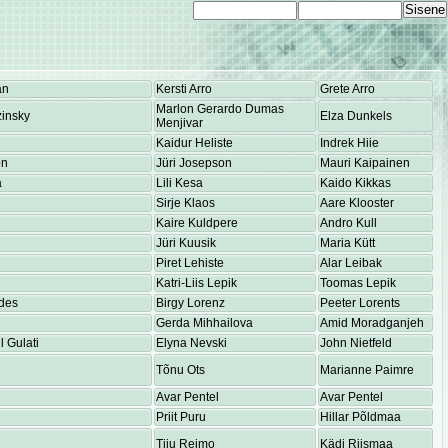
an
Kersti Arro
Grete Arro
Marlon Gerardo Dumas
insky
Elza Dunkels
Menjivar
Kaidur Heliste
Indrek Hiie
on
Jüri Josepson
Mauri Kaipainen
a
Lili Kesa
Kaido Kikkas
Sirje Klaos
Aare Klooster
Kaire Kuldpere
Andro Kull
Jüri Kuusik
Maria Kütt
Piret Lehiste
Alar Leibak
Katri-Liis Lepik
Toomas Lepik
des
Birgy Lorenz
Peeter Lorents
Gerda Mihhailova
Amid Moradganjeh
 Gulati
Elyna Nevski
John Nietfeld
Tõnu Ots
Marianne Paimre
Avar Pentel
Avar Pentel
Priit Puru
Hillar Põldmaa
Tiiu Reimo
Kädi Riismaa