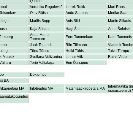
Quaicoe
obal
Veronika Rogalevitš
Indrek Rokk
Mart Roost
õbtšenkov
Olev Räisa
Ando Saabas
Merike Saar
tlinger
Marilis Sepp
Ants Sild
Martin Sillaots
ousa
Kaja Sõstra
Hagi Šein
Anna Šeletski
Anna Maria
 Tamberg
Eero Tammelaan
Kairit Tammets
Tammaro
enno
Jaak Tepandi
Riin Tillmann
Vladimir Tombe
uling
Tõnu Tõnso
Heiki Tähis
Taivo Türnpu
ik-Maasik
Svetlana Veližanina
Linnar Viik
Rainit Vildo
Väljaru
Terje Väljataga
Enn Õunapuu
töö
Doktoritöö
us BA
Informaatika (
tikaõpetaja MA
Infoteadus MA
Matemaatikaõpetaja MA
õpisüsteemid)
lraamatukogundus