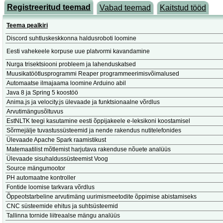
Registreeritud teemad
Vabad teemad
Kaitstud tööd
Teema pealkiri
Discord suhtluskeskkonna haldusroboti loomine
Eesti vahekeele korpuse uue platvormi kavandamine
Nurga trisektsiooni probleem ja lahenduskatsed
Muusikatöötlusprogrammi Reaper programmeerimisvõimalused
Automaatse ilmajaama loomine Arduino abil
Java 8 ja Spring 5 koostöö
Anima.js ja velocity.js ülevaade ja funktsionaalne võrdlus
Arvutimängusõltuvus
EstNLTK teegi kasutamine eesti õppijakeele e-leksikoni koostamisel
Sõrmejälje tuvastussüsteemid ja nende rakendus nutitelefonides
Ülevaade Apache Spark raamistikust
Matemaatilist mõtlemist harjutava rakenduse nõuete analüüs
Ülevaade sisuhaldussüsteemist Voog
Source mängumootor
PH automaatne kontroller
Fontide loomise tarkvara võrdlus
Õppeotstarbeline arvutimäng uurimismeetodite õppimise abistamiseks
CNC süsteemide ehitus ja suhtsüsteemid
Tallinna tornide liitreaalse mängu analüüs