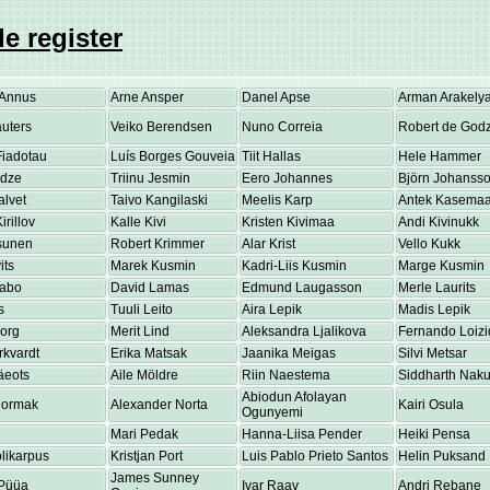
e register
Annus
Arne Ansper
Danel Apse
Arman Arakely
uters
Veiko Berendsen
Nuno Correia
Robert de Godz
Fiadotau
Luís Borges Gouveia
Tiit Hallas
Hele Hammer
adze
Triinu Jesmin
Eero Johannes
Björn Johanss
alvet
Taivo Kangilaski
Meelis Karp
Antek Kasema
irillov
Kalle Kivi
Kristen Kivimaa
Andi Kivinukk
osunen
Robert Krimmer
Alar Krist
Vello Kukk
its
Marek Kusmin
Kadri-Liis Kusmin
Marge Kusmin
Labo
David Lamas
Edmund Laugasson
Merle Laurits
s
Tuuli Leito
Aira Lepik
Madis Lepik
eorg
Merit Lind
Aleksandra Ljalikova
Fernando Loizi
rkvardt
Erika Matsak
Jaanika Meigas
Silvi Metsar
äeots
Aile Möldre
Riin Naestema
Siddharth Nakul
Abiodun Afolayan
Normak
Alexander Norta
Kairi Osula
Ogunyemi
Mari Pedak
Hanna-Liisa Pender
Heiki Pensa
olikarpus
Kristjan Port
Luis Pablo Prieto Santos
Helin Puksand
James Sunney
Püüa
Ivar Raav
Andri Rebane