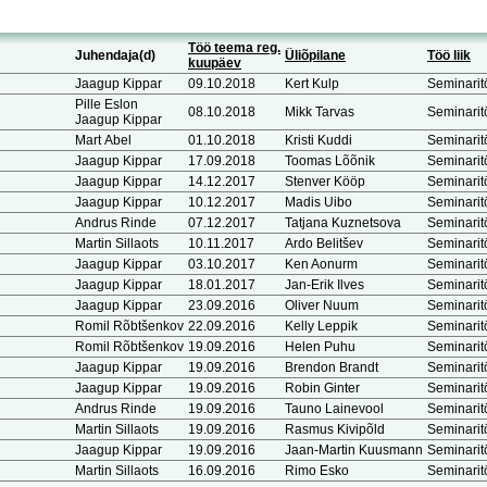
Töö teema reg.
Juhendaja(d)
Üliõpilane
Töö liik
kuupäev
Jaagup Kippar
09.10.2018
Kert Kulp
Seminarit
Pille Eslon
08.10.2018
Mikk Tarvas
Seminarit
Jaagup Kippar
Mart Abel
01.10.2018
Kristi Kuddi
Seminarit
Jaagup Kippar
17.09.2018
Toomas Lõõnik
Seminarit
Jaagup Kippar
14.12.2017
Stenver Kööp
Seminarit
Jaagup Kippar
10.12.2017
Madis Uibo
Seminarit
Andrus Rinde
07.12.2017
Tatjana Kuznetsova
Seminarit
Martin Sillaots
10.11.2017
Ardo Belitšev
Seminarit
Jaagup Kippar
03.10.2017
Ken Aonurm
Seminarit
Jaagup Kippar
18.01.2017
Jan-Erik Ilves
Seminarit
Jaagup Kippar
23.09.2016
Oliver Nuum
Seminarit
Romil Rõbtšenkov
22.09.2016
Kelly Leppik
Seminarit
Romil Rõbtšenkov
19.09.2016
Helen Puhu
Seminarit
Jaagup Kippar
19.09.2016
Brendon Brandt
Seminarit
Jaagup Kippar
19.09.2016
Robin Ginter
Seminarit
Andrus Rinde
19.09.2016
Tauno Lainevool
Seminarit
Martin Sillaots
19.09.2016
Rasmus Kivipõld
Seminarit
Jaagup Kippar
19.09.2016
Jaan-Martin Kuusmann
Seminarit
Martin Sillaots
16.09.2016
Rimo Esko
Seminarit