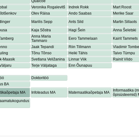
Quaicoe
obal
Veronika Rogalevitš
Indrek Rokk
Mart Roost
õbtšenkov
Olev Räisa
Ando Saabas
Merike Saar
tlinger
Marilis Sepp
Ants Sild
Martin Sillaots
ousa
Kaja Sõstra
Hagi Šein
Anna Šeletski
Anna Maria
 Tamberg
Eero Tammelaan
Kairit Tammets
Tammaro
enno
Jaak Tepandi
Riin Tillmann
Vladimir Tombe
uling
Tõnu Tõnso
Heiki Tähis
Taivo Türnpu
ik-Maasik
Svetlana Veližanina
Linnar Viik
Rainit Vildo
Väljaru
Terje Väljataga
Enn Õunapuu
töö
Doktoritöö
us BA
Informaatika (
tikaõpetaja MA
Infoteadus MA
Matemaatikaõpetaja MA
õpisüsteemid)
lraamatukogundus