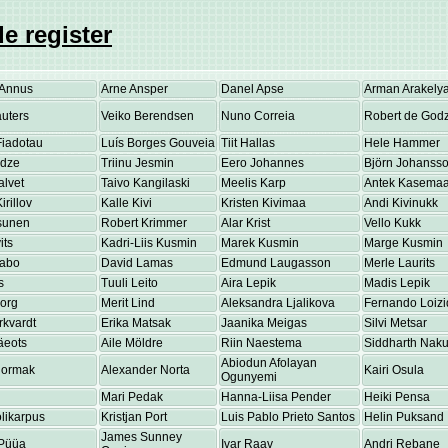
e register
Annus
Arne Ansper
Danel Apse
Arman Arakely
uters
Veiko Berendsen
Nuno Correia
Robert de Godz
Fiadotau
Luís Borges Gouveia
Tiit Hallas
Hele Hammer
adze
Triinu Jesmin
Eero Johannes
Björn Johanss
alvet
Taivo Kangilaski
Meelis Karp
Antek Kasema
irillov
Kalle Kivi
Kristen Kivimaa
Andi Kivinukk
osunen
Robert Krimmer
Alar Krist
Vello Kukk
its
Kadri-Liis Kusmin
Marek Kusmin
Marge Kusmin
Labo
David Lamas
Edmund Laugasson
Merle Laurits
s
Tuuli Leito
Aira Lepik
Madis Lepik
eorg
Merit Lind
Aleksandra Ljalikova
Fernando Loizi
rkvardt
Erika Matsak
Jaanika Meigas
Silvi Metsar
äeots
Aile Möldre
Riin Naestema
Siddharth Nakul
Abiodun Afolayan
Normak
Alexander Norta
Kairi Osula
Ogunyemi
Mari Pedak
Hanna-Liisa Pender
Heiki Pensa
olikarpus
Kristjan Port
Luis Pablo Prieto Santos
Helin Puksand
James Sunney
Püüa
Ivar Raav
Andri Rebane