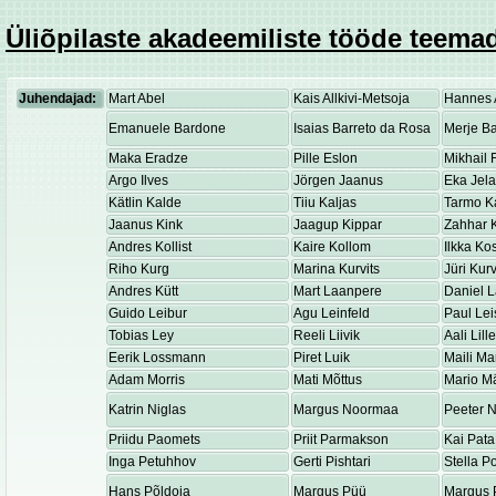
Üliõpilaste akadeemiliste tööde teemad
Juhendajad:
Mart Abel
Kais Allkivi-Metsoja
Hannes 
Emanuele Bardone
Isaias Barreto da Rosa
Merje Ba
Maka Eradze
Pille Eslon
Mikhail 
Argo Ilves
Jörgen Jaanus
Eka Jel
Kätlin Kalde
Tiiu Kaljas
Tarmo K
Jaanus Kink
Jaagup Kippar
Zahhar K
Andres Kollist
Kaire Kollom
Ilkka K
Riho Kurg
Marina Kurvits
Jüri Kurv
Andres Kütt
Mart Laanpere
Daniel 
Guido Leibur
Agu Leinfeld
Paul Lei
Tobias Ley
Reeli Liivik
Aali Lill
Eerik Lossmann
Piret Luik
Maili Ma
Adam Morris
Mati Mõttus
Mario M
Katrin Niglas
Margus Noormaa
Peeter 
Priidu Paomets
Priit Parmakson
Kai Pata
Inga Petuhhov
Gerti Pishtari
Stella P
Hans Põldoja
Margus Püü
Margus 