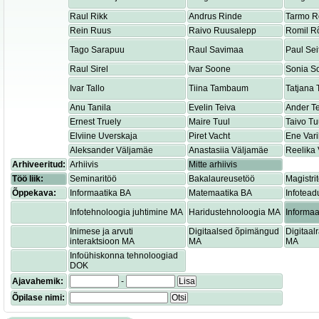
Raul Rikk
Andrus Rinde
Tarmo R
Rein Ruus
Raivo Ruusalepp
Romil R
Tago Sarapuu
Raul Savimaa
Paul Sei
Raul Sirel
Ivar Soone
Sonia S
Ivar Tallo
Tiina Tambaum
Tatjana
Anu Tanila
Evelin Teiva
Ander T
Ernest Truely
Maire Tuul
Taivo Tu
Elviine Uverskaja
Piret Vacht
Ene Var
Aleksander Väljamäe
Anastasiia Väljamäe
Reelika 
Arhiveeritud:
Arhiivis
Mitte arhiivis
Töö liik:
Seminaritöö
Bakalaureusetöö
Magistri
Õppekava:
Informaatika BA
Matemaatika BA
Infotead
Infotehnoloogia juhtimine MA
Haridustehnoloogia MA
Informaa
Inimese ja arvuti
Digitaalsed õpimängud
Digitaa
interaktsioon MA
MA
MA
Infoühiskonna tehnoloogiad
DOK
Ajavahemik:
-
Lisa
Õpilase nimi:
Otsi