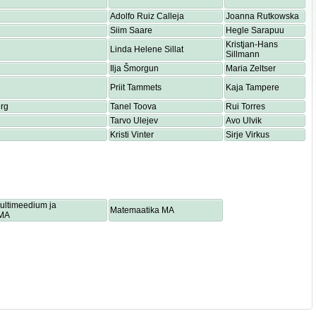
Adolfo Ruiz Calleja
Joanna Rutkowska
Siim Saare
Hegle Sarapuu
Kristjan-Hans
Linda Helene Sillat
Sillmann
Ilja Šmorgun
Maria Zeltser
Priit Tammets
Kaja Tampere
rg
Tanel Toova
Rui Torres
Tarvo Ulejev
Avo Ulvik
Kristi Vinter
Sirje Virkus
multimeedium ja
Matemaatika MA
 MA