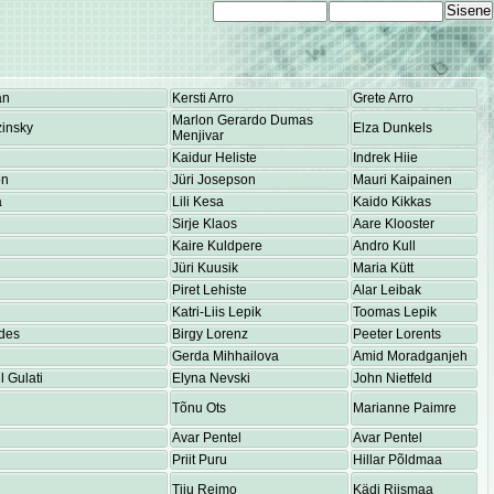
an
Kersti Arro
Grete Arro
Marlon Gerardo Dumas
insky
Elza Dunkels
Menjivar
Kaidur Heliste
Indrek Hiie
on
Jüri Josepson
Mauri Kaipainen
a
Lili Kesa
Kaido Kikkas
Sirje Klaos
Aare Klooster
Kaire Kuldpere
Andro Kull
Jüri Kuusik
Maria Kütt
Piret Lehiste
Alar Leibak
Katri-Liis Lepik
Toomas Lepik
des
Birgy Lorenz
Peeter Lorents
Gerda Mihhailova
Amid Moradganjeh
 Gulati
Elyna Nevski
John Nietfeld
Tõnu Ots
Marianne Paimre
Avar Pentel
Avar Pentel
Priit Puru
Hillar Põldmaa
Tiiu Reimo
Kädi Riismaa