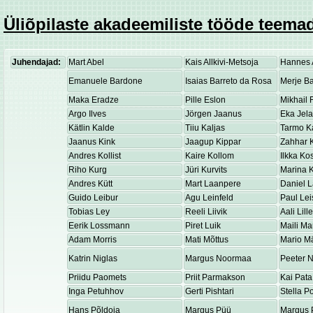
Üliõpilaste akadeemiliste tööde teemad
Juhendajad:
Mart Abel
Kais Allkivi-Metsoja
Hannes 
Emanuele Bardone
Isaias Barreto da Rosa
Merje Ba
Maka Eradze
Pille Eslon
Mikhail 
Argo Ilves
Jörgen Jaanus
Eka Jel
Kätlin Kalde
Tiiu Kaljas
Tarmo K
Jaanus Kink
Jaagup Kippar
Zahhar K
Andres Kollist
Kaire Kollom
Ilkka K
Riho Kurg
Jüri Kurvits
Marina K
Andres Kütt
Mart Laanpere
Daniel 
Guido Leibur
Agu Leinfeld
Paul Lei
Tobias Ley
Reeli Liivik
Aali Lill
Eerik Lossmann
Piret Luik
Maili Ma
Adam Morris
Mati Mõttus
Mario M
Katrin Niglas
Margus Noormaa
Peeter 
Priidu Paomets
Priit Parmakson
Kai Pata
Inga Petuhhov
Gerti Pishtari
Stella P
Hans Põldoja
Margus Püü
Margus 