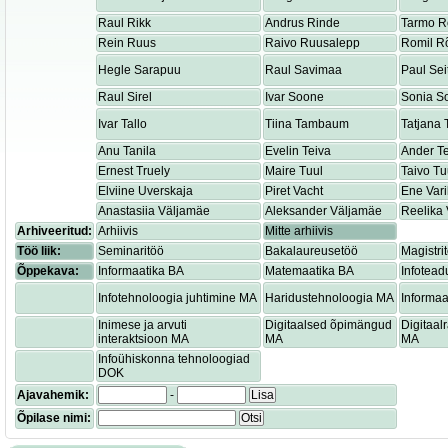
Raul Rikk
Andrus Rinde
Tarmo R
Rein Ruus
Raivo Ruusalepp
Romil R
Hegle Sarapuu
Raul Savimaa
Paul Sei
Raul Sirel
Ivar Soone
Sonia S
Ivar Tallo
Tiina Tambaum
Tatjana
Anu Tanila
Evelin Teiva
Ander T
Ernest Truely
Maire Tuul
Taivo Tu
Elviine Uverskaja
Piret Vacht
Ene Var
Anastasiia Väljamäe
Aleksander Väljamäe
Reelika 
Arhiveeritud:
Arhiivis
Mitte arhiivis
Töö liik:
Seminaritöö
Bakalaureusetöö
Magistri
Õppekava:
Informaatika BA
Matemaatika BA
Infotead
Infotehnoloogia juhtimine MA
Haridustehnoloogia MA
Informaa
Inimese ja arvuti
Digitaalsed õpimängud
Digitaa
interaktsioon MA
MA
MA
Infoühiskonna tehnoloogiad
DOK
Ajavahemik:
-
Lisa
Õpilase nimi:
Otsi