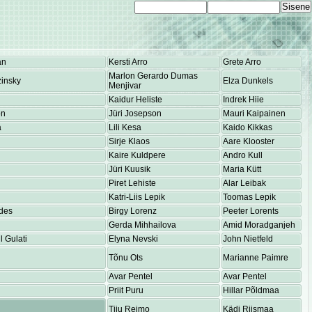
an
Kersti Arro
Grete Arro
Marlon Gerardo Dumas
insky
Elza Dunkels
Menjivar
Kaidur Heliste
Indrek Hiie
on
Jüri Josepson
Mauri Kaipainen
a
Lili Kesa
Kaido Kikkas
Sirje Klaos
Aare Klooster
Kaire Kuldpere
Andro Kull
Jüri Kuusik
Maria Kütt
Piret Lehiste
Alar Leibak
Katri-Liis Lepik
Toomas Lepik
des
Birgy Lorenz
Peeter Lorents
Gerda Mihhailova
Amid Moradganjeh
 Gulati
Elyna Nevski
John Nietfeld
Tõnu Ots
Marianne Paimre
Avar Pentel
Avar Pentel
Priit Puru
Hillar Põldmaa
Tiiu Reimo
Kädi Riismaa