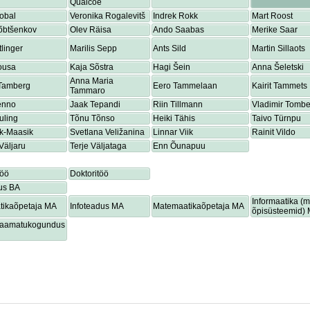
Quaicoe
obal
Veronika Rogalevitš
Indrek Rokk
Mart Roost
õbtšenkov
Olev Räisa
Ando Saabas
Merike Saar
tlinger
Marilis Sepp
Ants Sild
Martin Sillaots
ousa
Kaja Sõstra
Hagi Šein
Anna Šeletski
Anna Maria
 Tamberg
Eero Tammelaan
Kairit Tammets
Tammaro
enno
Jaak Tepandi
Riin Tillmann
Vladimir Tombe
uling
Tõnu Tõnso
Heiki Tähis
Taivo Türnpu
ik-Maasik
Svetlana Veližanina
Linnar Viik
Rainit Vildo
Väljaru
Terje Väljataga
Enn Õunapuu
töö
Doktoritöö
us BA
Informaatika (
tikaõpetaja MA
Infoteadus MA
Matemaatikaõpetaja MA
õpisüsteemid)
lraamatukogundus