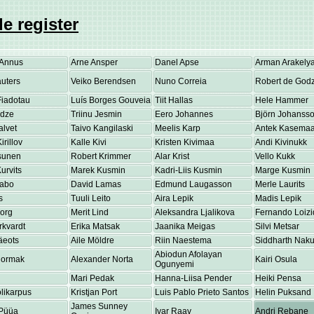
e register
Annus
Arne Ansper
Danel Apse
Arman Arakely
uters
Veiko Berendsen
Nuno Correia
Robert de Godz
Fiadotau
Luís Borges Gouveia
Tiit Hallas
Hele Hammer
adze
Triinu Jesmin
Eero Johannes
Björn Johanss
alvet
Taivo Kangilaski
Meelis Karp
Antek Kasema
irillov
Kalle Kivi
Kristen Kivimaa
Andi Kivinukk
osunen
Robert Krimmer
Alar Krist
Vello Kukk
urvits
Marek Kusmin
Kadri-Liis Kusmin
Marge Kusmin
Labo
David Lamas
Edmund Laugasson
Merle Laurits
s
Tuuli Leito
Aira Lepik
Madis Lepik
eorg
Merit Lind
Aleksandra Ljalikova
Fernando Loizi
rkvardt
Erika Matsak
Jaanika Meigas
Silvi Metsar
äeots
Aile Möldre
Riin Naestema
Siddharth Nakul
Abiodun Afolayan
Normak
Alexander Norta
Kairi Osula
Ogunyemi
Mari Pedak
Hanna-Liisa Pender
Heiki Pensa
olikarpus
Kristjan Port
Luis Pablo Prieto Santos
Helin Puksand
James Sunney
Püüa
Ivar Raav
Andri Rebane