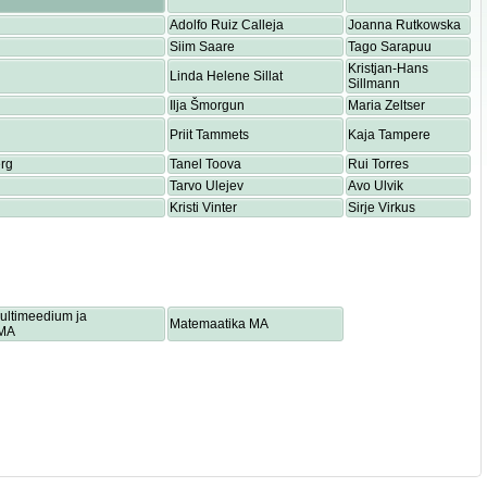
Adolfo Ruiz Calleja
Joanna Rutkowska
Siim Saare
Tago Sarapuu
Kristjan-Hans
Linda Helene Sillat
Sillmann
Ilja Šmorgun
Maria Zeltser
Priit Tammets
Kaja Tampere
rg
Tanel Toova
Rui Torres
Tarvo Ulejev
Avo Ulvik
Kristi Vinter
Sirje Virkus
multimeedium ja
Matemaatika MA
 MA