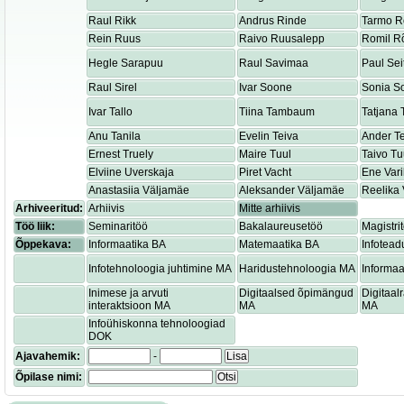
Raul Rikk
Andrus Rinde
Tarmo R
Rein Ruus
Raivo Ruusalepp
Romil R
Hegle Sarapuu
Raul Savimaa
Paul Sei
Raul Sirel
Ivar Soone
Sonia S
Ivar Tallo
Tiina Tambaum
Tatjana
Anu Tanila
Evelin Teiva
Ander T
Ernest Truely
Maire Tuul
Taivo Tu
Elviine Uverskaja
Piret Vacht
Ene Var
Anastasiia Väljamäe
Aleksander Väljamäe
Reelika 
Arhiveeritud:
Arhiivis
Mitte arhiivis
Töö liik:
Seminaritöö
Bakalaureusetöö
Magistri
Õppekava:
Informaatika BA
Matemaatika BA
Infotead
Infotehnoloogia juhtimine MA
Haridustehnoloogia MA
Informaa
Inimese ja arvuti
Digitaalsed õpimängud
Digitaa
interaktsioon MA
MA
MA
Infoühiskonna tehnoloogiad
DOK
Ajavahemik:
-
Lisa
Õpilase nimi:
Otsi