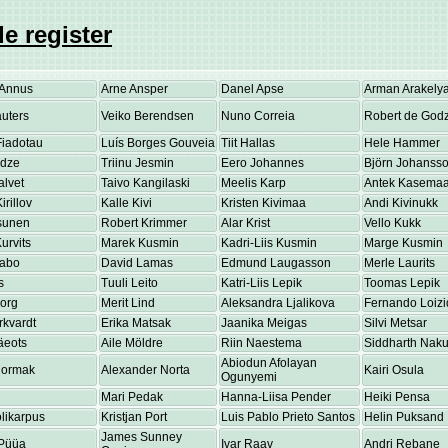
e register
Annus
Arne Ansper
Danel Apse
Arman Arakely
uters
Veiko Berendsen
Nuno Correia
Robert de Godz
Fiadotau
Luís Borges Gouveia
Tiit Hallas
Hele Hammer
adze
Triinu Jesmin
Eero Johannes
Björn Johanss
alvet
Taivo Kangilaski
Meelis Karp
Antek Kasema
irillov
Kalle Kivi
Kristen Kivimaa
Andi Kivinukk
osunen
Robert Krimmer
Alar Krist
Vello Kukk
urvits
Marek Kusmin
Kadri-Liis Kusmin
Marge Kusmin
Labo
David Lamas
Edmund Laugasson
Merle Laurits
s
Tuuli Leito
Katri-Liis Lepik
Toomas Lepik
eorg
Merit Lind
Aleksandra Ljalikova
Fernando Loizi
rkvardt
Erika Matsak
Jaanika Meigas
Silvi Metsar
äeots
Aile Möldre
Riin Naestema
Siddharth Nakul
Abiodun Afolayan
Normak
Alexander Norta
Kairi Osula
Ogunyemi
Mari Pedak
Hanna-Liisa Pender
Heiki Pensa
olikarpus
Kristjan Port
Luis Pablo Prieto Santos
Helin Puksand
James Sunney
Püüa
Ivar Raav
Andri Rebane