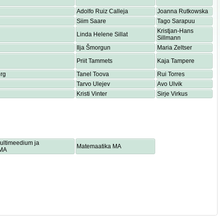
Adolfo Ruiz Calleja
Joanna Rutkowska
Siim Saare
Tago Sarapuu
Kristjan-Hans
Linda Helene Sillat
Sillmann
Ilja Šmorgun
Maria Zeltser
Priit Tammets
Kaja Tampere
rg
Tanel Toova
Rui Torres
Tarvo Ulejev
Avo Ulvik
Kristi Vinter
Sirje Virkus
multimeedium ja
Matemaatika MA
 MA