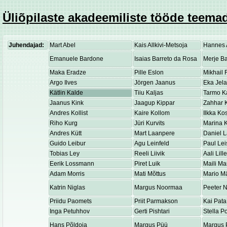
Üliõpilaste akadeemiliste tööde teemad
Juhendajad:
Mart Abel
Kais Allkivi-Metsoja
Hannes 
Emanuele Bardone
Isaias Barreto da Rosa
Merje Ba
Maka Eradze
Pille Eslon
Mikhail 
Argo Ilves
Jörgen Jaanus
Eka Jel
Kätlin Kalde
Tiiu Kaljas
Tarmo K
Jaanus Kink
Jaagup Kippar
Zahhar K
Andres Kollist
Kaire Kollom
Ilkka K
Riho Kurg
Jüri Kurvits
Marina K
Andres Kütt
Mart Laanpere
Daniel 
Guido Leibur
Agu Leinfeld
Paul Lei
Tobias Ley
Reeli Liivik
Aali Lill
Eerik Lossmann
Piret Luik
Maili Ma
Adam Morris
Mati Mõttus
Mario M
Katrin Niglas
Margus Noormaa
Peeter 
Priidu Paomets
Priit Parmakson
Kai Pata
Inga Petuhhov
Gerti Pishtari
Stella P
Hans Põldoja
Margus Püü
Margus 