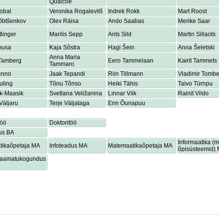
Quaicoe
obal
Veronika Rogalevitš
Indrek Rokk
Mart Roost
õbtšenkov
Olev Räisa
Ando Saabas
Merike Saar
tlinger
Marilis Sepp
Ants Sild
Martin Sillaots
ousa
Kaja Sõstra
Hagi Šein
Anna Šeletski
Anna Maria
 Tamberg
Eero Tammelaan
Kairit Tammets
Tammaro
enno
Jaak Tepandi
Riin Tillmann
Vladimir Tombe
uling
Tõnu Tõnso
Heiki Tähis
Taivo Türnpu
ik-Maasik
Svetlana Veližanina
Linnar Viik
Rainit Vildo
Väljaru
Terje Väljataga
Enn Õunapuu
töö
Doktoritöö
us BA
Informaatika (
tikaõpetaja MA
Infoteadus MA
Matemaatikaõpetaja MA
õpisüsteemid)
lraamatukogundus