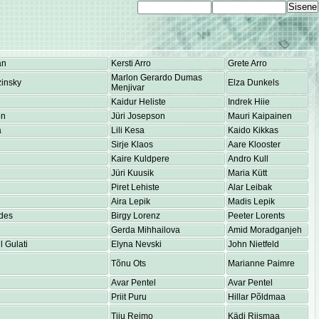
an
Kersti Arro
Grete Arro
Marlon Gerardo Dumas
insky
Elza Dunkels
Menjivar
Kaidur Heliste
Indrek Hiie
on
Jüri Josepson
Mauri Kaipainen
a
Lili Kesa
Kaido Kikkas
Sirje Klaos
Aare Klooster
Kaire Kuldpere
Andro Kull
Jüri Kuusik
Maria Kütt
Piret Lehiste
Alar Leibak
Aira Lepik
Madis Lepik
des
Birgy Lorenz
Peeter Lorents
Gerda Mihhailova
Amid Moradganjeh
 Gulati
Elyna Nevski
John Nietfeld
Tõnu Ots
Marianne Paimre
Avar Pentel
Avar Pentel
Priit Puru
Hillar Põldmaa
Tiiu Reimo
Kädi Riismaa