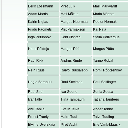
Eerik Lossmann
Piret Luik
Maili Markvardt
Adam Morris
Mati Mõttus
Mario Mäeots
Katrin Niglas
Margus Noormaa
Peeter Normak
Priidu Paomets
Priit Parmakson
Kai Pata
Inga Petuhhov
Gerti Pishtari
Stella Polikarpus
Hans Põldoja
Margus Püü
Margus Püüa
Raul Rikk
Andrus Rinde
Tarmo Robal
Rein Ruus
Raivo Ruusalepp
Romil Rõbtšenkov
Hegle Sarapuu
Raul Savimaa
Paul Seitlinger
Raul Sirel
Ivar Soone
Sonia Sousa
Ivar Tallo
Tiina Tambaum
Tatjana Tamberg
Anu Tanila
Evelin Teiva
Ander Tenno
Ernest Truely
Maire Tuul
Taivo Tuuling
Elviine Uverskaja
Piret Vacht
Ene Varik-Maasik