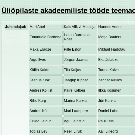
Üliõpilaste akadeemiliste tööde teemad
Juhendajad:
Mart Abel
Kais Allkivi-Metsoja
Hannes Annus
Isaias Barreto da
Emanuele Bardone
Merje Bauters
Rosa
Maka Eradze
Pille Eslon
Mikhail Fiadotau
Argo Ilves
Jörgen Jaanus
Eka Jeladze
Kätlin Kalde
Tiiu Kaljas
Tarmo Kalvet
Jaanus Kink
Jaagup Kippar
Zahhar Kirillov
Andres Kollist
Kaire Kollom
Ilkka Kosunen
Riho Kurg
Marina Kurvits
Jüri Kurvits
Andres Kütt
Mart Laanpere
Daniel Labo
Guido Leibur
Agu Leinfeld
Paul Leis
Tobias Ley
Reeli Liivik
Aali Lilleorg