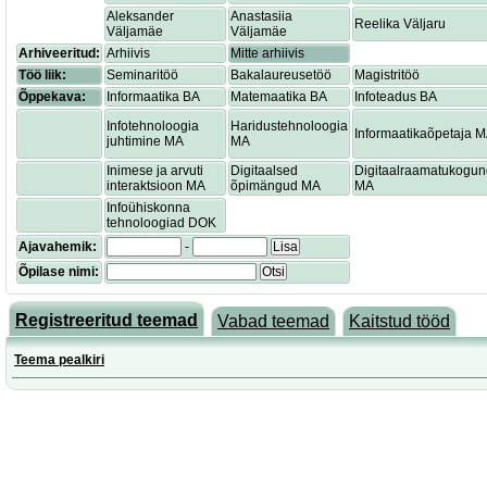
Aleksander
Anastasiia
Reelika Väljaru
Väljamäe
Väljamäe
Arhiveeritud:
Arhiivis
Mitte arhiivis
Töö liik:
Seminaritöö
Bakalaureusetöö
Magistritöö
Õppekava:
Informaatika BA
Matemaatika BA
Infoteadus BA
Infotehnoloogia
Haridustehnoloogia
Informaatikaõpetaja 
juhtimine MA
MA
Inimese ja arvuti
Digitaalsed
Digitaalraamatukogu
interaktsioon MA
õpimängud MA
MA
Infoühiskonna
tehnoloogiad DOK
Ajavahemik:
-
Lisa
Õpilase nimi:
Otsi
Registreeritud teemad
Vabad teemad
Kaitstud tööd
Teema pealkiri