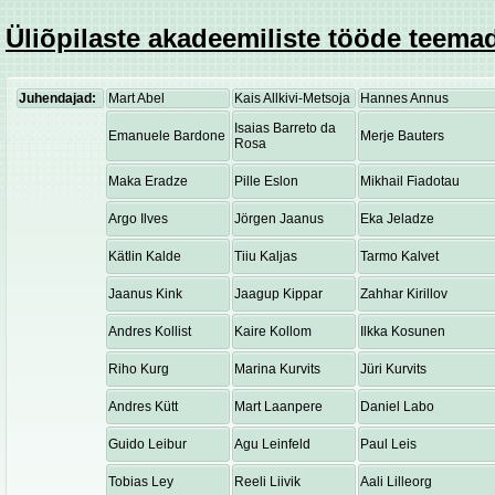
Üliõpilaste akadeemiliste tööde teemad
Juhendajad:
Mart Abel
Kais Allkivi-Metsoja
Hannes Annus
Isaias Barreto da
Emanuele Bardone
Merje Bauters
Rosa
Maka Eradze
Pille Eslon
Mikhail Fiadotau
Argo Ilves
Jörgen Jaanus
Eka Jeladze
Kätlin Kalde
Tiiu Kaljas
Tarmo Kalvet
Jaanus Kink
Jaagup Kippar
Zahhar Kirillov
Andres Kollist
Kaire Kollom
Ilkka Kosunen
Riho Kurg
Marina Kurvits
Jüri Kurvits
Andres Kütt
Mart Laanpere
Daniel Labo
Guido Leibur
Agu Leinfeld
Paul Leis
Tobias Ley
Reeli Liivik
Aali Lilleorg