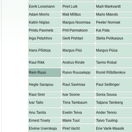
Eerik Lossmann
Piret Luik
Maili Markvardt
Adam Morris
Mati Mõttus
Mario Mäeots
Katrin Niglas
Margus Noormaa
Peeter Normak
Priidu Paomets
Priit Parmakson
Kai Pata
Inga Petuhhov
Gerti Pishtari
Stella Polikarpus
Hans Põldoja
Margus Püü
Margus Püüa
Raul Rikk
Andrus Rinde
Tarmo Robal
Rein Ruus
Raivo Ruusalepp
Romil Rõbtšenkov
Hegle Sarapuu
Raul Savimaa
Paul Seitlinger
Raul Sirel
Ivar Soone
Sonia Sousa
Ivar Tallo
Tiina Tambaum
Tatjana Tamberg
Anu Tanila
Evelin Teiva
Ander Tenno
Ernest Truely
Maire Tuul
Taivo Tuuling
Elviine Uverskaja
Piret Vacht
Ene Varik-Maasik