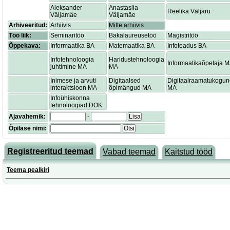
Aleksander
Anastasiia
Reelika Väljaru
Väljamäe
Väljamäe
Arhiveeritud:
Arhiivis
Mitte arhiivis
Töö liik:
Seminaritöö
Bakalaureusetöö
Magistritöö
Õppekava:
Informaatika BA
Matemaatika BA
Infoteadus BA
Infotehnoloogia
Haridustehnoloogia
Informaatikaõpetaja 
juhtimine MA
MA
Inimese ja arvuti
Digitaalsed
Digitaalraamatukogu
interaktsioon MA
õpimängud MA
MA
Infoühiskonna
tehnoloogiad DOK
Ajavahemik:
-
Lisa
Õpilase nimi:
Otsi
Registreeritud teemad
Vabad teemad
Kaitstud tööd
Teema pealkiri