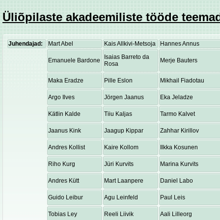
Üliõpilaste akadeemiliste tööde teemad
Juhendajad:
Mart Abel
Kais Allkivi-Metsoja
Hannes Annus
Isaias Barreto da
Emanuele Bardone
Merje Bauters
Rosa
Maka Eradze
Pille Eslon
Mikhail Fiadotau
Argo Ilves
Jörgen Jaanus
Eka Jeladze
Kätlin Kalde
Tiiu Kaljas
Tarmo Kalvet
Jaanus Kink
Jaagup Kippar
Zahhar Kirillov
Andres Kollist
Kaire Kollom
Ilkka Kosunen
Riho Kurg
Jüri Kurvits
Marina Kurvits
Andres Kütt
Mart Laanpere
Daniel Labo
Guido Leibur
Agu Leinfeld
Paul Leis
Tobias Ley
Reeli Liivik
Aali Lilleorg