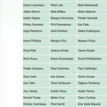
Eerik Lossmann
Piret Luik
Maili Markvardt
Adam Morris
Mati Mõttus
Mario Mäeots
Katrin Niglas
Margus Noormaa
Peeter Normak
Priidu Paomets
Priit Parmakson
Kai Pata
Inga Petuhhov
Gerti Pishtari
Stella Polikarpus
Hans Põldoja
Margus Püü
Margus Püüa
Raul Rikk
Andrus Rinde
Tarmo Robal
Rein Ruus
Raivo Ruusalepp
Romil Rõbtšenkov
Hegle Sarapuu
Raul Savimaa
Paul Seitlinger
Raul Sirel
Ivar Soone
Sonia Sousa
Ivar Tallo
Tiina Tambaum
Tatjana Tamberg
Anu Tanila
Evelin Teiva
Ander Tenno
Ernest Truely
Maire Tuul
Taivo Tuuling
Elviine Uverskaja
Piret Vacht
Ene Varik-Maasik