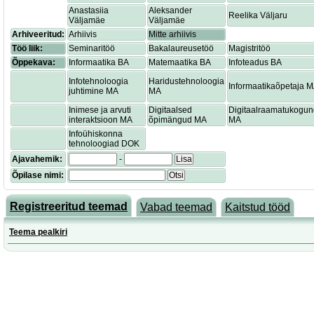
Anastasiia
Aleksander
Reelika Väljaru
Väljamäe
Väljamäe
Arhiveeritud:
Arhiivis
Mitte arhiivis
Töö liik:
Seminaritöö
Bakalaureusetöö
Magistritöö
Õppekava:
Informaatika BA
Matemaatika BA
Infoteadus BA
Infotehnoloogia
Haridustehnoloogia
Informaatikaõpetaja 
juhtimine MA
MA
Inimese ja arvuti
Digitaalsed
Digitaalraamatukogu
interaktsioon MA
õpimängud MA
MA
Infoühiskonna
tehnoloogiad DOK
Ajavahemik:
-
Lisa
Õpilase nimi:
Otsi
Registreeritud teemad
Vabad teemad
Kaitstud tööd
Teema pealkiri