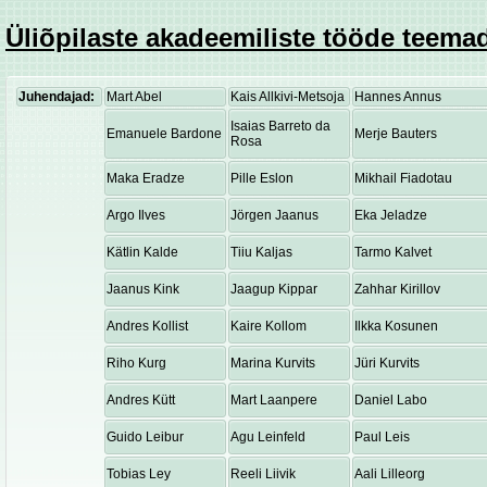
Üliõpilaste akadeemiliste tööde teemad
Juhendajad:
Mart Abel
Kais Allkivi-Metsoja
Hannes Annus
Isaias Barreto da
Emanuele Bardone
Merje Bauters
Rosa
Maka Eradze
Pille Eslon
Mikhail Fiadotau
Argo Ilves
Jörgen Jaanus
Eka Jeladze
Kätlin Kalde
Tiiu Kaljas
Tarmo Kalvet
Jaanus Kink
Jaagup Kippar
Zahhar Kirillov
Andres Kollist
Kaire Kollom
Ilkka Kosunen
Riho Kurg
Marina Kurvits
Jüri Kurvits
Andres Kütt
Mart Laanpere
Daniel Labo
Guido Leibur
Agu Leinfeld
Paul Leis
Tobias Ley
Reeli Liivik
Aali Lilleorg