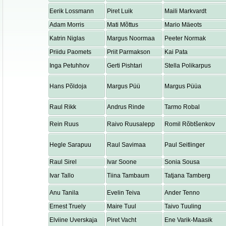
Eerik Lossmann
Piret Luik
Maili Markvardt
Adam Morris
Mati Mõttus
Mario Mäeots
Katrin Niglas
Margus Noormaa
Peeter Normak
Priidu Paomets
Priit Parmakson
Kai Pata
Inga Petuhhov
Gerti Pishtari
Stella Polikarpus
Hans Põldoja
Margus Püü
Margus Püüa
Raul Rikk
Andrus Rinde
Tarmo Robal
Rein Ruus
Raivo Ruusalepp
Romil Rõbtšenkov
Hegle Sarapuu
Raul Savimaa
Paul Seitlinger
Raul Sirel
Ivar Soone
Sonia Sousa
Ivar Tallo
Tiina Tambaum
Tatjana Tamberg
Anu Tanila
Evelin Teiva
Ander Tenno
Ernest Truely
Maire Tuul
Taivo Tuuling
Elviine Uverskaja
Piret Vacht
Ene Varik-Maasik