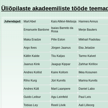
Üliõpilaste akadeemiliste tööde teemad
Juhendajad:
Mart Abel
Kais Allkivi-Metsoja
Hannes Annus
Isaias Barreto da
Emanuele Bardone
Merje Bauters
Rosa
Maka Eradze
Pille Eslon
Mikhail Fiadotau
Argo Ilves
Jörgen Jaanus
Eka Jeladze
Kätlin Kalde
Tiiu Kaljas
Tarmo Kalvet
Jaanus Kink
Jaagup Kippar
Zahhar Kirillov
Andres Kollist
Kaire Kollom
Ilkka Kosunen
Riho Kurg
Jüri Kurvits
Marina Kurvits
Andres Kütt
Mart Laanpere
Daniel Labo
Guido Leibur
Agu Leinfeld
Paul Leis
Tobias Ley
Reeli Liivik
Aali Lilleorg