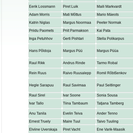
Eerik Lossmann
Piret Luik
Maili Markvardt
Adam Morris
Mati Mõttus
Mario Mäeots
Katrin Niglas
Margus Noormaa
Peeter Normak
Priidu Paomets
Priit Parmakson
Kai Pata
Inga Petuhhov
Gerti Pishtari
Stella Polikarpus
Hans Põldoja
Margus Püü
Margus Püüa
Raul Rikk
Andrus Rinde
Tarmo Robal
Rein Ruus
Raivo Ruusalepp
Romil Rõbtšenkov
Hegle Sarapuu
Raul Savimaa
Paul Seitlinger
Raul Sirel
Ivar Soone
Sonia Sousa
Ivar Tallo
Tiina Tambaum
Tatjana Tamberg
Anu Tanila
Evelin Teiva
Ander Tenno
Ernest Truely
Maire Tuul
Taivo Tuuling
Elviine Uverskaja
Piret Vacht
Ene Varik-Maasik