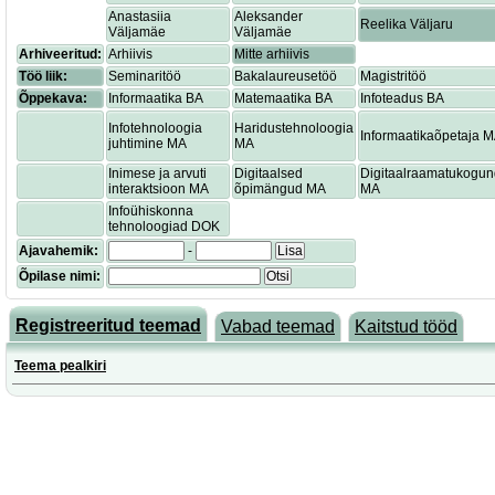
Anastasiia
Aleksander
Reelika Väljaru
Väljamäe
Väljamäe
Arhiveeritud:
Arhiivis
Mitte arhiivis
Töö liik:
Seminaritöö
Bakalaureusetöö
Magistritöö
Õppekava:
Informaatika BA
Matemaatika BA
Infoteadus BA
Infotehnoloogia
Haridustehnoloogia
Informaatikaõpetaja 
juhtimine MA
MA
Inimese ja arvuti
Digitaalsed
Digitaalraamatukogu
interaktsioon MA
õpimängud MA
MA
Infoühiskonna
tehnoloogiad DOK
Ajavahemik:
-
Lisa
Õpilase nimi:
Otsi
Registreeritud teemad
Vabad teemad
Kaitstud tööd
Teema pealkiri