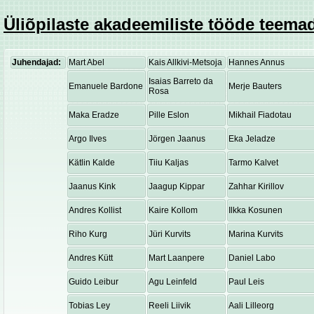
Üliõpilaste akadeemiliste tööde teemad
Juhendajad:
Mart Abel
Kais Allkivi-Metsoja
Hannes Annus
Isaias Barreto da
Emanuele Bardone
Merje Bauters
Rosa
Maka Eradze
Pille Eslon
Mikhail Fiadotau
Argo Ilves
Jörgen Jaanus
Eka Jeladze
Kätlin Kalde
Tiiu Kaljas
Tarmo Kalvet
Jaanus Kink
Jaagup Kippar
Zahhar Kirillov
Andres Kollist
Kaire Kollom
Ilkka Kosunen
Riho Kurg
Jüri Kurvits
Marina Kurvits
Andres Kütt
Mart Laanpere
Daniel Labo
Guido Leibur
Agu Leinfeld
Paul Leis
Tobias Ley
Reeli Liivik
Aali Lilleorg