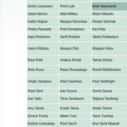
Eerik Lossmann
Piret Luik
Maili Markvardt
Adam Morris
Mati Mõttus
Mario Mäeots
Katrin Niglas
Margus Noormaa
Peeter Normak
Priidu Paomets
Priit Parmakson
Kai Pata
Inga Petuhhov
Gerti Pishtari
Stella Polikarpus
Hans Põldoja
Margus Püü
Margus Püüa
Raul Rikk
Andrus Rinde
Tarmo Robal
Rein Ruus
Raivo Ruusalepp
Romil Rõbtšenkov
Hegle Sarapuu
Raul Savimaa
Paul Seitlinger
Raul Sirel
Ivar Soone
Sonia Sousa
Ivar Tallo
Tiina Tambaum
Tatjana Tamberg
Anu Tanila
Evelin Teiva
Ander Tenno
Ernest Truely
Maire Tuul
Taivo Tuuling
Elviine Uverskaja
Piret Vacht
Ene Varik-Maasik