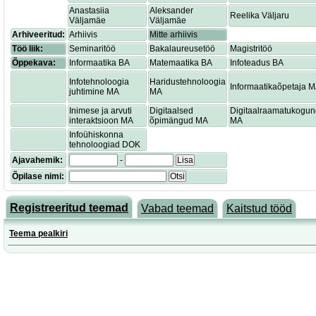
Anastasiia
Aleksander
Reelika Väljaru
Väljamäe
Väljamäe
Arhiveeritud:
Arhiivis
Mitte arhiivis
Töö liik:
Seminaritöö
Bakalaureusetöö
Magistritöö
Õppekava:
Informaatika BA
Matemaatika BA
Infoteadus BA
Infotehnoloogia
Haridustehnoloogia
Informaatikaõpetaja 
juhtimine MA
MA
Inimese ja arvuti
Digitaalsed
Digitaalraamatukogu
interaktsioon MA
õpimängud MA
MA
Infoühiskonna
tehnoloogiad DOK
Ajavahemik:
-
Lisa
Õpilase nimi:
Otsi
Registreeritud teemad
Vabad teemad
Kaitstud tööd
Teema pealkiri