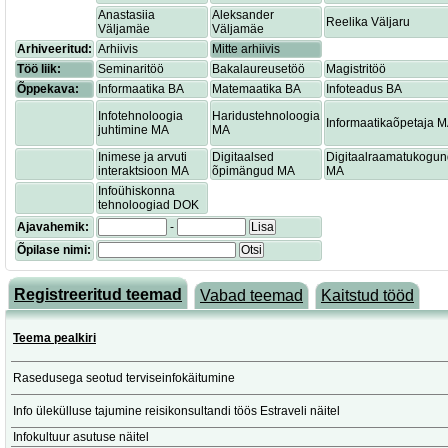
Anastasiia
Aleksander
Reelika Väljaru
Väljamäe
Väljamäe
Arhiveeritud:
Arhiivis
Mitte arhiivis
Töö liik:
Seminaritöö
Bakalaureusetöö
Magistritöö
Õppekava:
Informaatika BA
Matemaatika BA
Infoteadus BA
Infotehnoloogia
Haridustehnoloogia
Informaatikaõpetaja 
juhtimine MA
MA
Inimese ja arvuti
Digitaalsed
Digitaalraamatukogu
interaktsioon MA
õpimängud MA
MA
Infoühiskonna
tehnoloogiad DOK
Ajavahemik:
-
Lisa
Õpilase nimi:
Otsi
Registreeritud teemad
Vabad teemad
Kaitstud tööd
Teema pealkiri
Rasedusega seotud terviseinfokäitumine
Info ülekülluse tajumine reisikonsultandi töös Estraveli näitel
Infokultuur asutuse näitel