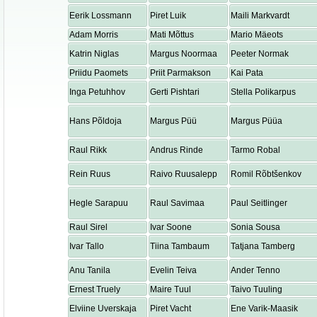
Eerik Lossmann
Piret Luik
Maili Markvardt
Adam Morris
Mati Mõttus
Mario Mäeots
Katrin Niglas
Margus Noormaa
Peeter Normak
Priidu Paomets
Priit Parmakson
Kai Pata
Inga Petuhhov
Gerti Pishtari
Stella Polikarpus
Hans Põldoja
Margus Püü
Margus Püüa
Raul Rikk
Andrus Rinde
Tarmo Robal
Rein Ruus
Raivo Ruusalepp
Romil Rõbtšenkov
Hegle Sarapuu
Raul Savimaa
Paul Seitlinger
Raul Sirel
Ivar Soone
Sonia Sousa
Ivar Tallo
Tiina Tambaum
Tatjana Tamberg
Anu Tanila
Evelin Teiva
Ander Tenno
Ernest Truely
Maire Tuul
Taivo Tuuling
Elviine Uverskaja
Piret Vacht
Ene Varik-Maasik