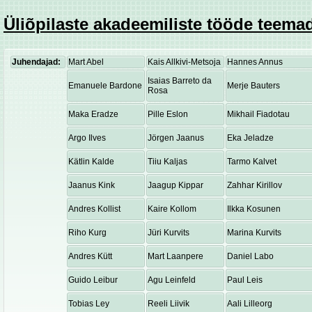
Üliõpilaste akadeemiliste tööde teemad
Juhendajad:
Mart Abel
Kais Allkivi-Metsoja
Hannes Annus
Isaias Barreto da
Emanuele Bardone
Merje Bauters
Rosa
Maka Eradze
Pille Eslon
Mikhail Fiadotau
Argo Ilves
Jörgen Jaanus
Eka Jeladze
Kätlin Kalde
Tiiu Kaljas
Tarmo Kalvet
Jaanus Kink
Jaagup Kippar
Zahhar Kirillov
Andres Kollist
Kaire Kollom
Ilkka Kosunen
Riho Kurg
Jüri Kurvits
Marina Kurvits
Andres Kütt
Mart Laanpere
Daniel Labo
Guido Leibur
Agu Leinfeld
Paul Leis
Tobias Ley
Reeli Liivik
Aali Lilleorg