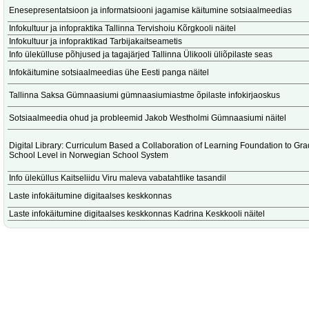
Enesepresentatsioon ja informatsiooni jagamise käitumine sotsiaalmeedias
Infokultuur ja infopraktika Tallinna Tervishoiu Kõrgkooli näitel
Infokultuur ja infopraktikad Tarbijakaitseametis
Info ülekülluse põhjused ja tagajärjed Tallinna Ülikooli üliõpilaste seas
Infokäitumine sotsiaalmeedias ühe Eesti panga näitel
Tallinna Saksa Gümnaasiumi gümnaasiumiastme õpilaste infokirjaoskus
Sotsiaalmeedia ohud ja probleemid Jakob Westholmi Gümnaasiumi näitel
Digital Library: Curriculum Based a Collaboration of Learning Foundation to Gr
School Level in Norwegian School System
Info üleküllus Kaitseliidu Viru maleva vabatahtlike tasandil
Laste infokäitumine digitaalses keskkonnas
Laste infokäitumine digitaalses keskkonnas Kadrina Keskkooli näitel