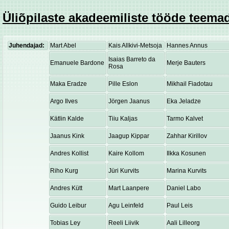
Üliõpilaste akadeemiliste tööde teemad
Juhendajad:
Mart Abel
Kais Allkivi-Metsoja
Hannes Annus
Isaias Barreto da
Emanuele Bardone
Merje Bauters
Rosa
Maka Eradze
Pille Eslon
Mikhail Fiadotau
Argo Ilves
Jörgen Jaanus
Eka Jeladze
Kätlin Kalde
Tiiu Kaljas
Tarmo Kalvet
Jaanus Kink
Jaagup Kippar
Zahhar Kirillov
Andres Kollist
Kaire Kollom
Ilkka Kosunen
Riho Kurg
Jüri Kurvits
Marina Kurvits
Andres Kütt
Mart Laanpere
Daniel Labo
Guido Leibur
Agu Leinfeld
Paul Leis
Tobias Ley
Reeli Liivik
Aali Lilleorg