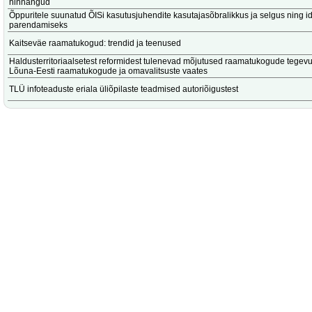
hinnangud
Õppuritele suunatud ÕISi kasutusjuhendite kasutajasõbralikkus ja selgus ning 
parendamiseks
Kaitseväe raamatukogud: trendid ja teenused
Haldusterritoriaalsetest reformidest tulenevad mõjutused raamatukogude tegev
Lõuna-Eesti raamatukogude ja omavalitsuste vaates
TLÜ infoteaduste eriala üliõpilaste teadmised autoriõigustest