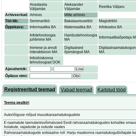
Anastasiia
Aleksander
Reelika Väljaru
Väljamäe
Väljamäe
Arhiveeritud:
Arhiivis
Mitte arhiivis
Töö liik:
Seminaritöö
Bakalaureusetöö
Magistritöö
Õppekava:
Informaatika BA
Matemaatika BA
Infoteadus BA
Infotehnoloogia
Haridustehnoloogia
Informaatikaõpetaja 
juhtimine MA
MA
Inimese ja arvuti
Digitaalsed
Digitaalraamatukogu
interaktsioon MA
õpimängud MA
MA
Infoühiskonna
tehnoloogiad DOK
Ajavahemik:
-
Lisa
Õpilase nimi:
Otsi
Registreeritud teemad
Vabad teemad
Kaitstud tööd
Teema pealkiri
Autoriõiguse mõjud muusikaraamatukogudele
E-raamatute laenutamisvõimalused Eesti rahvaraamatukogudes kohalike omaval
hoiakute, vajaduste ja ootuste vaates
Rahvaraamatukogude sotsiaalne roll: Harju maakonna raamatukogutöötajate k