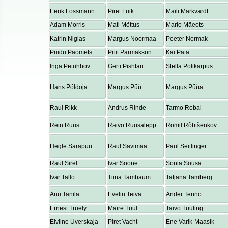
Eerik Lossmann
Piret Luik
Maili Markvardt
Adam Morris
Mati Mõttus
Mario Mäeots
Katrin Niglas
Margus Noormaa
Peeter Normak
Priidu Paomets
Priit Parmakson
Kai Pata
Inga Petuhhov
Gerti Pishtari
Stella Polikarpus
Hans Põldoja
Margus Püü
Margus Püüa
Raul Rikk
Andrus Rinde
Tarmo Robal
Rein Ruus
Raivo Ruusalepp
Romil Rõbtšenkov
Hegle Sarapuu
Raul Savimaa
Paul Seitlinger
Raul Sirel
Ivar Soone
Sonia Sousa
Ivar Tallo
Tiina Tambaum
Tatjana Tamberg
Anu Tanila
Evelin Teiva
Ander Tenno
Ernest Truely
Maire Tuul
Taivo Tuuling
Elviine Uverskaja
Piret Vacht
Ene Varik-Maasik