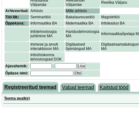
Anastasiia
Aleksander
Reelika Väljaru
Väljamäe
Väljamäe
Arhiveeritud:
Arhiivis
Mitte arhiivis
Töö liik:
Seminaritöö
Bakalaureusetöö
Magistritöö
Õppekava:
Informaatika BA
Matemaatika BA
Infoteadus BA
Infotehnoloogia
Haridustehnoloogia
Informaatikaõpetaja 
juhtimine MA
MA
Inimese ja arvuti
Digitaalsed
Digitaalraamatukogu
interaktsioon MA
õpimängud MA
MA
Infoühiskonna
tehnoloogiad DOK
Ajavahemik:
-
Lisa
Õpilase nimi:
Otsi
Registreeritud teemad
Vabad teemad
Kaitstud tööd
Teema pealkiri