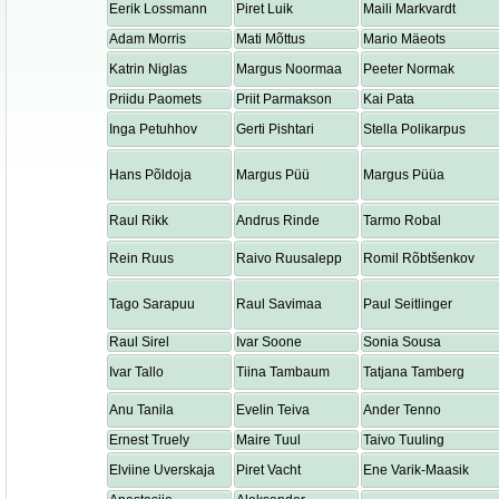
Eerik Lossmann
Piret Luik
Maili Markvardt
Adam Morris
Mati Mõttus
Mario Mäeots
Katrin Niglas
Margus Noormaa
Peeter Normak
Priidu Paomets
Priit Parmakson
Kai Pata
Inga Petuhhov
Gerti Pishtari
Stella Polikarpus
Hans Põldoja
Margus Püü
Margus Püüa
Raul Rikk
Andrus Rinde
Tarmo Robal
Rein Ruus
Raivo Ruusalepp
Romil Rõbtšenkov
Tago Sarapuu
Raul Savimaa
Paul Seitlinger
Raul Sirel
Ivar Soone
Sonia Sousa
Ivar Tallo
Tiina Tambaum
Tatjana Tamberg
Anu Tanila
Evelin Teiva
Ander Tenno
Ernest Truely
Maire Tuul
Taivo Tuuling
Elviine Uverskaja
Piret Vacht
Ene Varik-Maasik