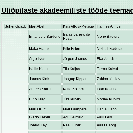
Üliõpilaste akadeemiliste tööde teemad
Juhendajad:
Mart Abel
Kais Allkivi-Metsoja
Hannes Annus
Isaias Barreto da
Emanuele Bardone
Merje Bauters
Rosa
Maka Eradze
Pille Eslon
Mikhail Fiadotau
Argo Ilves
Jörgen Jaanus
Eka Jeladze
Kätlin Kalde
Tiiu Kaljas
Tarmo Kalvet
Jaanus Kink
Jaagup Kippar
Zahhar Kirillov
Andres Kollist
Kaire Kollom
Ilkka Kosunen
Riho Kurg
Jüri Kurvits
Marina Kurvits
Maria Kütt
Mart Laanpere
Daniel Labo
Guido Leibur
Agu Leinfeld
Paul Leis
Tobias Ley
Reeli Liivik
Aali Lilleorg