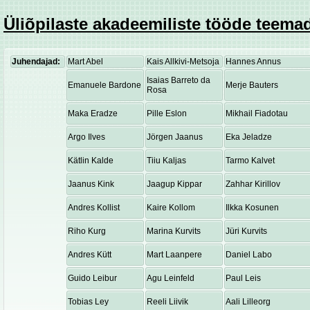
Üliõpilaste akadeemiliste tööde teemad
Juhendajad:
Mart Abel
Kais Allkivi-Metsoja
Hannes Annus
Isaias Barreto da
Emanuele Bardone
Merje Bauters
Rosa
Maka Eradze
Pille Eslon
Mikhail Fiadotau
Argo Ilves
Jörgen Jaanus
Eka Jeladze
Kätlin Kalde
Tiiu Kaljas
Tarmo Kalvet
Jaanus Kink
Jaagup Kippar
Zahhar Kirillov
Andres Kollist
Kaire Kollom
Ilkka Kosunen
Riho Kurg
Marina Kurvits
Jüri Kurvits
Andres Kütt
Mart Laanpere
Daniel Labo
Guido Leibur
Agu Leinfeld
Paul Leis
Tobias Ley
Reeli Liivik
Aali Lilleorg