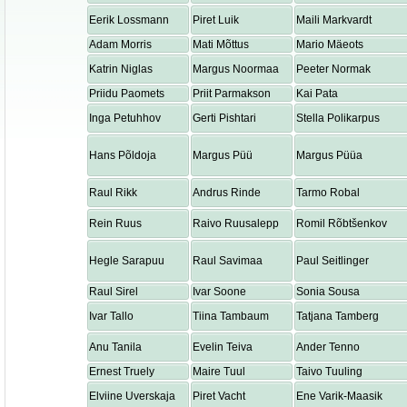
Eerik Lossmann
Piret Luik
Maili Markvardt
Adam Morris
Mati Mõttus
Mario Mäeots
Katrin Niglas
Margus Noormaa
Peeter Normak
Priidu Paomets
Priit Parmakson
Kai Pata
Inga Petuhhov
Gerti Pishtari
Stella Polikarpus
Hans Põldoja
Margus Püü
Margus Püüa
Raul Rikk
Andrus Rinde
Tarmo Robal
Rein Ruus
Raivo Ruusalepp
Romil Rõbtšenkov
Hegle Sarapuu
Raul Savimaa
Paul Seitlinger
Raul Sirel
Ivar Soone
Sonia Sousa
Ivar Tallo
Tiina Tambaum
Tatjana Tamberg
Anu Tanila
Evelin Teiva
Ander Tenno
Ernest Truely
Maire Tuul
Taivo Tuuling
Elviine Uverskaja
Piret Vacht
Ene Varik-Maasik