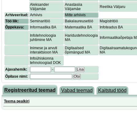
Aleksander
Anastasiia
Reelika Väljaru
Väljamäe
Väljamäe
Arhiveeritud:
Arhiivis
Mitte arhiivis
Töö liik:
Seminaritöö
Bakalaureusetöö
Magistritöö
Õppekava:
Informaatika BA
Matemaatika BA
Infoteadus BA
Infotehnoloogia
Haridustehnoloogia
Informaatikaõpetaja 
juhtimine MA
MA
Inimese ja arvuti
Digitaalsed
Digitaalraamatukogu
interaktsioon MA
õpimängud MA
MA
Infoühiskonna
tehnoloogiad DOK
Ajavahemik:
-
Lisa
Õpilase nimi:
Otsi
Registreeritud teemad
Vabad teemad
Kaitstud tööd
Teema pealkiri