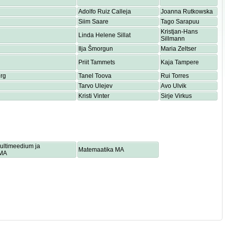
Adolfo Ruiz Calleja
Joanna Rutkowska
Siim Saare
Tago Sarapuu
Kristjan-Hans
Linda Helene Sillat
Sillmann
Ilja Šmorgun
Maria Zeltser
Priit Tammets
Kaja Tampere
rg
Tanel Toova
Rui Torres
Tarvo Ulejev
Avo Ulvik
Kristi Vinter
Sirje Virkus
multimeedium ja
Matemaatika MA
 MA