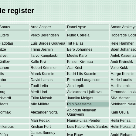
e register
Annus
Arne Ansper
Danel Apse
Arman Arakely
uters
Veiko Berendsen
Nuno Correia
Robert de Godz
Fiadotau
Luís Borges Gouveia
Tiit Hallas
Hele Hammer
adze
Triinu Jesmin
Eero Johannes
Björn Johanss
alvet
Taivo Kangilaski
Meelis Karp
Antek Kasema
irillov
Kalle Kivi
Kristen Kivimaa
Andi Kivinukk
osunen
Robert Krimmer
Alar Krist
Vello Kukk
its
Marek Kusmin
Kadri-Liis Kusmin
Marge Kusmin
Labo
David Lamas
Edmund Laugasson
Merle Laurits
s
Tuuli Leito
Aira Lepik
Madis Lepik
eorg
Merit Lind
Aleksandra Ljalikova
Fernando Loizi
rkvardt
Erika Matsak
Jaanika Meigas
Silvi Metsar
äeots
Aile Möldre
Riin Naestema
Siddharth Nakul
Abiodun Afolayan
Normak
Alexander Norta
Kairi Osula
Ogunyemi
Mari Pedak
Hanna-Liisa Pender
Heiki Pensa
olikarpus
Kristjan Port
Luis Pablo Prieto Santos
Helin Puksand
James Sunney
Püüa
Ivar Raav
Andri Rebane