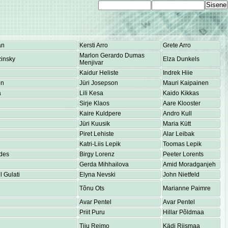
an
Kersti Arro
Grete Arro
Marlon Gerardo Dumas
insky
Elza Dunkels
Menjivar
Kaidur Heliste
Indrek Hiie
on
Jüri Josepson
Mauri Kaipainen
a
Lili Kesa
Kaido Kikkas
Sirje Klaos
Aare Klooster
Kaire Kuldpere
Andro Kull
Jüri Kuusik
Maria Kütt
Piret Lehiste
Alar Leibak
Katri-Liis Lepik
Toomas Lepik
des
Birgy Lorenz
Peeter Lorents
Gerda Mihhailova
Amid Moradganjeh
 Gulati
Elyna Nevski
John Nietfeld
Tõnu Ots
Marianne Paimre
Avar Pentel
Avar Pentel
Priit Puru
Hillar Põldmaa
Tiiu Reimo
Kädi Riismaa