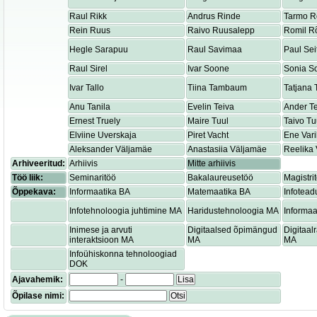
Raul Rikk
Andrus Rinde
Tarmo R
Rein Ruus
Raivo Ruusalepp
Romil R
Hegle Sarapuu
Raul Savimaa
Paul Sei
Raul Sirel
Ivar Soone
Sonia S
Ivar Tallo
Tiina Tambaum
Tatjana
Anu Tanila
Evelin Teiva
Ander T
Ernest Truely
Maire Tuul
Taivo Tu
Elviine Uverskaja
Piret Vacht
Ene Var
Aleksander Väljamäe
Anastasiia Väljamäe
Reelika 
Arhiveeritud:
Arhiivis
Mitte arhiivis
Töö liik:
Seminaritöö
Bakalaureusetöö
Magistri
Õppekava:
Informaatika BA
Matemaatika BA
Infotead
Infotehnoloogia juhtimine MA
Haridustehnoloogia MA
Informaa
Inimese ja arvuti
Digitaalsed õpimängud
Digitaa
interaktsioon MA
MA
MA
Infoühiskonna tehnoloogiad
DOK
Ajavahemik:
-
Lisa
Õpilase nimi:
Otsi