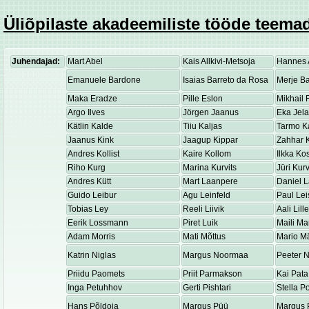
Üliõpilaste akadeemiliste tööde teemad
Juhendajad:
Mart Abel
Kais Allkivi-Metsoja
Hannes 
Emanuele Bardone
Isaias Barreto da Rosa
Merje Ba
Maka Eradze
Pille Eslon
Mikhail 
Argo Ilves
Jörgen Jaanus
Eka Jel
Kätlin Kalde
Tiiu Kaljas
Tarmo K
Jaanus Kink
Jaagup Kippar
Zahhar K
Andres Kollist
Kaire Kollom
Ilkka K
Riho Kurg
Marina Kurvits
Jüri Kurv
Andres Kütt
Mart Laanpere
Daniel 
Guido Leibur
Agu Leinfeld
Paul Lei
Tobias Ley
Reeli Liivik
Aali Lill
Eerik Lossmann
Piret Luik
Maili Ma
Adam Morris
Mati Mõttus
Mario M
Katrin Niglas
Margus Noormaa
Peeter 
Priidu Paomets
Priit Parmakson
Kai Pata
Inga Petuhhov
Gerti Pishtari
Stella P
Hans Põldoja
Margus Püü
Margus 