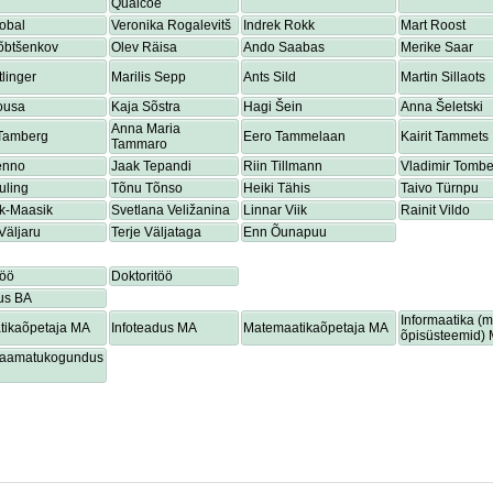
Quaicoe
obal
Veronika Rogalevitš
Indrek Rokk
Mart Roost
õbtšenkov
Olev Räisa
Ando Saabas
Merike Saar
tlinger
Marilis Sepp
Ants Sild
Martin Sillaots
ousa
Kaja Sõstra
Hagi Šein
Anna Šeletski
Anna Maria
 Tamberg
Eero Tammelaan
Kairit Tammets
Tammaro
enno
Jaak Tepandi
Riin Tillmann
Vladimir Tombe
uling
Tõnu Tõnso
Heiki Tähis
Taivo Türnpu
ik-Maasik
Svetlana Veližanina
Linnar Viik
Rainit Vildo
Väljaru
Terje Väljataga
Enn Õunapuu
töö
Doktoritöö
us BA
Informaatika (
tikaõpetaja MA
Infoteadus MA
Matemaatikaõpetaja MA
õpisüsteemid)
lraamatukogundus