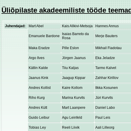
Üliõpilaste akadeemiliste tööde teemad
Juhendajad:
Mart Abel
Kais Allkivi-Metsoja
Hannes Annus
Isaias Barreto da
Emanuele Bardone
Merje Bauters
Rosa
Maka Eradze
Pille Eslon
Mikhail Fiadotau
Argo Ilves
Jörgen Jaanus
Eka Jeladze
Kätlin Kalde
Tiiu Kaljas
Tarmo Kalvet
Jaanus Kink
Jaagup Kippar
Zahhar Kirillov
Andres Kollist
Kaire Kollom
Ilkka Kosunen
Riho Kurg
Marina Kurvits
Jüri Kurvits
Andres Kütt
Mart Laanpere
Daniel Labo
Guido Leibur
Agu Leinfeld
Paul Leis
Tobias Ley
Reeli Liivik
Aali Lilleorg