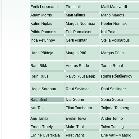
Eerik Lossmann
Piret Luik
Maili Markvardt
Adam Morris
Mati Mõttus
Mario Mäeots
Katrin Niglas
Margus Noormaa
Peeter Normak
Priidu Paomets
Priit Parmakson
Kai Pata
Inga Petuhhov
Gerti Pishtari
Stella Polikarpus
Hans Põldoja
Margus Püü
Margus Püüa
Raul Rikk
Andrus Rinde
Tarmo Robal
Rein Ruus
Raivo Ruusalepp
Romil Rõbtšenkov
Hegle Sarapuu
Raul Savimaa
Paul Seitlinger
Raul Sirel
Ivar Soone
Sonia Sousa
Ivar Tallo
Tiina Tambaum
Tatjana Tamberg
Anu Tanila
Evelin Teiva
Ander Tenno
Ernest Truely
Maire Tuul
Taivo Tuuling
Elviine Uverskaja
Piret Vacht
Ene Varik-Maasik