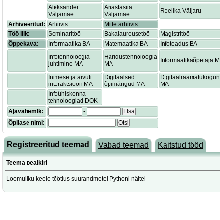
Aleksander
Anastasiia
Reelika Väljaru
Väljamäe
Väljamäe
Arhiveeritud:
Arhiivis
Mitte arhiivis
Töö liik:
Seminaritöö
Bakalaureusetöö
Magistritöö
Õppekava:
Informaatika BA
Matemaatika BA
Infoteadus BA
Infotehnoloogia
Haridustehnoloogia
Informaatikaõpetaja 
juhtimine MA
MA
Inimese ja arvuti
Digitaalsed
Digitaalraamatukogu
interaktsioon MA
õpimängud MA
MA
Infoühiskonna
tehnoloogiad DOK
Ajavahemik:
-
Lisa
Õpilase nimi:
Otsi
Registreeritud teemad
Vabad teemad
Kaitstud tööd
Teema pealkiri
Loomuliku keele töötlus suurandmetel Pythoni näitel