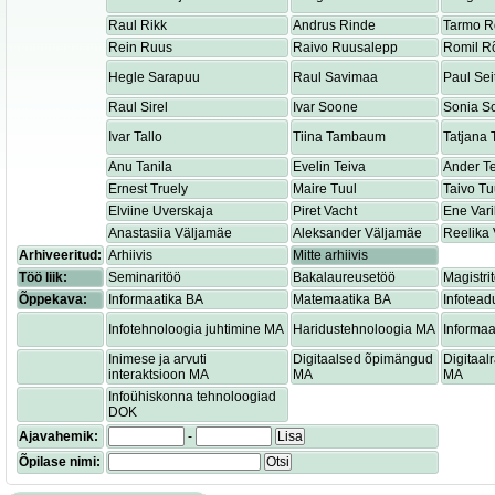
Raul Rikk
Andrus Rinde
Tarmo R
Rein Ruus
Raivo Ruusalepp
Romil R
Hegle Sarapuu
Raul Savimaa
Paul Sei
Raul Sirel
Ivar Soone
Sonia S
Ivar Tallo
Tiina Tambaum
Tatjana
Anu Tanila
Evelin Teiva
Ander T
Ernest Truely
Maire Tuul
Taivo Tu
Elviine Uverskaja
Piret Vacht
Ene Var
Anastasiia Väljamäe
Aleksander Väljamäe
Reelika 
Arhiveeritud:
Arhiivis
Mitte arhiivis
Töö liik:
Seminaritöö
Bakalaureusetöö
Magistri
Õppekava:
Informaatika BA
Matemaatika BA
Infotead
Infotehnoloogia juhtimine MA
Haridustehnoloogia MA
Informaa
Inimese ja arvuti
Digitaalsed õpimängud
Digitaa
interaktsioon MA
MA
MA
Infoühiskonna tehnoloogiad
DOK
Ajavahemik:
-
Lisa
Õpilase nimi:
Otsi