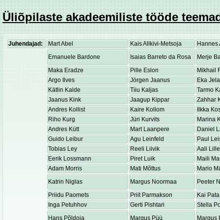
Üliõpilaste akadeemiliste tööde teemad
Juhendajad:
Mart Abel
Kais Allkivi-Metsoja
Hannes 
Emanuele Bardone
Isaias Barreto da Rosa
Merje Ba
Maka Eradze
Pille Eslon
Mikhail 
Argo Ilves
Jörgen Jaanus
Eka Jel
Kätlin Kalde
Tiiu Kaljas
Tarmo K
Jaanus Kink
Jaagup Kippar
Zahhar K
Andres Kollist
Kaire Kollom
Ilkka K
Riho Kurg
Jüri Kurvits
Marina K
Andres Kütt
Mart Laanpere
Daniel 
Guido Leibur
Agu Leinfeld
Paul Lei
Tobias Ley
Reeli Liivik
Aali Lill
Eerik Lossmann
Piret Luik
Maili Ma
Adam Morris
Mati Mõttus
Mario M
Katrin Niglas
Margus Noormaa
Peeter 
Priidu Paomets
Priit Parmakson
Kai Pata
Inga Petuhhov
Gerti Pishtari
Stella P
Hans Põldoja
Margus Püü
Margus 