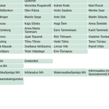
Quaicoe
obal
Veronika Rogalevitš
Indrek Rokk
Mart Roost
õbtšenkov
Olev Räisa
Ando Saabas
Merike Saar
tlinger
Marilis Sepp
Ants Sild
Martin Sillaots
ousa
Kaja Sõstra
Hagi Šein
Anna Šeletski
Anna Maria
 Tamberg
Eero Tammelaan
Kairit Tammets
Tammaro
enno
Jaak Tepandi
Riin Tillmann
Vladimir Tombe
uling
Tõnu Tõnso
Heiki Tähis
Taivo Türnpu
ik-Maasik
Svetlana Veližanina
Linnar Viik
Rainit Vildo
Väljaru
Terje Väljataga
Enn Õunapuu
töö
Doktoritöö
us BA
Informaatika (
tikaõpetaja MA
Infoteadus MA
Matemaatikaõpetaja MA
õpisüsteemid)
lraamatukogundus