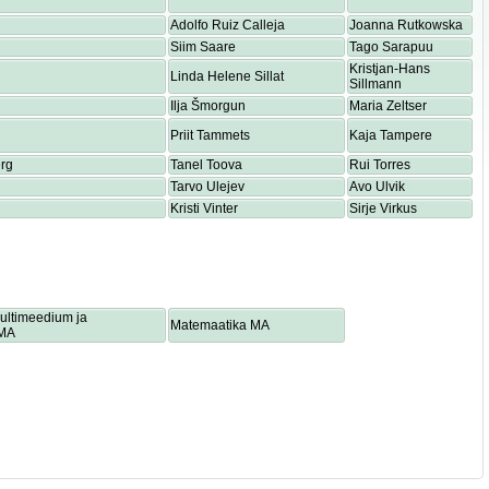
Adolfo Ruiz Calleja
Joanna Rutkowska
Siim Saare
Tago Sarapuu
Kristjan-Hans
Linda Helene Sillat
Sillmann
Ilja Šmorgun
Maria Zeltser
Priit Tammets
Kaja Tampere
rg
Tanel Toova
Rui Torres
Tarvo Ulejev
Avo Ulvik
Kristi Vinter
Sirje Virkus
multimeedium ja
Matemaatika MA
 MA