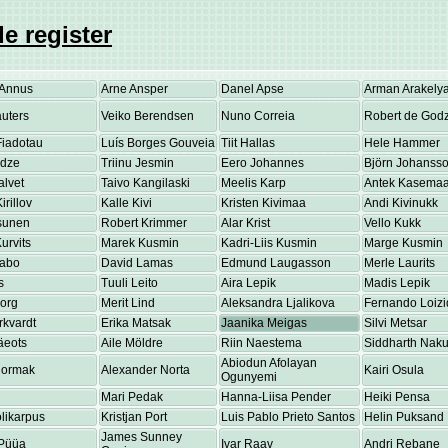
e register
Annus
Arne Ansper
Danel Apse
Arman Arakely
uters
Veiko Berendsen
Nuno Correia
Robert de Godz
Fiadotau
Luís Borges Gouveia
Tiit Hallas
Hele Hammer
adze
Triinu Jesmin
Eero Johannes
Björn Johanss
alvet
Taivo Kangilaski
Meelis Karp
Antek Kasema
irillov
Kalle Kivi
Kristen Kivimaa
Andi Kivinukk
osunen
Robert Krimmer
Alar Krist
Vello Kukk
urvits
Marek Kusmin
Kadri-Liis Kusmin
Marge Kusmin
Labo
David Lamas
Edmund Laugasson
Merle Laurits
s
Tuuli Leito
Aira Lepik
Madis Lepik
eorg
Merit Lind
Aleksandra Ljalikova
Fernando Loizi
rkvardt
Erika Matsak
Jaanika Meigas
Silvi Metsar
äeots
Aile Möldre
Riin Naestema
Siddharth Nakul
Abiodun Afolayan
Normak
Alexander Norta
Kairi Osula
Ogunyemi
Mari Pedak
Hanna-Liisa Pender
Heiki Pensa
olikarpus
Kristjan Port
Luis Pablo Prieto Santos
Helin Puksand
James Sunney
Püüa
Ivar Raav
Andri Rebane