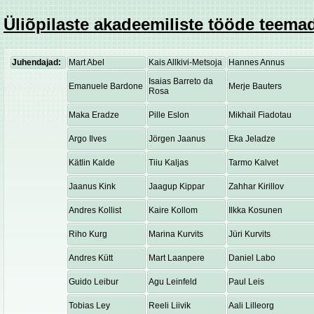
Üliõpilaste akadeemiliste tööde teemad
Juhendajad:
Mart Abel
Kais Allkivi-Metsoja
Hannes Annus
Isaias Barreto da
Emanuele Bardone
Merje Bauters
Rosa
Maka Eradze
Pille Eslon
Mikhail Fiadotau
Argo Ilves
Jörgen Jaanus
Eka Jeladze
Kätlin Kalde
Tiiu Kaljas
Tarmo Kalvet
Jaanus Kink
Jaagup Kippar
Zahhar Kirillov
Andres Kollist
Kaire Kollom
Ilkka Kosunen
Riho Kurg
Marina Kurvits
Jüri Kurvits
Andres Kütt
Mart Laanpere
Daniel Labo
Guido Leibur
Agu Leinfeld
Paul Leis
Tobias Ley
Reeli Liivik
Aali Lilleorg