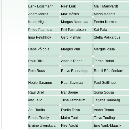
Eerik Lossmann
Piret Luik
Maili Markvardt
Adam Morris
Mati Mõttus
Mario Mäeots
Katrin Niglas
Margus Noormaa
Peeter Normak
Priidu Paomets
Priit Parmakson
Kai Pata
Inga Petuhhov
Gerti Pishtari
Stella Polikarpus
Hans Põldoja
Margus Püü
Margus Püüa
Raul Rikk
Andrus Rinde
Tarmo Robal
Rein Ruus
Raivo Ruusalepp
Romil Rõbtšenkov
Hegle Sarapuu
Raul Savimaa
Paul Seitlinger
Raul Sirel
Ivar Soone
Sonia Sousa
Ivar Tallo
Tiina Tambaum
Tatjana Tamberg
Anu Tanila
Evelin Teiva
Ander Tenno
Ernest Truely
Maire Tuul
Taivo Tuuling
Elviine Uverskaja
Piret Vacht
Ene Varik-Maasik