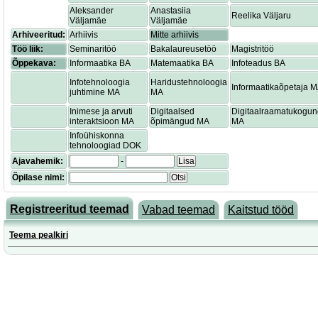
Aleksander
Anastasiia
Reelika Väljaru
Väljamäe
Väljamäe
Arhiveeritud:
Arhiivis
Mitte arhiivis
Töö liik:
Seminaritöö
Bakalaureusetöö
Magistritöö
Õppekava:
Informaatika BA
Matemaatika BA
Infoteadus BA
Infotehnoloogia
Haridustehnoloogia
Informaatikaõpetaja 
juhtimine MA
MA
Inimese ja arvuti
Digitaalsed
Digitaalraamatukogu
interaktsioon MA
õpimängud MA
MA
Infoühiskonna
tehnoloogiad DOK
Ajavahemik:
-
Lisa
Õpilase nimi:
Otsi
Registreeritud teemad
Vabad teemad
Kaitstud tööd
Teema pealkiri