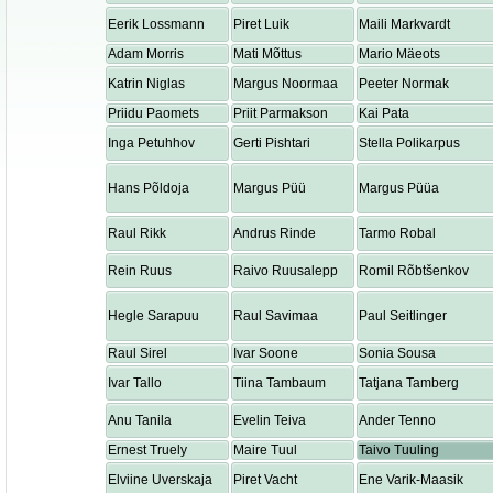
Eerik Lossmann
Piret Luik
Maili Markvardt
Adam Morris
Mati Mõttus
Mario Mäeots
Katrin Niglas
Margus Noormaa
Peeter Normak
Priidu Paomets
Priit Parmakson
Kai Pata
Inga Petuhhov
Gerti Pishtari
Stella Polikarpus
Hans Põldoja
Margus Püü
Margus Püüa
Raul Rikk
Andrus Rinde
Tarmo Robal
Rein Ruus
Raivo Ruusalepp
Romil Rõbtšenkov
Hegle Sarapuu
Raul Savimaa
Paul Seitlinger
Raul Sirel
Ivar Soone
Sonia Sousa
Ivar Tallo
Tiina Tambaum
Tatjana Tamberg
Anu Tanila
Evelin Teiva
Ander Tenno
Ernest Truely
Maire Tuul
Taivo Tuuling
Elviine Uverskaja
Piret Vacht
Ene Varik-Maasik