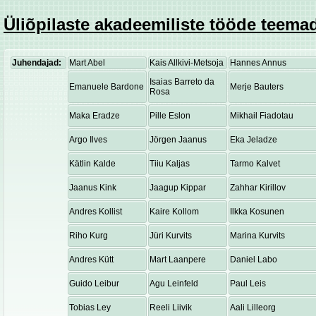
Üliõpilaste akadeemiliste tööde teemad
Juhendajad:
Mart Abel
Kais Allkivi-Metsoja
Hannes Annus
Isaias Barreto da
Emanuele Bardone
Merje Bauters
Rosa
Maka Eradze
Pille Eslon
Mikhail Fiadotau
Argo Ilves
Jörgen Jaanus
Eka Jeladze
Kätlin Kalde
Tiiu Kaljas
Tarmo Kalvet
Jaanus Kink
Jaagup Kippar
Zahhar Kirillov
Andres Kollist
Kaire Kollom
Ilkka Kosunen
Riho Kurg
Jüri Kurvits
Marina Kurvits
Andres Kütt
Mart Laanpere
Daniel Labo
Guido Leibur
Agu Leinfeld
Paul Leis
Tobias Ley
Reeli Liivik
Aali Lilleorg