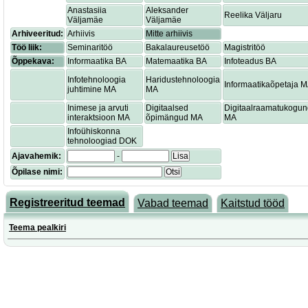
Anastasiia
Aleksander
Reelika Väljaru
Väljamäe
Väljamäe
Arhiveeritud:
Arhiivis
Mitte arhiivis
Töö liik:
Seminaritöö
Bakalaureusetöö
Magistritöö
Õppekava:
Informaatika BA
Matemaatika BA
Infoteadus BA
Infotehnoloogia
Haridustehnoloogia
Informaatikaõpetaja 
juhtimine MA
MA
Inimese ja arvuti
Digitaalsed
Digitaalraamatukogu
interaktsioon MA
õpimängud MA
MA
Infoühiskonna
tehnoloogiad DOK
Ajavahemik:
-
Lisa
Õpilase nimi:
Otsi
Registreeritud teemad
Vabad teemad
Kaitstud tööd
Teema pealkiri