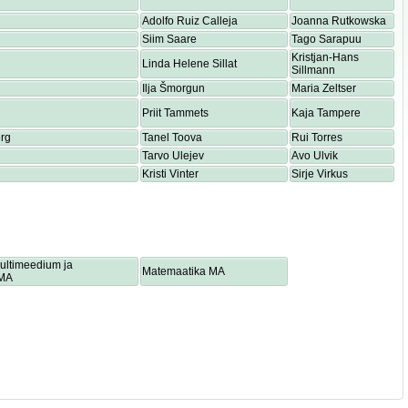
Adolfo Ruiz Calleja
Joanna Rutkowska
Siim Saare
Tago Sarapuu
Kristjan-Hans
Linda Helene Sillat
Sillmann
Ilja Šmorgun
Maria Zeltser
Priit Tammets
Kaja Tampere
rg
Tanel Toova
Rui Torres
Tarvo Ulejev
Avo Ulvik
Kristi Vinter
Sirje Virkus
multimeedium ja
Matemaatika MA
 MA