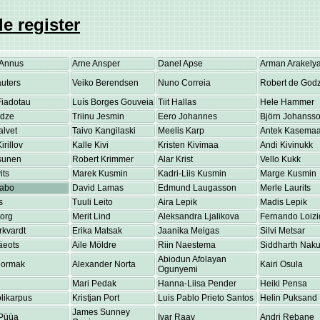
e register
Annus
Arne Ansper
Danel Apse
Arman Arakely
uters
Veiko Berendsen
Nuno Correia
Robert de Godz
Fiadotau
Luís Borges Gouveia
Tiit Hallas
Hele Hammer
adze
Triinu Jesmin
Eero Johannes
Björn Johanss
alvet
Taivo Kangilaski
Meelis Karp
Antek Kasema
irillov
Kalle Kivi
Kristen Kivimaa
Andi Kivinukk
osunen
Robert Krimmer
Alar Krist
Vello Kukk
its
Marek Kusmin
Kadri-Liis Kusmin
Marge Kusmin
Labo
David Lamas
Edmund Laugasson
Merle Laurits
s
Tuuli Leito
Aira Lepik
Madis Lepik
eorg
Merit Lind
Aleksandra Ljalikova
Fernando Loizi
rkvardt
Erika Matsak
Jaanika Meigas
Silvi Metsar
äeots
Aile Möldre
Riin Naestema
Siddharth Nakul
Abiodun Afolayan
Normak
Alexander Norta
Kairi Osula
Ogunyemi
Mari Pedak
Hanna-Liisa Pender
Heiki Pensa
olikarpus
Kristjan Port
Luis Pablo Prieto Santos
Helin Puksand
James Sunney
Püüa
Ivar Raav
Andri Rebane