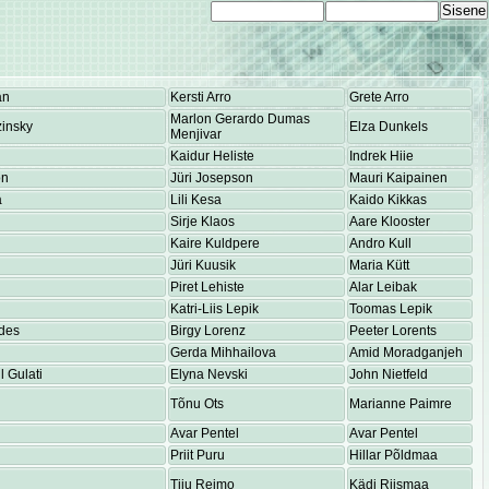
an
Kersti Arro
Grete Arro
Marlon Gerardo Dumas
insky
Elza Dunkels
Menjivar
Kaidur Heliste
Indrek Hiie
on
Jüri Josepson
Mauri Kaipainen
a
Lili Kesa
Kaido Kikkas
Sirje Klaos
Aare Klooster
Kaire Kuldpere
Andro Kull
Jüri Kuusik
Maria Kütt
Piret Lehiste
Alar Leibak
Katri-Liis Lepik
Toomas Lepik
des
Birgy Lorenz
Peeter Lorents
Gerda Mihhailova
Amid Moradganjeh
 Gulati
Elyna Nevski
John Nietfeld
Tõnu Ots
Marianne Paimre
Avar Pentel
Avar Pentel
Priit Puru
Hillar Põldmaa
Tiiu Reimo
Kädi Riismaa