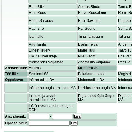
Raul Rikk
Andrus Rinde
Tarmo R
Rein Ruus
Raivo Ruusalepp
Romil R
Hegle Sarapuu
Raul Savimaa
Paul Sei
Raul Sirel
Ivar Soone
Sonia S
Ivar Tallo
Tiina Tambaum
Tatjana
Anu Tanila
Evelin Teiva
Ander T
Ernest Truely
Maire Tuul
Taivo Tu
Elviine Uverskaja
Piret Vacht
Ene Var
Aleksander Väljamäe
Anastasiia Väljamäe
Reelika 
Arhiveeritud:
Arhiivis
Mitte arhiivis
Töö liik:
Seminaritöö
Bakalaureusetöö
Magistri
Õppekava:
Informaatika BA
Matemaatika BA
Infotead
Infotehnoloogia juhtimine MA
Haridustehnoloogia MA
Informaa
Inimese ja arvuti
Digitaalsed õpimängud
Digitaa
interaktsioon MA
MA
MA
Infoühiskonna tehnoloogiad
DOK
Ajavahemik:
-
Lisa
Õpilase nimi:
Otsi