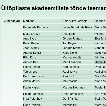
Üliõpilaste akadeemiliste tööde teemad
Juhendajad:
Mart Abel
Kais Allkivi-Metsoja
Hannes 
Emanuele Bardone
Isaias Barreto da Rosa
Merje Ba
Maka Eradze
Pille Eslon
Mikhail 
Argo Ilves
Jörgen Jaanus
Eka Jel
Kätlin Kalde
Tiiu Kaljas
Tarmo K
Jaanus Kink
Jaagup Kippar
Zahhar K
Andres Kollist
Kaire Kollom
Ilkka K
Riho Kurg
Marina Kurvits
Jüri Kurv
Andres Kütt
Mart Laanpere
Daniel 
Guido Leibur
Agu Leinfeld
Paul Lei
Tobias Ley
Reeli Liivik
Aali Lill
Eerik Lossmann
Piret Luik
Maili Ma
Adam Morris
Mati Mõttus
Mario M
Katrin Niglas
Margus Noormaa
Peeter 
Priidu Paomets
Priit Parmakson
Kai Pata
Inga Petuhhov
Gerti Pishtari
Stella P
Hans Põldoja
Margus Püü
Margus 