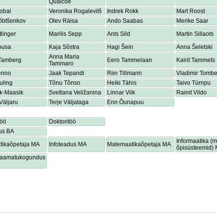
Quaicoe
obal
Veronika Rogalevitš
Indrek Rokk
Mart Roost
õbtšenkov
Olev Räisa
Ando Saabas
Merike Saar
tlinger
Marilis Sepp
Ants Sild
Martin Sillaots
ousa
Kaja Sõstra
Hagi Šein
Anna Šeletski
Anna Maria
 Tamberg
Eero Tammelaan
Kairit Tammets
Tammaro
enno
Jaak Tepandi
Riin Tillmann
Vladimir Tombe
uling
Tõnu Tõnso
Heiki Tähis
Taivo Türnpu
ik-Maasik
Svetlana Veližanina
Linnar Viik
Rainit Vildo
Väljaru
Terje Väljataga
Enn Õunapuu
töö
Doktoritöö
us BA
Informaatika (
tikaõpetaja MA
Infoteadus MA
Matemaatikaõpetaja MA
õpisüsteemid)
lraamatukogundus