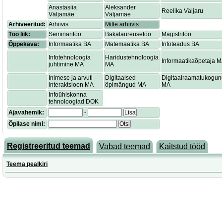
Anastasiia
Aleksander
Reelika Väljaru
Väljamäe
Väljamäe
Arhiveeritud:
Arhiivis
Mitte arhiivis
Töö liik:
Seminaritöö
Bakalaureusetöö
Magistritöö
Õppekava:
Informaatika BA
Matemaatika BA
Infoteadus BA
Infotehnoloogia
Haridustehnoloogia
Informaatikaõpetaja 
juhtimine MA
MA
Inimese ja arvuti
Digitaalsed
Digitaalraamatukogu
interaktsioon MA
õpimängud MA
MA
Infoühiskonna
tehnoloogiad DOK
Ajavahemik:
-
Lisa
Õpilase nimi:
Otsi
Registreeritud teemad
Vabad teemad
Kaitstud tööd
Teema pealkiri