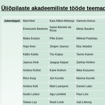
Üliõpilaste akadeemiliste tööde teemad
Juhendajad:
Mart Abel
Kais Allkivi-Metsoja
Hannes Annus
Isaias Barreto da
Emanuele Bardone
Merje Bauters
Rosa
Maka Eradze
Pille Eslon
Mikhail Fiadotau
Argo Ilves
Jörgen Jaanus
Eka Jeladze
Kätlin Kalde
Tiiu Kaljas
Tarmo Kalvet
Jaanus Kink
Jaagup Kippar
Zahhar Kirillov
Andres Kollist
Kaire Kollom
Ilkka Kosunen
Riho Kurg
Jüri Kurvits
Marina Kurvits
Andres Kütt
Mart Laanpere
Daniel Labo
Guido Leibur
Agu Leinfeld
Paul Leis
Tobias Ley
Reeli Liivik
Aali Lilleorg