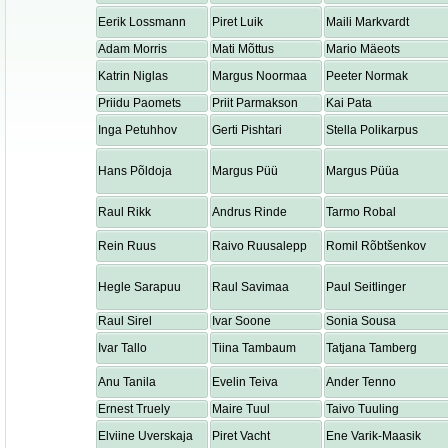
Eerik Lossmann
Piret Luik
Maili Markvardt
Adam Morris
Mati Mõttus
Mario Mäeots
Katrin Niglas
Margus Noormaa
Peeter Normak
Priidu Paomets
Priit Parmakson
Kai Pata
Inga Petuhhov
Gerti Pishtari
Stella Polikarpus
Hans Põldoja
Margus Püü
Margus Püüa
Raul Rikk
Andrus Rinde
Tarmo Robal
Rein Ruus
Raivo Ruusalepp
Romil Rõbtšenkov
Hegle Sarapuu
Raul Savimaa
Paul Seitlinger
Raul Sirel
Ivar Soone
Sonia Sousa
Ivar Tallo
Tiina Tambaum
Tatjana Tamberg
Anu Tanila
Evelin Teiva
Ander Tenno
Ernest Truely
Maire Tuul
Taivo Tuuling
Elviine Uverskaja
Piret Vacht
Ene Varik-Maasik