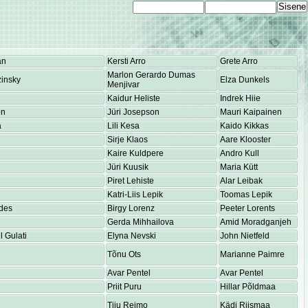
an
Kersti Arro
Grete Arro
Marlon Gerardo Dumas
insky
Elza Dunkels
Menjivar
Kaidur Heliste
Indrek Hiie
on
Jüri Josepson
Mauri Kaipainen
a
Lili Kesa
Kaido Kikkas
Sirje Klaos
Aare Klooster
Kaire Kuldpere
Andro Kull
Jüri Kuusik
Maria Kütt
Piret Lehiste
Alar Leibak
Katri-Liis Lepik
Toomas Lepik
des
Birgy Lorenz
Peeter Lorents
Gerda Mihhailova
Amid Moradganjeh
 Gulati
Elyna Nevski
John Nietfeld
Tõnu Ots
Marianne Paimre
Avar Pentel
Avar Pentel
Priit Puru
Hillar Põldmaa
Tiiu Reimo
Kädi Riismaa