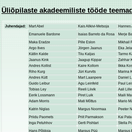
Üliõpilaste akadeemiliste tööde teemad
Juhendajad:
Mart Abel
Kais Allkivi-Metsoja
Hannes 
Emanuele Bardone
Isaias Barreto da Rosa
Merje Ba
Maka Eradze
Pille Eslon
Mikhail 
Argo Ilves
Jörgen Jaanus
Eka Jel
Kätlin Kalde
Tiiu Kaljas
Tarmo K
Jaanus Kink
Jaagup Kippar
Zahhar K
Andres Kollist
Kaire Kollom
Ilkka K
Riho Kurg
Jüri Kurvits
Marina K
Andres Kütt
Mart Laanpere
Daniel 
Guido Leibur
Agu Leinfeld
Paul Lei
Tobias Ley
Reeli Liivik
Aali Lill
Eerik Lossmann
Piret Luik
Maili Ma
Adam Morris
Mati Mõttus
Mario M
Katrin Niglas
Margus Noormaa
Peeter 
Priidu Paomets
Priit Parmakson
Kai Pata
Inga Petuhhov
Gerti Pishtari
Stella P
Hans Põldoja
Margus Püü
Margus 