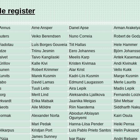
e register
Annus
Arne Ansper
Danel Apse
Arman Arakely
uters
Veiko Berendsen
Nuno Correia
Robert de Godz
Fiadotau
Luís Borges Gouveia
Tiit Hallas
Hele Hammer
adze
Triinu Jesmin
Eero Johannes
Björn Johanss
alvet
Taivo Kangilaski
Meelis Karp
Antek Kasema
irillov
Kalle Kivi
Kristen Kivimaa
Andi Kivinukk
osunen
Robert Krimmer
Alar Krist
Vello Kukk
urvits
Marek Kusmin
Kadri-Liis Kusmin
Marge Kusmin
Labo
David Lamas
Edmund Laugasson
Merle Laurits
s
Tuuli Leito
Aira Lepik
Madis Lepik
eorg
Merit Lind
Aleksandra Ljalikova
Fernando Loizi
rkvardt
Erika Matsak
Jaanika Meigas
Silvi Metsar
äeots
Aile Möldre
Riin Naestema
Siddharth Nakul
Abiodun Afolayan
Normak
Alexander Norta
Kairi Osula
Ogunyemi
Mari Pedak
Hanna-Liisa Pender
Heiki Pensa
olikarpus
Kristjan Port
Luis Pablo Prieto Santos
Helin Puksand
James Sunney
Püüa
Ivar Raav
Andri Rebane