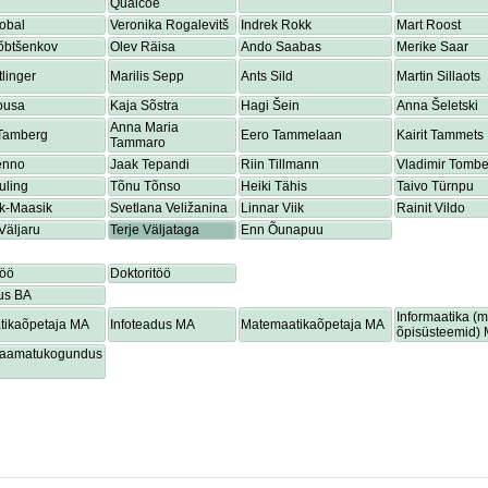
Quaicoe
obal
Veronika Rogalevitš
Indrek Rokk
Mart Roost
õbtšenkov
Olev Räisa
Ando Saabas
Merike Saar
tlinger
Marilis Sepp
Ants Sild
Martin Sillaots
ousa
Kaja Sõstra
Hagi Šein
Anna Šeletski
Anna Maria
 Tamberg
Eero Tammelaan
Kairit Tammets
Tammaro
enno
Jaak Tepandi
Riin Tillmann
Vladimir Tombe
uling
Tõnu Tõnso
Heiki Tähis
Taivo Türnpu
ik-Maasik
Svetlana Veližanina
Linnar Viik
Rainit Vildo
Väljaru
Terje Väljataga
Enn Õunapuu
töö
Doktoritöö
us BA
Informaatika (
tikaõpetaja MA
Infoteadus MA
Matemaatikaõpetaja MA
õpisüsteemid)
lraamatukogundus