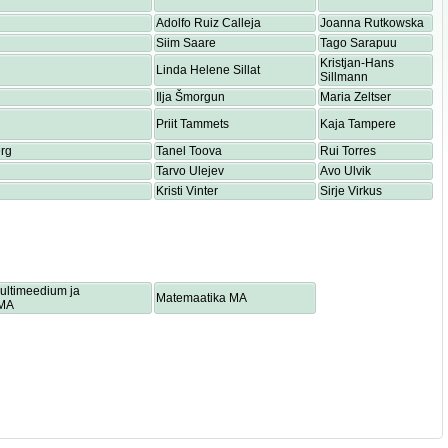
Adolfo Ruiz Calleja
Joanna Rutkowska
Siim Saare
Tago Sarapuu
Kristjan-Hans
Linda Helene Sillat
Sillmann
Ilja Šmorgun
Maria Zeltser
Priit Tammets
Kaja Tampere
rg
Tanel Toova
Rui Torres
Tarvo Ulejev
Avo Ulvik
Kristi Vinter
Sirje Virkus
multimeedium ja
Matemaatika MA
 MA