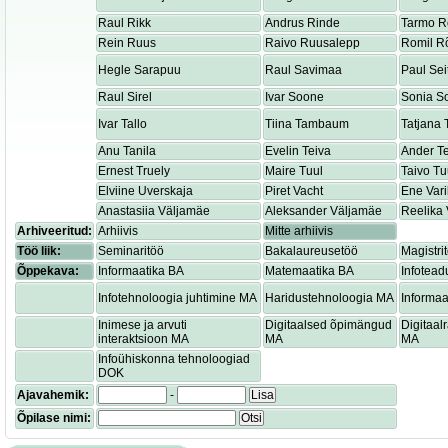
Raul Rikk
Andrus Rinde
Tarmo R
Rein Ruus
Raivo Ruusalepp
Romil R
Hegle Sarapuu
Raul Savimaa
Paul Sei
Raul Sirel
Ivar Soone
Sonia S
Ivar Tallo
Tiina Tambaum
Tatjana
Anu Tanila
Evelin Teiva
Ander T
Ernest Truely
Maire Tuul
Taivo Tu
Elviine Uverskaja
Piret Vacht
Ene Var
Anastasiia Väljamäe
Aleksander Väljamäe
Reelika 
Arhiveeritud:
Arhiivis
Mitte arhiivis
Töö liik:
Seminaritöö
Bakalaureusetöö
Magistri
Õppekava:
Informaatika BA
Matemaatika BA
Infotead
Infotehnoloogia juhtimine MA
Haridustehnoloogia MA
Informaa
Inimese ja arvuti
Digitaalsed õpimängud
Digitaa
interaktsioon MA
MA
MA
Infoühiskonna tehnoloogiad
DOK
Ajavahemik:
-
Lisa
Õpilase nimi:
Otsi