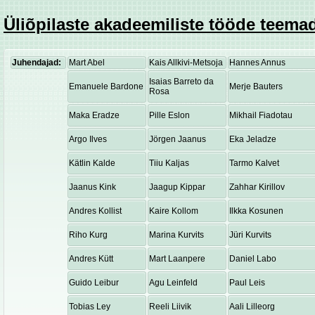
Üliõpilaste akadeemiliste tööde teemad
Juhendajad:
Mart Abel
Kais Allkivi-Metsoja
Hannes Annus
Isaias Barreto da
Emanuele Bardone
Merje Bauters
Rosa
Maka Eradze
Pille Eslon
Mikhail Fiadotau
Argo Ilves
Jörgen Jaanus
Eka Jeladze
Kätlin Kalde
Tiiu Kaljas
Tarmo Kalvet
Jaanus Kink
Jaagup Kippar
Zahhar Kirillov
Andres Kollist
Kaire Kollom
Ilkka Kosunen
Riho Kurg
Marina Kurvits
Jüri Kurvits
Andres Kütt
Mart Laanpere
Daniel Labo
Guido Leibur
Agu Leinfeld
Paul Leis
Tobias Ley
Reeli Liivik
Aali Lilleorg