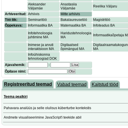
Aleksander
Anastasiia
Reelika Väljaru
Väljamäe
Väljamäe
Arhiveeritud:
Arhiivis
Mitte arhiivis
Töö liik:
Seminaritöö
Bakalaureusetöö
Magistritöö
Õppekava:
Informaatika BA
Matemaatika BA
Infoteadus BA
Infotehnoloogia
Haridustehnoloogia
Informaatikaõpetaja 
juhtimine MA
MA
Inimese ja arvuti
Digitaalsed
Digitaalraamatukogu
interaktsioon MA
õpimängud MA
MA
Infoühiskonna
tehnoloogiad DOK
Ajavahemik:
-
Lisa
Õpilase nimi:
Otsi
Registreeritud teemad
Vabad teemad
Kaitstud tööd
Teema pealkiri
Pahavara analüüs ja selle olulisus küberturbe kontekstis
Andmete visualiseerimine JavaScript'i teekide abil