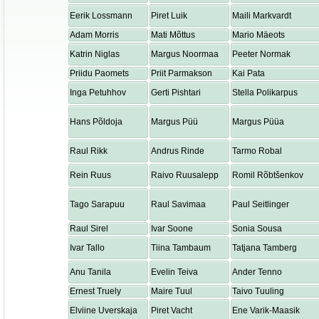
Eerik Lossmann
Piret Luik
Maili Markvardt
Adam Morris
Mati Mõttus
Mario Mäeots
Katrin Niglas
Margus Noormaa
Peeter Normak
Priidu Paomets
Priit Parmakson
Kai Pata
Inga Petuhhov
Gerti Pishtari
Stella Polikarpus
Hans Põldoja
Margus Püü
Margus Püüa
Raul Rikk
Andrus Rinde
Tarmo Robal
Rein Ruus
Raivo Ruusalepp
Romil Rõbtšenkov
Tago Sarapuu
Raul Savimaa
Paul Seitlinger
Raul Sirel
Ivar Soone
Sonia Sousa
Ivar Tallo
Tiina Tambaum
Tatjana Tamberg
Anu Tanila
Evelin Teiva
Ander Tenno
Ernest Truely
Maire Tuul
Taivo Tuuling
Elviine Uverskaja
Piret Vacht
Ene Varik-Maasik