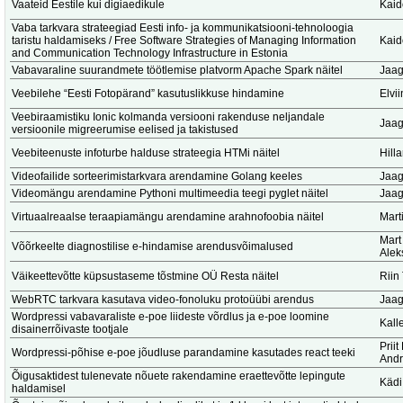
Vaateid Eestile kui digiaedikule
Kaid
Vaba tarkvara strateegiad Eesti info- ja kommunikatsiooni-tehnoloogia
taristu haldamiseks / Free Software Strategies of Managing Information
Kaid
and Communication Technology Infrastructure in Estonia
Vabavaraline suurandmete töötlemise platvorm Apache Spark näitel
Jaag
Veebilehe “Eesti Fotopärand” kasutuslikkuse hindamine
Elvi
Veebiraamistiku Ionic kolmanda versiooni rakenduse neljandale
Jaag
versioonile migreerumise eelised ja takistused
Veebiteenuste infoturbe halduse strateegia HTMi näitel
Hill
Videofailide sorteerimistarkvara arendamine Golang keeles
Jaag
Videomängu arendamine Pythoni multimeedia teegi pyglet näitel
Jaag
Virtuaalreaalse teraapiamängu arendamine arahnofoobia näitel
Marti
Mart
Võõrkeelte diagnostilise e-hindamise arendusvõimalused
Alek
Väikeettevõtte küpsustaseme tõstmine OÜ Resta näitel
Riin
WebRTC tarkvara kasutava video-fonoluku protoüübi arendus
Jaag
Wordpressi vabavaraliste e-poe liideste võrdlus ja e-poe loomine
Kalle
disainerrõivaste tootjale
Priit
Wordpressi-põhise e-poe jõudluse parandamine kasutades react teeki
Andr
Õigusaktidest tulenevate nõuete rakendamine eraettevõtte lepingute
Kädi
haldamisel