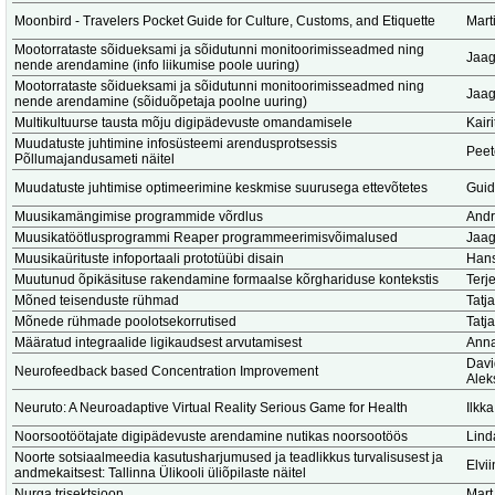
Moonbird - Travelers Pocket Guide for Culture, Customs, and Etiquette
Marti
Mootorrataste sõidueksami ja sõidutunni monitoorimisseadmed ning
Jaag
nende arendamine (info liikumise poole uuring)
Mootorrataste sõidueksami ja sõidutunni monitoorimisseadmed ning
Jaag
nende arendamine (sõiduõpetaja poolne uuring)
Multikultuurse tausta mõju digipädevuste omandamisele
Kair
Muudatuste juhtimine infosüsteemi arendusprotsessis
Peet
Põllumajandusameti näitel
Muudatuste juhtimise optimeerimine keskmise suurusega ettevõtetes
Guid
Muusikamängimise programmide võrdlus
Andr
Muusikatöötlusprogrammi Reaper programmeerimisvõimalused
Jaag
Muusikaürituste infoportaali prototüübi disain
Hans
Muutunud õpikäsituse rakendamine formaalse kõrghariduse kontekstis
Terj
Mõned teisenduste rühmad
Tatj
Mõnede rühmade poolotsekorrutised
Tatj
Määratud integraalide ligikaudsest arvutamisest
Anna
Dav
Neurofeedback based Concentration Improvement
Alek
Neuruto: A Neuroadaptive Virtual Reality Serious Game for Health
Ilkk
Noorsootöötajate digipädevuste arendamine nutikas noorsootöös
Lind
Noorte sotsiaalmeedia kasutusharjumused ja teadlikkus turvalisusest ja
Elvi
andmekaitsest: Tallinna Ülikooli üliõpilaste näitel
Nurga trisektsioon
Mart