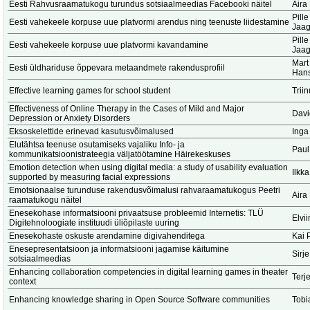
Eesti Rahvusraamatukogu turundus sotsiaalmeedias Facebooki näitel
Aira
Pill
Eesti vahekeele korpuse uue platvormi arendus ning teenuste liidestamine
Jaag
Pill
Eesti vahekeele korpuse uue platvormi kavandamine
Jaag
Mart
Eesti üldhariduse õppevara metaandmete rakendusprofiil
Hans
Effective learning games for school student
Trii
Effectiveness of Online Therapy in the Cases of Mild and Major
Dav
Depression or Anxiety Disorders
Eksoskelettide erinevad kasutusvõimalused
Inga
Elutähtsa teenuse osutamiseks vajaliku Info- ja
Paul
kommunikatsioonistrateegia väljatöötamine Häirekeskuses
Emotion detection when using digital media: a study of usability evaluation
Ilkk
supported by measuring facial expressions
Emotsionaalse turunduse rakendusvõimalusi rahvaraamatukogus Peetri
Aira
raamatukogu näitel
Enesekohase informatsiooni privaatsuse probleemid Internetis: TLÜ
Elvi
Digitehnoloogiate instituudi üliõpilaste uuring
Enesekohaste oskuste arendamine digivahenditega
Kai 
Enesepresentatsioon ja informatsiooni jagamise käitumine
Sirje
sotsiaalmeedias
Enhancing collaboration competencies in digital learning games in theater
Terj
context
Enhancing knowledge sharing in Open Source Software communities
Tobi