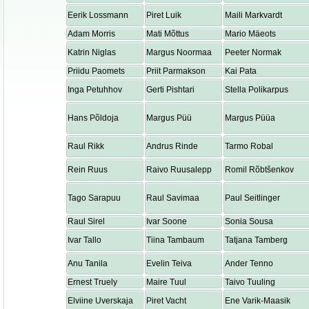
Eerik Lossmann
Piret Luik
Maili Markvardt
Adam Morris
Mati Mõttus
Mario Mäeots
Katrin Niglas
Margus Noormaa
Peeter Normak
Priidu Paomets
Priit Parmakson
Kai Pata
Inga Petuhhov
Gerti Pishtari
Stella Polikarpus
Hans Põldoja
Margus Püü
Margus Püüa
Raul Rikk
Andrus Rinde
Tarmo Robal
Rein Ruus
Raivo Ruusalepp
Romil Rõbtšenkov
Tago Sarapuu
Raul Savimaa
Paul Seitlinger
Raul Sirel
Ivar Soone
Sonia Sousa
Ivar Tallo
Tiina Tambaum
Tatjana Tamberg
Anu Tanila
Evelin Teiva
Ander Tenno
Ernest Truely
Maire Tuul
Taivo Tuuling
Elviine Uverskaja
Piret Vacht
Ene Varik-Maasik