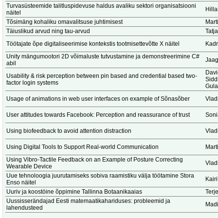
Turvasüsteemide talitluspidevuse haldus avaliku sektori organisatsiooni
Hill
näitel
Tõsimäng kohaliku omavalitsuse juhtimisest
Marti
Täiuslikud arvud ning tau-arvud
Tatj
Töötajate õpe digitaliseerimise kontekstis tootmisettevõtte X näitel
Kadr
Unity mängumootori 2D võimaluste tutvustamine ja demonstreerimine C#
Jaag
abil
Dav
Usability & risk perception between pin based and credential based two-
Sidd
factor login systems
Gula
Usage of animations in web user interfaces on example of Sõnasõber
Vlad
User attitudes towards Facebook: Perception and reassurance of trust
Soni
Using biofeedback to avoid attention distraction
Vlad
Using Digital Tools to Support Real-world Communication
Marti
Using Vibro-Tactile Feedback on an Example of Posture Correcting
Vlad
Wearable Device
Uue tehnoloogia juurutamiseks sobiva raamistiku välja töötamine Stora
Kair
Enso näitel
Uuriv ja koostöine õppimine Tallinna Botaanikaaias
Terj
Uussisserändajad Eesti matemaatikahariduses: probleemid ja
Madi
lahendusteed