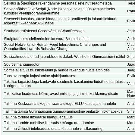
Seiklus ja õuesõppe rakendamine personaalsete nutiseadmetega
Terj
Serveripõhise JavaScripti (Node.js) sobivuse analüüs kasutamiseks
Romi
kursusel Veebiprogrammeerimine
Siseveebi kasutuslikkuse hindamine info kvaliteedi ja infoarhitektuuri
Elvi
aspektist Swedbank AS-i näitel
Sisuhaldussüsteemi Ghost võrdlus WordPressiga
Andr
Skulptuurne modelleerimine tarkvara Sculptris näitel
Andr
Social Networks for Human-Food Interactions: Challenges and
Vlad
Opportunities towards Behavior Change
Anas
Sotsiaalmeedia ohud ja probleemid Jakob Westholmi Gümnaasiumi näitel
Sirje
Source mängumootor
Jaag
Sõrmejälje tuvastussüsteemid ja nende rakendus nutitelefonides
Jaag
Taastuvenergia kajastamine ajakirjanduses
Elvi
Taktiilse tagasisidega kantavate seadmete kasutamine füüsiliste harjutuste
Vlad
korrigeerimiseks
Mart
Taktikalise teadmuse hõive, avastamise ja jagamise keskkonna disain
Hans
Tallinna Keskraamatukogu e-raamatukogu ELLU kasutajate rahulolu
Aira
Tallinna Saksa Gümnaasiumi gümnaasiumiastme õpilaste infokirjaoskus
Sirje
Tallinna tornide liitreaalse mängu analüüs
Marti
Tallinna tornide mobiilse liitreaalse mängu arendamine
Marti
Tallinna Ülikooli infoteaduse eriala lõpetanute vilistlasuuring
Aira