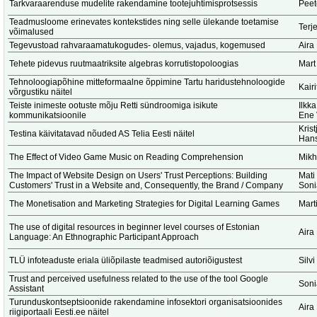
Tarkvaraarenduse mudelite rakendamine tootejuhtimisprotsessis
Peet
Teadmusloome erinevates kontekstides ning selle ülekande toetamise
Terj
võimalused
Tegevustoad rahvaraamatukogudes- olemus, vajadus, kogemused
Aira
Tehete pidevus ruutmaatriksite algebras korrutistopoloogias
Mart
Tehnoloogiapõhine mitteformaalne õppimine Tartu haridustehnoloogide
Kair
võrgustiku näitel
Teiste inimeste ootuste mõju Retti sündroomiga isikute
Ilkk
kommunikatsioonile
Ene 
Krist
Testina käivitatavad nõuded AS Telia Eesti näitel
Hans
The Effect of Video Game Music on Reading Comprehension
Mikh
The Impact of Website Design on Users' Trust Perceptions: Building
Mati
Customers' Trust in a Website and, Consequently, the Brand / Company
Soni
The Monetisation and Marketing Strategies for Digital Learning Games
Marti
The use of digital resources in beginner level courses of Estonian
Aira
Language: An Ethnographic Participant Approach
TLÜ infoteaduste eriala üliõpilaste teadmised autoriõigustest
Silv
Trust and perceived usefulness related to the use of the tool Google
Soni
Assistant
Turunduskontseptsioonide rakendamine infosektori organisatsioonides
Aira
riigiportaali Eesti.ee näitel