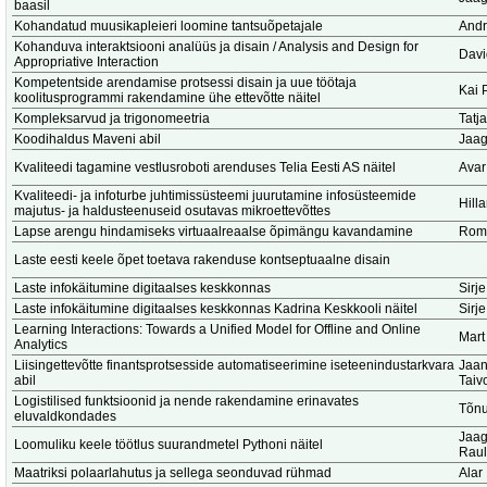
baasil
Kohandatud muusikapleieri loomine tantsuõpetajale
Andr
Kohanduva interaktsiooni analüüs ja disain / Analysis and Design for
Dav
Appropriative Interaction
Kompetentside arendamise protsessi disain ja uue töötaja
Kai 
koolitusprogrammi rakendamine ühe ettevõtte näitel
Kompleksarvud ja trigonomeetria
Tatj
Koodihaldus Maveni abil
Jaag
Kvaliteedi tagamine vestlusroboti arenduses Telia Eesti AS näitel
Avar
Kvaliteedi- ja infoturbe juhtimissüsteemi juurutamine infosüsteemide
Hill
majutus- ja haldusteenuseid osutavas mikroettevõttes
Lapse arengu hindamiseks virtuaalreaalse õpimängu kavandamine
Romi
Laste eesti keele õpet toetava rakenduse kontseptuaalne disain
Laste infokäitumine digitaalses keskkonnas
Sirje
Laste infokäitumine digitaalses keskkonnas Kadrina Keskkooli näitel
Sirje
Learning Interactions: Towards a Unified Model for Offline and Online
Mart
Analytics
Liisingettevõtte finantsprotsesside automatiseerimine iseteenindustarkvara
Jaan
abil
Taiv
Logistilised funktsioonid ja nende rakendamine erinavates
Tõnu
eluvaldkondades
Jaag
Loomuliku keele töötlus suurandmetel Pythoni näitel
Raul
Maatriksi polaarlahutus ja sellega seonduvad rühmad
Alar