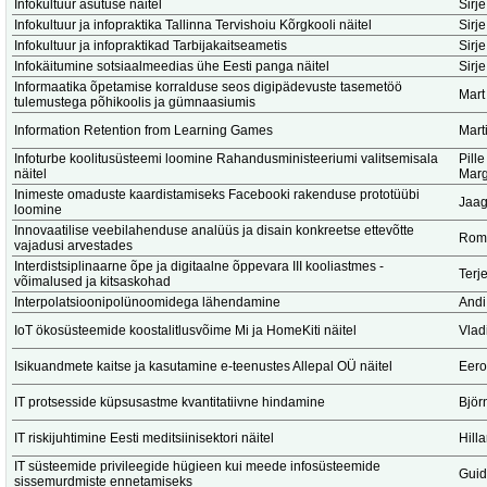
Infokultuur asutuse näitel
Sirje
Infokultuur ja infopraktika Tallinna Tervishoiu Kõrgkooli näitel
Sirje
Infokultuur ja infopraktikad Tarbijakaitseametis
Sirje
Infokäitumine sotsiaalmeedias ühe Eesti panga näitel
Sirje
Informaatika õpetamise korralduse seos digipädevuste tasemetöö
Mart
tulemustega põhikoolis ja gümnaasiumis
Information Retention from Learning Games
Marti
Infoturbe koolitusüsteemi loomine Rahandusministeeriumi valitsemisala
Pill
näitel
Mar
Inimeste omaduste kaardistamiseks Facebooki rakenduse prototüübi
Jaag
loomine
Innovaatilise veebilahenduse analüüs ja disain konkreetse ettevõtte
Romi
vajadusi arvestades
Interdistsiplinaarne õpe ja digitaalne õppevara III kooliastmes -
Terj
võimalused ja kitsaskohad
Interpolatsioonipolünoomidega lähendamine
Andi
IoT ökosüsteemide koostalitlusvõime Mi ja HomeKiti näitel
Vlad
Isikuandmete kaitse ja kasutamine e-teenustes Allepal OÜ näitel
Eero
IT protsesside küpsusastme kvantitatiivne hindamine
Björ
IT riskijuhtimine Eesti meditsiinisektori näitel
Hill
IT süsteemide privileegide hügieen kui meede infosüsteemide
Guid
sissemurdmiste ennetamiseks