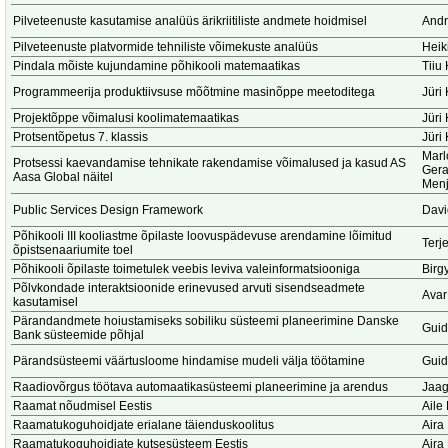
Pilveteenuste kasutamise analüüs ärikriitiliste andmete hoidmisel
Andr
Pilveteenuste platvormide tehniliste võimekuste analüüs
Heik
Pindala mõiste kujundamine põhikooli matemaatikas
Tiiu 
Programmeerija produktiivsuse mõõtmine masinõppe meetoditega
Jüri
Projektõppe võimalusi koolimatemaatikas
Jüri 
Protsentõpetus 7. klassis
Jüri 
Marl
Protsessi kaevandamise tehnikate rakendamise võimalused ja kasud AS
Ger
Aasa Global näitel
Menj
Public Services Design Framework
Dav
Põhikooli III kooliastme õpilaste loovuspädevuse arendamine lõimitud
Terj
õpistsenaariumite toel
Põhikooli õpilaste toimetulek veebis leviva valeinformatsiooniga
Birg
Põlvkondade interaktsioonide erinevused arvuti sisendseadmete
Avar
kasutamisel
Pärandandmete hoiustamiseks sobiliku süsteemi planeerimine Danske
Guid
Bank süsteemide põhjal
Pärandsüsteemi väärtusloome hindamise mudeli välja töötamine
Guid
Raadiovõrgus töötava automaatikasüsteemi planeerimine ja arendus
Jaag
Raamat nõudmisel Eestis
Aile
Raamatukoguhoidjate erialane täienduskoolitus
Aira
Raamatukoguhoidjate kutsesüsteem Eestis
Aira