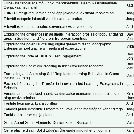
Erinevate tarkvarade mõju dokumendihaldussüsteemi kasutatavusele
Kädi
Statistikaameti näitel
EstNLTK teegi kasutamine eesti õppijakeele e-leksikoni koostamisel
Jaag
Ettevõtlusõppele interaktiivse ülesande arendus
Jaag
Ettevõttesisene maapealne serveripark vs pilveteenus
Andr
Exploring the differences in aesthetic interaction profiles of popular dating
Dav
apps in Southern and Northern European countries
Mati
Exploring the potential of using digital games to teach topography:
Mikh
Estonian school teachers’ needs and expectations
Dav
Exploring the Role of Trust in User Engagement
Soni
Dav
Exploring the use of eye-tracking in user experience research
Mati
Facilitating and Assessing Self-Regulated Learning Behaviors in Game-
Marti
Based Learning
Factors Influencing the Transfer to Innovation-led Learning Ecosystems in
Kai 
Schools
Foneemanalüüsioskust arendava digitaalse õpimängu prototüübi disain
Riin
ning evalveerimine
Hans
Fontide loomise tarkvara võrdlus
Andr
Fotodelt puidu defektide tuvastamine JavaScripti masinõppe vahenditega
Jaag
Funktsiooni teravikud ja platood
Andi
Game About Game Elements: Design Based Research
Marti
Generatiivne disain Solid Edge'is: Ülevaade ning juhendi loomine
Kalle