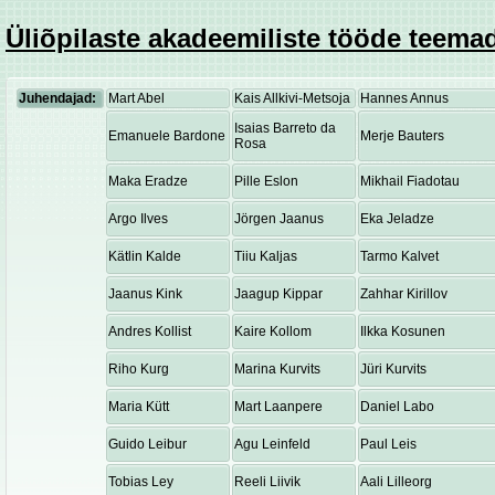
Üliõpilaste akadeemiliste tööde teemad
Juhendajad:
Mart Abel
Kais Allkivi-Metsoja
Hannes Annus
Isaias Barreto da
Emanuele Bardone
Merje Bauters
Rosa
Maka Eradze
Pille Eslon
Mikhail Fiadotau
Argo Ilves
Jörgen Jaanus
Eka Jeladze
Kätlin Kalde
Tiiu Kaljas
Tarmo Kalvet
Jaanus Kink
Jaagup Kippar
Zahhar Kirillov
Andres Kollist
Kaire Kollom
Ilkka Kosunen
Riho Kurg
Marina Kurvits
Jüri Kurvits
Maria Kütt
Mart Laanpere
Daniel Labo
Guido Leibur
Agu Leinfeld
Paul Leis
Tobias Ley
Reeli Liivik
Aali Lilleorg