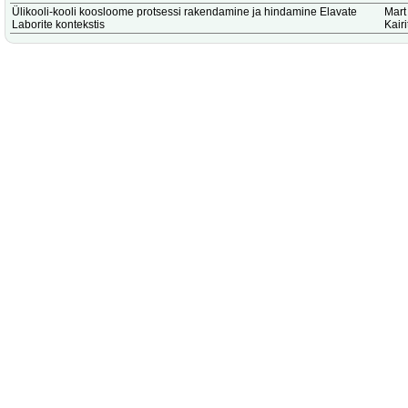
Ülikooli-kooli koosloome protsessi rakendamine ja hindamine Elavate
Mart
Laborite kontekstis
Kair