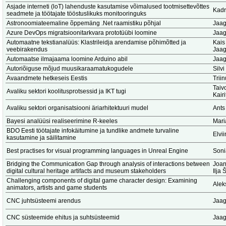
Asjade interneti (loT) lahenduste kasutamise võimalused tootmisettevõttes
Kadr
seadmete ja töötajate tööstuslikuks monitooringuks
Astronoomiateemaline õppemäng .Net raamistiku põhjal
Jaag
Azure DevOps migratsioonitarkvara prototüübi loomine
Jaag
Automaatne tekstianalüüs: Klastrileidja arendamise põhimõtted ja
Kais
veebirakendus
Jaag
Automaatse ilmajaama loomine Arduino abil
Jaag
Autoriõiguse mõjud muusikaraamatukogudele
Silv
Avaandmete hetkeseis Eestis
Trii
Taiv
Avaliku sektori koolitusprotsessid ja IKT tugi
Kair
Avaliku sektori organisatsiooni äriarhitektuuri mudel
Ants
Bayesi analüüsi realiseerimine R-keeles
Mari
BDO Eesti töötajate infokäitumine ja tundlike andmete turvaline
Elvi
kasutamine ja säilitamine
Best practises for visual programming languages in Unreal Engine
Soni
Bridging the Communication Gap through analysis of interactions between
Joan
digital cultural heritage artifacts and museum stakeholders
Ilja
Challenging components of digital game character design: Examining
Alek
animators, artists and game students
CNC juhtsüsteemi arendus
Jaag
CNC süsteemide ehitus ja suhtsüsteemid
Jaag