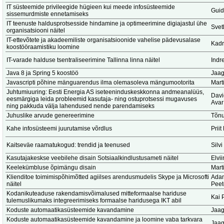
IT süsteemide privileegide hügieen kui meede infosüsteemide
Guid
sissemurdmiste ennetamiseks
IT teenuste haldusprotsesside hindamine ja optimeerimine digiajastul ühe
Svet
organisatsiooni näitel
IT-ettevõtete ja akadeemiliste organisatsioonide vahelise pädevusalase
Kadr
koostööraamistiku loomine
IT-varade halduse tsentraliseerimine Tallinna linna näitel
Indr
Java 8 ja Spring 5 koostöö
Jaag
Javascripti põhine mänguarendus ilma olemasoleva mängumootorita
Marti
Juhtumiuuring: Eesti Energia AS iseteeninduskeskkonna andmeanalüüs,
Dav
eesmärgiga leida probleemid kasutaja- ning ostuprotsessi mugavuses
Avar
ning pakkuda välja lahendused nende parendamiseks
Juhuslike arvude genereerimine
Tõnu
Kahe infosüsteemi juurutamise võrdlus
Prii
Kaitseväe raamatukogud: trendid ja teenused
Silv
Kasutajakeskse veebilehe disain Sotsiaalkindlustusameti näitel
Elvi
Keelekümbluse õpimängu disain
Marti
Klienditoe toimimispõhimõtted agiilses arendusmudelis Skype ja Microsofti
Adam
näitel
Peet
Kodanikuteaduse rakendamisvõimalused mitteformaalse hariduse
Kai 
tulemuslikumaks integreerimiseks formaalse haridusega IKT abil
Koduste automaatikasüsteemide kavandamine
Jaag
Koduste automaatikasüsteemide kavandamine ja loomine vaba tarkvara
Jaag