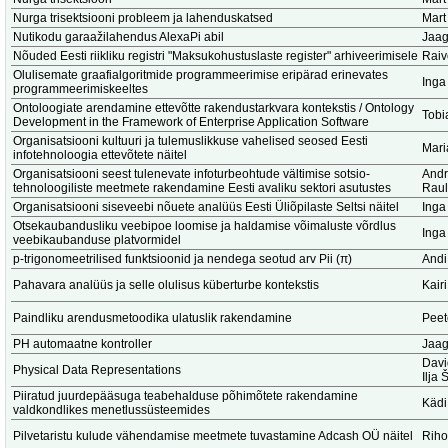
Nurga trisektsiooni probleem ja lahenduskatsed
Mart
Nutikodu garaažilahendus AlexaPi abil
Jaag
Nõuded Eesti riikliku registri "Maksukohustuslaste register" arhiveerimisele
Raiv
Olulisemate graafialgoritmide programmeerimise eripärad erinevates
Inga
programmeerimiskeeltes
Ontoloogiate arendamine ettevõtte rakendustarkvara kontekstis / Ontology
Tobi
Development in the Framework of Enterprise Application Software
Organisatsiooni kultuuri ja tulemuslikkuse vahelised seosed Eesti
Mari
infotehnoloogia ettevõtete näitel
Organisatsiooni seest tulenevate infoturbeohtude vältimise sotsio-
Andr
tehnoloogiliste meetmete rakendamine Eesti avaliku sektori asutustes
Raul
Organisatsiooni siseveebi nõuete analüüs Eesti Üliõpilaste Seltsi näitel
Inga
Otsekaubandusliku veebipoe loomise ja haldamise võimaluste võrdlus
Inga
veebikaubanduse platvormidel
p-trigonomeetrilised funktsioonid ja nendega seotud arv Pii (π)
Andi
Pahavara analüüs ja selle olulisus küberturbe kontekstis
Kair
Paindliku arendusmetoodika ulatuslik rakendamine
Peet
PH automaatne kontroller
Jaag
Dav
Physical Data Representations
Ilja
Piiratud juurdepääsuga teabehalduse põhimõtete rakendamine
Kädi
valdkondlikes menetlussüsteemides
Pilvetaristu kulude vähendamise meetmete tuvastamine Adcash OÜ näitel
Riho