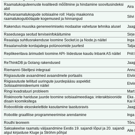
Raamatukoguteenuste kvaliteedi mõõtmine ja hindamine soovitusindeksi
Aira
abil
Rahvaraamatukogude sotsiaalne roll: Harju maakonna
Silv
raamatukogutöötajate kogemused ja hinnangud
Rakendus muusika genereerimiseks modaalse vahetuse tehnika alusel
Jaag
Rasedusega seotud terviseinfokäitumine
Sirje
Reaalaja suhtlusrakenduse loomine Socket.io ja Node.js näitel
Inga
Reaalarvuliste kordajatega polünoomide juurtest
Tatj
Replikeeritava ärimudeli loomine API- liidestuse kaudu Inbank AS näitel
Prii
ReThinkDB ja Golang rakendused
Jaag
Riemanni-Stieltjesi integraal
Anna
Riigiasutuste avaandmed avaandmete portaalis
Elvi
Riigiasutuste tellitud uuringute juurdepääsu aspektid:
Elvi
Sotsiaalministeeriumi näitel
Ringi kvadratuuri probleem
Mart
Riskinoorte hariduse juurde toomine sotsiaalmeediaga: interaktsioonide
Eka 
disain koomiksitega
Kai 
Robootiliste eksoskelettide kasutamine taastusravis
Jaag
Robotite graafilise programmeerimise arendamine
Inga
Routhi teoreem
Tõnu
Saksakeelse raamatu väljaandmine Eestis 19. sajandi lõpul ja 20. sajandi
Aile
algul kirjastuse Kluge ja Ströhm põhjal