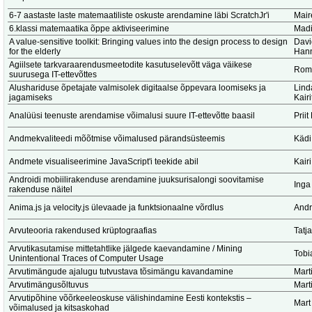
6-7 aastaste laste matemaatiliste oskuste arendamine läbi ScratchJr'i
Mair
6.klassi matemaatika õppe aktiviseerimine
Madi
A value-sensitive toolkit: Bringing values into the design process to design
Dav
for the elderly
Hann
Agiilsete tarkvaraarendusmeetodite kasutuselevõtt väga väikese
Romi
suurusega IT-ettevõttes
Alushariduse õpetajate valmisolek digitaalse õppevara loomiseks ja
Lind
jagamiseks
Kair
Analüüsi teenuste arendamise võimalusi suure IT-ettevõtte baasil
Prii
Andmekvaliteedi mõõtmise võimalused pärandsüsteemis
Kädi
Andmete visualiseerimine JavaScript'i teekide abil
Kair
Androidi mobiilirakenduse arendamine juuksurisalongi soovitamise
Inga
rakenduse näitel
Anima.js ja velocity.js ülevaade ja funktsionaalne võrdlus
Andr
Arvuteooria rakendused krüptograafias
Tatj
Arvutikasutamise mittetahtlike jälgede kaevandamine / Mining
Tobi
Unintentional Traces of Computer Usage
Arvutimängude ajalugu tutvustava tõsimängu kavandamine
Marti
Arvutimängusõltuvus
Marti
Arvutipõhine võõrkeeleoskuse välishindamine Eesti kontekstis –
Mart
võimalused ja kitsaskohad