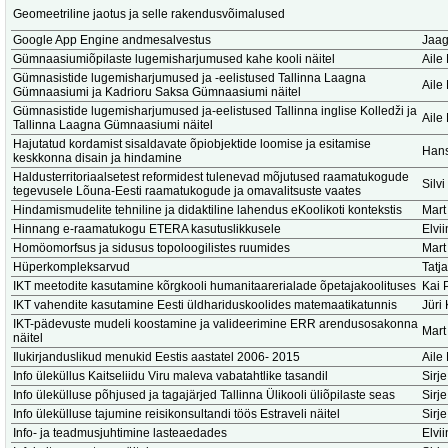
Geomeetriline jaotus ja selle rakendusvõimalused
Google App Engine andmesalvestus
Jaag
Gümnaasiumiõpilaste lugemisharjumused kahe kooli näitel
Aile
Gümnasistide lugemisharjumused ja -eelistused Tallinna Laagna
Aile
Gümnaasiumi ja Kadrioru Saksa Gümnaasiumi näitel
Gümnasistide lugemisharjumused ja-eelistused Tallinna inglise Kolledži ja
Aile
Tallinna Laagna Gümnaasiumi näitel
Hajutatud kordamist sisaldavate õpiobjektide loomise ja esitamise
Hans
keskkonna disain ja hindamine
Haldusterritoriaalsetest reformidest tulenevad mõjutused raamatukogude
Silv
tegevusele Lõuna-Eesti raamatukogude ja omavalitsuste vaates
Hindamismudelite tehniline ja didaktiline lahendus eKoolikoti kontekstis
Mart
Hinnang e-raamatukogu ETERA kasutuslikkusele
Elvi
Homöomorfsus ja sidusus topoloogilistes ruumides
Mart
Hüperkompleksarvud
Tatj
IKT meetodite kasutamine kõrgkooli humanitaarerialade õpetajakoolituses
Kai 
IKT vahendite kasutamine Eesti üldhariduskoolides matemaatikatunnis
Jüri 
IKT-pädevuste mudeli koostamine ja valideerimine ERR arendusosakonna
Mart
näitel
Ilukirjanduslikud menukid Eestis aastatel 2006- 2015
Aile
Info üleküllus Kaitseliidu Viru maleva vabatahtlike tasandil
Sirje
Info ülekülluse põhjused ja tagajärjed Tallinna Ülikooli üliõpilaste seas
Sirje
Info ülekülluse tajumine reisikonsultandi töös Estraveli näitel
Sirje
Info- ja teadmusjuhtimine lasteaedades
Elvi