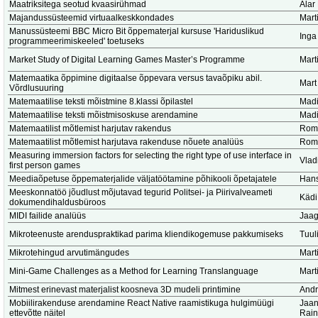
Maatriksitega seotud kvaasirühmad
Alar
Majandussüsteemid virtuaalkeskkondades
Marti
Manussüsteemi BBC Micro Bit õppematerjal kursuse 'Hariduslikud
Inga
programmeerimiskeeled' toetuseks
Market Study of Digital Learning Games Master’s Programme
Marti
Matemaatika õppimine digitaalse õppevara versus tavaõpiku abil.
Mart
Võrdlusuuring
Matemaatilise teksti mõistmine 8.klassi õpilastel
Madi
Matemaatilise teksti mõistmisoskuse arendamine
Madi
Matemaatilist mõtlemist harjutav rakendus
Romi
Matemaatilist mõtlemist harjutava rakenduse nõuete analüüs
Romi
Measuring immersion factors for selecting the right type of use interface in
Vlad
first person games
Meediaõpetuse õppematerjalide väljatöötamine põhikooli õpetajatele
Hans
Meeskonnatöö jõudlust mõjutavad tegurid Politsei- ja Piirivalveameti
Kädi
dokumendihaldusbüroos
MIDI failide analüüs
Jaag
Mikroteenuste arenduspraktikad parima kliendikogemuse pakkumiseks
Tuuli
Mikrotehingud arvutimängudes
Marti
Mini-Game Challenges as a Method for Learning Translanguage
Marti
Mitmest erinevast materjalist koosneva 3D mudeli printimine
Andr
Mobiilirakenduse arendamine React Native raamistikuga hulgimüügi
Jaan
ettevõtte näitel
Rain