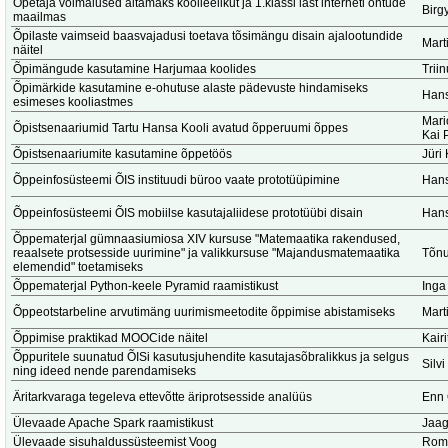
Õpetaja võimalused aitamaks koolieelikut ja 1.klassi last interneti ohtude
Birg
maailmas
Õpilaste vaimseid baasvajadusi toetava tõsimängu disain ajalootundide
Marti
näitel
Õpimängude kasutamine Harjumaa koolides
Trii
Õpimärkide kasutamine e-ohutuse alaste pädevuste hindamiseks
Hans
esimeses kooliastmes
Mari
Õpistsenaariumid Tartu Hansa Kooli avatud õpperuumi õppes
Kai 
Õpistsenaariumite kasutamine õppetöös
Jüri 
Õppeinfosüsteemi ÕIS instituudi büroo vaate prototüüpimine
Hans
Õppeinfosüsteemi ÕIS mobiilse kasutajaliidese prototüübi disain
Hans
Õppematerjal gümnaasiumiosa XIV kursuse "Matemaatika rakendused,
reaalsete protsesside uurimine" ja valikkursuse "Majandusmatemaatika
Tõnu
elemendid" toetamiseks
Õppematerjal Python-keele Pyramid raamistikust
Inga
Õppeotstarbeline arvutimäng uurimismeetodite õppimise abistamiseks
Marti
Õppimise praktikad MOOCide näitel
Kair
Õppuritele suunatud ÕISi kasutusjuhendite kasutajasõbralikkus ja selgus
Silv
ning ideed nende parendamiseks
Äritarkvaraga tegeleva ettevõtte äriprotsesside analüüs
Enn
Ülevaade Apache Spark raamistikust
Jaag
Ülevaade sisuhaldussüsteemist Voog
Romi