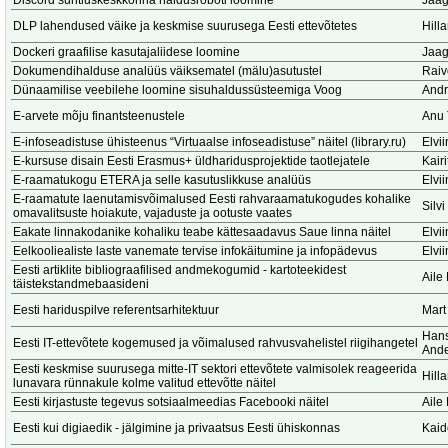
Discord suhtluskeskkonna haldusroboti loomine
Jaag
DLP lahendused väike ja keskmise suurusega Eesti ettevõtetes
Hill
Dockeri graafilise kasutajaliidese loomine
Jaag
Dokumendihalduse analüüs väiksematel (mälu)asutustel
Raiv
Dünaamilise veebilehe loomine sisuhaldussüsteemiga Voog
Andr
E-arvete mõju finantsteenustele
Anu 
E-infoseadistuse ühisteenus “Virtuaalse infoseadistuse” näitel (library.ru)
Elvi
E-kursuse disain Eesti Erasmus+ üldharidusprojektide taotlejatele
Kair
E-raamatukogu ETERA ja selle kasutuslikkuse analüüs
Elvi
E-raamatute laenutamisvõimalused Eesti rahvaraamatukogudes kohalike
Silv
omavalitsuste hoiakute, vajaduste ja ootuste vaates
Eakate linnakodanike kohaliku teabe kättesaadavus Saue linna näitel
Elvi
Eelkooliealiste laste vanemate tervise infokäitumine ja infopädevus
Elvi
Eesti artiklite bibliograafilised andmekogumid - kartoteekidest
Aile
täistekstandmebaasideni
Eesti hariduspilve referentsarhitektuur
Mart
Hans
Eesti IT-ettevõtete kogemused ja võimalused rahvusvahelistel riigihangetel
Ande
Eesti keskmise suurusega mitte-IT sektori ettevõtete valmisolek reageerida
Hill
lunavara rünnakule kolme valitud ettevõtte näitel
Eesti kirjastuste tegevus sotsiaalmeedias Facebooki näitel
Aile
Eesti kui digiaedik - jälgimine ja privaatsus Eesti ühiskonnas
Kaid