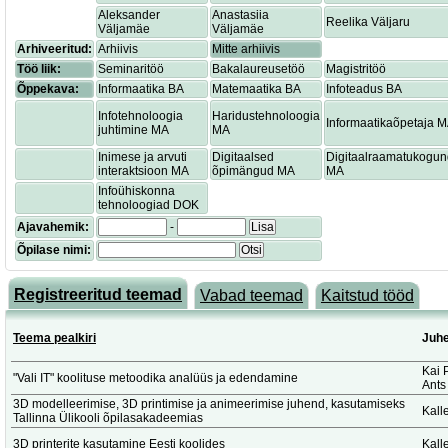
Aleksander
Anastasiia
Reelika Väljaru
Väljamäe
Väljamäe
Arhiveeritud:
Arhiivis
Mitte arhiivis
Töö liik:
Seminaritöö
Bakalaureusetöö
Magistritöö
Õppekava:
Informaatika BA
Matemaatika BA
Infoteadus BA
Infotehnoloogia
Haridustehnoloogia
Informaatikaõpetaja 
juhtimine MA
MA
Inimese ja arvuti
Digitaalsed
Digitaalraamatukogu
interaktsioon MA
õpimängud MA
MA
Infoühiskonna
tehnoloogiad DOK
Ajavahemik:
-
Lisa
Õpilase nimi:
Otsi
Registreeritud teemad
Vabad teemad
Kaitstud tööd
Teema pealkiri
Juhe
Kai 
"Vali IT" koolituse metoodika analüüs ja edendamine
Ants
3D modelleerimise, 3D printimise ja animeerimise juhend, kasutamiseks
Kalle
Tallinna Ülikooli õpilasakadeemias
3D printerite kasutamine Eesti koolides
Kalle