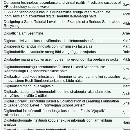
Consumer technology acceptance and virtual reality: Predicting success of
Dav
VR technology second wave
CSS Grid tehnoloogia kasutus dünaamilise sisuga veebirakenduste
Andr
loomiseks eri platvormidel digitaliseeritud lauamängu näitel
Designing a Game Tutorial Level on the Example of a Serious Game about
Mikh
Recycling
Digiallkirja arhiveerimine
Arne
Diginarratiivi vormi kasutusvõimalused mitteformaalses õppes
Kai 
Digipeegli kohandus innovatsiooni juhtimiseks lasteaias
Mart
Digitaalarhiivide vaaturite areng läbi vaegnägijate vajaduste
Raiv
Digitaalne mäng arvuti tervise, hügieeni ja ergonoomika õpetamise jaoks
Mikh
Digitaalraamatukogu arendamine Tallinna Ülikooli Akadeemilise
Aira
Raamatukogu Digiteerimiskeskuse näitel
Digitaalse noodikogu infosüsteemi loomine ja rakendamine kui sotsiaalne
Merl
innovatsioon Eesti Sümfooniaorkestrite Liidu näitel
Digitaalsed mängud ja vägivald
Marti
Digitaalstrateegia ja toimemudeli loomine strateegia rakendamiseks
Andr
ettevõttes, ettevõtte X näitel
Digital Library: Curriculum Based a Collaboration of Learning Foundation
Sirje
to Grade School Level in Norwegian School System
Digiteeritud fotopärandi tähendus ja kasutamine Eestis "Ajapaik"
Aile
rakenduse näitel
Digitehnoloogiate instituudi kodulehekülje informatsiooni arhitektuuri
Hans
analüüs